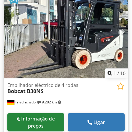
vazio:
1.340 kg
, comprimento total:
1.964 mm
, tipo de
transmissão:
Elektro
, largura de construção:
820 mm
,
Empilhador alto Centro de gravidade da carga: 600 Largura
do garfo: 560 mm Tipo de mastro: Triplex Condição:
Camião novo Condição técnica: Novo Tipo de pneus
dianteiros: Poliuretano Pneus dianteiros Condição: 80 -
100% Pneus traseiros Tipo: Poliuretano Condição dos
pneus traseiros: 80 - 100% Bateria Volt: 24V Bateria Ah:
300Ah Tipo de bateria: PzS Dedewzpc Dspfx Aicsck Ano de
fabrico da bateria: 2024 Estado da bateria: 80 - 100% Curso
livre completo, certificado CE, Aquamatics para as células
da bateria
1
/
10
Empilhador eléctrico de 4 rodas
Bobcat
B30NS
Friedrichsdorf
9.282 km
Informação de
Ligar
preços