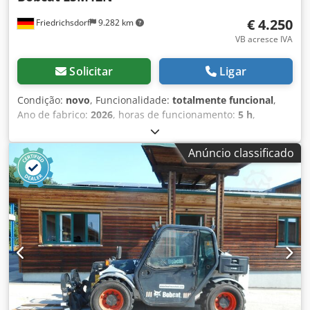
trabalho traseiro, farol de trabalho dianteiro, cabine
€ 4.250
Friedrichsdorf
9.282 km
fechada, elevação livre total, certificado CE, espelho
interior, girofarol, limpa para-brisas, Dsdpfx Aozgybfsiceck
VB acresce IVA
Solicitar
Ligar
Condição:
novo
, Funcionalidade:
totalmente funcional
,
Ano de fabrico:
2026
, horas de funcionamento:
5 h
,
capacidade de carga:
1.200 kg
, altura de elevação:
3.200
mm
, tipo de combustível:
elétrico
, tipo de mastro:
duplex
,
Anúncio classificado
altura de construção:
2.150 mm
, comprimento do garfo:
1.150 mm
, peso em vazio:
585 kg
, comprimento total:
1.710 mm
, tipo de transmissão:
Elektro
, largura de
construção:
800 mm
, Empilhadeira de elevação Centro de
carga: 600 Largura dos garfos: 180 mm Espessura dos
garfos: 60 mm Tipo de mastro: Duplex Estado: Novo Estado
técnico: Novo Tipo de pneus dianteiros: Poliuretano Estado
dos pneus dianteiros: 80 - 100% Dedpfoy Uz Sqjx Aicock
Tipo de pneus traseiros: Poliuretano Estado dos pneus
traseiros: 80 - 100% Tensão da bateria: 24V Capacidade da
bateria: 60Ah Tipo de bateria: Íon de lítio Ano de