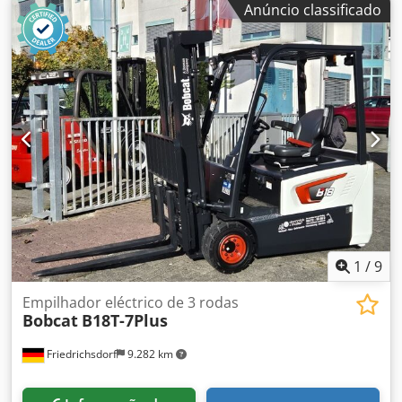
Anúncio classificado
elétrico
, tipo de mastro:
triplex
, altura de construção:
2.108 mm
, comprimento do garfo:
1.150 mm
, peso em
vazio:
1.340 kg
, comprimento total:
1.964 mm
, tipo de
transmissão:
Elektro
, largura de construção:
820 mm
,
Caminhão de paletes Centro de carga: 600 Largura do
garfo: 560 mm Tipo de mastro: Triplex Condição: Novo
Condição Técnica: Novo Tipo de pneus dianteiros:
poliuretano Condição dos pneus dianteiros: 80 - 100%
Dcedpfx Aewi Acgsicek Tipo de pneus traseiros:
poliuretano Condição dos pneus traseiros: 80 - 100%
Tensão da bateria: 24V Bateria Ah: 150Ah Tipo de bateria:
íon de lítio Ano de fabricação da bateria: 2025 Status da
bateria: 80 - 100% Curso inicial, curso livre completo,
certificado CE, Bateria de íons de lítio sem manutenção,
1
/
9
Empilhador eléctrico de 3 rodas
Bobcat
B18T-7Plus
Friedrichsdorf
9.282 km