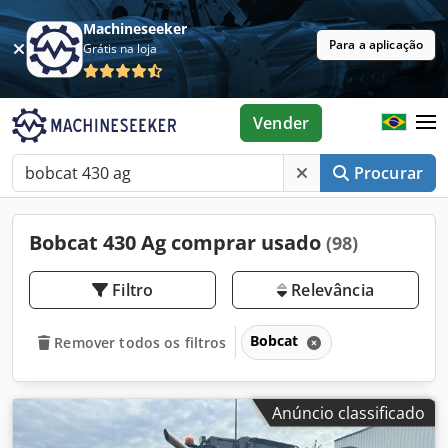
Machineseeker
Para a aplicação
Grátis na loja
Vender
Procurar
Bobcat 430 Ag comprar usado
(98)
Filtro
Relevância
Bobcat
Remover todos os filtros
Anúncio classificado