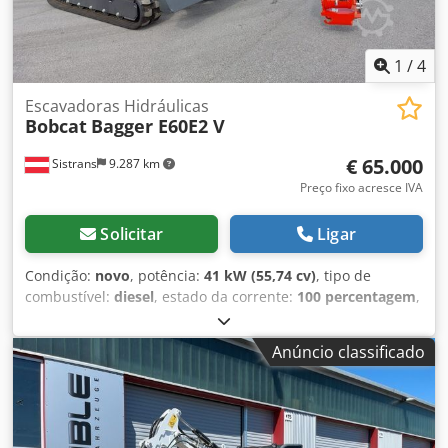
1
/
4
Escavadoras Hidráulicas
Bobcat
Bagger E60E2 V
€ 65.000
Sistrans
9.287 km
Preço fixo acresce IVA
Solicitar
Ligar
Condição:
novo
, potência:
41 kW (55,74 cv)
, tipo de
combustível:
diesel
, estado da corrente:
100 percentagem
,
horas de funcionamento:
5 h
, Equipamento:
esteiras de
borracha
, Espelho, cabine Pacote de conforto da cabine
Anúncio classificado
(AutoHVAC, display de 7 polegadas) Aquecimento/ar-
condicionado da cabine Braço longo + contrapeso pesado
e acessórios Braço longo compatível com engate
hidráulico, fixação por pino (AUX5) 2ª linha hidráulica
adicional no braço longo, engate rápido Assento aquecido