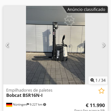
Anúncio classificado
1
/
34
Empilhadores de paletes
Bobcat
BSR16N-I
€ 11.990
Nürtingen
9.227 km
Preço fixo acresce IVA