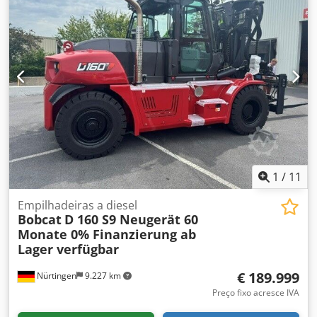
1
/
11
Empilhadeiras a diesel
Bobcat
D 160 S9 Neugerät 60
Monate 0% Finanzierung ab
Lager verfügbar
€ 189.999
Nürtingen
9.227 km
Preço fixo acresce IVA