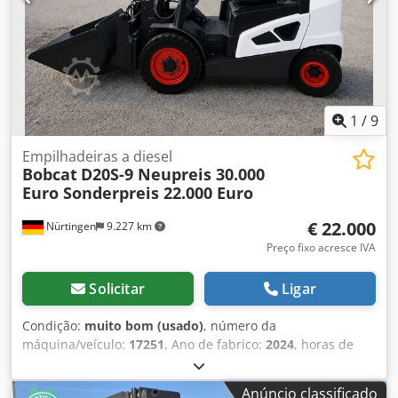
1
/
9
Empilhadeiras a diesel
Bobcat
D20S-9 Neupreis 30.000
Euro Sonderpreis 22.000 Euro
€ 22.000
Nürtingen
9.227 km
Preço fixo acresce IVA
Solicitar
Ligar
Condição:
muito bom (usado)
, número da
máquina/veículo:
17251
, Ano de fabrico:
2024
, horas de
funcionamento:
430 h
, capacidade de carga:
2.000 kg
,
altura de elevação:
4.730 mm
, elevação livre:
1.470 mm
,
Anúncio classificado