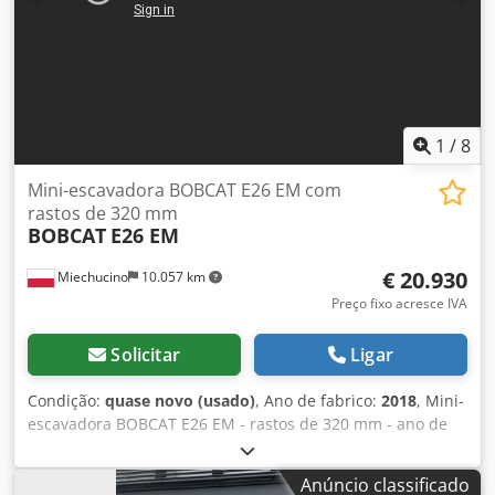
Avvspfx Aicsk * Sistema de fixação rápida * Faróis
adicionais * Em excelente estado de conservação ----Somos
uma oficina especializada em veículos e máquinas de
construção, oferecemos orçamentos sem compromisso,
financiamento, aceitamos veículos em troca e oferecemos
a opção de aluguel com opção de compra para veículos de
todos os tipos.----
1
/
8
Mini-escavadora BOBCAT E26 EM com
rastos de 320 mm
BOBCAT
E26 EM
€ 20.930
Miechucino
10.057 km
Preço fixo acresce IVA
Solicitar
Ligar
Condição:
quase novo (usado)
, Ano de fabrico:
2018
, Mini-
escavadora BOBCAT E26 EM - rastos de 320 mm - ano de
fabrico 2018 - 2660 meses Motor Fabricante do motor
Kubota Potência do motor 15,3 (a 2400 rpm) kW Modelo do
Anúncio classificado
motor D1105-E2B-BCZ-2 Tipo de combustível Diesel