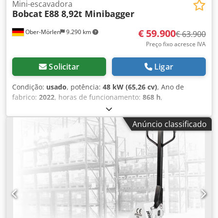
Mini-escavadora
Bobcat
E88 8,92t Minibagger
€ 59.900
Ober-Mörlen
9.290 km
€ 63.900
Preço fixo acresce IVA
Solicitar
Ligar
Condição:
usado
, potência:
48 kW (65,26 cv)
, Ano de
fabrico:
2022
, horas de funcionamento:
868 h
,
Acionamento: esteira Peso em vazio: 8.920 kg Entre em
contato com Emal Jaweed para mais informações.
Anúncio classificado
Miniescavadeira, Bobcat E88, ano de fabricação: 2022,
Horas de operação: 868h, Motor: Bobcat D 2.4 Stage V,
Potência do motor: 48,5 kW, Comprimento: 6.165 mm,
Largura: 2.300 mm, Altura: 2.640 mm, Peso operacional:
8.920 kg, EasyDrive (acionamento hidrostático), lança
monobloco, tubulação para martelo, engate rápido MS 08,
bomba de abastecimento, ar-condicionado, vídeo
disponível, concha de limpeza de valas giratória: 1.800
mm, câmera de ré, profundidade máxima de escavação: