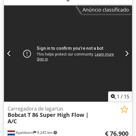
condicionado
, Informações técnicas Número de cilindros:
Anúncio classificado
4 Cilindrada do motor: 2.400 cc Direção: rígida Marca do
motor: Bobcat Peso em vazio: 4.898 kg Dimensões (C x L x
A): 390 x 186 x 206 cm Funcional Sistema de troca rápida:
Sim Certificação CE: sim Estado Condição técnica: muito
boa Condição visual: muito boa = Outras opções e
acessórios = - 3º circuito hidráulico - Farol(es) de trabalho -
Esteiras de borracha - Alto fluxo - Engate rápido hidráulico
- Iluminação LED - Giroflex - Duas velocidades Cjdpfow U
Itajx Aqvorf = Observações = Trem de força Nível: Estágio V
/ Tier IV final Geral País de produção: EUA Condição Tipo
CE: CE Caçamba de terraplenagem, Bobtach de engate
rápido hidráulico, transmissão de 2 velocidades, câmara
de ré, hidráulica de alta performance, display grande,
assento com suspensão pneumática
1
/
15
Carregadora de lagartas
Bobcat
T 86 Super High Flow |
A/C
€ 76.900
Apeldoorn
9.245 km