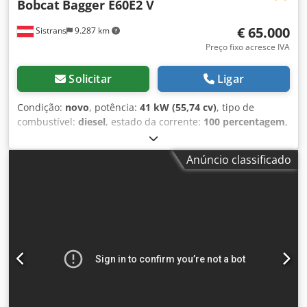
Bobcat
Bagger E60E2 V
€ 65.000
Sistrans
9.287 km
Preço fixo acresce IVA
Solicitar
Ligar
Condição:
novo
, potência:
41 kW (55,74 cv)
, tipo de
combustível:
diesel
, estado da corrente:
100 percentagem
,
horas de funcionamento:
5 h
, Equipamento:
esteiras de
borracha
, Espelho, cabine Pacote de conforto da cabine
Anúncio classificado
(AutoHVAC, display de 7 polegadas) Aquecimento/ar-
condicionado da cabine Braço longo + contrapeso pesado
e acessórios Braço longo compatível com engate
hidráulico, fixação por pino (AUX5) Cjdpfxendfnio Aqverf 2ª
linha hidráulica adicional no braço longo, engate rápido
Assento aquecido e suspenso com revestimento e apoio de
cabeça Pacote de manuseio de objetos Alimentação direta
ao tanque com AUX4 Tensionamento hidráulico da esteira,
Aux 4, sim Bomba de abastecimento de combustível, sim
Rádio Bluetooth Interruptor adicional com engates rápidos