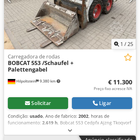
1
/
25
Carregadora de rodas
BOBCAT
553 /Schaufel +
Palettengabel
€ 11.300
Hilpoltstein
9.380 km
Preço fixo acresce IVA
Solicitar
Ligar
Condição:
usado
, Ano de fabrico:
2002
, horas de
funcionamento:
2.619 h
, Bobcat 553 Cedpfx Ajzng Tkoqvorf
Cabine, caçamba, garfo para paletes.
Anúncio classificado