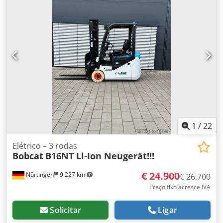
dimensão do pneu dianteiro:
200/50-10 non-marking
,
tamanho do pneu traseiro:
16x6-8 non marking
, peso
total:
3.790 kg
, 5174822 Número de série: OBA07-000027
Especificações da bateria: 51,2 V, 277 Ah Csdpszfd D Iofx
Aqvjrf
1
/
22
Elétrico – 3 rodas
Bobcat
B16NT Li-Ion Neugerät!!!
€ 24.900
Nürtingen
9.227 km
€ 26.700
Preço fixo acresce IVA
Solicitar
Ligar