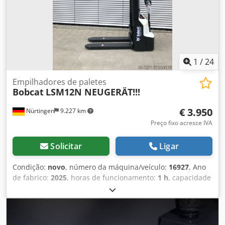
Faróis adicionais * Em excelente estado de conservação ----
Somos uma oficina especializada em veículos e máquinas
de construção, oferecemos orçamentos sem compromisso,
financiamento, aceitamos veículos em troca e oferecemos
a opção de aluguel com opção de compra para veículos de
todos os tipos.----
1
/
24
Empilhadores de paletes
Bobcat
LSM12N NEUGERÄT!!!
€ 3.950
Nürtingen
9.227 km
Preço fixo acresce IVA
Solicitar
Ligar
Condição:
novo
, número da máquina/veículo:
16927
, Ano
de fabrico:
2025
, horas de funcionamento:
1 h
, capacidade
de carga:
1.200 kg
, altura de elevação:
3.620 mm
, centro
de carga:
600 mm
, tipo de combustível:
elétrico
, tipo de
mastro:
simplex
, altura de construção:
2.280 mm
, tensão
da bateria:
24 V
, comprimento do garfo:
1.150 mm
, peso