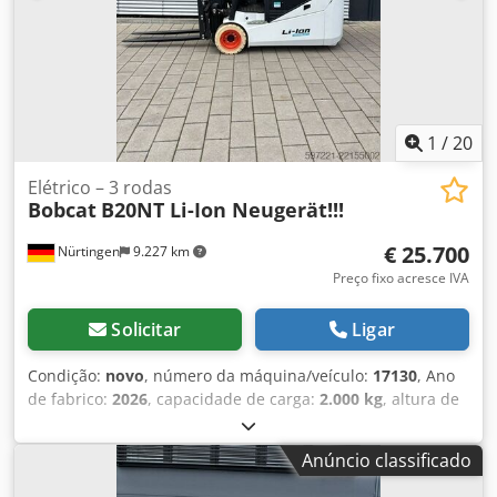
1
/
20
Elétrico – 3 rodas
Bobcat
B20NT Li-Ion Neugerät!!!
€ 25.700
Nürtingen
9.227 km
Preço fixo acresce IVA
Solicitar
Ligar
Condição:
novo
, número da máquina/veículo:
17130
, Ano
de fabrico:
2026
, capacidade de carga:
2.000 kg
, altura de
elevação:
4.800 mm
, elevação livre:
1.484 mm
, centro de
carga:
500 mm
, tipo de combustível:
elétrico
, tipo de
Anúncio classificado
mastro:
triplex
, altura de construção:
2.215 mm
, tensão da
bateria:
51,2 V
, comprimento do garfo:
1.200 mm
,