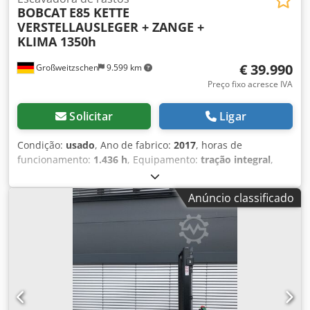
BOBCAT
E85 KETTE
VERSTELLAUSLEGER + ZANGE +
KLIMA 1350h
€ 39.990
Großweitzschen
9.599 km
Preço fixo acresce IVA
Solicitar
Ligar
Condição:
usado
, Ano de fabrico:
2017
, horas de
funcionamento:
1.436 h
, Equipamento:
tração integral
,
Oferecemos um E85 raro, não proveniente de uma
pequena empresa de construção, com ar condicionado. *
Anúncio classificado
BRAÇO ARTICULADO com GARRA/PINÇA * Pá de limpeza
hidráulica, disponível como opção, em estoque com um
preço adicional justo * Proveniente de uma pequena
empresa de construção * Versão alemã * Apenas 1350
horas de utilização * Esteiras de borracha * Inspeção geral
em 2025 na BOBCAT Crsdpfx Aqezr Avvovsf * Motor diesel
de 44 kW, fabricante Yanmar * Tubulação para
ferramentas adicionais * Sistema de fixação rápida *