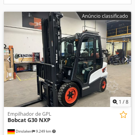
velocidades, display grande, ar condicionado, pacote de
proteção florestal (*sem proteção de grade frontal, apenas
porta padrão de vidro)
Anúncio classificado
1
/
8
Empilhador de GPL
Bobcat
G30 NXP
Dinslaken
9.249 km