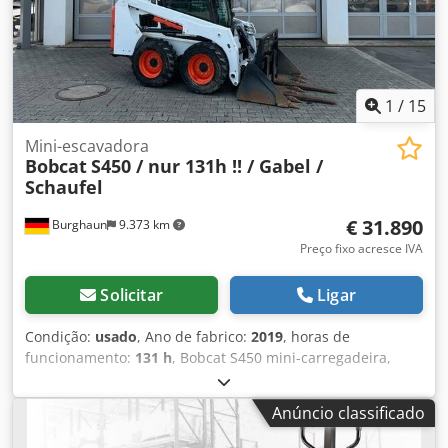
1
/
15
Mini-escavadora
Bobcat
S450 / nur 131h !! / Gabel /
Schaufel
€ 31.890
Burghaun
9.373 km
Preço fixo acresce IVA
Solicitar
Ligar
Condição:
usado
, Ano de fabrico:
2019
, horas de
funcionamento:
131 h
, Bobcat S450 mini-carregadeira,
Ano: 2019, Horas de operação: apenas 131!, Garfo para
paletes, balde, Motor: Kubota [36 kW/49 cv], Peso: 2.365 kg,
Anúncio classificado
Veículo alemão, Proveniente de primeiro proprietário, Em
bom estado, Pronto para uso imediato. Mediante