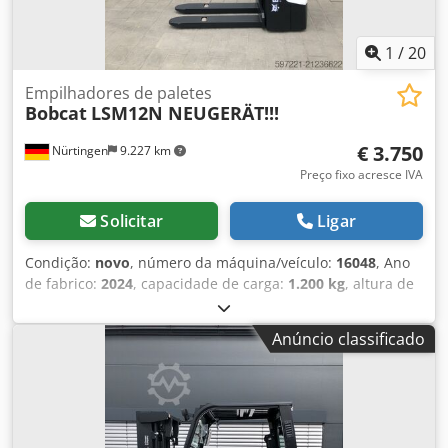
1
/
20
Empilhadores de paletes
Bobcat
LSM12N NEUGERÄT!!!
€ 3.750
Nürtingen
9.227 km
Preço fixo acresce IVA
Solicitar
Ligar
Condição:
novo
, número da máquina/veículo:
16048
, Ano
de fabrico:
2024
, capacidade de carga:
1.200 kg
, altura de
elevação:
3.200 mm
, centro de carga:
600 mm
, tipo de
combustível:
elétrico
, tipo de mastro:
simplex
, altura de
Anúncio classificado
construção:
2.080 mm
, tensão da bateria:
24 V
,
comprimento do garfo:
1.150 mm
, peso total:
576 kg
,
5076939 Número de série: OBWNL-002740 Especificações
da bateria: 24 V, 60 Ah Crjdjykc Rrspfx Aqvef