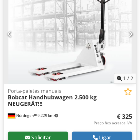
solicitação, podemos apresentar uma proposta de leasing
ou financiamento. O Sr. Mihm (tel.) terá prazer em atendê-
lo. Mais informações podem ser encontradas em nosso
site. Sujeito a erros e venda prévia! Crodpfjy T Uvtox Aqvsf
Sistema de engate rápido = Mais informações = Tração:
esteira Entre em contato com Tobias Ebert para mais
informações.
1
/
2
Porta-paletes manuais
Bobcat
Handhubwagen 2.500 kg
NEUGERÄT!!!
€ 325
Nürtingen
9.229 km
Preço fixo acresce IVA
Solicitar
Ligar