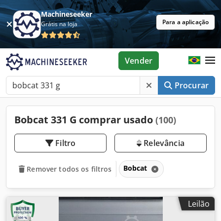
Machineseeker
Para a aplicação
Grátis na loja
Vender
Procurar
Bobcat 331 G comprar usado
(100)
Filtro
Relevância
Bobcat
Remover todos os filtros
Leilão