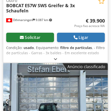
Outro
BOBCAT
E57W SWS Greifer & 3x
Aceitamos trocas! * Para compra de veículos/venda de
Schaufeln
máquinas usadas, aplicam-se exclusivamente os Termos e
Condições Gerais (AGB) da Jaweed GmbH. * Mais
€ 39.900
Othmarsingen
9.087 km
informações e nossos termos e condições podem ser
encontrados em nosso site. Vendemos nossos produtos
Preço fixo acresce IVA
conforme os termos e condições comerciais listados (AGB).
Cjdpfx Ajy Nmq Usqverf
Solicitar
Ligar
Condição:
usado
, Equipamento:
filtro de partículas
, - Filtro
de partículas - Garras - 3x baldes - Em excelente estado
Credjzhhv Tjpfx Aqvjf Suspensão: Hidráulica
Anúncio classificado