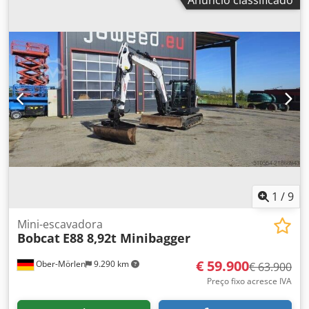
1
/
9
Mini-escavadora
Bobcat
E88 8,92t Minibagger
€ 59.900
Ober-Mörlen
9.290 km
€ 63.900
Preço fixo acresce IVA