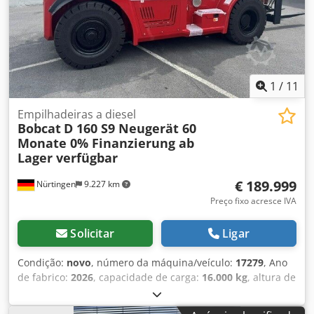
1
/
11
Empilhadeiras a diesel
Bobcat
D 160 S9 Neugerät 60
Monate 0% Finanzierung ab
Lager verfügbar
€ 189.999
Nürtingen
9.227 km
Preço fixo acresce IVA
Solicitar
Ligar
Condição:
novo
, número da máquina/veículo:
17279
, Ano
de fabrico:
2026
, capacidade de carga:
16.000 kg
, altura de
elevação:
4.000 mm
, elevação livre:
1.480 mm
, centro de
carga:
600 mm
, tipo de combustível:
diesel
, tipo de