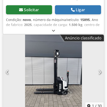
Solicitar
Ligar
Condição:
novo
, número da máquina/veículo:
15895
, Ano
de fabrico:
2025
, capacidade de carga:
1.500 kg
, centro de
carga:
600 mm
, tipo de combustível:
elétrico
, tipo de
mastro:
outro
, altura de construção:
700 mm
,
Anúncio classificado
comprimento do garfo:
1.150 mm
, dimensão do pneu
dianteiro:
, tamanho do pneu traseiro:
, peso total:
150 kg
,
tipo de motor: Elétrico, fabricante: Bobcat Cedpfxsw R A
Dls Aqvorf
1
/
30