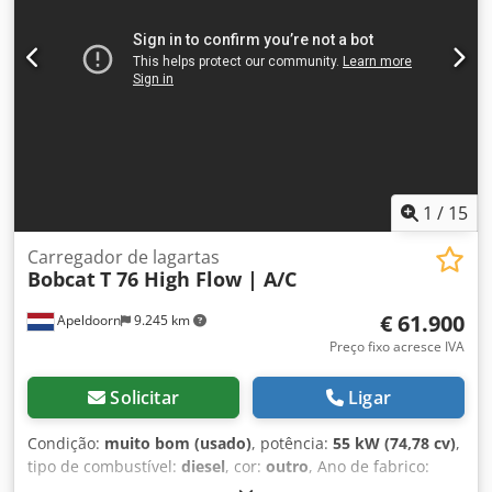
Condição Estado técnico: muito bom Estado visual: muito
bom = Outras opções e acessórios = - Farol de trabalho -
Suspensão do braço - Esteiras de borracha - Alto fluxo -
Engate rápido hidráulico Cjdpfx Ajxn S N Rjqverf - Giroflex -
Duas velocidades = Observações = Trem de Força Nível
(Tier): Stage V / Tier IV final Geral País de fabricação: EUA
Condição Tipo CE: CE Engate rápido hidráulico, 2
velocidades, display grande, câmara de ré, ar
condicionado, assento com suspensão pneumática
1
/
15
Carregador de lagartas
Bobcat
T 76 High Flow | A/C
€ 61.900
Apeldoorn
9.245 km
Preço fixo acresce IVA
Solicitar
Ligar
Condição:
muito bom (usado)
, potência:
55 kW (74,78 cv)
,
tipo de combustível:
diesel
, cor:
outro
, Ano de fabrico:
2024
, horas de funcionamento:
1.231 h
, Equipamento:
ar