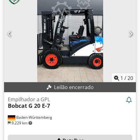
1
/
20
Leilão encerrado
Empilhador a GPL
Bobcat
G 20 E-7
Baden-Württemberg
9.229 km