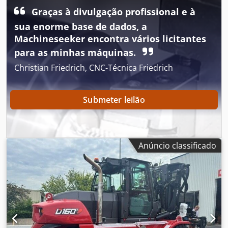
total:
576 kg
, 5108763 Crsdpfeyv S Rmjx Aqvof Número de
Graças à divulgação profissional e à
série: OBWNL-003130 Especificações da bateria: 24 V, 60
sua enorme base de dados, a
Ah
Machineseeker encontra vários licitantes
para as minhas máquinas.
Christian Friedrich, CNC-Técnica Friedrich
Submeter leilão
Anúncio classificado