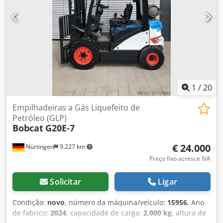
1
/
20
Empilhadeiras a Gás Liquefeito de
Petróleo (GLP)
Bobcat
G20E-7
€ 24.000
Nürtingen
9.227 km
Preço fixo acresce IVA
Solicitar
Ligar
Condição:
novo
, número da máquina/veículo:
15956
, Ano
de fabrico:
2024
, capacidade de carga:
2.000 kg
, altura de