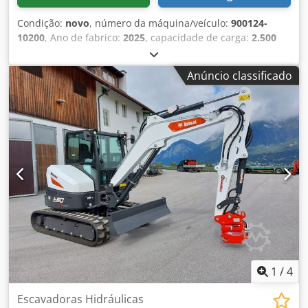
Condição:
novo
, número da máquina/veículo:
900124-
10200
, Ano de fabrico:
2025
, capacidade de carga:
2.500
kg
, comprimento do garfo:
1.150 mm
, tipo de motor:
Nenhum, fabricante: Bobcat Crsdpfeyi I Rnex Aqvof
Anúncio classificado
1
/
4
Escavadoras Hidráulicas