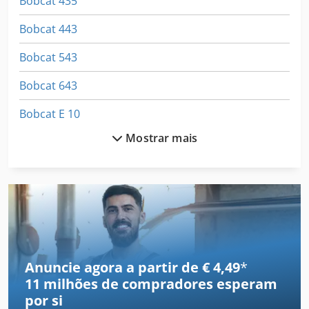
Bobcat 435
aprox. 600 h * Design muito compacto * Pronto para uso
imediato Visitação mediante agendamento prévio.
Bobcat 443
Bobcat 543
Bobcat 643
Bobcat E 10
Mostrar mais
Bobcat E 17
Bobcat E 20
Bobcat E 26
Bobcat E 45
Bobcat E10E
Anuncie agora a partir de € 4,49
*
11 milhões de compradores
esperam
Bobcat E10Z
por si