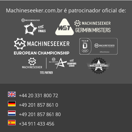
Bobcat T450
Machineseeker.com.br é patrocinador oficial de:
Bobcat T590
Bobcat Tl38.70Hf
+44 20 331 800 72
+49 201 857 861 0
+49 201 857 861 80
+34 911 433 456