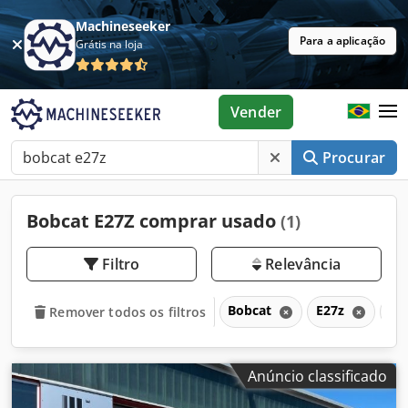
Machineseeker
Para a aplicação
Grátis na loja
Vender
Procurar
Bobcat E27Z comprar usado
(1)
Filtro
Relevância
Bobcat
E27z
E
Remover todos os filtros
Anúncio classificado