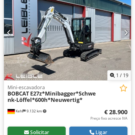
1
/
19
Mini-escavadora
BOBCAT
E27z*Minibagger*Schwe
nk-Löffel*600h*Neuwertig*
€ 28.900
Kehl
9.132 km
Preço fixo acresce IVA
Solicitar
Ligar