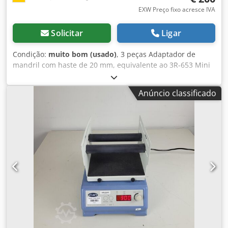
EXW Preço fixo acresce IVA
Solicitar
Ligar
Condição:
muito bom (usado)
, 3 peças Adaptador de
mandril com haste de 20 mm, equivalente ao 3R-653 Mini
adaptador de mandril 3R-653 para hastes de 20 mm Inclui
barra de tração Equivalente a: Adaptador de mandril
Anúncio classificado
manual, Macro-Mini, 3R-653 Inclui 3 peças de barra de
tração 3R-605.1E Preço unitário: 200 € Codsw E Hicepfx
Akijrf