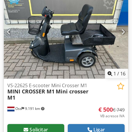
1
/
16
VS-22625 E-scooter Mini Crosser M1
MINI CROSSER M1
Mini crosser
M1
€ 500
Oss
9.191 km
€ 749
VB acresce IVA
Solicitar
Ligar