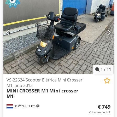
ponto de mudança, sistema de calhas interior, 2 peças
(calha central), airbags laterais dianteiros, banco dianteiro
esquerdo com ajuste mecânico em altura, viseiras de sol
com espelho, suspensão desportiva, bancos desportivos
dianteiros, botão de arranque/paragem, puxadores das
portas interiores cromados, vidros com proteção térmica
escurecidos.
1
/
11
VS-22624 Scooter Elétrica Mini Crosser
M1, ano 2013
MINI CROSSER M1
Mini crosser
M1
€ 749
Oss
9.191 km
VB acresce IVA