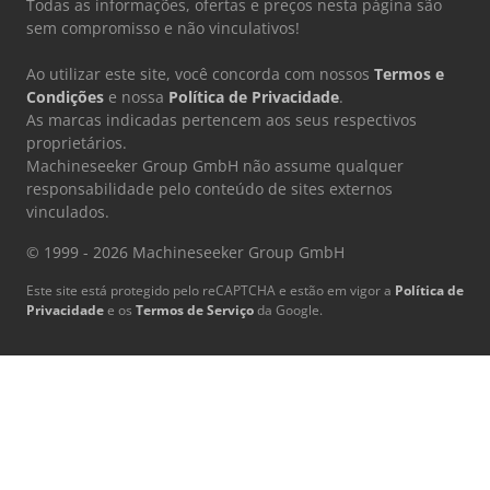
Todas as informações, ofertas e preços nesta página são
sem compromisso e não vinculativos!
Ao utilizar este site, você concorda com nossos
Termos e
Condições
e nossa
Política de Privacidade
.
As marcas indicadas pertencem aos seus respectivos
proprietários.
Machineseeker Group GmbH não assume qualquer
responsabilidade pelo conteúdo de sites externos
vinculados.
© 1999 - 2026 Machineseeker Group GmbH
Este site está protegido pelo reCAPTCHA e estão em vigor a
Política de
Privacidade
e os
Termos de Serviço
da Google.