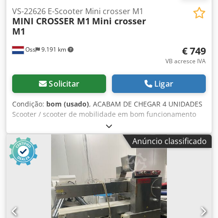
VS-22626 E-Scooter Mini crosser M1
MINI CROSSER M1
Mini crosser
M1
€ 749
Oss
9.191 km
VB acresce IVA
Solicitar
Ligar
Condição:
bom (usado)
, ACABAM DE CHEGAR 4 UNIDADES
Scooter / scooter de mobilidade em bom funcionamento
Credpfx Akjy R Akaoisf
Anúncio classificado