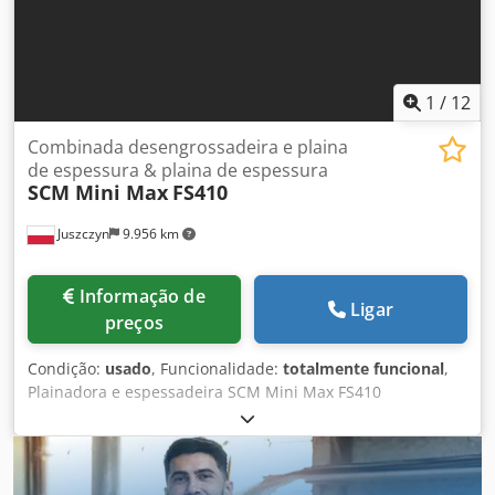
Spray Dryer, número de série 100056463, ano 2021, este
equipamento é NOVO. Aproveite esta oportunidade para
adquirir esta ferramenta de excelência e desfrutar da
praticidade e do desempenho que ela oferece.
1
/
12
Combinada desengrossadeira e plaina
de espessura & plaina de espessura
SCM Mini Max
FS410
Juszczyn
9.956 km
Informação de
Ligar
preços
Condição:
usado
, Funcionalidade:
totalmente funcional
,
Plainadora e espessadeira SCM Mini Max FS410
Plainadora: Credpozqdwfjfx Akisf Largura de trabalho: 410
mm Comprimento total das mesas: 2000 mm Comprimento
da mesa de alimentação: 1000 mm Velocidade de rotação
do eixo: 5300 rpm Número de facas: 4 Facas de plainar