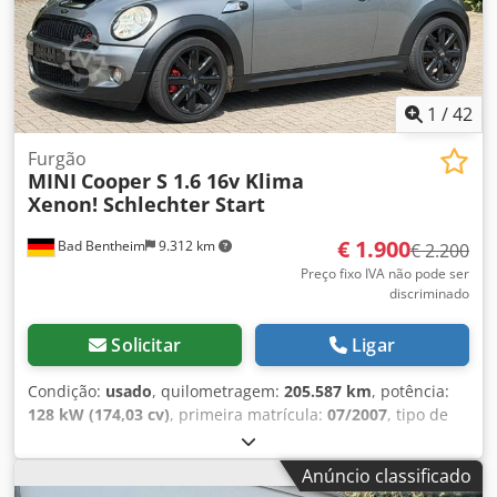
Fermentadores isobáricos | Mini Brewery System | 1.000 L
| 2012 - 4x Tanques horizontais de maturação isobáricos |
DuoTank | 500 L | 2018 - Camisa de refrigeração e sistema
de bolsa para ótima conservação da cerveja
1
/
42
Furgão
MINI
Cooper S 1.6 16v Klima
Xenon! Schlechter Start
€ 1.900
Bad Bentheim
9.312 km
€ 2.200
Preço fixo IVA não pode ser
discriminado
Solicitar
Ligar
Condição:
usado
, quilometragem:
205.587 km
, potência:
128 kW (174,03 cv)
, primeira matrícula:
07/2007
, tipo de
combustível:
gasolina
, próxima inspeção (TÜV):
04/2027
,
cor:
cinzento
, tipo de engrenagem:
mecânico
, classe de
Anúncio classificado
emissão:
Euro 4
, número de lugares:
4
, Equipamento:
ABS,