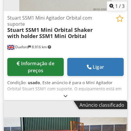
1
/
3
Stuart SSM1 Mini Agitador Orbital com
suporte
Stuart SSM1 Mini Orbital Shaker
with holder
SSM1 Mini Orbital
Duxford
8.916 km
Informação de
Ligar
preços
Condição:
usado
, Este anúncio é para o Mini Agitador
Orbital Stuart SSM1 com suporte. O equipamento está em
perfeito estado de funcionamento e pronto para entrega
imediata. Crsdpsxv A Nqefx Akief O Stuart SSM1 Mini
Anúncio classificado
Orbital Shaker é um agitador de laboratório compacto e
versátil, projetado para agitação orbital suave. Possui
movimento orbital de 16 mm, controle de velocidade
variável de até 300 rpm e temporizador digital integrado