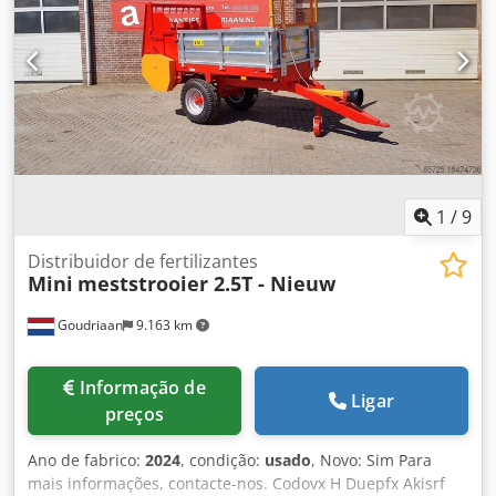
com ajustes de 1 segundo até 999 minutos ou operação
contínua. O agitador é fornecido com um tapete
antiderrapante, adequado para acomodar até quatro
placas multi-poços ou cartões de diagnóstico. Pode ser
utilizado em incubadoras e câmaras ambientais com
temperaturas de até 40°C e 80% de umidade relativa.
1
/
9
Distribuidor de fertilizantes
Mini
meststrooier 2.5T - Nieuw
Goudriaan
9.163 km
Informação de
Ligar
preços
Ano de fabrico:
2024
, condição:
usado
, Novo: Sim Para
mais informações, contacte-nos. Codovx H Duepfx Akisrf