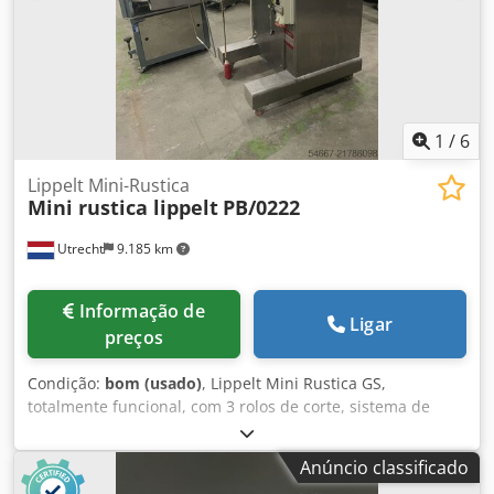
1
/
6
Lippelt Mini-Rustica
Mini rustica lippelt
PB/0222
Utrecht
9.185 km
Informação de
Ligar
preços
Condição:
bom (usado)
, Lippelt Mini Rustica GS,
totalmente funcional, com 3 rolos de corte, sistema de
humidificação e dispersão de sementes de papoila. A
máquina de moldar massa é móvel sobre rodas. Funciona
Anúncio classificado
em 380 volts, 1 kW. Crsdpfxoy E Ntwj Akiof