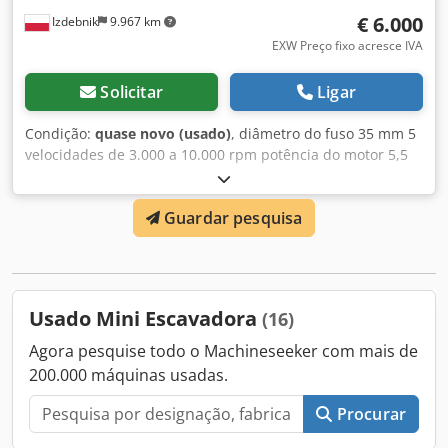
€ 6.000
Izdebnik
9.967 km
EXW Preço fixo acresce IVA
Solicitar
Ligar
Condição:
quase novo (usado)
, diâmetro do fuso 35 mm 5
velocidades de 3.000 a 10.000 rpm potência do motor 5,5
kW avance Maggi com 4 rolos e ajuste contínuo de
velocidade carro para tenonagem com régua graduada
Guardar pesquisa
para ajuste de ângulos mesa 120x730 cm Crjdpjyfua Uofx
Akief 760 kg ano de fabricação 2001 possibilidade de
compra sem o alimentador
Usado Mini Escavadora
(16)
Agora pesquise todo o Machineseeker com mais de
200.000 máquinas usadas.
Procurar