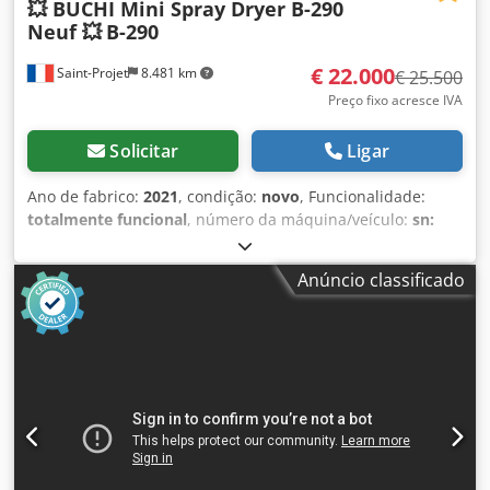
💥 BUCHI Mini Spray Dryer B-290
Neuf 💥
B-290
€ 22.000
Saint-Projet
8.481 km
€ 25.500
Preço fixo acresce IVA
Solicitar
Ligar
Ano de fabrico:
2021
, condição:
novo
, Funcionalidade:
totalmente funcional
, número da máquina/veículo:
sn:
1100056463
, Este é um mini secador por atomização Büchi
B-290 (Mini Spray Dryer), um equipamento de alta
Anúncio classificado
qualidade adequado para diversos processos
laboratoriais. É uma ferramenta confiável e eficiente para
suas experiências em laboratório. Este aparelho foi
projetado para fornecer resultados consistentes e precisos
a cada utilização. Codpfx Akozgw Tloierf Graças às suas
excelentes características, este secador por atomização é
ideal para os setores médico, laboratórios, equipamentos
e dispositivos de saúde, área odontológica, bem como para
aplicações industriais. Marca BÜCHI, modelo B-290 Mini