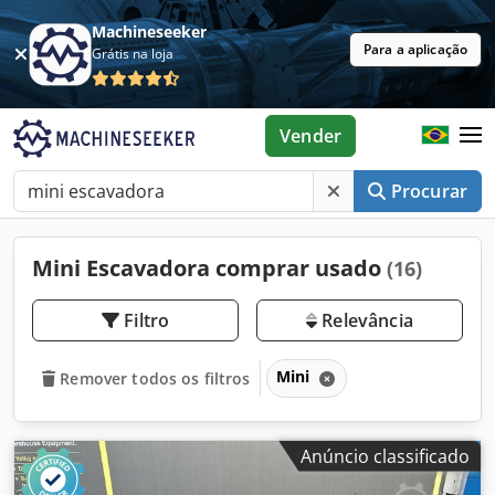
Machineseeker
Para a aplicação
Grátis na loja
Vender
Procurar
Mini Escavadora comprar usado
(16)
Filtro
Relevância
Mini
Remover todos os filtros
Anúncio classificado