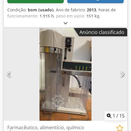
Condição:
bom (usado)
, Ano de fabrico:
2013
, horas de
funcionamento:
1.915 h
, peso em vazio:
151 kg
,
quilometragem:
1.915 km
, ACABÁMOS DE RECEBER 4
UNIDADES. Scooter/veículo elétrico para mobilidade
Anúncio classificado
reduzida, em bom estado de funcionamento. Ano de
fabrico: 2013. Horas de utilização: 1.915. Velocidade
máxima: 15 km/h. Codpoy R Ai Aefx Akisrf
1
/
15
Farmacêutico, alimentício, químico