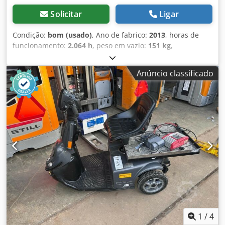
Solicitar
Ligar
Condição:
bom (usado)
, Ano de fabrico:
2013
, horas de
funcionamento:
2.064 h
, peso em vazio:
151 kg
,
quilometragem:
2.064 km
, DISPONÍVEIS IMEDIATAMENTE 4
UNIDADES Scooter / scooter de mobilidade em bom
Anúncio classificado
estado 2.064 horas no mostradorAno de fabrico
2013velocidade máxima 15 km/h Cjdpfx Aoy R Akgskiorf
1
/
4