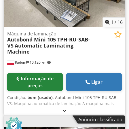
1
/
16
Máquina de laminação
Autobond Mini 105 TPH-RU-SAB-
VS
Automatic Laminating
Machine
Radom
10.120 km
Informação de
Ligar
preços
Condição:
bom (usado)
, Autobond Mini 105 TPH-RU-SAB-
VS: Máquina automática de laminação A máquina mais
eficiente do mercado, fabricada por um fabricante de
renome. Este equipamento avançado oferece alto
Anúncio classificado
desempenho graças a um termostato de aquecimento
externo. Fabricada na Grã-Bretanha. Especificações