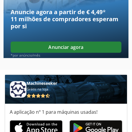
Maquinas De Carpintaria
Anuncie agora a partir de € 4,49
*
11 milhões de compradores
esperam
Maquinas De Marcenaria
por si
Maquinas De Usinagem
Mini Carregadeira
Anunciar agora
Mini Equipamentos De Fabricação De Cerveja
*por anúncio/mês
Mini Escavadeira
Mini Escavadoras
Machineseeker
Grátis na loja
Mini Fresadora
Mini Mig 105
A aplicação nº 1 para máquinas usadas!
Mini Serra
Miniescavadora Ofertas De Locação