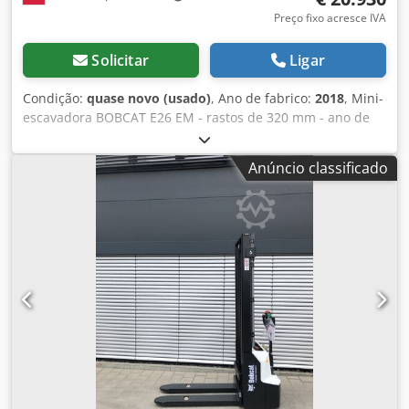
Preço fixo acresce IVA
Solicitar
Ligar
Condição:
quase novo (usado)
, Ano de fabrico:
2018
, Mini-
escavadora BOBCAT E26 EM - rastos de 320 mm - ano de
fabrico 2018 - 2660 meses Motor Fabricante do motor
Kubota Potência do motor 15,3 (a 2400 rpm) kW Modelo do
Anúncio classificado
motor D1105-E2B-BCZ-2 Tipo de combustível Diesel
Número de cilindros 3 Deslocamento 1,123 litros Binário
71,2 Nm Água de arrefecimento Dimensões Altura total
2357 mm Distância ao solo 532 mm Largura (mín/máx
consoante a largura da via) 1398 mm 320 mm de largura
da via Pesos Pressão sobre o solo Pressão geostática 33,5
kPa Peso operacional com estrutura de proteção 3069 kg
Peso operacional com cabina fechada e aquecida 3188 kg
Sistema hidráulico Capacidade da bomba 2 x 28,8 l/min
Pressão de descompressão dos circuitos ligados 290 bar
Caudal auxiliar 48 l/min Dcjdpstwwr Rjfx Ahqjk Tração
Capacidade de subida 30 ° Velocidade baixa
(avanço/retrocesso) 2,4 km/h Velocidade elevada