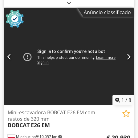
Oferecemos um E85 raro, não proveniente de uma
pequena empresa de construção, com ar condicionado. *
Anúncio classificado
BRAÇO ARTICULADO com GARRA/PINÇA * Pá de limpeza
hidráulica, disponível como opção, em estoque com um
preço adicional justo Djdpfxjzr Avvo Ahqeck * Proveniente
de uma pequena empresa de construção * Versão alemã *
Apenas 1350 horas de utilização * Esteiras de borracha *
Inspeção geral em 2025 na BOBCAT * Motor diesel de 44
kW, fabricante Yanmar * Tubulação para ferramentas
adicionais * Sistema de fixação rápida * Faróis adicionais *
Em excelente estado de conservação ----Somos uma oficina
especializada em veículos e máquinas de construção,
oferecemos orçamentos sem compromisso, financiamento,
aceitamos veículos em troca e oferecemos a opção de
aluguel com opção de compra para veículos de todos os
tipos.----
1
/
8
Mini-escavadora BOBCAT E26 EM com
rastos de 320 mm
BOBCAT
E26 EM
€ 20.930
Miechucino
10.057 km