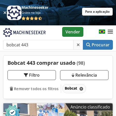
Machineseeker
Para a aplicação
Grátis na loja
Vender
Procurar
Bobcat 443 comprar usado
(98)
Filtro
Relevância
Bobcat
Remover todos os filtros
Anúncio classificado