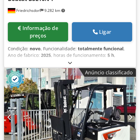
Friedrichsdorf
9.282 km
Informação de
Ligar
preços
Condição:
novo
, Funcionalidade:
totalmente funcional
,
Ano de fabrico:
2025
, horas de funcionamento:
5 h
,
capacidade de carga:
1.600 kg
, altura de elevação:
4.620
mm
, elevação livre:
1.520 mm
, tipo de combustível:
Anúncio classificado
elétrico
, tipo de mastro:
triplex
, altura de construção:
2.108 mm
, comprimento do garfo:
1.150 mm
, peso em
vazio:
1.340 kg
, comprimento total:
1.964 mm
, tipo de
transmissão:
Elektro
, largura de construção:
820 mm
,
Caminhão de paletes Centro de carga: 600 Largura do
garfo: 560 mm Tipo de mastro: Triplex Condição: Novo
Condição Técnica: Novo Tipo de pneus dianteiros:
poliuretano Condição dos pneus dianteiros: 80 - 100% Tipo
de pneus traseiros: poliuretano Condição dos pneus
traseiros: 80 - 100% Dsdpfxswi Acgs Ahqock Tensão da