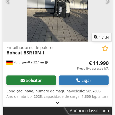
1
/
34
Empilhadores de paletes
Bobcat
BSR16N-I
€ 11.990
Nürtingen
9.227 km
Preço fixo acresce IVA
Solicitar
Ligar
Condição:
novo
, número da máquina/veículo:
5097695
,
Ano de fabrico:
2025
, capacidade de carga:
1.600 kg
, altura
de elevação:
4.620 mm
, elevação livre:
1.400 mm
, centro
de carga:
600 mm
, tipo de combustível:
elétrico
, tipo de
Anúncio classificado
mastro:
triplex
, altura de construção:
2.120 mm
, tensão da