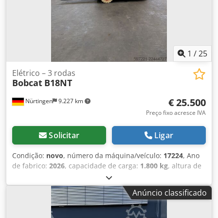
1
/
25
Elétrico – 3 rodas
Bobcat
B18NT
€ 25.500
Nürtingen
9.227 km
Preço fixo acresce IVA
Solicitar
Ligar
Condição:
novo
, número da máquina/veículo:
17224
, Ano
de fabrico:
2026
, capacidade de carga:
1.800 kg
, altura de
elevação:
4.800 mm
, elevação livre:
1.484 mm
, centro de
carga:
500 mm
, tipo de combustível:
elétrico
, tipo de
Anúncio classificado
mastro:
triplex
, altura de construção:
2.215 mm
, tensão da
bateria:
51,2 V
, comprimento do garfo:
1.150 mm
,
dimensão do pneu dianteiro:
18x7-6 weiss
, tamanho do