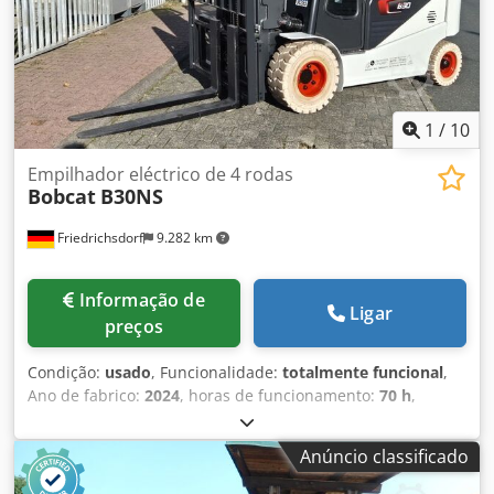
100% Tipo de pneus traseiros: Poliuretano Estado dos
pneus traseiros: 80 - 100% Tensão da bateria: 24V
Capacidade da bateria: 60Ah Tipo de bateria: Íon de lítio
Ano de fabricação da bateria: 2026 Estado da bateria: 80 -
100% Certificado CE, Bateria de íon de lítio isenta de
manutenção 24 V
1
/
10
Empilhador eléctrico de 4 rodas
Bobcat
B30NS
Friedrichsdorf
9.282 km
Informação de
Ligar
preços
Condição:
usado
, Funcionalidade:
totalmente funcional
,
Ano de fabrico:
2024
, horas de funcionamento:
70 h
,
capacidade de carga:
3.000 kg
, altura de elevação:
4.710
mm
, elevação livre:
1.475 mm
, tipo de combustível:
Anúncio classificado
elétrico
, tipo de mastro:
triplex
, altura de construção:
2.145 mm
, potência:
16 kW (21,75 cv)
, largura do suporte