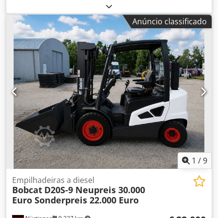
kg Dimensões (C x L x A): 337 x 172 x 197 cm Sistema de
troca rápida: Sim Peso próprio: 2680 kg Dimensões de
Anúncio classificado
transporte: 3378 x 1727 x 1972 mm Marca e modelo do
motor: Kubota V2403 Potência: 36,5 kW / 48,9 CV Cilindros:
4 Dimensão dos pneus: Pneus dianteiros e traseiros:
30×10-16 Largura da pá: 1730 mm Equipamento: Troca
rápida mecânica Função adicional: Sem certificação ou
registo CE Sem documentação
1
/
9
Empilhadeiras a diesel
Bobcat
D20S-9 Neupreis 30.000
Euro Sonderpreis 22.000 Euro