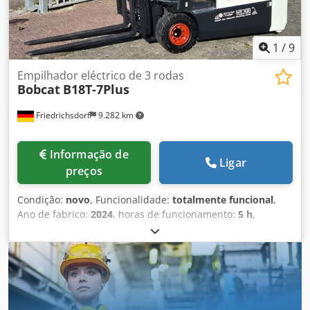
bateria: 24V Bateria Ah: 150Ah Tipo de bateria: íon de lítio
Ano de fabricação da bateria: 2025 Status da bateria: 80 -
100% Curso inicial, curso livre completo, certificado CE,
Bateria de íons de lítio sem manutenção,
1
/
9
Empilhador eléctrico de 3 rodas
Bobcat
B18T-7Plus
Friedrichsdorf
9.282 km
Informação de
Ligar
preços
Condição:
novo
, Funcionalidade:
totalmente funcional
,
Ano de fabrico:
2024
, horas de funcionamento:
5 h
,
capacidade de carga:
1.800 kg
, altura de elevação:
4.750
mm
, elevação livre:
1.540 mm
, tipo de combustível:
elétrico
, tipo de mastro:
triplex
, altura de construção:
2.130 mm
, potência:
6 kW (8,16 cv)
, largura do suporte de
garfos:
902 mm
, comprimento do garfo:
1.200 mm
, peso
em vazio:
3.250 kg
, comprimento total:
1.991 mm
, tipo de