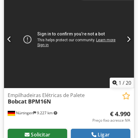
bateria:
25,6 V
, comprimento do garfo:
1.150 mm
, peso
total:
1.412 kg
, 5097695 Dcjdpfx Ahsytld Tsqsk Número de
série: OBWNQ-00000 Especificações da bateria: 25,6 V, 150
Ah
1
/
20
Empilhadeiras Elétricas de Palete
Bobcat
BPM16N
€ 4.990
Nürtingen
9.227 km
Preço fixo acresce IVA
Solicitar
Ligar