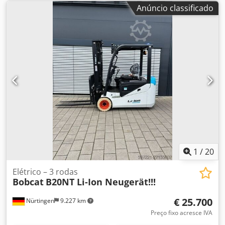
Anúncio classificado
1
/
20
Elétrico – 3 rodas
Bobcat
B20NT Li-Ion Neugerät!!!
€ 25.700
Nürtingen
9.227 km
Preço fixo acresce IVA