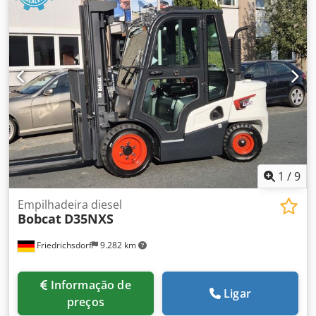
1
/
9
Empilhadeira diesel
Bobcat
D35NXS
Friedrichsdorf
9.282 km
Informação de
Ligar
preços