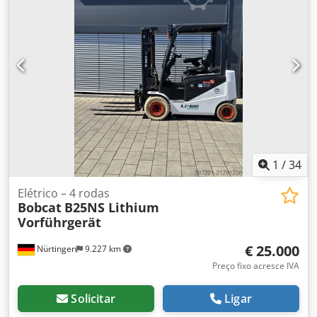
pneu traseiro:
16x6-8 weiss
, peso total:
3.460 kg
, 5230052
Número de série: OBA06-000030 Dedpfx Ahjzp Tz Deqjck
Especificações da bateria: 51,2 V, 277 Ah, íon-lítio.
1
/
34
Elétrico – 4 rodas
Bobcat
B25NS Lithium
Vorführgerät
€ 25.000
Nürtingen
9.227 km
Preço fixo acresce IVA
Solicitar
Ligar