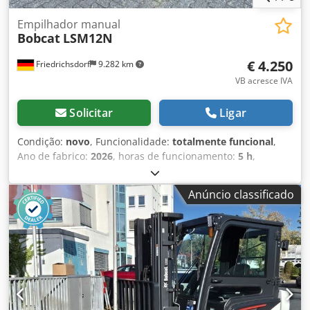
Empilhador manual
Bobcat
LSM12N
€ 4.250
Friedrichsdorf
9.282 km
VB acresce IVA
Solicitar
Ligar
Condição:
novo
, Funcionalidade:
totalmente funcional
,
Ano de fabrico:
2026
, horas de funcionamento:
5 h
,
capacidade de carga:
1.200 kg
, altura de elevação:
3.200
mm
, tipo de combustível:
elétrico
, tipo de mastro:
duplex
,
Anúncio classificado
altura de construção:
2.150 mm
, comprimento do garfo:
1.150 mm
, peso em vazio:
585 kg
, comprimento total:
1.710 mm
, tipo de transmissão:
Elektro
, largura de
construção:
800 mm
, Empilhadeira de elevação Centro de
carga: 600 Largura dos garfos: 180 mm Espessura dos
garfos: 60 mm Djdpfxsy Uz Sqs Ahqock Tipo de mastro:
Duplex Estado: Novo Estado técnico: Novo Tipo de pneus
dianteiros: Poliuretano Estado dos pneus dianteiros: 80 -