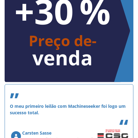
>50 %
Sucesso de
vendas
”
O meu primeiro leilão com Machineseeker foi logo um
sucesso total.
“
Carsten Sasse