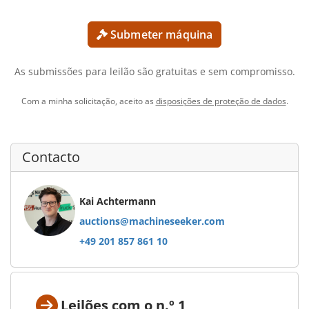
Submeter máquina
As submissões para leilão são gratuitas e sem compromisso.
Com a minha solicitação, aceito as
disposições de proteção de dados
.
Contacto
Kai Achtermann
auctions@machineseeker.com
+49 201 857 861 10
Leilões com o n.º 1