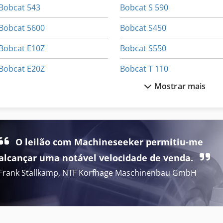
Bobcat 543
Bobcat S 590
Bobcat 5600
Bobcat S450
Bobcat E10Z
Bobcat S550
Bobcat E20Z
Bobcat T 110
Mostrar mais
Bobcat E27Z
Bobcat T 140
Bobcat E34
Bobcat T 180
Bobcat E35Z
Bobcat T 190
O leilão com Machineseeker permitiu-me
Bobcat E55
Bobcat T 40140
alcançar uma notável velocidade de venda.
Frank Stallkamp, NTF Korfhage Maschinenbau GmbH