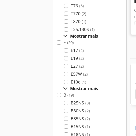
T76
(5)
T770
(2)
T870
(1)
T35.130S
(1)
Mostrar mais
E
(20)
E17
(2)
E19
(2)
E27
(2)
E57W
(2)
E10e
(1)
Mostrar mais
B
(19)
B25NS
(3)
B30NS
(2)
B35NS
(2)
B15NS
(1)
B18NS
(1)