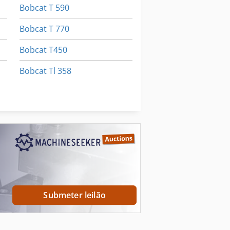
Bobcat T 590
Bobcat T 770
Bobcat T450
Bobcat Tl 358
Bobcat Tl38.70Hf
Bobcat Toolcat 5600
Submeter leilão