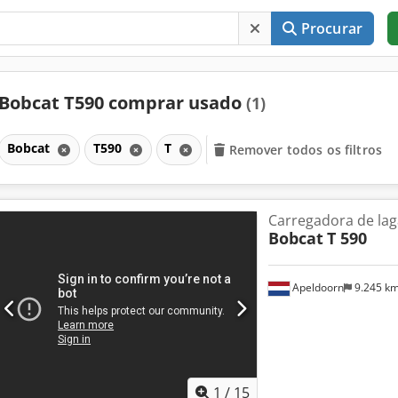
Procurar
Bobcat T590 comprar usado
(1)
Bobcat
T590
T
Remover todos os filtros
Carregadora de lag
Bobcat
T 590
Apeldoorn
9.245 k
1
/
15