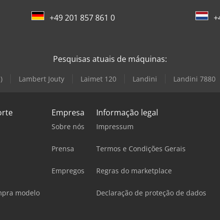
+49 201 857 861 0
+
Pesquisas atuais de máquinas:
)
Lambert Jouty
Laimet 120
Landini
Landini 7880
orte
Empresa
Informação legal
Sobre nós
Impressum
Prensa
Termos e Condições Gerais
Empregos
Regras do marketplace
mpra modelo
Declaração de proteção de dados