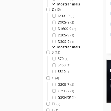
Mostrar mais
D
(15)
D50C-9
(3)
D90S-9
(2)
D160S-9
(2)
D20S-9
(1)
D30S-9
(1)
Mostrar mais
S
(12)
S70
(1)
S450
(1)
S510
(1)
G
(4)
G20E-7
(2)
G25E-7
(1)
G30NXP
(1)
TL
(2)
L
(1)