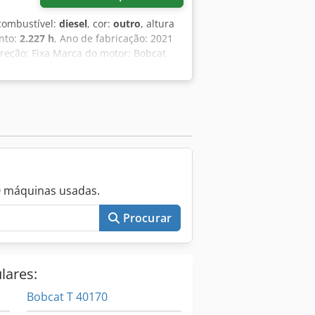
 combustível:
diesel
, cor:
outro
, altura
nto:
2.227 h
, Ano de fabricação: 2021
ireção: Fixa Marca do motor: Bobcat
muito boa = Outras opções e acessórios
bservações = Grupo motopropulsor
bina fechada com aquecimento, comando
0 máquinas usadas.
Procurar
lares:
Bobcat T 40170