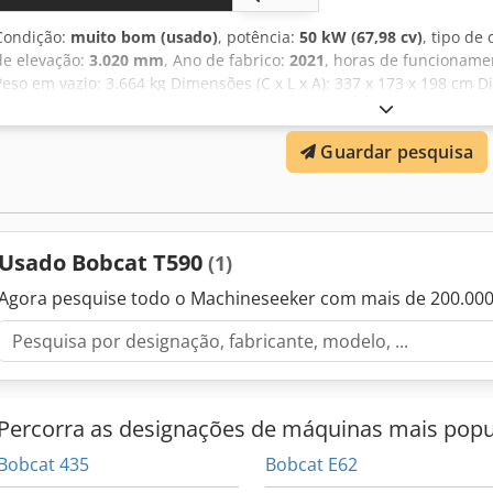
Condição:
muito bom (usado)
, potência:
50 kW (67,98 cv)
, tipo de
de elevação:
3.020 mm
, Ano de fabrico:
2021
, horas de funcioname
Peso em vazio: 3.664 kg Dimensões (C x L x A): 337 x 173 x 198 cm D
Certificação CE: sim Condição técnica: muito boa Condição visual: 
= - 3º circuito hidráulico - Ventilador Cedey D D Rzjpfx Aidjrf = O
Guardar pesquisa
Norma/Estágio: Estágio IV / Tier IV final Condição Tipo CE: CE Ca
por joystick SJC, novas esteiras de borracha, display deluxe
Usado Bobcat T590
(1)
Agora pesquise todo o Machineseeker com mais de 200.00
Percorra as designações de máquinas mais popu
Bobcat 435
Bobcat E62