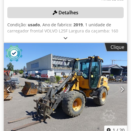
Detalhes
Condição:
usado
, Ano de fabrico:
2019
, 1 unidade de
carregador frontal VOLVO L25F Largura da caçamba: 160
cm, comprimento do garfo: 110 cm Todas as especificações
técnicas do item em leilão podem ser encontradas em
Clique
"Documentos" como um arquivo PDF para download!
Dcodpfx Aszqa Iajkhok Cor: conforme a imagem, de acordo
com as fotos e a inspeção Ano de fabricação: 2019 ID do
veículo: VCE0L25FH01758375 Estado: usado
1
/
20