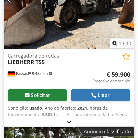
1
/
10
Carregadora de rodas
LIEBHERR
T55
€ 59.900
Passau
9.489 km
Preço fixo acresce IVA
Solicitar
Ligar
Condição:
usado
, Ano de fabrico:
2021
, horas de
funcionamento:
3.608 h
, ---- Ar condicionado Rádio Pneus
maciços CAMSO MPT 793S 375/85-24 Dcedjzr Tupepfx
Akhok Acoplamento rápido hidráulico Suporte
Anúncio classificado
multifuncional na cabine Localização: Passau