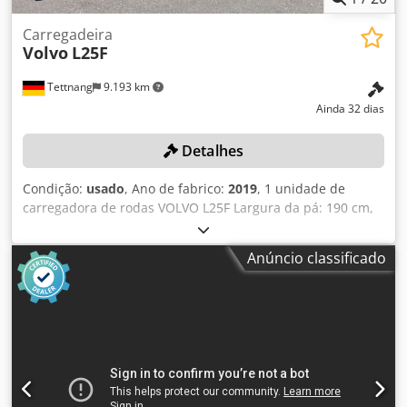
Carregadeira
Volvo
L25F
Tettnang
9.193 km
Ainda 32 dias
Detalhes
Condição:
usado
, Ano de fabrico:
2019
, 1 unidade de
carregadora de rodas VOLVO L25F Largura da pá: 190 cm,
comprimento do garfo: 100 cm Cor: conforme as imagens,
de acordo com as fotos e inspeção Ano de fabricação: 2019
Anúncio classificado
Dcsdpfezqa E Eox Akhsk Identificação do veículo:
VCE0L20FP01707424 Estado: usado