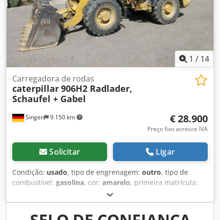
1
/
14
Carregadora de rodas
caterpillar
906H2 Radlader,
Schaufel + Gabel
€ 28.900
Singen
9.150 km
Preço fixo acresce IVA
Solicitar
Ligar
Condição:
usado
, tipo de engrenagem:
outro
, tipo de
combustível:
gasolina
, cor:
amarelo
, primeira matrícula:
01/2013
, classe de emissão:
nenhum
, suspensão:
outro
,
Ano de fabrico:
2013
, horas de funcionamento:
3.700 h
,
cabina do condutor:
outro
, * Pá carregadora Dcjdpfx
SELO DE CONFIANÇA