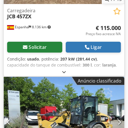
Carregadeira
JCB
457ZX
€ 115.000
Espanha
8.136 km
Preço fixo acresce IVA
Solicitar
Ligar
Condição:
usado
, potência:
207 kW (281,44 cv)
,
capacidade do tanque de combustível:
300 l
, cor:
laranja
,
altura de elevação:
1.310 mm
, Ano de fabrico:
2021
, horas
de funcionamento:
5.310 h
, Ano de fabricação: 2021
Anúncio classificado
Cilindrada do motor: 6.700 cm³ Peso em vazio: 19.950 kg
Dcjdpfxsx Trk Us Akhek Carga útil: 7.717 kg Peso bruto
total: 27.667 kg Dimensões (C x L x A): 796 x 274 x 343 cm
Tipo de motor: Cummins 6,7 l, Nível de emissões V, 282 cv.