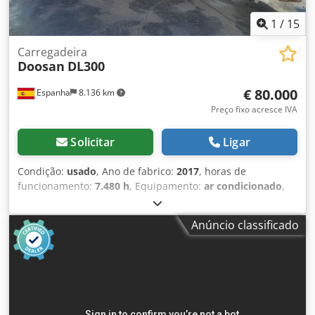
1
/
15
Carregadeira
Doosan
DL300
€ 80.000
Espanha
8.136 km
Preço fixo acresce IVA
Solicitar
Ligar
Condição:
usado
, Ano de fabrico:
2017
, horas de
funcionamento:
7.480 h
, Equipamento:
ar condicionado
,
Ano de fabrico: 2017 Peso em vazio: 18.890 kg Dimensões
(C x L x A): 810 x 292 x 348 cm Dcedpfx Aey Nwukokhek =
Anúncio classificado
Outras opções e acessórios = - Sistema de lubrificação
centralizado