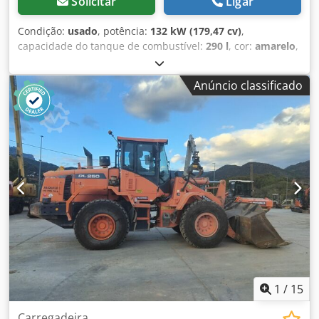
Solicitar
Ligar
Condição:
usado
, potência:
132 kW (179,47 cv)
,
capacidade do tanque de combustível:
290 l
, cor:
amarelo
,
altura de elevação:
2.800 mm
, Ano de fabrico:
2021
, horas
de funcionamento:
3.443 h
, Ano de fabrico: 2021 Dcjdpfx
Anúncio classificado
Akswk Hglohsk Peso em vazio: 14.255 kg Capacidade de
carga útil: 4.691 kg Peso bruto: 18.946 kg Dimensões (C x L
x A): 707 x 248 x 336 cm
1
/
15
Carregadeira