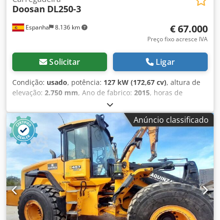
Doosan
DL250-3
€ 67.000
Espanha
8.136 km
Preço fixo acresce IVA
Solicitar
Ligar
Condição:
usado
, potência:
127 kW (172,67 cv)
, altura de
elevação:
2.750 mm
, Ano de fabrico:
2015
, horas de
funcionamento:
7.404 h
, Peso vazio: 14.400 kg Dimensões
(C x L x A): 772 x 264 x 328 cm Dodpfxszb I U Ds Akhjck Tipo
Anúncio classificado
de motor: Doosan Doosan DL06K Tier IIIB