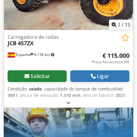
1
/
15
Carregadora de rodas
JCB
457ZX
€ 115.000
Espanha
8.136 km
Preço fixo acresce IVA
Solicitar
Ligar
Condição:
usado
, capacidade do tanque de combustível:
300 l
, altura de elevação:
1.310 mm
, Ano de fabrico:
2021
,
horas de funcionamento:
5.470 h
, Ano de fabricação: 2021
Peso em vazio: 19.950 kg Carga útil: 7.717 kg Dcsdpfx Aexq
Ru Djkhjk Peso bruto total: 27.667 kg Dimensões (C x L x A):
796 x 274 x 343 cm