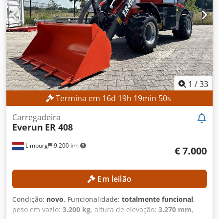
1
/
33
Termina em
16
d
19
h
19
min
48
s
Carregadeira
Everun
ER 408
Limburg
9.200 km
€ 7.000
Em leilão
Condição:
novo
, Funcionalidade:
totalmente funcional
,
peso em vazio:
3.200 kg
, altura de elevação:
3.270 mm
,