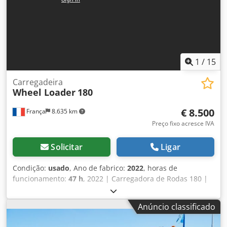
1
/
15
Carregadeira
Wheel Loader
180
€ 8.500
França
8.635 km
Preço fixo acresce IVA
Solicitar
Ligar
Condição:
usado
, Ano de fabrico:
2022
, horas de
funcionamento:
47 h
, 2022 | Carregadora de Rodas 180 |
Carregadora de Rodas Usada | 47 horas 📍Localização:
França 🚛 Entrega disponível no seu destino – Utilize a
Anúncio classificado
nossa calculadora de frete para estimar os custos de
transporte! 💰 Compre agora por 8500 EUR ou faça uma