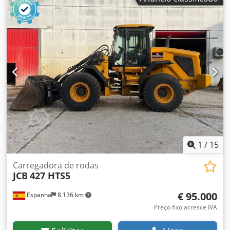
1
/
15
Carregadora de rodas
JCB
427 HTS5
€ 95.000
Espanha
8.136 km
Preço fixo acresce IVA