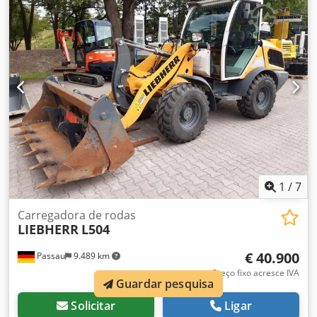
1
/
7
Carregadora de rodas
LIEBHERR
L504
€ 40.900
Passau
9.489 km
Preço fixo acresce IVA
Guardar pesquisa
Solicitar
Ligar