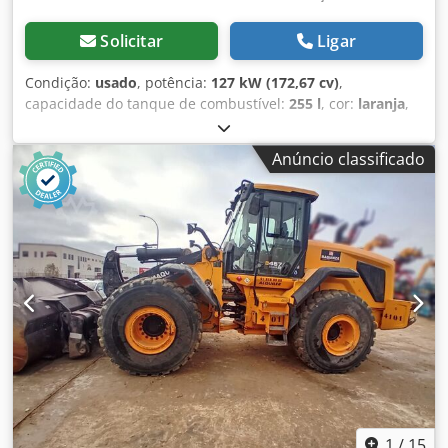
Solicitar
Ligar
Condição:
usado
, potência:
127 kW (172,67 cv)
,
capacidade do tanque de combustível:
255 l
, cor:
laranja
,
altura de elevação:
2.750 mm
, Ano de fabrico:
2014
, horas
de funcionamento:
6.540 h
, Peso vazio: 14.400 kg
Anúncio classificado
Dimensões (C x L x A): 772 x 264 x 328 cm Dedpfoy Takiex
Akhjck Tipo de motor: Doosan Doosan DL06K Tier IIIB
1
/
15