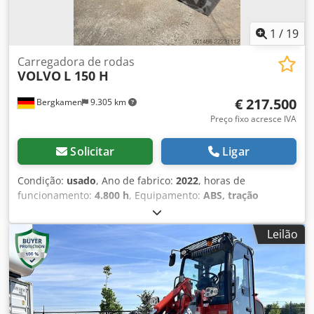
Rental & Sales.
1
/
19
Carregadora de rodas
VOLVO
L 150 H
€ 217.500
Bergkamen
9.305 km
Preço fixo acresce IVA
Solicitar
Ligar
Condição:
usado
, Ano de fabrico:
2022
, horas de
funcionamento:
4.800 h
, Equipamento:
ABS, tração
integral
, Carregadeira de rodas Volvo L 150 H Ano de
fabricação 2022 Dcedpfx Akezhrckohsk A máquina está em
Leilão
excelente estado e tem apenas 4800 horas de operação ar
condicionado, lubrificação central os pneus têm cerca de
85% de vida útil