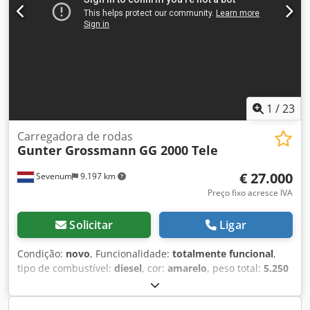
1
/
23
Carregadora de rodas
Gunter Grossmann
GG 2000 Tele
€ 27.000
Sevenum
9.197 km
Preço fixo acresce IVA
Solicitar
Ligar
Condição:
novo
, Funcionalidade:
totalmente funcional
,
tipo de combustível:
diesel
, cor:
amarelo
, peso total:
5.250
kg
, peso em vazio:
5.250 kg
, peso operacional:
5.250 kg
,
peso máximo de carga:
2.000 kg
, potência de elevação:
2