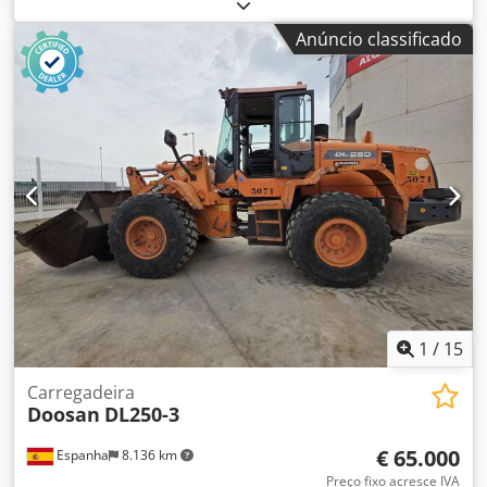
Ano de fabrico:
2026
, horas de funcionamento:
1 h
,
capacidade de carga:
800 kg
, número da máquina/veículo:
Anúncio classificado
250815
, A máquina é nova e não foi utilizada! DETALHES
TÉCNICOS Altura máxima de elevação: 3.270 mm Dodpfx
Aozr D Uyokhock Capacidade de carga: 800 kg Capacidade
da caçamba: 0,38 m³ DETALHES DA MÁQUINA Dimensões e
peso Dimensões (C x L x A): 4.706 x 1.570 x 2.480 mm Peso:
3.200 kg Dimensão dos pneus: 31 × 15,5 × 15 Fabricante do
motor: Changchai Tipo de motor: ZN390BT-25G Potência do
motor: 18,4 kW Número de cilindros: 3 Tipo de
combustível: Diesel Norma de emissões: Euro 5 Tanque de
combustível: 70 l Horas de funcionamento registadas: 1 h
EQUIPAMENTO Sistema de engate rápido Travamento da
elevação Cabine com aquecimento Caçamba com dentes
Banco revestido a tecido Certificação CE
1
/
15
Carregadeira
Doosan
DL250-3
€ 65.000
Espanha
8.136 km
Preço fixo acresce IVA