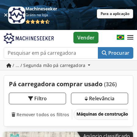
Machineseeker
Para a aplicação
Grátis na loja
Vender
Procurar
/ ... / Segunda mão pá carregadora
Pá carregadora comprar usado
(326)
Filtro
Relevância
Máquinas de construção
Remover todos os filtros
Anúncio classificado