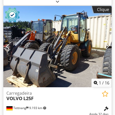
2018
, horas de funcionamento:
5.014 h
, Equipamento:
cabina, computador de bordo
, Ano do modelo: 2018
Clique
Número de cilindros: 3 Peso vazio: 6.460 kg Número de
válvulas: 3 Certificação CE: sim Estado técnico: muito bom
Estado visual: muito bom Preço: Sob consulta Número de
série: CAT0908MAH8803391 = Outras opções e acessórios =
- 3ª válvula Dcedpfx Aksy A Tn Hjhsk - Cabine fechada -
Lubrificação centralizada
1
/
16
Carregadeira
VOLVO
L25F
Tettnang
9.193 km
Ainda 32 dias