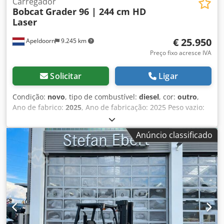
Carregador
Bobcat
Grader 96 | 244 cm HD
Laser
€ 25.950
Apeldoorn
9.245 km
Preço fixo acresce IVA
Solicitar
Ligar
Condição:
novo
, tipo de combustível:
diesel
, cor:
outro
,
Ano de fabrico:
2025
, Ano de fabricação: 2025 Peso vazio:
1.265 kg Largura: 244 cm Direção: fixa Certificação CE: sim
Estado geral: muito bom Estado técnico: muito bom Estado
Anúncio classificado
visual: muito bom Dwsdpfoygwmmox Ablja Nova
niveladora acoplável para minicarregadeiras Bobcat,
largura de 244 cm, incluindo 2 receptores a laser LR410