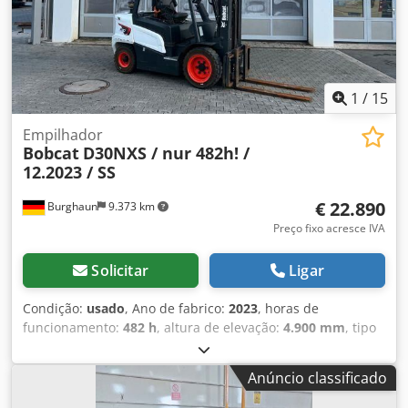
1
/
15
Empilhador
Bobcat
D30NXS / nur 482h! /
12.2023 / SS
€ 22.890
Burghaun
9.373 km
Preço fixo acresce IVA
Solicitar
Ligar
Condição:
usado
, Ano de fabrico:
2023
, horas de
funcionamento:
482 h
, altura de elevação:
4.900 mm
, tipo
de combustível:
elétrico
, fabricante de motores:
Elektro
,
tipo de engrenagem:
automático
, Bobcat D30NXS
Anúncio classificado
empilhadeira diesel, ano de fabricação: 12/2023, horas:
apenas 482h!, capacidade nominal de carga: 3.000 kg,