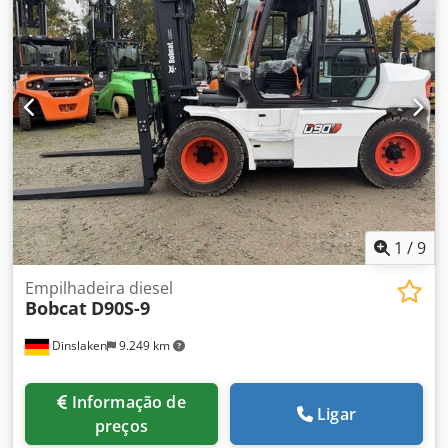
segurança, espelho interior, espelho exterior, farol
rotativo, limpa para-brisas, aquecimento do banco, LED,
banco, 5. válvula
1
/
9
Empilhadeira diesel
Bobcat
D90S-9
Dinslaken
9.249 km
Informação de
Ligar
preços