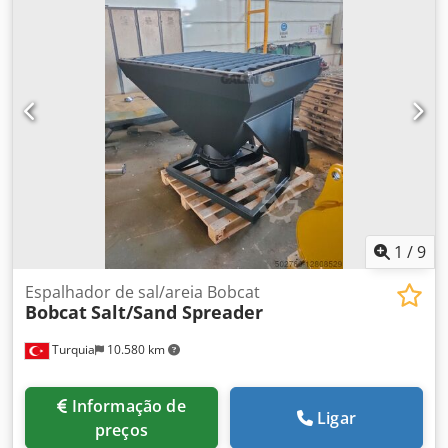
comprimento dos garfos: 1.200 mm, altura de elevação:
4.900 mm, mastro triplex, deslocamento lateral hidráulico,
motor: [45,6 kW/62 cv], peso: 4.901 kg, estado muito bom!,
pronta para uso imediato!, Dwedpfxoyxkrnj Ablsa
Mediante solicitação, teremos prazer em lhe apresentar
uma proposta de leasing ou financiamento. O Sr. Mihm
(tel.) terá prazer em atendê-lo. Mais informações estão
disponíveis em nosso site. Sujeito a erros e venda prévia!
Direção assistida, teto de proteção = Mais informações =
Capacidade de elevação: 3.000 kg Altura de construção:
230 cm Entre em contato com Tobias Ebert para mais
informações.
1
/
9
Espalhador de sal/areia Bobcat
Bobcat
Salt/Sand Spreader
Turquia
10.580 km
Informação de
Ligar
preços