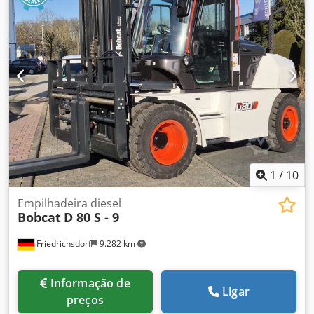
1
/
10
Empilhadeira diesel
Bobcat
D 80 S - 9
Friedrichsdorf
9.282 km
Informação de
Ligar
preços