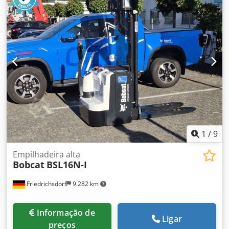
1
/
9
Empilhadeira alta
Bobcat
BSL16N-I
Friedrichsdorf
9.282 km
Informação de
Ligar
preços