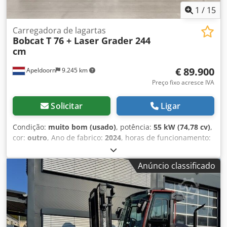
1
/
15
Carregadora de lagartas
Bobcat
T 76 + Laser Grader 244
cm
€ 89.900
Apeldoorn
9.245 km
Preço fixo acresce IVA
Solicitar
Ligar
Condição:
muito bom (usado)
, potência:
55 kW (74,78 cv)
,
cor:
outro
, Ano de fabrico:
2024
, horas de funcionamento:
1.192 h
, Equipamento:
ar condicionado
, Ano de
fabricação: 2024 Peso vazio: 4.898 kg Tipo de chassis:
Anúncio classificado
rígido Direção: padrão Marca do motor: Bobcat Djdpfeyl
Iulox Ablowa Sistema de engate rápido: Sim Certificação
CE: sim Condição técnica: muito boa Condição visual:
muito boa = Outras opções e acessórios = - Farol de
trabalho - Ventilador - Esteiras de borracha - Fluxo elevado
(high flow) - Engate rápido hidráulico - Rádio Bluetooth -