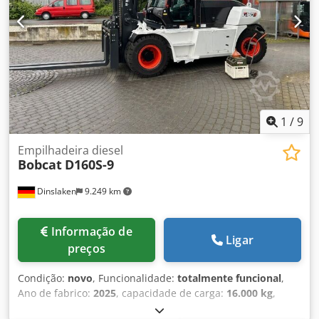
1
/
9
Empilhadeira diesel
Bobcat
D160S-9
Dinslaken
9.249 km
Informação de
Ligar
preços
Condição:
novo
, Funcionalidade:
totalmente funcional
,
Ano de fabrico:
2025
, capacidade de carga:
16.000 kg
,
altura de elevação:
5.000 mm
, elevação livre:
1.815 mm
,