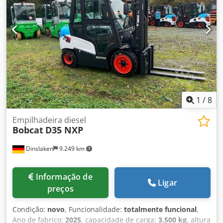
= 5.000 - 10.000 kg Tipo de mastro: Triplex Djdpoy Up
Ndsfx Abljwa Estado: Empilhador novo Estado técnico:
Novo Pneus dianteiros Tipo: Superelástico Pneus
dianteiros Estado: Novo Pneus traseiros Tipo: Superelastic
Pneus traseiros Condição: Novo Mudanças laterais, 3ª
válvula, 4ª válvula, cabina completa, LED, rádio
1
/
8
Empilhadeira diesel
Bobcat
D35 NXP
Dinslaken
9.249 km
Informação de
Ligar
preços
Condição:
novo
, Funcionalidade:
totalmente funcional
,
Ano de fabrico:
2025
, capacidade de carga:
3.500 kg
, altura