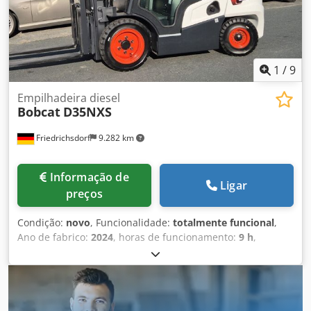
1
/
9
Empilhadeira diesel
Bobcat
D35NXS
Friedrichsdorf
9.282 km
Informação de
Ligar
preços
Condição:
novo
, Funcionalidade:
totalmente funcional
,
Ano de fabrico:
2024
, horas de funcionamento:
9 h
,
capacidade de carga:
3.500 kg
, altura de elevação:
4.820
mm
, elevação livre:
1.400 mm
, tipo de combustível:
diesel
,
tipo de mastro:
triplex
, altura de construção:
2.350 mm
,
potência:
45 kW (61,18 cv)
, largura do suporte de garfos:
1.190 mm
, comprimento do garfo:
1.200 mm
, peso em