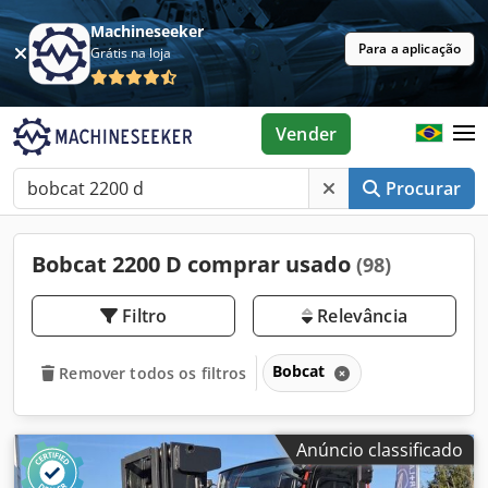
Machineseeker
Para a aplicação
Grátis na loja
Vender
Procurar
Bobcat 2200 D comprar usado
(98)
Filtro
Relevância
Bobcat
Remover todos os filtros
Anúncio classificado