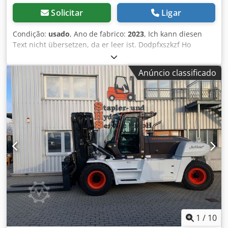
Solicitar
Ligar
Condição:
usado
, Ano de fabrico:
2023
, Ich kann diesen
Text nicht übersetzen, da er leer ist. Dodpfxszkzf Ho
Ablewa
Anúncio classificado
1
/
10