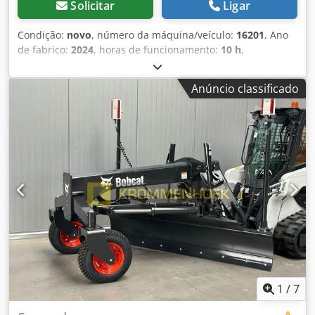
Solicitar
Ligar
Condição:
novo
, número da máquina/veículo:
16201
, Ano
de fabrico:
2024
, horas de funcionamento:
10 h
,
capacidade de carga:
2.500 kg
, altura de elevação:
4.730
mm
, elevação livre:
1.350 mm
, centro de carga:
500 mm
,
Anúncio classificado
altura de construção:
2.230 mm
, comprimento do garfo:
1.200 mm
, dimensão do pneu dianteiro:
28x9-15 Sit
,
tamanho do pneu traseiro:
6.50-10 Standard
, peso total:
4.266 kg
, tipo de motor: Diesel, fabricante: Bobcat Dwodjxu
St Aopfx Ablsa
1
/
7