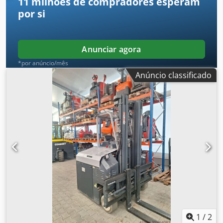
11 milhões de compradores
esperam
por si
Anunciar agora
*por anúncio/mês
Anúncio classificado
1
/
2