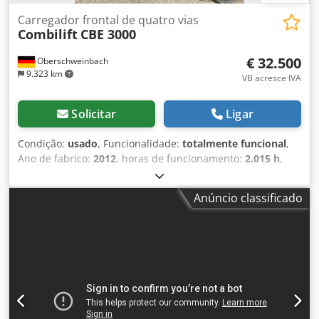
Carregador frontal de quatro vias
Combilift
CBE 3000
€ 32.500
Oberschweinbach
9.323 km
VB acresce IVA
Solicitar
Ligar
Condição:
usado
, Funcionalidade:
totalmente funcional
,
Ano de fabrico:
2012
, horas de funcionamento:
2.015 h
,
capacidade de carga:
3.000 kg
, altura de elevação:
5.600
mm
, elevação livre:
1.600 mm
, tipo de combustível:
Anúncio classificado
elétrico
, tipo de mastro:
triplex
, altura de construção:
2.440 mm
, comprimento do garfo:
1.150 mm
, tipo de
transmissão:
Elektro
, Empilhador frontal de quatro
direções Tipo de mastro: Triplex Estado: Pronto para uso e
totalmente funcional Estado técnico: bom Ano de fabrico
da bateria: 2024 Descrição: Ano de fabrico da bateria: 2024
Dedpszn A Udofx Aflsck Deslizador lateral, dispositivo de
ajuste de garfos, 3.º circuito hidráulico, 4.º circuito