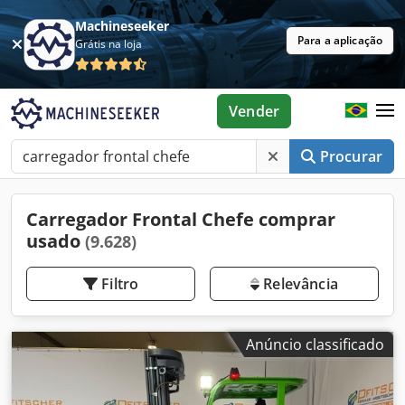
Machineseeker
Para a aplicação
Grátis na loja
Vender
Procurar
Carregador Frontal Chefe comprar
usado
(9.628)
Filtro
Relevância
Anúncio classificado