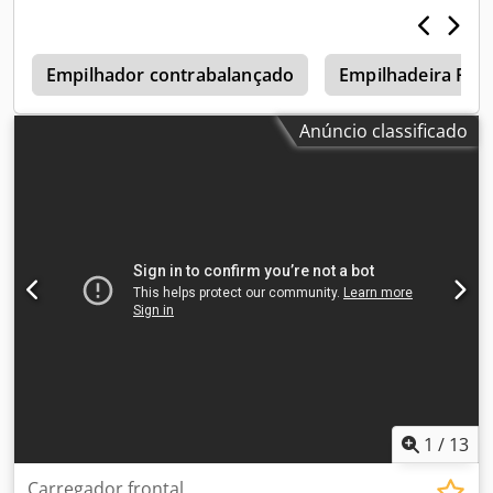
construção:
2.450 mm
, tipo de engrenagem:
automático
,
Equipamento:
braçadeira, deslocamento lateral,
iluminação
, * Mastro triplex com elevação total livre,
a
altura total: 2450, altura de elevação: 5250 mm, pinça
Empilhador contrabalançado
Empilhadeira Fron
dupla para paletes com deslocação lateral, garfos L: 1200
mm, luzes de trabalho à frente e atrás, transmissão:
Anúncio classificado
conversor de binário, monopedal acionado por pedal, 4x
pneus SE. ---- * Estado técnico no momento da venda: * O
empilhador está tecnicamente revisto! * Nova grande
manutenção efectuada! * Inspeção UVV recebido novo sem
defeitos! Dcsdsqx S Raopfx Aflok * Entrega: Em perfeito
estado! * 20 anos de experiência profissional! ---- * VISITA
E TEST DRIVE: * Por marcação em qualquer altura durante
o horário de funcionamento: De segunda a sexta-feira. *
Possível das 8:00 - 18:00. Sábado das 8:00 às 13:00. *
TRANSPORTE: * Camião de carga baixa ou de lona
disponível a um preço razoável.
1
/
13
Carregador frontal