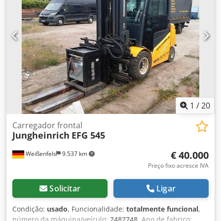
lateral, ajustador de garfos, 3ª válvula, 4ª válvula, cabine
completa,
1
/
20
Carregador frontal
Jungheinrich
EFG 545
€ 40.000
Weißenfels
9.537 km
Preço fixo acresce IVA
Solicitar
Ligar
Condição:
usado
, Funcionalidade:
totalmente funcional
,
número da máquina/veículo:
2482748
, Ano de fabrico: