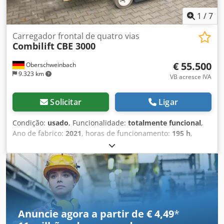
1
/
7
Carregador frontal de quatro vias
Combilift
CBE 3000
€ 55.500
Oberschweinbach
9.323 km
VB acresce IVA
Solicitar
Ligar
Condição:
usado
, Funcionalidade:
totalmente funcional
,
Ano de fabrico:
2021
, horas de funcionamento:
195 h
,
capacidade de carga:
3.000 kg
, altura de elevação:
4.900
mm
, tipo de combustível:
elétrico
, tipo de mastro:
triplex
,
altura de construção:
2.243 mm
, tipo de transmissão:
Elektro
, Empilhador frontal de quatro vias Tipo de mastro:
Triplex Dcodsy Rbgtjpfx Aflek Estado: Pronto para uso e
totalmente funcional Estado técnico: bom Deslocador
lateral, regulador de garfos, Aquecimento, cabine integral,
Anuncie agora a partir de € 4,49
*