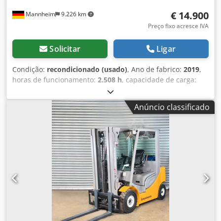
€ 14.900
Mannheim
9.226 km
Preço fixo acresce IVA
Solicitar
Ligar
Condição:
recondicionado (usado)
, Ano de fabrico:
2019
,
horas de funcionamento:
2.508 h
, capacidade de carga:
2.000 kg
, altura de elevação:
3.100 mm
, centro de carga:
500 mm
, tipo de combustível:
gás
, tipo de mastro:
duplex
,
Anúncio classificado
altura de construção:
2.100 mm
, comprimento do garfo:
1.200 mm
, peso em vazio:
3.147 kg
, Equipamento:
cabina
,
FRIEDMANN EMPILHADORES – REVISADOS POR
ESPECIALISTAS. PARA PROFISSIONAIS EM AÇÃO Os nossos
empilhadores são tecnicamente recondicionados de
acordo com FEM-4.004 e os mais recentes padrões de
segurança – garantindo máxima qualidade e segurança
para você. Do chassi à bateria, passando pela transmissão,
freios, direção e sistema elétrico – cada veículo é
minuciosamente inspecionado e reformado. ? Fabricado na
Alemanha – com responsabilidade e precisão ? Rigorosa