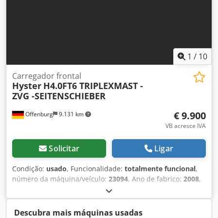
hidráulico.
1
/
10
Carregador frontal
Hyster
H4.0FT6 TRIPLEXMAST -
ZVG -SEITENSCHIEBER
€ 9.900
Offenburg
9.131 km
VB acresce IVA
Solicitar
Ligar
Condição:
usado
, Funcionalidade:
totalmente funcional
,
número da máquina/veículo:
23094
, Ano de fabrico:
2008
,
horas de funcionamento:
13.400 h
, capacidade de carga:
4.000 kg
, altura de elevação:
5.250 mm
, tipo de
combustível:
gás
, tipo de mastro:
triplex
, altura de
Descubra mais máquinas usadas