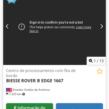
1
/
13
Centro de processamento com fita de
bordo
BIESSE
ROVER B EDGE 1667
Estados Unidos da América
7.325 km
Informação de