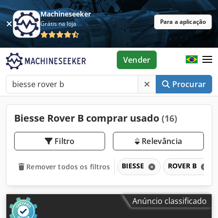
Machineseeker
Para a aplicação
Grátis na loja
Vender
Procurar
Biesse Rover B comprar usado
(16)
Filtro
Relevância
BIESSE
ROVER B
Remover todos os filtros
Anúncio classificado