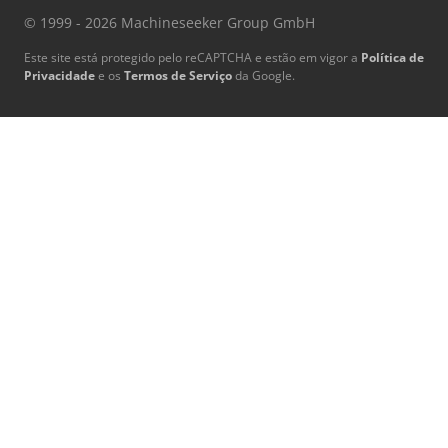
© 1999 - 2026 Machineseeker Group GmbH
Este site está protegido pelo reCAPTCHA e estão em vigor a
Política de
Privacidade
e os
Termos de Serviço
da Google.