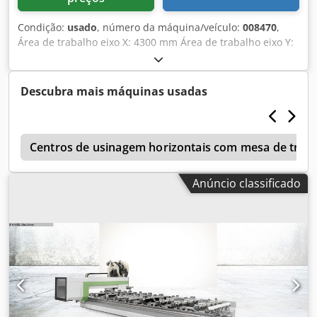
Condição:
usado
, número da máquina/veículo:
008470
,
Área de trabalho eixo X: 4300 mm Área de trabalho eixo Y:
2205 mm Plano de trabalho: mesa de nesting Potência do
eixo principal: 13 KW Dcedoyzyrvopfx Ac Tjk Número de
eixos controlados: 5 eixos Número de fusos de perfuração:
Descubra mais máquinas usadas
46 Número de posições para ferramentas: 22
m
Centros de usinagem horizontais com mesa de trave
Anúncio classificado