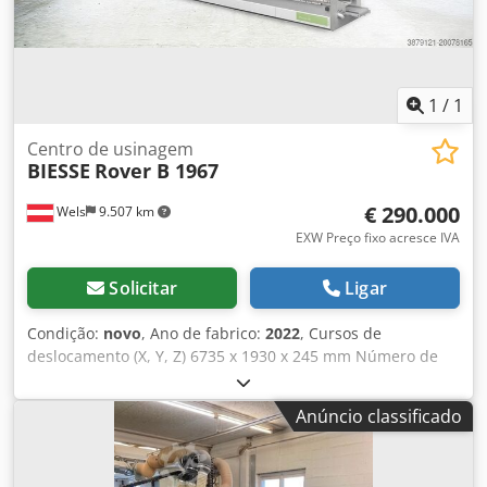
1
/
1
Centro de usinagem
BIESSE
Rover B 1967
€ 290.000
Wels
9.507 km
EXW Preço fixo acresce IVA
Solicitar
Ligar
Condição:
novo
, Ano de fabrico:
2022
, Cursos de
deslocamento (X, Y, Z) 6735 x 1930 x 245 mm Número de
fusos no cabeçote de perfuração vertical: 0 Número de
fusos no cabeçote de perfuração horizontal: 0 Número de
Anúncio classificado
ferramentas: 39 Diâmetro do bocal de extração: 2x 250 mm
Número de agregados de fresagem: 2 Ano de fabricação:
2022 Dedpfx Acjxf Dwzo Tock Velocidade de rotação: 18.000