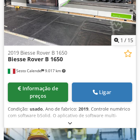
1
/
15
2019 Biesse Rover B 1650
Biesse
Rover B 1650
Sesto Calende
9.017 km
Informação de
Ligar
preços
Condição:
usado
, Ano de fabrico:
2019
, Controle numérico
com software bSolid. O aplicativo de software multi-
documento em ambiente Windows permite projetar o
produto final, definir seus processos, planejar as
operações, simular o processamento da peça no modelo