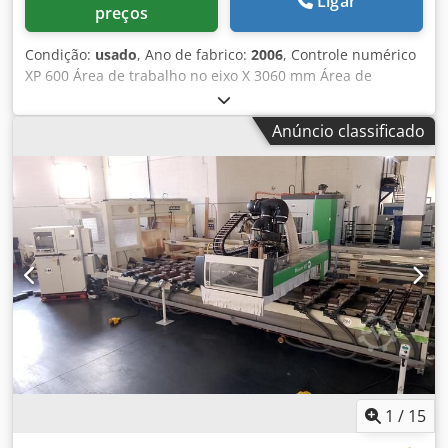
Ligar
preços
Condição:
usado
, Ano de fabrico:
2006
, Controle numérico
XP 600 Área de trabalho no eixo X 3060 mm Área de
trabalho no eixo Y 1140 mm Área de trabalho no eixo Z 160
mm N ° 2 campos de trabalho Bancada de barra N ° 6
Anúncio classificado
hastes ajustáveis para suporte de ventosa N ° de hastes
pneumáticas de baquelite para elevação da placa (?) 2
ventosas ajustáveis para cada haste com vedação a vácuo
para fixação da placa durante a usinagem N ° 1 eletrofuso
vertical com motor de 12 kW no eixo C Sistema de troca de
ferramentas de 10 posições - posicionado no cabeçote de
perfuração da máquina, cone tipo Iso 30 Cabeçote de
perfuração BH19L com 18 fusos dispostos da seguinte
forma: - N ° 7 verticais no eixo X - N ° 6 verticais no eixo Y -
N ° 4 horizontais no eixo X - N ° 2 horizontais no eixo Y - N
° 1 grupo de lâminas independente para criação de
ranhuras no eixo X Frente Sistema de proteção e
segurança por fotocélula Sistema de lubrificação
automática (?) Sistema de condicionamento para
1
/
15
resfriamento e limpeza do controle da máquina Bomba de