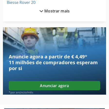
Biesse Rover 20
Mostrar mais
Biesse Rover 22
Biesse Rover 23
Biesse Rover 24
Biesse Rover 24 L
Biesse Rover 24 S
Anuncie agora a partir de € 4,49
*
11 milhões de compradores
esperam
Biesse Rover 27
por si
Biesse Rover 30
Biesse Rover 321
Anunciar agora
Biesse Rover 322
*por anúncio/mês
Biesse Rover 336