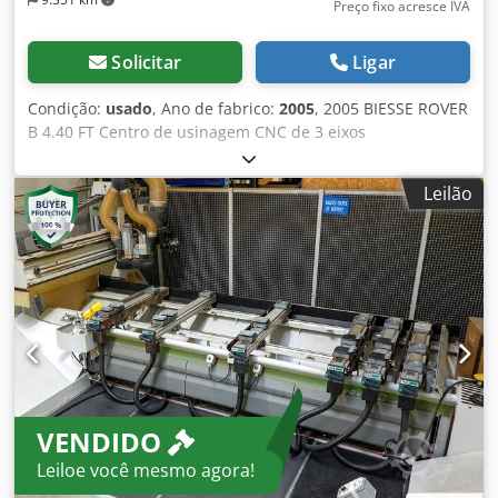
Preço fixo acresce IVA
Solicitar
Ligar
Condição:
usado
, Ano de fabrico:
2005
, 2005 BIESSE ROVER
B 4.40 FT Centro de usinagem CNC de 3 eixos
Especificações técnicas na última foto Dcedpfx Acjy Ud Sgj
Tjk Horas de máquina ligada: 45.343 Horas em operação
Leilão
automática (trabalho): 27.267
VENDIDO
Leiloe você mesmo agora!