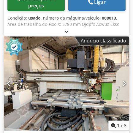
Ligar
preços
Condição:
usado
, número da máquina/veículo:
008013
,
Área de trabalho do eixo X: 5780 mm Djdpfx Aowuz Eksc
Tjck Área de trabalho do eixo Y: 1650 mm Plano de
trabalho: Com suportes de console de vácuo Potência do
Anúncio classificado
fuso principal: 13,2 kW Número de eixos controlados: 4
eixos Altura máxima da aresta: 60 mm Número de fusos de
furação: 16 Número de posições da ferramenta: 16
1
/
8