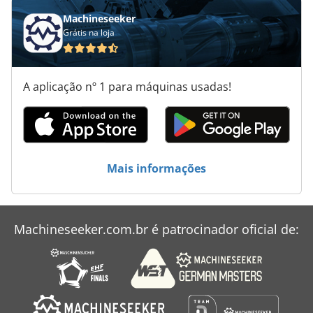
Biesse Rover 342
Machineseeker
Grátis na loja
Biesse Rover 346
Biesse Rover 35
A aplicação nº 1 para máquinas usadas!
Biesse Rover 35 L
Biesse Rover 464
Biesse Rover A Edge
Mais informações
Biesse Rover B Edge
Biesse Rover B Ft
Machineseeker.com.br é patrocinador oficial de:
Biesse Rover C
Biesse Stream B