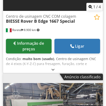
1
/
4
Centro de usinagem CNC COM colagem
BIESSE
Rover B Edge 1667 Special
Roreto
8.900 km
Informação de
Ligar
preços
Condição:
muito bom (usado)
, Centro de usinagem CNC
de 4 eixos (X-Y-Z-C) para fresagem, furação, corte e
colagem de bordas. Máquina tipo “pescoço de cisne”.
Controle por PC tipo ?? / Software Biesse Works Nº 1 mesa
Anúncio classificado
de trabalho de apoio / consola nº 10 ATS (L = 1800 mm)
Sistema automático de troca de ferramentas
(armazém/estação nº 14) Área útil de trabalho (X - Y - Z)
mm 6735 x 1650 x 290 Área útil de trabalho (X - Y - Z) em
colagem mm 5780 x 1650 x 60 Nº 2 zonas de trabalho -
bomba de vácuo (capacidade m³/h) 250 Tapetes de