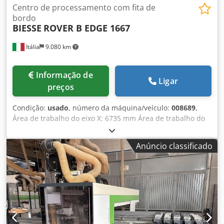
Centro de processamento com fita de
bordo
BIESSE
ROVER B EDGE 1667
Itália
9.080 km
Informação de
Ligar
preços
Condição:
usado
, número da máquina/veículo:
008689
,
Área de trabalho do eixo X: 6735 mm Área de trabalho do
eixo Y: 1650 mm Plano de trabalho: Com suportes de
consola a vácuo Potência do eixo principal: 13,2 kW
Anúncio classificado
Número de eixos controlados: 4 eixos Altura máxima da
borda: 65 mm Dodpjznuxbsfx Ac Tjck Número de eixos de
perfuração: 30 Número de posições de ferramentas: 22