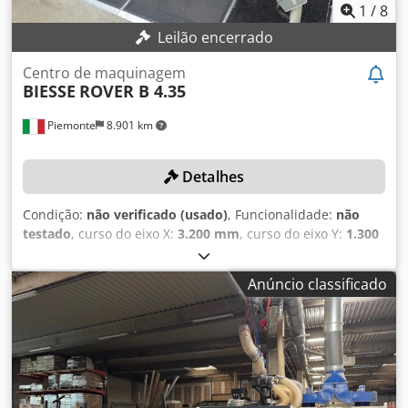
1
/
8
Leilão encerrado
Centro de maquinagem
BIESSE
ROVER B 4.35
Piemonte
8.901 km
Detalhes
Condição:
não verificado (usado)
, Funcionalidade:
não
testado
, curso do eixo X:
3.200 mm
, curso do eixo Y:
1.300
mm
, número de fusos:
21
, avanço rápido eixo X:
80
m/min
, avanço rápido eixo Y:
60 m/min
, Sem preço
Anúncio classificado
mínimo – venda garantida ao maior lance! DETALHES
TÉCNICOS Curso do eixo X: 3.200 mm Curso do eixo Y:
1.300 mm Velocidade de deslocamento eixo X: 80 m/min
Velocidade de deslocamento eixo Y: 60 m/min Velocidade
de deslocamento eixo Z: 25 m/min Número de travessas
com aspiração: 6 Fusos Número de fusos para furação
vertical: 15 Número de fusos para furação horizontal no