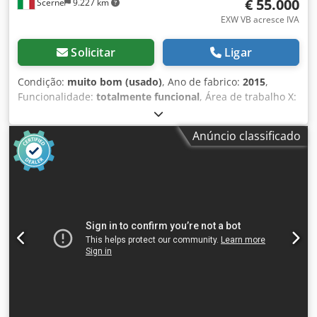
€ 55.000
Scerne
9.227 km
EXW VB acresce IVA
Solicitar
Ligar
Condição:
muito bom (usado)
, Ano de fabrico:
2015
,
Funcionalidade:
totalmente funcional
, Área de trabalho X:
6.400 mm Área de trabalho Y: 1.500 mm Número de
mandris de fresagem: 1 Motor principal: 13 kW Velocidade
Anúncio classificado
máxima de rotação: 24.000 rpm Sistema de fixação da
ferramenta: HSK-F63 Posições de troca de ferramenta: 8
Cabeças de furação verticais: 20 Brocas horizontais X: 4
Brocas horizontais Y: 4 2 bombas de vácuo de 360 m³/h
cada Nesting Dodpfx Aewlcqvjc Tock Controle remoto
Software: BIESSE WORKS Dimensões totais: 11004×5334
mm Peso: 4900 kg