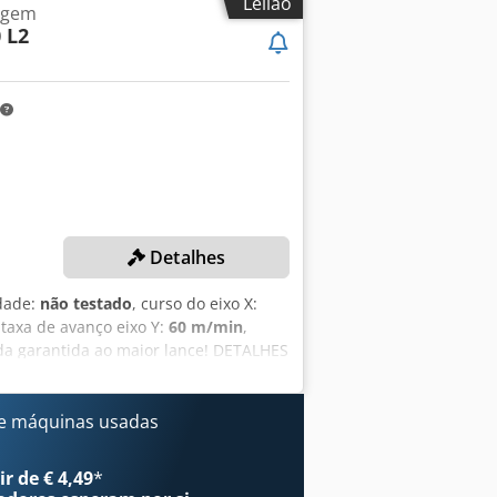
Leilão
agem
 L2
Detalhes
idade:
não testado
, curso do eixo X:
 taxa de avanço eixo Y:
60 m/min
,
da garantida ao maior lance! DETALHES
 mm Área de trabalho do eixo Y: 1.560
nslação do eixo Y: 60 m/min
s para furação vertical: 20 Fusos para
e máquinas usadas
 sentido Y: 2 Número total de fusos
rolados: 4 Potência do motor: 10 kW
r de € 4,49
*
es: 10 Ferramentas: posicionadas na