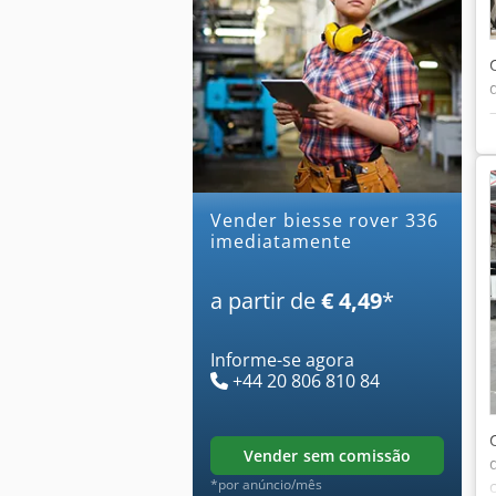
Vender biesse rover 336
imediatamente
a partir de
€ 4,49
*
Informe-se agora
+44 20 806 810 84
vender sem comissão
*por anúncio/mês