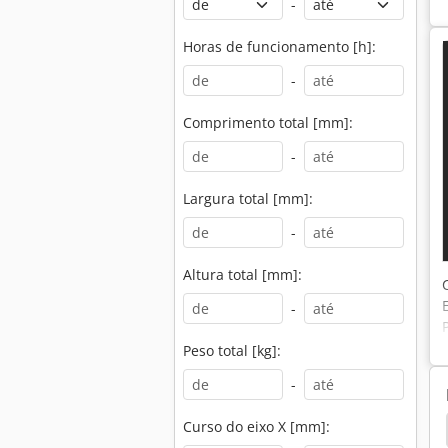
-
Horas de funcionamento [h]:
-
Comprimento total [mm]:
-
Largura total [mm]:
-
Altura total [mm]:
-
Peso total [kg]:
-
Curso do eixo X [mm]:
Woodwop
Maka Masterwood Winner
Venture