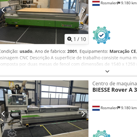
Rosmalen
9.180 k
1
/
10
Condição:
usado
, Ano de fabrico:
2001
, Equipamento:
Marcação CE
usinagem CNC Descrição A superfície de trabalho consiste numa m
composta por duas mesas de fenol com dimensões de 1540 x 1250
com estrutura em grelha possui uma grade de 30 mm e orifícios d
mm nos eixos X e Y. A mesa com estrutura em grelha está equipad
Centro de maquin
ponto zero na parte traseira e 1 em cada um dos lados esquerdo e d
BIESSE
Rover A 3
máquina é de 3100 x 1300 x 155 mm. (Curso do eixo Z: 250 mm) Dcjd
eixo X é programável entre 0 e 100 m/min. • A velocidade no eixo Y
velocidade no eixo Z é programável entre 0 e 15 m/min. • Os três e
Rosmalen
9.180 k
digitais DC sem escovas. Controlo numérico CNC, tipo NC-500 Moto
automática, compatível com ISO30. A potência deste motor de fres
Trocador de ferramentas de 10 posições que se desloca com a un
catorze mandris de perfuração independentes Serra para ranhuras 
Sistema pneumático centralizado Sistema de lubrificação central