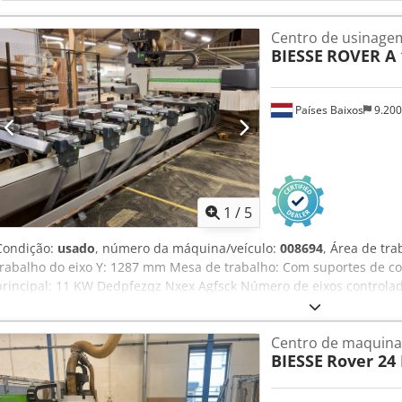
direito de inspecionar a mercadoria antes da recolha e assume a re
fixação e utilização da máquina no local de destino. Referência ext
Centro de usinagem
BIESSE
ROVER A 
Países Baixos
9.20
1
/
5
Condição:
usado
, número da máquina/veículo:
008694
, Área de tr
trabalho do eixo Y: 1287 mm Mesa de trabalho: Com suportes de co
principal: 11 KW Dedpfezqz Nxex Agfsck Número de eixos controlad
perfuração: 16 Número de posições para ferramentas: 31
Centro de maquin
BIESSE
Rover 24 