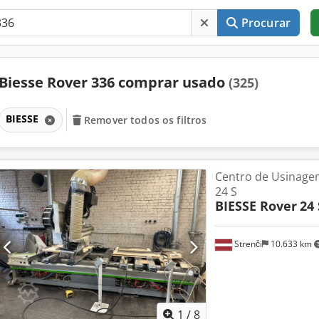
Procurar
Biesse Rover 336 comprar usado
(325)
BIESSE
Remover todos os filtros
Centro de Usinage
24 S
BIESSE Rover
24 
Strenči
10.633 km
1
/
8