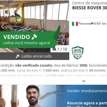
Centro de maquin
BIESSE ROVER
30
Piemonte
8.901 km
VENDIDO
Leiloe você mesmo agora!
1
/
10
Leilão encerrado
Condição:
não verificado (usado)
, Ano de fabrico:
2000
, Funcional
5.900 mm
, curso do eixo Y:
1.560 mm
, avanço do eixo X:
80 m/min
,
velocidade de rotação (máx.):
20.000 rpm
, Sem preço mínimo – ven
TÉCNICOS Dcedpfx Ageyxm Swofek Área de trabalho do eixo X: 5.900
mm Velocidade de translação do eixo X: 80 m/min Velocidade de tra
Velocidade de translação do eixo Z: 25 m/min Fusos de furação Fuso
Vender imediatament
furação horizontal no sentido X: 6 Fusos para furação horizontal no
verticais e horizontais: 28 Fusos de fresagem Número de eixos cont
Anuncie agora a parti
Velocidade: 20.000 rpm Magazine de ferramentas Número de posiçõ