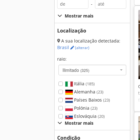
-
Mostrar mais
Localização
A sua localização detectada:
Brasil
(alterar)
raio:
Ilimitado
(325)
Itália
(185)
Alemanha
(23)
Países Baixos
(23)
Polónia
(23)
Eslováquia
(20)
Mostrar mais
Condição