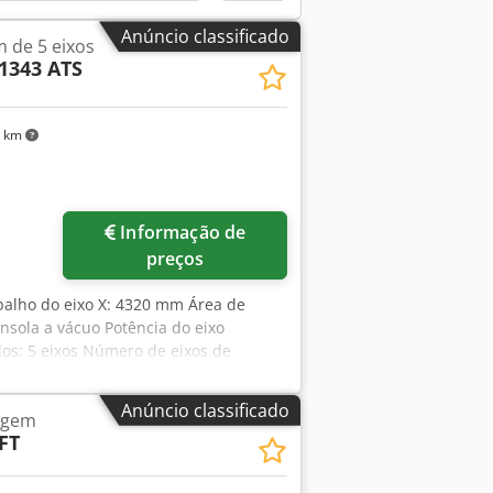
sponsabilidade pela instalação,
erna: 8359
Anúncio classificado
 de 5 eixos
1343 ATS
0 km
Informação de
preços
abalho do eixo X: 4320 mm Área de
nsola a vácuo Potência do eixo
os: 5 eixos Número de eixos de
Anúncio classificado
agem
FT