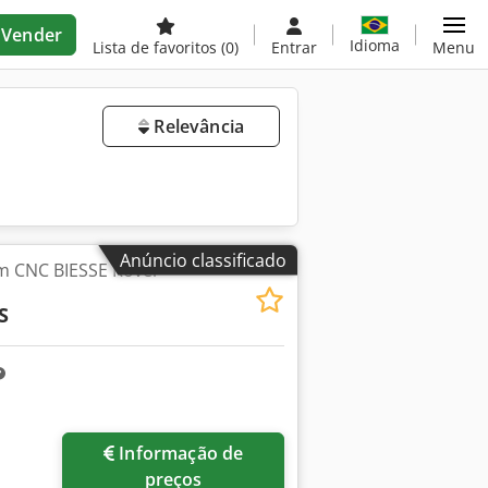
Vender
Idioma
Lista de favoritos
(0)
Entrar
Menu
Relevância
Anúncio classificado
m CNC BIESSE Rover
S
Informação de
preços