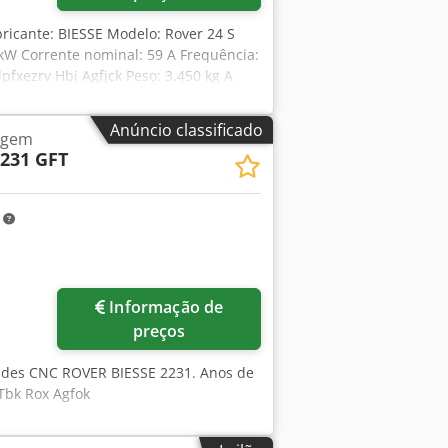
ricante: BIESSE Modelo: Rover 24 S
 kW Corrente nominal: 59 A Frequência:
pfxezrv Hbj Agfjck Peso: 3.450 kg A
Anúncio classificado
agem
2231 GFT
m
ais imagens
Informação de
preços
ades CNC ROVER BIESSE 2231. Anos de
 Tbk Rox Agfok