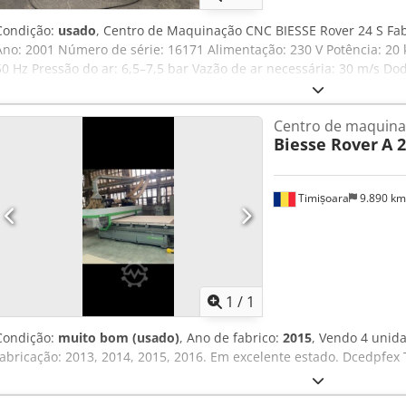
Condição:
usado
, Centro de Maquinação CNC BIESSE Rover 24 S Fab
Ano: 2001 Número de série: 16171 Alimentação: 230 V Potência: 20
50 Hz Pressão do ar: 6,5–7,5 bar Vazão de ar necessária: 30 m/s Dod
máquina necessita de manutenção.
Centro de maquin
Biesse Rover
A 
Timișoara
9.890 k
Solicitar m
1
/
1
Condição:
muito bom (usado)
, Ano de fabrico:
2015
, Vendo 4 unid
fabricação: 2013, 2014, 2015, 2016. Em excelente estado. Dcedpfex