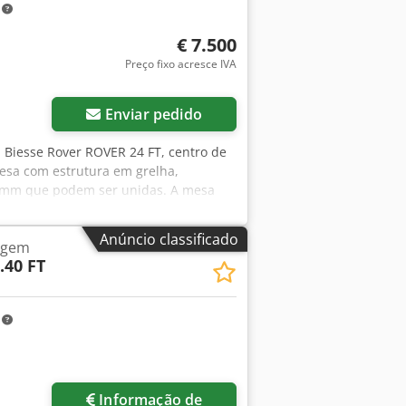
m
€ 7.500
Preço fixo acresce IVA
Enviar pedido
, Biesse Rover ROVER 24 FT, centro de
esa com estrutura em grelha,
 mm que podem ser unidas. A mesa
e vácuo de 9 mm, espaçados em 150
a com 6 ressaltos pneumáticos de
Anúncio classificado
agem
ireito. • A área de trabalho da
.40 FT
pozqtztjfx Agfsk • A velocidade no
 é programável entre 0 e 100 m/min. • A
ixos são acionados por servomotores
m
r de fresagem com sistema de troca
agem é de 10,5 cv a 24.000 rpm
idade Unidade de perfuração com
Inversor de frequência estático
Informação de
izado Bomba de vácuo com capacidade