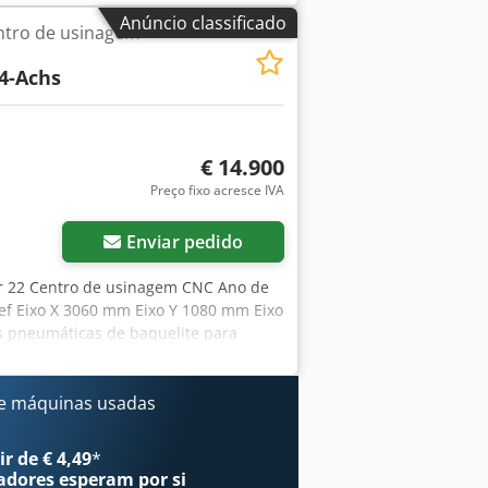
aperto Sistema automático de
Anúncio classificado
ntro de usinagem
1 com manual. Bomba Becker 250/300
ivos de fixação adicionais. Em bom
4-Achs
mesa de deslocação, rotação do
€ 14.900
Preço fixo acresce IVA
Enviar pedido
er 22 Centro de usinagem CNC Ano de
ief Eixo X 3060 mm Eixo Y 1080 mm Eixo
s pneumáticas de baquelite para
 de ferramentas, conicidade ISO 30
 Cabeça de furação com 20 fusos
 Y 4 horizontal no eixo X 2 horizontais
e máquinas usadas
 de segurança 110 m3 / h bomba de
alterações
r de € 4,49
*
adores
esperam por si