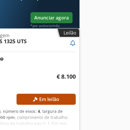
Anunciar agora
*por anúncio/mês
Leilão
agem
S 1325 UTS
€ 8.100
Em leilão
)
, número de eixos:
4
, largura de
000 rpm
, comprimento de trabalho:
Área de trabalho eixo Y: 1.320 mm
 de trabalho: mesa de consola e mesa