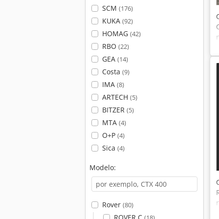
SCM
(176)
KUKA
(92)
HOMAG
(42)
RBO
(22)
GEA
(14)
Costa
(9)
IMA
(8)
ARTECH
(5)
BITZER
(5)
MTA
(4)
O+P
(4)
Sica
(4)
Modelo:
Rover
(80)
ROVER C
(18)