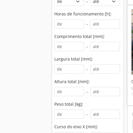
-
Horas de funcionamento [h]:
-
Comprimento total [mm]:
-
Largura total [mm]:
-
Altura total [mm]:
-
Peso total [kg]:
-
Maka Masterwood Winner
Morbidelli Autor 502
Curso do eixo X [mm]: