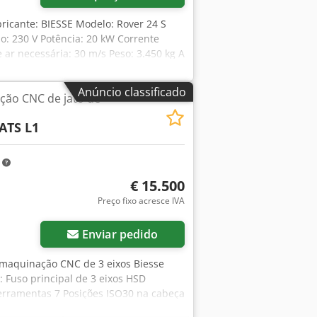
ricante: BIESSE Modelo: Rover 24 S
o: 230 V Potência: 20 kW Corrente
 ar necessária: 30 m/s Peso: 3.450 kg A
Anúncio classificado
ção CNC de jato de
ATS L1
m
€ 15.500
Preço fixo acresce IVA
Enviar pedido
 maquinação CNC de 3 eixos Biesse
 Fuso principal de 3 eixos HSD
erramentas 7 Posições ISO30 na cabeça
o de perfuração Superfície de