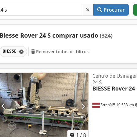
Procurar
Biesse Rover 24 S comprar usado
(324)
BIESSE
Remover todos os filtros
Centro de Usinage
24 S
BIESSE Rover
24 
Strenči
10.633 km
1
/
8