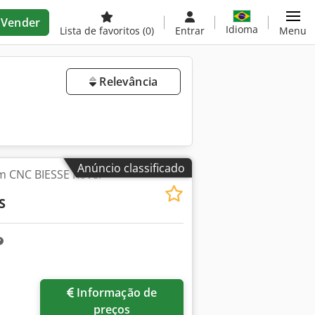
Vender
Idioma
Lista de favoritos
(0)
Entrar
Menu
Relevância
Anúncio classificado
m CNC BIESSE Rover
S
Informação de
preços