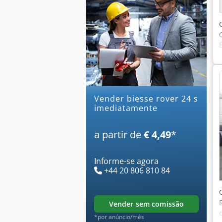
Vender biesse rover 24 s
imediatamente
a partir de
€ 4,49
*
Informe-se agora
+44 20 806 810 84
vender sem comissão
*por anúncio/mês