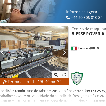
Informe-se agora
+44 20 806 810 84
Centro de maquin
BIESSE
ROVER A 
Piemonte
8.894 km
1
/
7
Termina em
11
d
19
h
40
min
30
s
Condição:
usado
, Ano de fabrico:
2013
, potência:
17,1 kW (23,25 cv
trabalho:
1.320 mm
, velocidade do spindle de fresagem (máx.):
24.
2.500 mm
, DETALHES TÉCNICOS Área de trabalho eixo X: 2.500 mm 
Curso do eixo Y: 1.900 mm Diâmetro máximo da peça: 170 mm Mesa