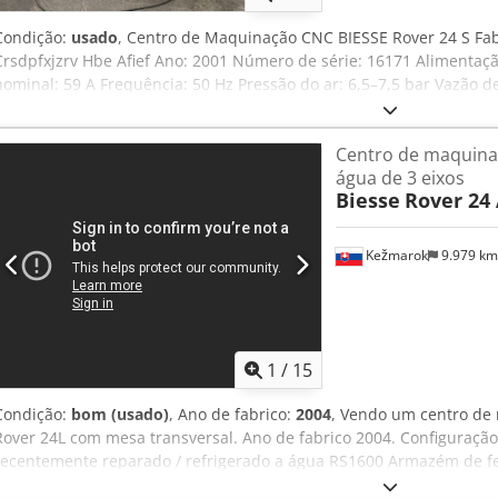
Condição:
usado
, Centro de Maquinação CNC BIESSE Rover 24 S Fab
Crsdpfxjzrv Hbe Afief Ano: 2001 Número de série: 16171 Alimentaçã
nominal: 59 A Frequência: 50 Hz Pressão do ar: 6,5–7,5 bar Vazão de
máquina necessita de manutenção.
Centro de maquina
água de 3 eixos
Biesse
Rover 24 
Kežmarok
9.979 k
1
/
15
Condição:
bom (usado)
, Ano de fabrico:
2004
, Vendo um centro de
Rover 24L com mesa transversal. Ano de fabrico 2004. Configuração:
recentemente reparado / refrigerado a água RS1600 Armazém de f
1x serra de ranhurar na direção X Cabeça de perfuração 14+4+2 fus