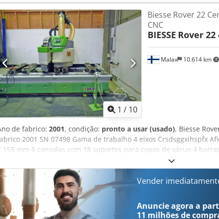
trabalho útil 4500x1330mm. 2 superfícies de trabalho, 4 zonas de 
Biesse Rover 22 Ce
lubrificação central Potência combinada 35kW Software XDNC 2.0
CNC
m3/h. 5,5KW Vácuo adicional para trabalhos com stencil ou disposit
BIESSE
Rover 22 
estado. Disponível em stock. A necessitar de reparação: pegas na 
carregador ISO30 na cabeça. Cjdsh Txlcspfx Afijrf
Malax
10.614 km
1
/
10
Ano de fabrico:
2001
, condição:
pronto a usar (usado)
, Biesse Rov
fabrico 2001 SN 07498 Gama de trabalho 4 eixos Crsdsggxihspfx Af
Z 155 mm 6 consolas com 18 suportes para copos de vácuo 4 barra
levantar o vidro Eléctrodo vertical de 7,5 kW com troca automática
Troca automática de ferramentas 7 posições na cabeça de trabalho
dispostos da seguinte forma: 7 verticais no eixo X 7 verticais no eixo
Vender imediatament
no eixo Y Serra de ranhurar 120mm Tapetes de banda de rodagem
vácuo marcação CE Peso 3500 Kg Especificações técnicas sujeitas a 
Anuncie agora a parti
11 milhões de compr