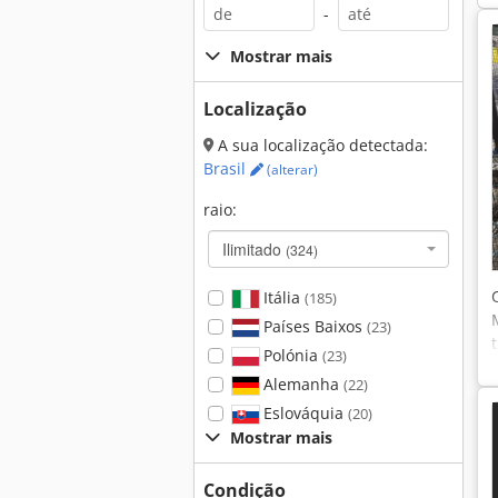
-
Mostrar mais
Localização
A sua localização detectada:
Brasil
(alterar)
raio:
Ilimitado
(324)
Itália
(185)
Países Baixos
(23)
Polónia
(23)
Alemanha
(22)
Eslováquia
(20)
Mostrar mais
Condição