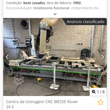
Condição:
bom (usado)
, Ano de fabrico:
1992
,
Funcionalidade:
totalmente funcional
, comprimento da
peça (máx.):
3.200 mm
, largura da peça (máx.):
1.200 mm
,
altura da peça de trabalho (máx.):
80 mm
, Equipamento:
Anúncio classificado
documentação / manual
, Fresadora CNC Rover 342
Dkodozl Uayepfx Ak Der com 1 motor de fresagem e lâmina
de serra e caixas de brocas cruzadas está totalmente
funcional, mas foi desmontada pelo vendedor de uma
fábrica que encerrou as suas atividades.
1
/
8
Centro de Usinagem CNC BIESSE Rover
24 S