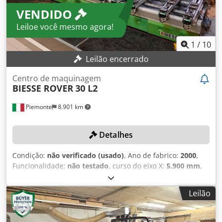
VENDIDO
Leiloe você mesmo agora!
1
/
10
Leilão encerrado
Centro de maquinagem
BIESSE ROVER
30 L2
Piemonte
8.901 km
Detalhes
Condição:
não verificado (usado)
, Ano de fabrico:
2000
,
Funcionalidade:
não testado
, curso do eixo X:
5.900 mm
,
curso do eixo Y:
1.560 mm
, avanço do eixo X:
80 m/min
,
taxa de avanço eixo Y:
60 m/min
, velocidade de rotação
Leilão
(máx.):
20.000 rpm
, Sem preço mínimo – venda garantida
ao maior lance! DETALHES TÉCNICOS Área de trabalho do
eixo X: 5.900 mm Área de trabalho do eixo Y: 1.560 mm