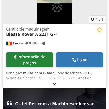
1
/
1
Centro de maquinagem
Biesse Rover
A 2231 GFT
Timișoara
9.890 km
Informação de
Ligar
preços
Condição:
muito bom (usado)
, Ano de fabrico:
2015
,
Vendo 4 unidades CNC ROVER BIESSE 2231. Anos de
fabricação: 2013, 2014, 2015, 2016. Em excelente estado.
Dodpfx Aksx Tbk Rs Dskr
Os leilões com a Machineseeker são