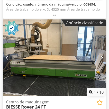
Condição:
usado
, número da máquina/veículo:
008694
,
Área de trabalho do eixo X: 4320 mm Área de trabalho do
eixo Y: 1287 mm Mesa de trabalho: Com suportes de
consola a vácuo Potência do eixo principal: 11 KW Número
Anúncio classificado
de eixos controlados: 5 eixos Número de eixos de
perfuração: 16 Dksdpfx Aezqz Nxsk Dor Número de
posições para ferramentas: 31
1
/
10
Centro de maquinagem
BIESSE
Rover 24 FT