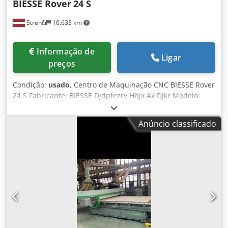
BIESSE Rover
24 S
Strenči
10.633 km
Informação de
Ligar
preços
Condição:
usado
, Centro de Maquinação CNC BIESSE Rover
24 S Fabricante: BIESSE Djdpfezrv Hbjx Ak Djkr Modelo:
Rover 24 S Ano: 2001 Número de série: 16171 Alimentação:
230 V Potência: 20 kW Corrente nominal: 59 A Frequência:
Anúncio classificado
50 Hz Pressão do ar: 6,5–7,5 bar Vazão de ar necessária: 30
m/s Peso: 3.450 kg A máquina necessita de manutenção.