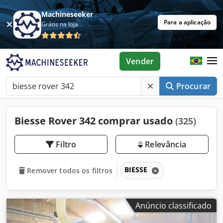
Machineseeker
Para a aplicação
Grátis na loja
Vender
Procurar
Biesse Rover 342 comprar usado
(325)
Filtro
Relevância
BIESSE
Remover todos os filtros
Anúncio classificado