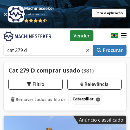
Machineseeker
Para a aplicação
Grátis na loja
Vender
Procurar
Cat 279 D comprar usado
(381)
Filtro
Relevância
Caterpillar
Remover todos os filtros
Anúncio classificado