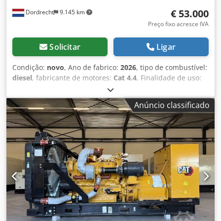
€ 53.000
Dordrecht
9.145 km
Preço fixo acresce IVA
Solicitar
Ligar
Condição:
novo
, Ano de fabrico:
2026
, tipo de combustível:
diesel
, fabricante de motores:
Cat 4.4
, Finalidade de uso:
Construção Civil Peso vazio: 2.527 kg Potência do gerador:
115 kVA Dimensões do compartimento de carga: 297 x 115
Anúncio classificado
x 207 cm Certificação CE: sim Nível de emissões: Stage V /
Tier IV final Volume do tanque de água: 518 l País de
produção: CN Entre em contato com a equipe DPX para
mais informações. = Outras opções e acessórios = - Bateria
- Painel de controle - Teto em aço - Caminhão-pipa
Dcsdpfezc Dv Hox Acksk