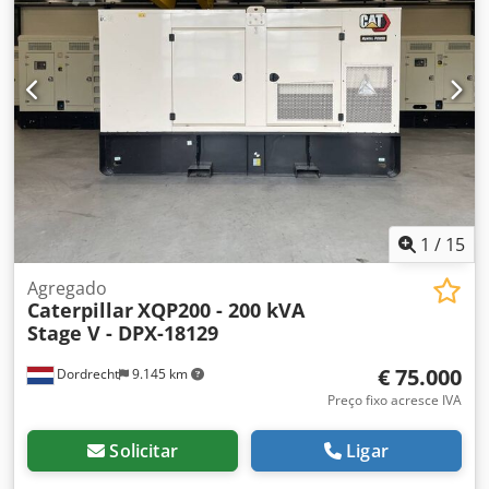
contacte a equipa DPX. = Opções e acessórios adicionais =
- Bateria - Painel de controlo - Teto de aço - Cisterna
1
/
15
Agregado
Caterpillar
XQP200 - 200 kVA
Stage V - DPX-18129
€ 75.000
Dordrecht
9.145 km
Preço fixo acresce IVA
Solicitar
Ligar