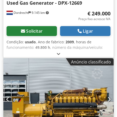
Used Gas Generator - DPX-12669
€ 249.000
Dordrecht
9.145 km
Preço fixo acresce IVA
Solicitar
Ligar
Condição:
usado
, Ano de fabrico:
2009
, horas de
funcionamento:
49.800 h
, número da máquina/veículo:
GZN00767
, tipo de combustível:
gás
, fabricante de
motores:
Caterpillar G3520C
, Finalidade de utilização:
Anúncio classificado
construção civil Peso em vazio: 17.500 kg Potência do
gerador: 2.150 kVA Dimensões da área de carga: 7 x 2 x 27
cm Contacte a equipa DPX para obter mais informações.
Dcedpezpdn Ujfx Ackok = Outras opções e acessórios = -
Painel de controlo