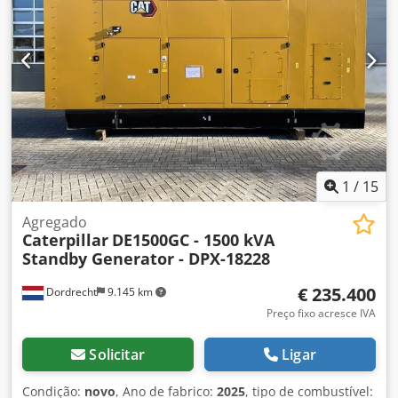
mais informações. = Outras opções e acessórios = - Bateria
Dedpfx Aszc Dvysckeck - Painel de controle - Teto de aço -
Caminhão-tanque
1
/
15
Agregado
Caterpillar
DE1500GC - 1500 kVA
Standby Generator - DPX-18228
€ 235.400
Dordrecht
9.145 km
Preço fixo acresce IVA
Solicitar
Ligar
Condição:
novo
, Ano de fabrico:
2025
, tipo de combustível: