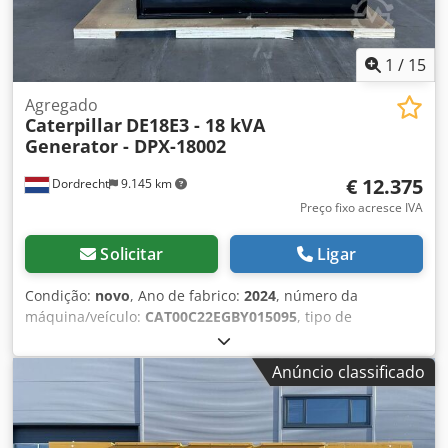
1
/
15
Agregado
Caterpillar
DE18E3 - 18 kVA
Generator - DPX-18002
€ 12.375
Dordrecht
9.145 km
Preço fixo acresce IVA
Solicitar
Ligar
Condição:
novo
, Ano de fabrico:
2024
, número da
máquina/veículo:
CAT00C22EGBY015095
, tipo de
combustível:
diesel
, fabricante de motores:
Caterpillar
C2.2
, Finalidade de uso: Construção civil Peso próprio: 706
Anúncio classificado
kg Potência do gerador: 18 kVA Dimensões do
compartimento de carga: 171 x 88 x 127 cm Certificação CE:
sim Capacidade do reservatório de água: 55 l País de
produção: CN Entre em contato com a equipe DPX para