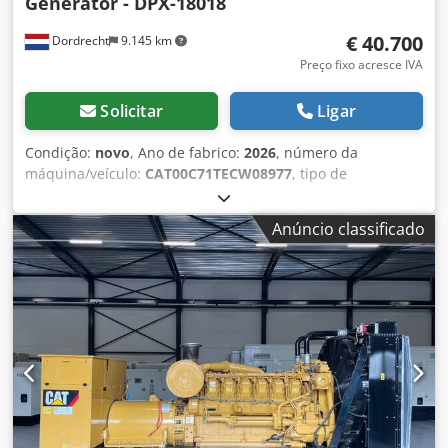
Generator - DPX-18018
€ 40.700
Dordrecht
9.145 km
Preço fixo acresce IVA
Solicitar
Ligar
Condição:
novo
, Ano de fabrico:
2026
, número da
máquina/veículo:
CAT00C71TECW08977
, tipo de
combustível:
diesel
, fabricante de motores:
Caterpillar
C7.1
, Finalidade: Construção Peso em vazio: 2.238 kg
Anúncio classificado
Potência do gerador: 220 kVA Dimensões do
compartimento de carga: 352 x 133 x 181 cm Marcação CE:
sim Volume do tanque de água: 418 l País de produção:
Reino Unido Contacte a equipa DPX para obter mais
informações. = Outras opções e acessórios = Dsdpfsw Thn
Uox Ackeck - Bateria - Painel de controlo - Teto em aço -
Camião cisterna