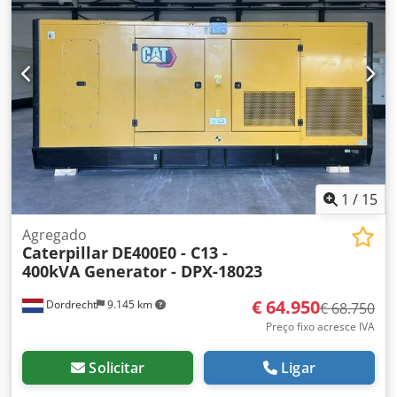
com a equipe DPX para mais informações. = Outras opções
e acessórios = Dedpfx Aey S N N Eocksck - Bateria - Painel
de controle - Teto de aço - Caminhão cisterna
1
/
15
Agregado
Caterpillar
DE400E0 - C13 -
400kVA Generator - DPX-18023
€ 64.950
Dordrecht
9.145 km
€ 68.750
Preço fixo acresce IVA
Solicitar
Ligar