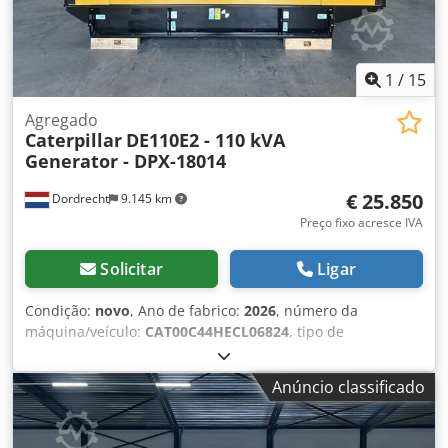
1
/
15
Agregado
Caterpillar
DE110E2 - 110 kVA
Generator - DPX-18014
€ 25.850
Dordrecht
9.145 km
Preço fixo acresce IVA
Solicitar
Ligar
Condição:
novo
, Ano de fabrico:
2026
, número da
máquina/veículo:
CAT00C44HECL06824
, tipo de
combustível:
diesel
, fabricante de motores:
Caterpillar
C4.4
, Finalidade de uso: Construção civil Peso vazio: 1.547
Anúncio classificado
kg Potência do gerador: 110 kVA Dimensões do
compartimento de carga: 277 x 113 x 153 cm Certificação
CE: sim Volume do tanque de água: 250 l Entre em contato