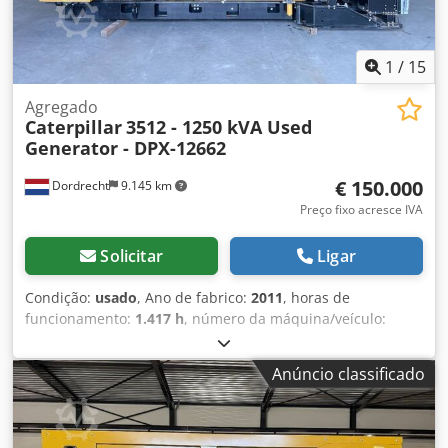
1
/
15
Agregado
Caterpillar
3512 - 1250 kVA Used
Generator - DPX-12662
€ 150.000
Dordrecht
9.145 km
Preço fixo acresce IVA
Solicitar
Ligar
Condição:
usado
, Ano de fabrico:
2011
, horas de
funcionamento:
1.417 h
, número da máquina/veículo:
G2L00070
, tipo de combustível:
diesel
, fabricante de
motores:
Caterpillar 3512
, Finalidade de utilização:
Anúncio classificado
construção civil Dcedpfx Acozn Erlsksk Peso em vazio:
14.000 kg Potência do gerador: 1.250 kVA Dimensões da
área de carga: 565 x 220 x 230 cm País de fabricação: EUA
Contacte a equipa DPX para obter mais informações. =