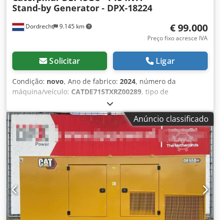
Stand-by Generator - DPX-18224
€ 99.000
Dordrecht
9.145 km
Preço fixo acresce IVA
Solicitar
Ligar
Condição:
novo
, Ano de fabrico:
2024
, número da
máquina/veículo:
CATDE715TXRZ00289
, tipo de
combustível:
diesel
, fabricante de motores:
Caterpillar
C15
, Finalidade de uso: Construção civil Peso em vazio:
Anúncio classificado
4.832 kg Potência do gerador: 715 kVA Dimensões do
compartimento de carga: 499 x 187 x 229 cm Certificação
CE: sim Volume do tanque de água: 910 l País de
fabricação: CN Entre em contato com a equipe DPX para
mais informações. = Outras opções e acessórios = - Bateria
- Painel de controle Dcjdpfxoxvk H Re Acksk - Teto de aço -
Caminhão-tanque