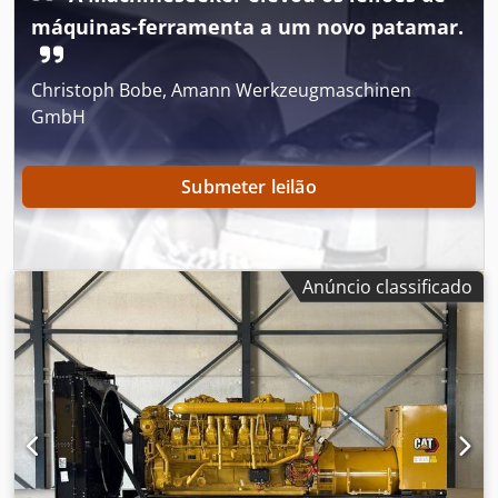
informações. = Outras opções e acessórios = - Painel de
máquinas-ferramenta a um novo patamar.
controlo
Christoph Bobe, Amann Werkzeugmaschinen
GmbH
Submeter leilão
Anúncio classificado