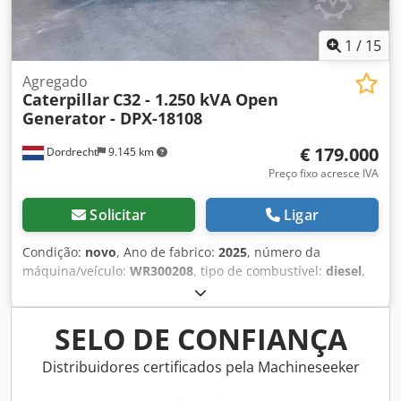
1
/
15
Agregado
Caterpillar
C32 - 1.250 kVA Open
Generator - DPX-18108
€ 179.000
Dordrecht
9.145 km
Preço fixo acresce IVA
Solicitar
Ligar
Condição:
novo
, Ano de fabrico:
2025
, número da
máquina/veículo:
WR300208
, tipo de combustível:
diesel
,
potência:
1.000 kW (1.359,62 cv)
, fabricante de motores:
Caterpillar C32
, Finalidade: Construção civil Peso vazio:
6.985 kg Potência do gerador: 1.250 kVA Dimensões do
SELO DE CONFIANÇA
compartimento de carga: 464 x 168 x 216 cm Marcação CE:
sim País de fabricação: EUA Entre em contato com a
Distribuidores certificados pela Machineseeker
equipe DPX para mais informações. = Outras opções e