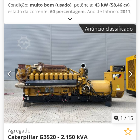
Condição:
muito bom (usado)
, potência:
43 kW (58,46 cv)
,
estado da corrente:
60 percentagem
, Ano de fabrico:
2011
,
horas de funcionamento:
8.204 h
, Equipamento:
ar
condicionado, esteiras de borracha
, CATERPILLAR 308D
Anúncio classificado
Ano de fabricação: 2011 Horas de operação: 8.204 horas
Cabine fechada Ar condicionado Rádio Dcsdpfx Aezrt
Amsckek Braço mono Comprimento do braço: 2,20 m
Circuito hidráulico para martelo, garra e tesoura Engate
rápido OQ45 1 concha – 750 mm de largura Sistema de
esteiras com aproximadamente 60% de vida útil restante
Placas de base com 450 mm de largura Suporte para
lâmina Motor Mitsubishi com 43 kW Certificação CE Peso
de operação: 8,5 toneladas.
1
/
15
Agregado
Caterpillar
G3520 - 2.150 kVA