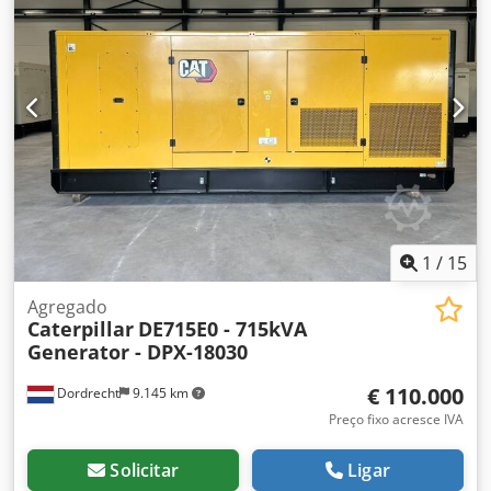
com a equipe DPX para mais informações. Dsdpfx Acoy R I
D Sskock = Outras opções e acessórios = - Painel de
controle
1
/
15
Agregado
Caterpillar
DE715E0 - 715kVA
Generator - DPX-18030
€ 110.000
Dordrecht
9.145 km
Preço fixo acresce IVA
Solicitar
Ligar