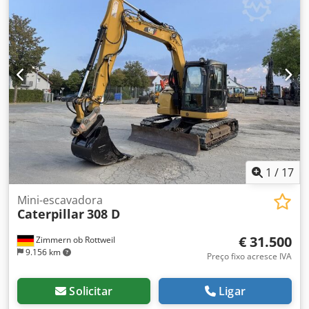
1
/
17
Mini-escavadora
Caterpillar
308 D
€ 31.500
Zimmern ob Rottweil
9.156 km
Preço fixo acresce IVA
Solicitar
Ligar