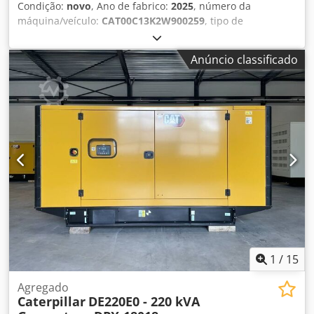
Condição:
novo
, Ano de fabrico:
2025
, número da
máquina/veículo:
CAT00C13K2W900259
, tipo de
combustível:
diesel
, fabricante de motores:
Caterpillar
C13
, Finalidade de uso: Construção civil Peso vazio: 4.667
Anúncio classificado
kg Potência do gerador: 400 kVA Dimensões do
compartimento de carga: 493 x 162 x 222 cm Certificação
CE: sim Volume do tanque de água: 800 l País de
fabricação: CN Entre em contato com a equipe DPX para
mais informações. Dcsdpfxey T Uwdj Ackjk = Outras opções
e acessórios = - Bateria - Painel de controle - Teto de aço -
Caminhão-pipa
1
/
15
Agregado
Caterpillar
DE220E0 - 220 kVA