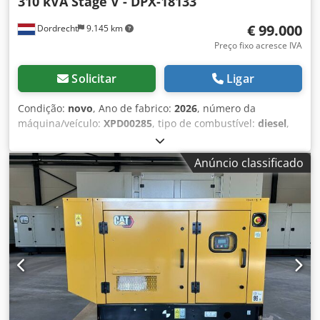
310 kVA Stage V - DPX-18133
€ 99.000
Dordrecht
9.145 km
Preço fixo acresce IVA
Solicitar
Ligar
Condição:
novo
, Ano de fabrico:
2026
, número da
máquina/veículo:
XPD00285
, tipo de combustível:
diesel
,
fabricante de motores:
Cat C9.3B
, Finalidade de uso:
Construção Peso vazio: 4.784 kg Potência do gerador: 310
Anúncio classificado
kVA Dimensões do compartimento de carga: 409 x 151 x
228 cm Marca CE: sim Nível de emissões: Stage V / Tier IV
final Volume do tanque de água: 667 l País de fabricação:
CN Entre em contato com a equipe DPX para mais
informações. = Outras opções e acessórios = - Bateria -
Painel de controle - Teto de aço - Caminhão-pipa Dcedozc
Dwqepfx Acksk