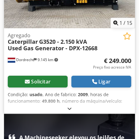
1
/
15
Agregado
Caterpillar
G3520 - 2.150 kVA
Used Gas Generator - DPX-12668
€ 249.000
Dordrecht
9.145 km
Preço fixo acresce IVA
Solicitar
Ligar
Condição:
usado
, Ano de fabrico:
2009
, horas de
funcionamento:
49.800 h
, número da máquina/veículo:
CAT0000LGZN00768
, tipo de combustível:
gás
, fabricante
de motores:
Caterpillar G3520C
, Finalidade de utilização:
construção civil Djdpfx Acjzpdn Ijkjck Peso em vazio: 17.500
kg Potência do gerador: 2.150 kVA Dimensões da área de
carga: 7 x 2 x 27 cm Contacte a equipa DPX para obter mais
A Machineseeker elevou os leilões de