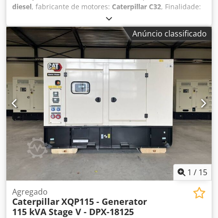
diesel
, fabricante de motores:
Caterpillar C32
, Finalidade:
Construção civil Peso vazio: 11.481 kg Potência do gerador:
1.500 kVA Dcsdex Dqnkopfx Ackok Dimensões do
Anúncio classificado
compartimento de carga: 667 x 245 x 279 cm Certificação
CE: sim Volume do tanque de água: 1000 l Entre em
contato com a equipe DPX para mais informações. =
Outras opções e acessórios = - Bateria - Quadro de
comando - Teto de aço - Camião cisterna
1
/
15
Agregado
Caterpillar
XQP115 - Generator
115 kVA Stage V - DPX-18125