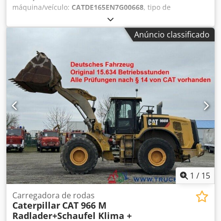
máquina/veículo:
CATDE165EN7G00668
, tipo de
combustível:
diesel
, fabricante de motores:
Caterpillar
C7.1
, Uso pretendido: construção civil Peso vazio: 1.926 kg
Anúncio classificado
Potência do gerador: 165 kVA Dimensões do
compartimento de carga: 334 x 117 x 175 cm Certificação
CE: sim Volume do tanque de água: 325 l Dodpfxjwrwk Ds
Ackjck Entre em contato com a equipe DPX para mais
informações. = Mais opções e acessórios = - Bateria -
Painel de controle - Teto de aço - Tanque
1
/
15
Carregadora de rodas
Caterpillar
CAT 966 M
Radlader+Schaufel Klima +