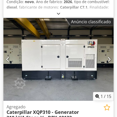
Condição:
novo
, Ano de fabrico:
2026
, tipo de combustível:
diesel
, fabricante de motores:
Caterpillar C7.1
, Finalidade:
Construção Peso vazio: 4.487 kg Potência do gerador: 200
kVA Dimensões do compartimento de carga: 409 x 142 x
Anúncio classificado
235 cm Marca CE: sim Dcsdpfezc Dwdjx Acksk Nível de
emissões: Stage V / Tier IV final Volume do tanque de água:
822 l País de produção: CN Contacte a equipa DPX para
mais informações. = Mais opções e acessórios = - Bateria -
Painel de controlo - Tanque
1
/
15
Agregado
Caterpillar
XQP310 - Generator