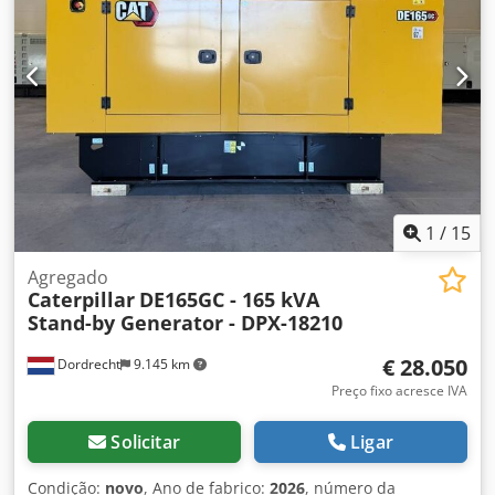
Outras opções e acessórios = - Painel de controlo
1
/
15
Agregado
Caterpillar
DE165GC - 165 kVA
Stand-by Generator - DPX-18210
€ 28.050
Dordrecht
9.145 km
Preço fixo acresce IVA
Solicitar
Ligar
Condição:
novo
, Ano de fabrico:
2026
, número da