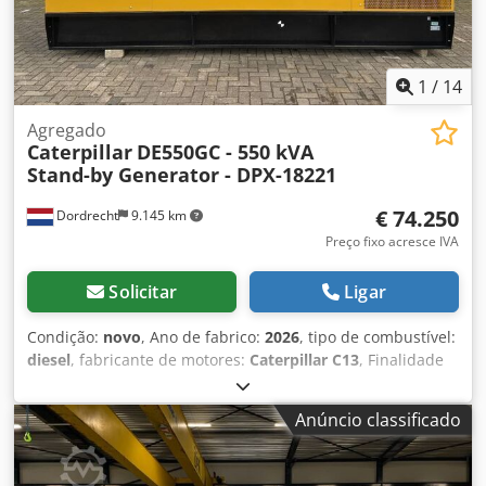
1
/
14
Agregado
Caterpillar
DE550GC - 550 kVA
Stand-by Generator - DPX-18221
€ 74.250
Dordrecht
9.145 km
Preço fixo acresce IVA
Solicitar
Ligar
Condição:
novo
, Ano de fabrico:
2026
, tipo de combustível:
diesel
, fabricante de motores:
Caterpillar C13
, Finalidade
de utilização: construção civil Dedpfsxvk Hwex Ackock Peso
em vazio: 3.886 kg Potência do gerador: 550 kVA
Anúncio classificado
Dimensões da área de carga: 477 x 163 x 236 cm Marcação
CE: sim Condições de entrega: EXW Volume do tanque de
água: 721 l País de produção: CN Para mais informações,