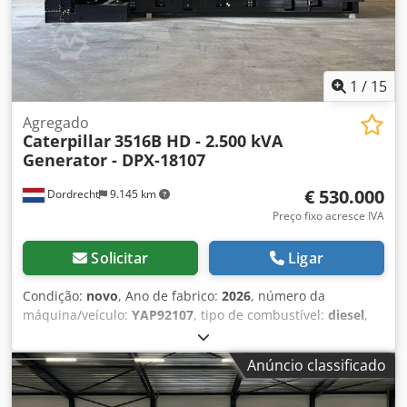
1
/
15
Agregado
Caterpillar
3516B HD - 2.500 kVA
Generator - DPX-18107
€ 530.000
Dordrecht
9.145 km
Preço fixo acresce IVA
Solicitar
Ligar
Condição:
novo
, Ano de fabrico:
2026
, número da
máquina/veículo:
YAP92107
, tipo de combustível:
diesel
,
fabricante de motores:
Caterpillar 3516B HD
, Finalidade de
uso: Construção civil Peso vazio: 18.290 kg Potência do
Anúncio classificado
gerador: 2.500 kVA Dimensões do compartimento de carga:
638 x 229 x 237 cm Marcação CE: sim Entre em contato