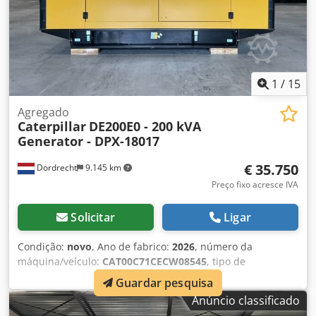
1
/
15
Agregado
Caterpillar
DE200E0 - 200 kVA
Generator - DPX-18017
€ 35.750
Dordrecht
9.145 km
Preço fixo acresce IVA
Solicitar
Ligar
Condição:
novo
, Ano de fabrico:
2026
, número da
máquina/veículo:
CAT00C71CECW08545
, tipo de
combustível:
diesel
, fabricante de motores:
Caterpillar
Guardar pesquisa
C7.1
, Finalidade: Construção civil Peso vazio: 2.203 kg
Anúncio classificado
Potência do gerador: 200 kVA Dimensões do