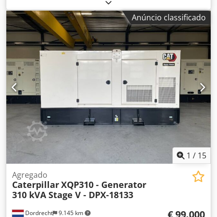
Construção Dedjzc Dwdepfx Anwjck Peso vazio: 4.487 kg
Potência do gerador: 200 kVA Dimensões do
Anúncio classificado
compartimento de carga: 409 x 142 x 235 cm Marca CE: sim
Nível de emissões: Stage V / Tier IV final Volume do tanque
de água: 822 l País de produção: CN Contacte a equipa DPX
para mais informações. = Mais opções e acessórios = -
Bateria - Painel de controlo - Tanque
1
/
15
Agregado
Caterpillar
XQP310 - Generator
310 kVA Stage V - DPX-18133
€ 99.000
Dordrecht
9.145 km