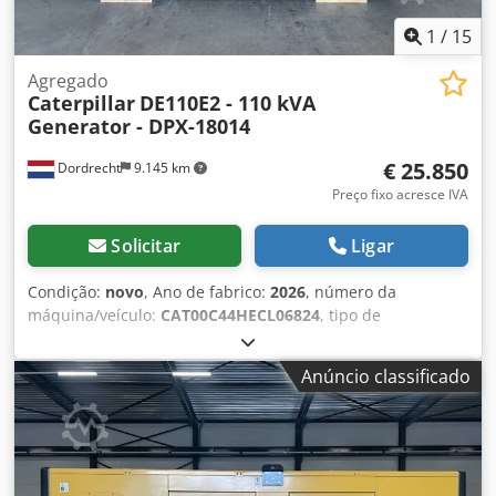
1
/
15
Agregado
Caterpillar
DE110E2 - 110 kVA
Generator - DPX-18014
€ 25.850
Dordrecht
9.145 km
Preço fixo acresce IVA
Solicitar
Ligar
Condição:
novo
, Ano de fabrico:
2026
, número da
máquina/veículo:
CAT00C44HECL06824
, tipo de
combustível:
diesel
, fabricante de motores:
Caterpillar
C4.4
, Finalidade de uso: Construção civil Peso vazio: 1.547
Anúncio classificado
kg Potência do gerador: 110 kVA Dimensões do
compartimento de carga: 277 x 113 x 153 cm Certificação
CE: sim Volume do tanque de água: 250 l Entre em contato
com a equipe DPX para mais informações. Dcodpfx Anoy S
N N Eowek = Outras opções e acessórios = - Bateria - Painel