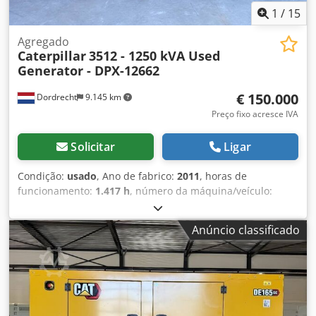
1
/
15
Agregado
Caterpillar
3512 - 1250 kVA Used
Generator - DPX-12662
€ 150.000
Dordrecht
9.145 km
Preço fixo acresce IVA
Solicitar
Ligar
Condição:
usado
, Ano de fabrico:
2011
, horas de
funcionamento:
1.417 h
, número da máquina/veículo:
G2L00070
, tipo de combustível:
diesel
, fabricante de
motores:
Caterpillar 3512
, Finalidade de utilização:
Anúncio classificado
construção civil Peso em vazio: 14.000 kg Potência do
gerador: 1.250 kVA Dimensões da área de carga: 565 x 220
x 230 cm País de fabricação: EUA Contacte a equipa DPX
para obter mais informações. = Outras opções e acessórios
= Dsdpfx Aezn Erlenwjck - Painel de controlo