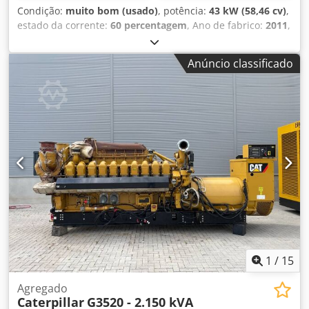
Condição:
muito bom (usado)
, potência:
43 kW (58,46 cv)
,
estado da corrente:
60 percentagem
, Ano de fabrico:
2011
,
horas de funcionamento:
8.204 h
, Equipamento:
ar
condicionado, esteiras de borracha
, CATERPILLAR 308D
Anúncio classificado
Ano de fabricação: 2011 Horas de operação: 8.204 horas
Cabine fechada Ar condicionado Rádio Dedpezrt Amefx
Anwjck Braço mono Comprimento do braço: 2,20 m
Circuito hidráulico para martelo, garra e tesoura Engate
rápido OQ45 1 concha – 750 mm de largura Sistema de
esteiras com aproximadamente 60% de vida útil restante
Placas de base com 450 mm de largura Suporte para
lâmina Motor Mitsubishi com 43 kW Certificação CE Peso
de operação: 8,5 toneladas.
1
/
15
Agregado
Caterpillar
G3520 - 2.150 kVA