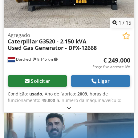
1
/
15
Agregado
Caterpillar
G3520 - 2.150 kVA
Used Gas Generator - DPX-12668
€ 249.000
Dordrecht
9.145 km
Preço fixo acresce IVA
Solicitar
Ligar
Condição:
usado
, Ano de fabrico:
2009
, horas de
funcionamento:
49.800 h
, número da máquina/veículo:
CAT0000LGZN00768
, tipo de combustível:
gás
, fabricante
de motores:
Caterpillar G3520C
, Finalidade de utilização:
construção civil Peso em vazio: 17.500 kg Dcjdpfozpdn Ijx
Anwjk Potência do gerador: 2.150 kVA Dimensões da área
de carga: 7 x 2 x 27 cm Contacte a equipa DPX para obter