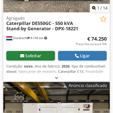
1
/
14
Agregado
Caterpillar
DE550GC - 550 kVA
Stand-by Generator - DPX-18221
€ 74.250
Dordrecht
9.145 km
Preço fixo acresce IVA
Solicitar
Ligar
Condição:
novo
, Ano de fabrico:
2026
, tipo de combustível:
diesel
, fabricante de motores:
Caterpillar C13
, Finalidade
de utilização: construção civil Peso em vazio: 3.886 kg
Potência do gerador: 550 kVA Dimensões da área de carga:
Anúncio classificado
477 x 163 x 236 cm Marcação CE: sim Condições de
entrega: EXW Volume do tanque de água: 721 l País de
produção: CN Para mais informações, contacte a equipa
DPX. Dcjdpfx Ajxvk Hwonwjk = Opções e acessórios
adicionais = - Bateria - Painel de controlo - Teto de aço -