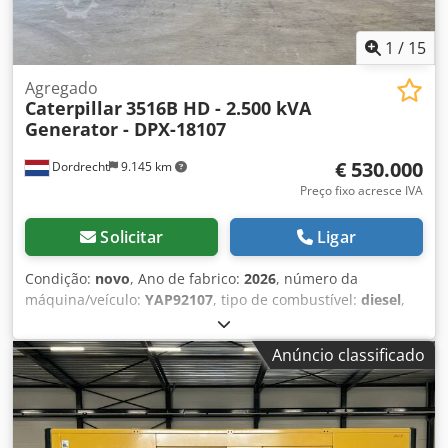
1
/
15
Agregado
Caterpillar
3516B HD - 2.500 kVA
Generator - DPX-18107
€ 530.000
Dordrecht
9.145 km
Preço fixo acresce IVA
Solicitar
Ligar
Condição:
novo
, Ano de fabrico:
2026
, número da
máquina/veículo:
YAP92107
, tipo de combustível:
diesel
,
fabricante de motores:
Caterpillar 3516B HD
, Finalidade de
uso: Construção civil Peso vazio: 18.290 kg Potência do
Anúncio classificado
gerador: 2.500 kVA Dimensões do compartimento de carga:
638 x 229 x 237 cm Marcação CE: sim Entre em contato
com a equipe DPX para mais informações. Dcjdpfx Aoy R I
D Senwok = Outras opções e acessórios = - Painel de
controle