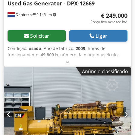
Used Gas Generator - DPX-12669
€ 249.000
Dordrecht
9.145 km
Preço fixo acresce IVA
Solicitar
Ligar
Condição:
usado
, Ano de fabrico:
2009
, horas de
funcionamento:
49.800 h
, número da máquina/veículo:
GZN00767
, tipo de combustível:
gás
, fabricante de
motores:
Caterpillar G3520C
, Finalidade de utilização:
Anúncio classificado
construção civil Peso em vazio: 17.500 kg Potência do
gerador: 2.150 kVA Dcsdjzpdn Ujpfx Anwok Dimensões da
área de carga: 7 x 2 x 27 cm Contacte a equipa DPX para
obter mais informações. = Outras opções e acessórios = -
Painel de controlo