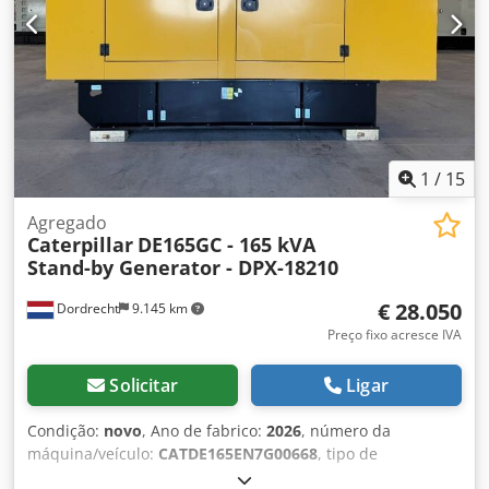
1
/
15
Agregado
Caterpillar
DE165GC - 165 kVA
Stand-by Generator - DPX-18210
€ 28.050
Dordrecht
9.145 km
Preço fixo acresce IVA
Solicitar
Ligar
Condição:
novo
, Ano de fabrico:
2026
, número da
máquina/veículo:
CATDE165EN7G00668
, tipo de
combustível:
diesel
, fabricante de motores:
Caterpillar