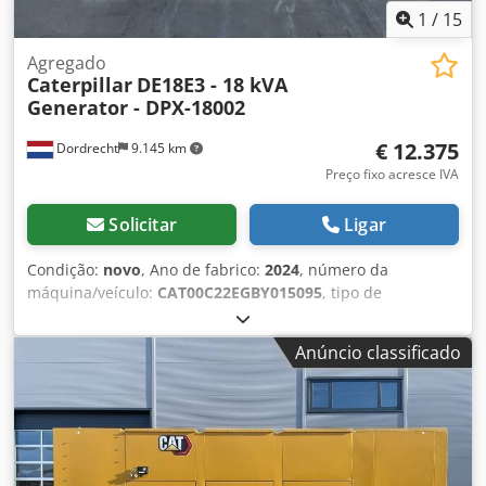
1
/
15
Agregado
Caterpillar
DE18E3 - 18 kVA
Generator - DPX-18002
€ 12.375
Dordrecht
9.145 km
Preço fixo acresce IVA
Solicitar
Ligar
Condição:
novo
, Ano de fabrico:
2024
, número da
máquina/veículo:
CAT00C22EGBY015095
, tipo de
combustível:
diesel
, fabricante de motores:
Caterpillar
C2.2
, Finalidade de uso: Construção civil Peso próprio: 706
Anúncio classificado
kg Potência do gerador: 18 kVA Dimensões do
compartimento de carga: 171 x 88 x 127 cm Certificação CE:
sim Capacidade do reservatório de água: 55 l País de
produção: CN Entre em contato com a equipe DPX para
mais informações. = Outras opções e acessórios = - Bateria
Dcodozc Dvyopfx Anwek - Painel de controle - Teto de aço -