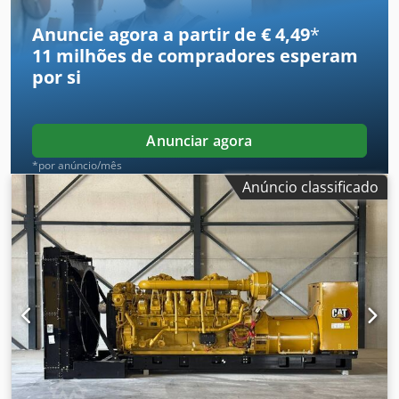
mais informações. = Outras opções e acessórios = - Painel
de controlo
Anuncie agora a partir de € 4,49
*
11 milhões de compradores
esperam
por si
Anunciar agora
*por anúncio/mês
Anúncio classificado