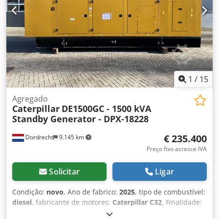
Caminhão-tanque
1
/
15
Agregado
Caterpillar
DE1500GC - 1500 kVA
Standby Generator - DPX-18228
€ 235.400
Dordrecht
9.145 km
Preço fixo acresce IVA
Solicitar
Ligar
Condição:
novo
, Ano de fabrico:
2025
, tipo de combustível:
diesel
, fabricante de motores:
Caterpillar C32
, Finalidade:
Construção civil Peso vazio: 11.481 kg Dcodpfxox Dqnks