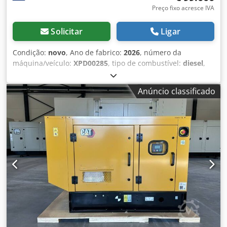
Preço fixo acresce IVA
Solicitar
Ligar
Condição:
novo
, Ano de fabrico:
2026
, número da
máquina/veículo:
XPD00285
, tipo de combustível:
diesel
,
fabricante de motores:
Cat C9.3B
, Finalidade de uso:
Construção Peso vazio: 4.784 kg Potência do gerador: 310
Anúncio classificado
kVA Dcedozc Dwqspfx Anwek Dimensões do
compartimento de carga: 409 x 151 x 228 cm Marca CE: sim
Nível de emissões: Stage V / Tier IV final Volume do tanque
de água: 667 l País de fabricação: CN Entre em contato
com a equipe DPX para mais informações. = Outras opções
e acessórios = - Bateria - Painel de controle - Teto de aço -
Caminhão-pipa