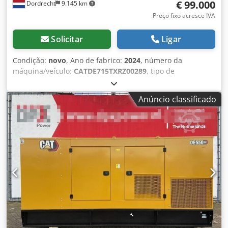
€ 99.000
Dordrecht
9.145 km
Preço fixo acresce IVA
Solicitar
Ligar
Condição:
novo
, Ano de fabrico:
2024
, número da
máquina/veículo:
CATDE715TXRZ00289
, tipo de
combustível:
diesel
, fabricante de motores:
Caterpillar
C15
, Finalidade de uso: Construção civil Peso em vazio:
Anúncio classificado
4.832 kg Potência do gerador: 715 kVA Dimensões do
compartimento de carga: 499 x 187 x 229 cm Certificação
CE: sim Volume do tanque de água: 910 l País de
fabricação: CN Entre em contato com a equipe DPX para
mais informações. = Outras opções e acessórios =
Dedpfxoxvk H Rs Anwjck - Bateria - Painel de controle -
Teto de aço - Caminhão-tanque