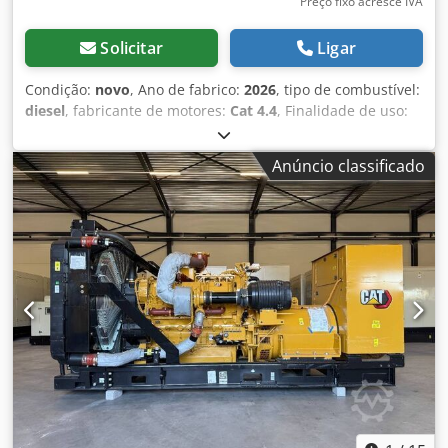
Preço fixo acresce IVA
Solicitar
Ligar
Condição:
novo
, Ano de fabrico:
2026
, tipo de combustível:
diesel
, fabricante de motores:
Cat 4.4
, Finalidade de uso:
Construção Civil Peso vazio: 2.527 kg Potência do gerador:
115 kVA Dimensões do compartimento de carga: 297 x 115
Anúncio classificado
x 207 cm Certificação CE: sim Nível de emissões: Stage V /
Tier IV final Volume do tanque de água: 518 l País de
produção: CN Entre em contato com a equipe DPX para
mais informações. Dcodpfx Anozc Dv Hewek = Outras
opções e acessórios = - Bateria - Painel de controle - Teto
em aço - Caminhão-pipa