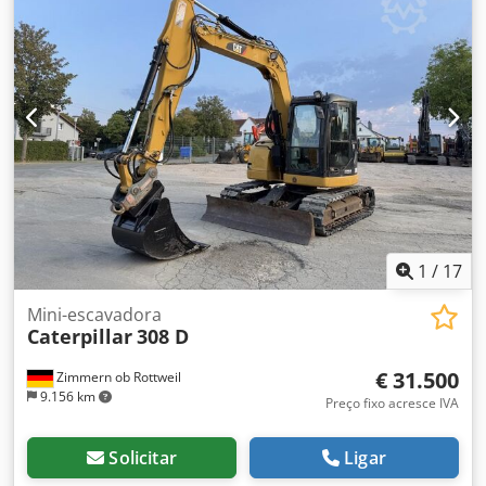
1
/
17
Mini-escavadora
Caterpillar
308 D
€ 31.500
Zimmern ob Rottweil
9.156 km
Preço fixo acresce IVA
Solicitar
Ligar