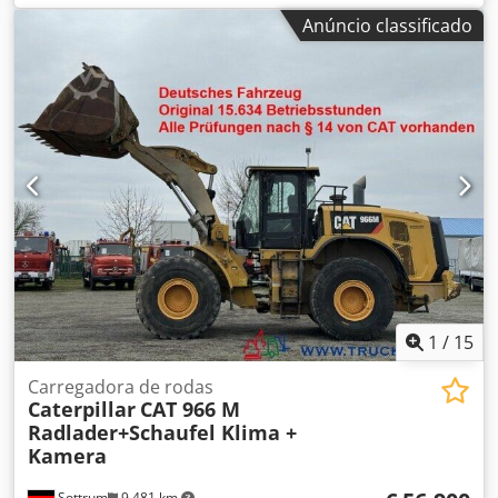
C7.1
, Uso pretendido: construção civil Peso vazio: 1.926 kg
Anúncio classificado
Potência do gerador: 165 kVA Dcsdpfjwrwk Dsx Anwjk
Dimensões do compartimento de carga: 334 x 117 x 175 cm
Certificação CE: sim Volume do tanque de água: 325 l Entre
em contato com a equipe DPX para mais informações. =
Mais opções e acessórios = - Bateria - Painel de controle -
Teto de aço - Tanque
1
/
15
Carregadora de rodas
Caterpillar
CAT 966 M
Radlader+Schaufel Klima +
Kamera
Sottrum
9.481 km