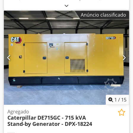
nova SP, sem nova UVV. Outros caminhões podem ser
de uso: construção civil Peso vazio: 889 kg Potência do
encontrados em nosso site: Falamos os seguintes idiomas:
gerador: 50 kVA Dimensões do compartimento de carga:
alemão, inglês, polonês e turco. Observação: Oferecemos e
Anúncio classificado
230 x 96 x 140 cm Certificação CE: sim Dodpsy R I Htofx
recomendamos fortemente a inspeção e verificação do
Anwjck Volume do tanque de água: 103 l Entre em contato
produto para evitar quaisquer equívocos quanto à
com a equipe DPX para mais informações. = Outras opções
condição e adequação do mesmo. Inspeções podem ser
e acessórios = - Bateria - Painel de controle - Teto de aço -
realizadas a qualquer momento, mediante agendamento
Tanque
prévio; são expressamente desejadas. Todas as
informações são fornecidas sem garantia. Não nos
responsabilizamos por erros ou informações incorretas
nesta oferta. O comprador deve se certificar por conta
própria do estado e dos equipamentos da
mercadoria/veículo. Alterações, vendas antecipadas e
erros reservados.
1
/
15
Agregado
Caterpillar
DE715GC - 715 kVA
Stand-by Generator - DPX-18224