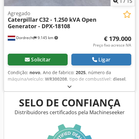
1
/
15
Agregado
Caterpillar
C32 - 1.250 kVA Open
Generator - DPX-18108
€ 179.000
Dordrecht
9.145 km
Preço fixo acresce IVA
Solicitar
Ligar
Condição:
novo
, Ano de fabrico:
2025
, número da
máquina/veículo:
WR300208
, tipo de combustível:
diesel
,
potência:
1.000 kW (1.359,62 cv)
, fabricante de motores:
Caterpillar C32
, Finalidade: Construção civil Peso vazio:
6.985 kg Potência do gerador: 1.250 kVA Dedjxq Up Espfx
SELO DE CONFIANÇA
Anwsck Dimensões do compartimento de carga: 464 x 168
x 216 cm Marcação CE: sim País de fabricação: EUA Entre
Distribuidores certificados pela Machineseeker
em contato com a equipe DPX para mais informações. =
Outras opções e acessórios = - Painel de controle