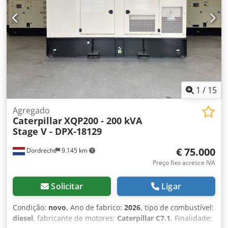
Cisterna
1
/
15
Agregado
Caterpillar
XQP200 - 200 kVA
Stage V - DPX-18129
€ 75.000
Dordrecht
9.145 km
Preço fixo acresce IVA
Solicitar
Ligar
Condição:
novo
, Ano de fabrico:
2026
, tipo de combustível:
diesel
, fabricante de motores:
Caterpillar C7.1
, Finalidade: