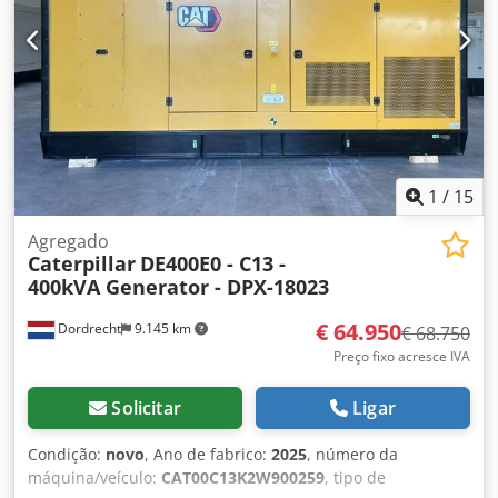
de controle - Teto de aço - Caminhão cisterna
1
/
15
Agregado
Caterpillar
DE400E0 - C13 -
400kVA Generator - DPX-18023
€ 64.950
Dordrecht
9.145 km
€ 68.750
Preço fixo acresce IVA
Solicitar
Ligar
Condição:
novo
, Ano de fabrico:
2025
, número da
máquina/veículo:
CAT00C13K2W900259
, tipo de