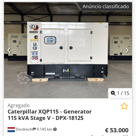
Anwok Potência do gerador: 1.500 kVA Dimensões do
Anúncio classificado
compartimento de carga: 667 x 245 x 279 cm Certificação
CE: sim Volume do tanque de água: 1000 l Entre em
contato com a equipe DPX para mais informações. =
Outras opções e acessórios = - Bateria - Quadro de
comando - Teto de aço - Camião cisterna
1
/
15
Agregado
Caterpillar
XQP115 - Generator
115 kVA Stage V - DPX-18125
€ 53.000
Dordrecht
9.145 km