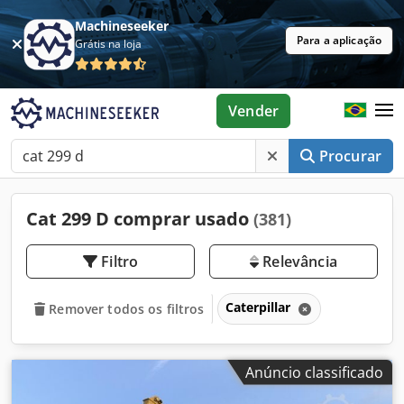
Machineseeker
Para a aplicação
Grátis na loja
Vender
Procurar
Cat 299 D comprar usado
(381)
Filtro
Relevância
Caterpillar
Remover todos os filtros
Anúncio classificado