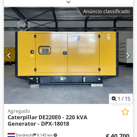
combustível:
diesel
, fabricante de motores:
Caterpillar
C13
, Finalidade de uso: Construção civil Peso vazio: 4.667
Anúncio classificado
kg Potência do gerador: 400 kVA Dimensões do
compartimento de carga: 493 x 162 x 222 cm Certificação
CE: sim Dcsdpfx Anoy T Uwdswek Volume do tanque de
água: 800 l País de fabricação: CN Entre em contato com a
equipe DPX para mais informações. = Outras opções e
acessórios = - Bateria - Painel de controle - Teto de aço -
Caminhão-pipa
1
/
15
Agregado
Caterpillar
DE220E0 - 220 kVA
Generator - DPX-18018
€ 40.700
Dordrecht
9.145 km