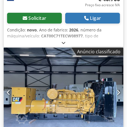
Preço fixo acresce IVA
Solicitar
Ligar
Condição:
novo
, Ano de fabrico:
2026
, número da
máquina/veículo:
CAT00C71TECW08977
, tipo de
combustível:
diesel
, fabricante de motores:
Caterpillar
C7.1
, Finalidade: Construção Peso em vazio: 2.238 kg
Anúncio classificado
Potência do gerador: 220 kVA Dimensões do
compartimento de carga: 352 x 133 x 181 cm Marcação CE:
sim Volume do tanque de água: 418 l País de produção:
Reino Unido Contacte a equipa DPX para obter mais
informações. = Outras opções e acessórios = - Bateria -
Painel de controlo Dsdpew Thn Ujfx Anweck - Teto em aço -
Camião cisterna