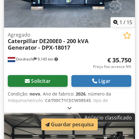
1
/
15
Agregado
Caterpillar
DE200E0 - 200 kVA
Generator - DPX-18017
€ 35.750
Dordrecht
9.145 km
Preço fixo acresce IVA
Solicitar
Ligar
Condição:
novo
, Ano de fabrico:
2026
, número da
máquina/veículo:
CAT00C71CECW08545
, tipo de
combustível:
diesel
, fabricante de motores:
Caterpillar
C7.1
, Finalidade: Construção civil Peso vazio: 2.203 kg
Anúncio classificado
Potência do gerador: 200 kVA Dimensões do
Guardar pesquisa
compartimento de carga: 352 x 133 x 181 cm Marcação CE:
sim Volume do tanque de água: 418 l País de produção: