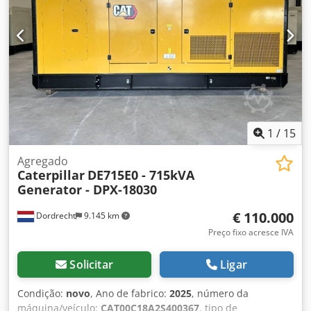
1
/
15
Agregado
Caterpillar
DE715E0 - 715kVA
Generator - DPX-18030
€ 110.000
Dordrecht
9.145 km
Preço fixo acresce IVA
Solicitar
Ligar
Condição:
novo
, Ano de fabrico:
2025
, número da
máquina/veículo:
CAT00C18A2S400367
, tipo de