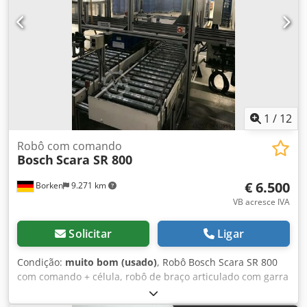
bancadas de trabalho, carros de oficina, ferramentas,
empilhadores e estantes disponíveis em grande
quantidade. Crjdohbmvpopfx Aiysf Ao todo, 24.000 m² de
área de produção estão a ser desmantelados e vendidos.
Confira também nossas outras ofertas. Após a compra, o
valor deve ser pago em até 7 dias úteis. Financiamento
através do nosso banco também é possível. komplett-
konzept.leasingo.de Mais artigos – novos e usados –
podem ser encontrados na nossa loja! Custos de envio
1
/
12
internacional mediante solicitação!
Robô com comando
Bosch
Scara SR 800
€ 6.500
Borken
9.271 km
VB acresce IVA
Solicitar
Ligar
Condição:
muito bom (usado)
, Robô Bosch Scara SR 800
com comando + célula, robô de braço articulado com garra
Cedpfoyfhn Sox Aiyorf Aqui você está adquirindo um robô
Bosch Scara SR 800 funcional com comando e célula