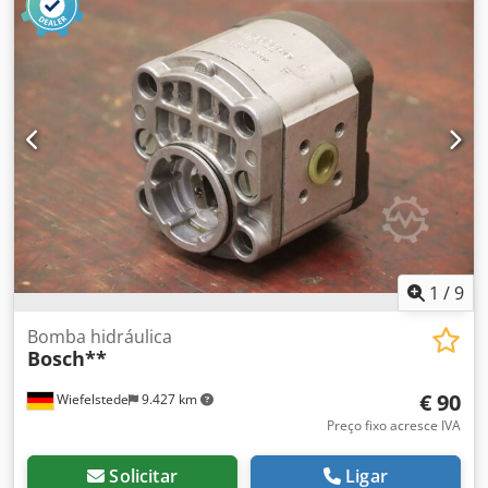
1
/
9
Bomba hidráulica
Bosch**
€ 90
Wiefelstede
9.427 km
Preço fixo acresce IVA
Solicitar
Ligar