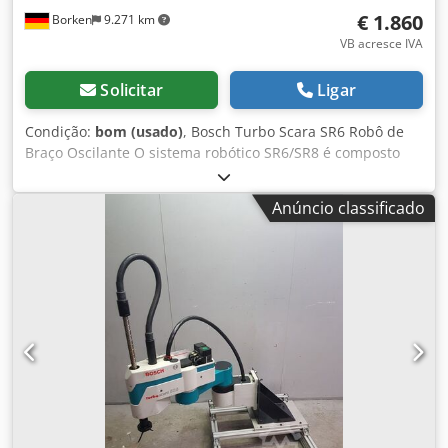
€ 1.860
Borken
9.271 km
VB acresce IVA
Solicitar
Ligar
Condição:
bom (usado)
, Bosch Turbo Scara SR6 Robô de
Braço Oscilante O sistema robótico SR6/SR8 é composto
por uma mecânica robusta com quatro eixos livremente
programáveis. Graças à sua alta velocidade e capacidade
Anúncio classificado
de carga (até 8 kg), este robô é ideal para tarefas de
montagem e rápidas operações de pick & place. Os
modelos turboscara SR6 e SR8 são robôs SCARA de quatro
eixos com as seguintes vantagens: • Tempo de ciclo
mínimo com máxima precisão • Grande área de trabalho e
diferentes cursos de elevação • Interfaces mecânicas
definidas • Controle por PC com diversas possibilidades de
comunicação • Conforme normas internacionais •
Tecnologia de acionamento sem escovas, reduzindo a
necessidade de manutenção • Instalação integrada para o
usuário, opcional: garra para conexão com Tool Connector
Csdpjiuzqtjfx Aiyjrf • Integração de tecnologia de