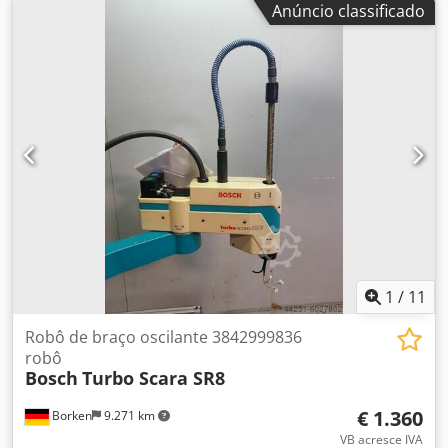
Anúncio classificado
completa. Sob consulta, também podemos enviar apenas o
robô sem a célula. Tudo funciona e foi regularmente
mantido. Financiamento através do nosso banco também é
possível. komplett-konzept.leasingo.de Mais artigos –
novos e usados – você encontra em nossa loja! Custos de
envio internacional sob consulta!
1
/
11
Robô de braço oscilante 3842999836
robô
Bosch
Turbo Scara SR8
€ 1.360
Borken
9.271 km
VB acresce IVA