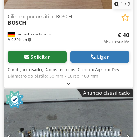
1
/
2
Cilindro pneumático BOSCH
BOSCH
€ 40
Tauberbischofsheim
9.306 km
VB acresce IVA
Solicitar
Ligar
Condição:
usado
, Dados técnicos: Credpfx Aijzrxm Deyjf -
Diâmetro do pistão: 50 mm - Curso: 100 mm
Anúncio classificado