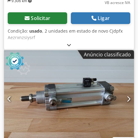
9.306 km
VB acresce IVA
Solicitar
Ligar
Condição:
usado
, 2 unidades em estado de novo Cjdpfx
Aezrxnzsiysrf
Anúncio classificado