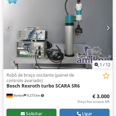
1
/
12
Robô de braço oscilante (painel de
controlo avariado)
Bosch Rexroth
turbo SCARA SR6
€ 3.000
Borken
9.273 km
Preço fixo acresce IVA
Solicitar
Ligar