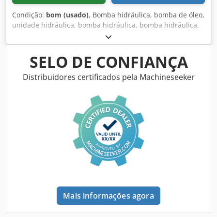
Condição:
bom (usado)
, Bomba hidráulica, bomba de óleo,
unidade hidráulica, bomba hidráulica, bomba hidráulica,
motor elétrico, motor de corrente contínua, motor de
tração, motor de acionamento Codpsvwi E Eefx Aiyjrf -
Fabricante: Bosch, bomba hidráulica - Tipo: Flange/eixo:
SELO DE CONFIANÇA
veja foto, quadrado 8 x 17 mm - Quantidade: 6 bombas
disponíveis - Preço: por unidade - Dimensões: 100/92/H84
Distribuidores certificados pela Machineseeker
mm - Peso: 2,0 kg
Mais informações agora