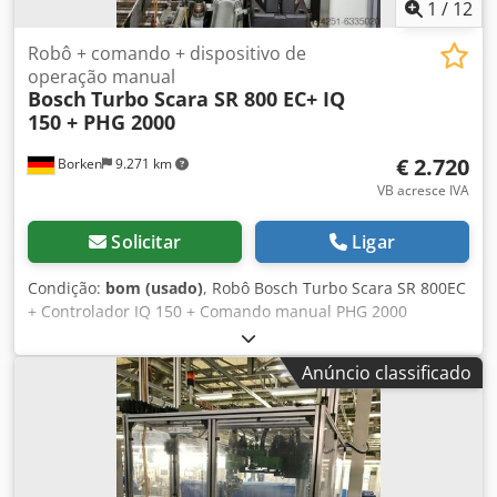
1
/
12
Robô + comando + dispositivo de
operação manual
Bosch
Turbo Scara SR 800 EC+ IQ
150 + PHG 2000
€ 2.720
Borken
9.271 km
VB acresce IVA
Solicitar
Ligar
Condição:
bom (usado)
, Robô Bosch Turbo Scara SR 800EC
+ Controlador IQ 150 + Comando manual PHG 2000
Fabricante: Bosch Nº do pedido: 3842506428 Nº de série:
764840020 Carga máxima no flange do garra: 100 N Curso
Anúncio classificado
do 3º eixo: 320 mm Pressão de trabalho: 4-8 bar Peso: 100
kg Ângulo de rotação – ver diagrama Estado do artigo:
usado Além de cerca de 50 paternosters, estão disponíveis
inúmeras outras máquinas, como prensas, robôs, fornos,
aspiradores industriais, etc. Equipamento de oficina,