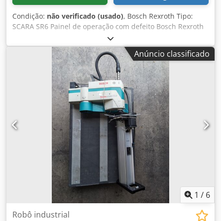
Condição:
não verificado (usado)
, Bosch Rexroth Tipo:
SCARA SR6 Painel de operação com defeito Bosch Rexroth
braço robótico articulado turbo SCARA SR6 com unidade
de controle Carga nominal: 2 kg Codezh U R Ropfx Aiyerf
Anúncio classificado
Carga máxima (bucha Ø 20 mm): 5 kg Carga máxima
(bucha Ø 25 mm): 8 kg Momento de inércia máximo
nominal (eixo 4): 500 kgcm² Momento de inércia máximo
(eixo 4): 1000 kgcm² Força horizontal, contínua/máxima:
60/150 N Força vertical, contínua/máxima: 200/300 N
Torque (eixo 4), nominal/máx.: 5/10 Nm Condição: usado
Conteúdo da entrega: (ver imagem) (Sujeito a alterações e
possíveis erros nos dados técnicos!) Para mais
informações, estamos à disposição por telefone.
1
/
6
Robô industrial