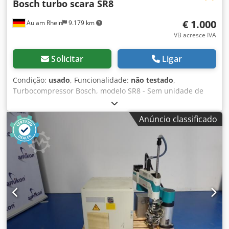
Bosch
turbo scara SR8
€ 1.000
Au am Rhein
9.179 km
VB acresce IVA
Solicitar
Ligar
Condição:
usado
, Funcionalidade:
não testado
,
Turbocompressor Bosch, modelo SR8 - Sem unidade de
comando Crsdpfxozl T U Nj Aiysf - Pequena fissura na
carcaça, conforme foto - Envio possível mediante um custo
Anúncio classificado
adicional