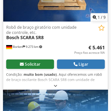
1
/
9
Robô de braço giratório com unidade
de controle, etc.
Bosch
SCARA SR8
€ 5.461
Borken
9.273 km
Preço fixo acresce IVA
Solicitar
Ligar
Condição:
muito bom (usado)
, Aqui oferecemos um robô
de braço oscilante Bosch SCARA SR8 com unidade de
controle. Robô de braço oscilante Bosch SCARA SR8
Unidade de controle Tipo: SCARA SR8 Estado: usado Itens
incluídos: (veja a imagem) (Alterações e erros nos dados
técnicos, informações reservadas!) Crodpfx Aijzdir Neyef
Outras dúvidas podem ser respondidas por telefone.
Pedidos por escrito podem ser feitos por e-mail ou fax.