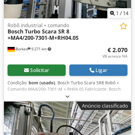
1
/
14
Robô industrial + comando
Bosch
Turbo Scara SR 8
+MA4/200-7301-M+RH04.0S
€ 2.070
Borken
9.271 km
VB acresce IVA
Solicitar
Ligar
Condição:
bom (usado)
, Bosch Turbo Scara SR8 Robô +
Comando MA4/200-7301-M + RH04.0S Fabricante: Bosch
Pressão máx. PN: 8 bar Carga máxima: 8 kg Peso do robô:
51 kg + Comando composto pelos seguintes componentes:
Anúncio classificado
Rexroth / MA4/200-7301-M / Módulo controlador de robô
Rexroth RH04.0S Ângulo de rotação / Dados técnicos: ver
imagem Como o artigo está disponível em múltiplas
unidades e os robôs podem estar equipados com
diferentes ferramentas de trabalho, as imagens são