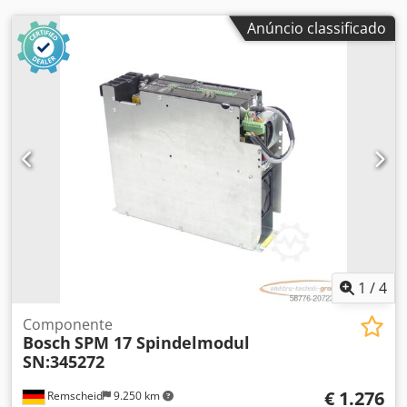
Anúncio classificado
1
/
4
Componente
Bosch
SPM 17 Spindelmodul
SN:345272
€ 1.276
Remscheid
9.250 km