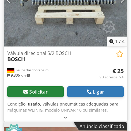
1
/
4
Válvula direcional 5/2 BOSCH
BOSCH
€ 25
Tauberbischofsheim
9.306 km
VB acresce IVA
Solicitar
Ligar
Condição:
usado
, Válvulas pneumáticas adequadas para
máquinas WEINIG, modelo UNIVAR 10 ou similares.
Ativação em série em ambos os lados ou com retorno por
mola. Cedozrxlajpfx Aiyerf Dados técnicos: - Quantidade:
Anúncio classificado
27