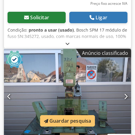
Preço fixo acresce IVA
Solicitar
Ligar
Condição:
pronto a usar (usado)
, Bosch SPM 17 módulo de
fuso SN:345272, usado, com marcas normais de uso, 100%
funcional, fornecimento conforme fotos. Csdpfex Eqy Ejx
Aiyjrf
Anúncio classificado
Guardar pesquisa