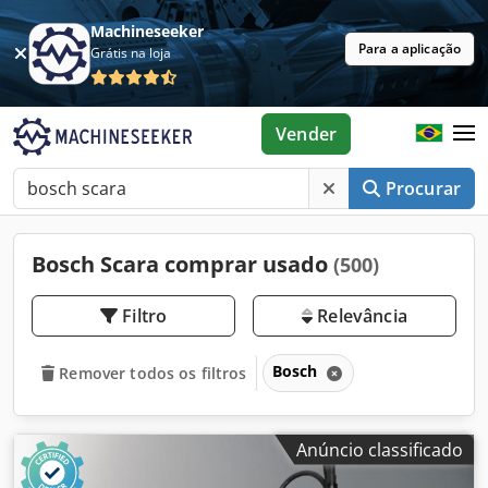
Machineseeker
Para a aplicação
Grátis na loja
Vender
Procurar
Bosch Scara comprar usado
(500)
Filtro
Relevância
Bosch
Remover todos os filtros
Anúncio classificado