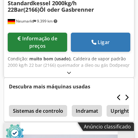
Standardkessel 2000kg/h
22Bar(2166)Öl oder Gasbrenner
Neumarkt
9.399 km
Informação de
Ligar
preços
Condição:
muito bom (usado)
, Caldeira de vapor padrão
2000 kg/h 22 bar (2166) queimador a óleo ou gás Dodpexqr
E Dofx Am Tewa
Descubra mais máquinas usadas
r
Sistemas de controlo
Indramat
Upright Tm
Anúncio classificado