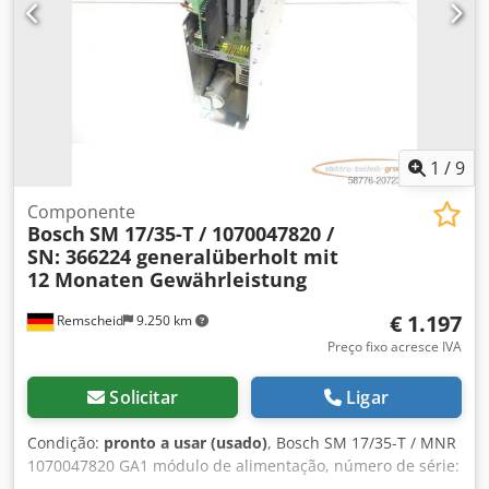
1
/
9
Componente
Bosch
SM 17/35-T / 1070047820 /
SN: 366224 generalüberholt mit
12 Monaten Gewährleistung
€ 1.197
Remscheid
9.250 km
Preço fixo acresce IVA
Solicitar
Ligar
Condição:
pronto a usar (usado)
, Bosch SM 17/35-T / MNR
1070047820 GA1 módulo de alimentação, número de série:
366224, completamente revisado e testado por