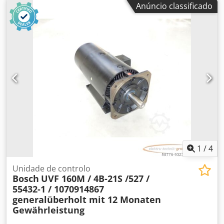
Anúncio classificado
de vendas acordados não se aplicam a este artigo. Por
favor, pergunte o preço separadamente! Dsdsi D Hcispfx
Am Towa
1
/
4
Unidade de controlo
Bosch
UVF 160M / 4B-21S /527 /
55432-1 / 1070914867
generalüberholt mit 12 Monaten
Gewährleistung