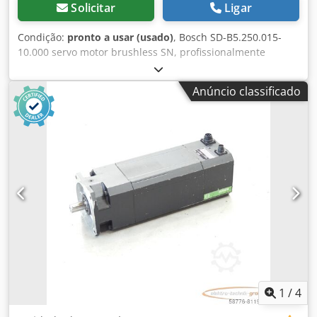
Solicitar
Ligar
Condição:
pronto a usar (usado)
, Bosch SD-B5.250.015-
10.000 servo motor brushless SN, profissionalmente
revisado e testado completamente com garantia de 12
meses, 100% funcional, escopo de entrega conforme fotos.
Anúncio classificado
Os descontos de vendas acordados não se aplicam a este
artigo. Por favor, pergunte o preço separadamente!
Dwsdpfx Amoi D Hace Toa
1
/
4