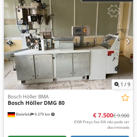
Dem Tea
1
/
9
Bosch Höller BMA
Bosch Höller
DMG 80
€ 7.500
Bielefeld
9.379 km
€ 9.900
EXW Preço fixo IVA não pode ser
discriminado