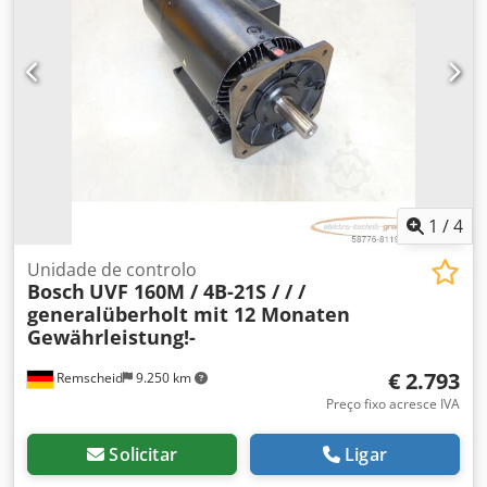
1
/
4
Unidade de controlo
Bosch
UVF 160M / 4B-21S / / /
generalüberholt mit 12 Monaten
Gewährleistung!-
€ 2.793
Remscheid
9.250 km
Preço fixo acresce IVA
Solicitar
Ligar