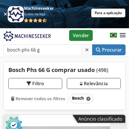
Machineseeker
Para a aplicação
Grátis na loja
Vender
Procurar
Bosch Phs 66 G comprar usado
(498)
Filtro
Relevância
Bosch
Remover todos os filtros
Anúncio classificado