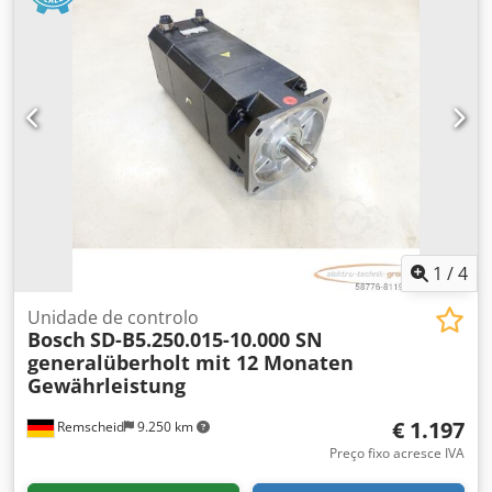
Preço: 750 €, IVA incluído. Disponível em várias unidades!
1
/
4
Unidade de controlo
Bosch
SD-B5.250.015-10.000 SN
generalüberholt mit 12 Monaten
Gewährleistung
€ 1.197
Remscheid
9.250 km
Preço fixo acresce IVA