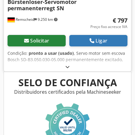
Bürstenloser-Servomotor
permanenterregt SN
€ 797
Remscheid
9.250 km
Preço fixo acresce IVA
Solicitar
Ligar
Condição:
pronto a usar (usado)
, Servo motor sem escova
Bosch SD-B3.050.030-05.000 permanentemente excitado,
SN, usado, sinais normais de uso, 100% funcional, escopo
de entrega conforme fotos Dsdpfx Aoi D E S Iem Tjwa
SELO DE CONFIANÇA
Distribuidores certificados pela Machineseeker