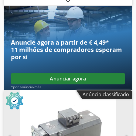
profissionais com 12 meses de garantia, 100% funcional,
escopo de entrega conforme fotos. Os descontos de venda
acordados não se aplicam para este artigo. Por favor,
solicite o preço separadamente. Dedjx Eqyrjpfx Am Tewa
Anuncie agora a partir de € 4,49
*
11 milhões de compradores
esperam
por si
Anunciar agora
*por anúncio/mês
Anúncio classificado