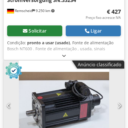
€ 427
Remscheid
9.250 km
Preço fixo acresce IVA
Solicitar
Ligar
Condição:
pronto a usar (usado)
, Fonte de alimentação
Bosch NT600 . Fonte de alimentação , usada, sinais
normais de desgaste, 100% funcional, âmbito de
fornecimento conforme fotos Dwodpfx Amei D Uayj Tea
Anúncio classificado