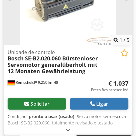
1
/
5
Unidade de controlo
Bosch
SE-B2.020.060 Bürstenloser
Servomotor generalüberholt mit
12 Monaten Gewährleistung
€ 1.037
Remscheid
9.250 km
Preço fixo acresce IVA
Solicitar
Ligar
Condição:
pronto a usar (usado)
, Servo motor sem escova
Bosch SE-B2.020.060, totalmente revisado e testado
profissionalmente com garantia de 12 meses, 100%
funcional, escopo de entrega conforme fotos. Os descontos