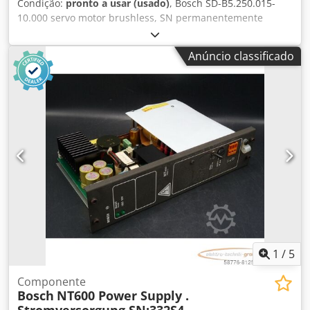
Condição:
pronto a usar (usado)
, Bosch SD-B5.250.015-
10.000 servo motor brushless, SN permanentemente
excitado, profissionalmente completamente revisado e
testado com garantia de 12 meses, 100% funcional, escopo
Anúncio classificado
de entrega conforme fotos. Os descontos de vendas
acordados não se aplicam a este artigo. Por favor,
pergunte o preço separadamente! ATENÇÃO: Por favor,
pergunte os custos de embalagem e envio separadamente!
ATENÇÃO: Consulte os custos de embalagem e transporte
separadamente! Dodpfx Aji D E U Ujm Tewa
1
/
5
Componente
Bosch
NT600 Power Supply .
Stromversorgung SN:332S4