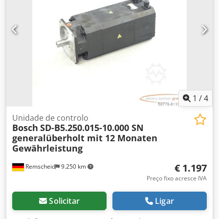
Hjm Towa
1
/
4
Unidade de controlo
Bosch
SD-B5.250.015-10.000 SN
generalüberholt mit 12 Monaten
Gewährleistung
€ 1.197
Remscheid
9.250 km
Preço fixo acresce IVA
Solicitar
Ligar