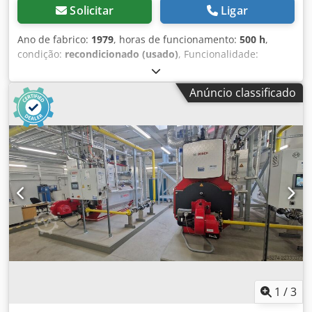
Solicitar
Ligar
Ano de fabrico:
1979
, horas de funcionamento:
500 h
,
condição:
recondicionado (usado)
, Funcionalidade:
totalmente funcional
, número da máquina/veículo:
123
,
Máquina de selagem quadrada Höller Bosch BMA estável e
Anúncio classificado
robusta, capacidade de 10-40 sacos. Reforma completa em
2022, incluindo eletrónica totalmente nova e conversão
para servo. Inclui unidade dosadora de rosca. Dwodpoizag
Tsfx Am Tsa
1
/
3