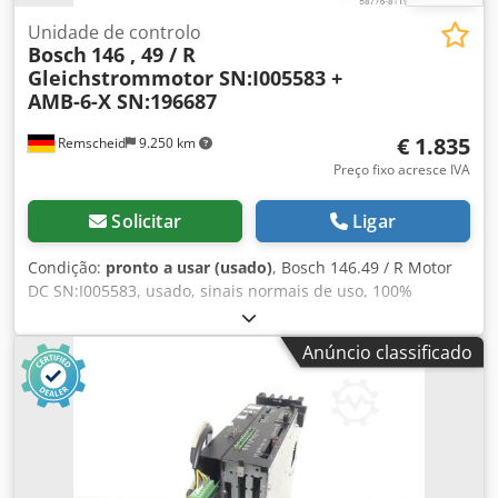
Unidade de controlo
Bosch
146 , 49 / R
Gleichstrommotor SN:I005583 +
AMB-6-X SN:196687
€ 1.835
Remscheid
9.250 km
Preço fixo acresce IVA
Solicitar
Ligar
Condição:
pronto a usar (usado)
, Bosch 146.49 / R Motor
DC SN:I005583, usado, sinais normais de uso, 100%
funcional, escopo de entrega conforme fotos Dwsdpfxji D E
N Ne Am Tea
Anúncio classificado