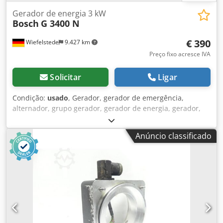
Gerador de energia 3 kW
Bosch
G 3400 N
€ 390
Wiefelstede
9.427 km
Preço fixo acresce IVA
Solicitar
Ligar
Condição:
usado
, Gerador, gerador de emergência,
alternador, grupo gerador, gerador de energia, gerador,
grupo gerador de emergência Djdpsdparyofx Am Tewa -
Potência: 3 kW -Motor: Marca Briggs & Stratton -Tomadas:
Anúncio classificado
2x 220 V corrente alternada -Dimensões: 820/620/H460 mm
-Peso: 60 kg