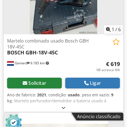
válvulas grossas e finas existentes.
1
/
6
Martelo combinado usado Bosch GBH
18V-45C
BOSCH
GBH-18V-45C
€ 619
Gemert
9.185 km
VB acresce IVA
Solicitar
Ligar
Ano de fabrico:
2021
, condição:
usado
, peso em vazio:
9
kg
, Martelo perfurador/demolidor a bateria usado à
venda: Ideal para trabalhos pesados. Dodpjzqhp Eofx Am
Tswa Independente da rede elétrica. Ano de fabrico: 2021
Anúncio classificado
Inclui 2 baterias (12 Ah), carregador e mala de transporte.
Funções de perfuração e cinzelamento. 3 velocidades.