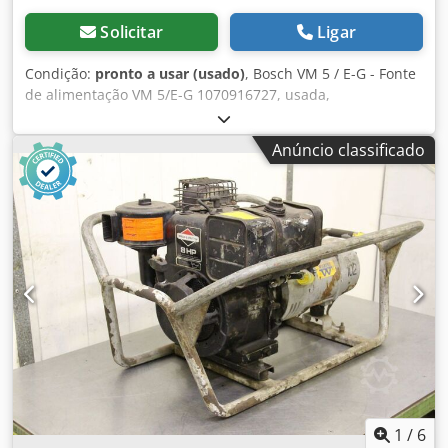
Solicitar
Ligar
Condição:
pronto a usar (usado)
, Bosch VM 5 / E-G - Fonte
de alimentação VM 5/E-G 1070916727, usada,
profissionalmente revisada e testada completamente com
garantia de 12 meses, 100% funcional, escopo de entrega
Anúncio classificado
conforme fotos Dwedpfei D Ug Hex Am Tja
1
/
6