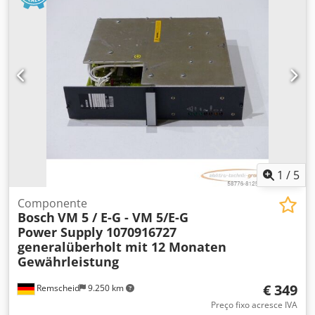
1
/
5
Componente
Bosch
VM 5 / E-G - VM 5/E-G
Power Supply 1070916727
generalüberholt mit 12 Monaten
Gewährleistung
€ 349
Remscheid
9.250 km
Preço fixo acresce IVA