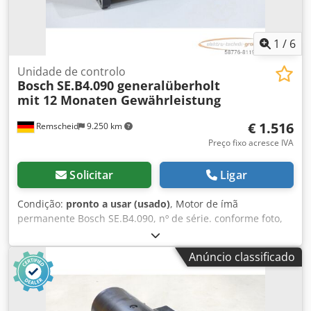
1
/
6
Unidade de controlo
Bosch
SE.B4.090 generalüberholt
mit 12 Monaten Gewährleistung
€ 1.516
Remscheid
9.250 km
Preço fixo acresce IVA
Solicitar
Ligar
Condição:
pronto a usar (usado)
, Motor de ímã
permanente Bosch SE.B4.090, nº de série. conforme foto,
revisado e testado profissionalmente, com garantia de 12
meses, 100% funcional, escopo de entrega conforme fotos.
Anúncio classificado
Os descontos de vendas acordados não se aplicam a este
item. Por favor, pergunte o preço separadamente! Djdpfx
Amoi D Hfpj Tjwa