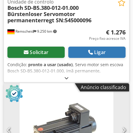
Unidade de controlo
Bosch
SD-B5.380-012-01.000
Bürstenloser Servomotor
permanenterregt SN:545000096
€ 1.276
Remscheid
9.250 km
Preço fixo acresce IVA
Solicitar
Ligar
Condição:
pronto a usar (usado)
, Servo motor sem escova
Bosch SD-B5.380-012-01.000, ímã permanente,
SN:545000096, usado, sinais normais de desgaste, 100%
funcional, escopo de entrega conforme fotos, ATENÇÃO:
Anúncio classificado
consulte separadamente sobre custos de embalagem e
envio! ATENÇÃO: Consulte os custos de embalagem e
transporte separadamente! Dsdpfoi D Hbhsx Am Tewa