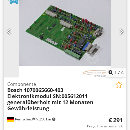
1
/
4
Componente
Bosch
1070065660-403
Elektronikmodul SN:005612011
generalüberholt mit 12 Monaten
Gewährleistung
€ 291
Remscheid
9.250 km
Preço fixo acresce IVA