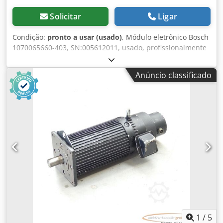
Solicitar
Ligar
Condição:
pronto a usar (usado)
, Módulo eletrônico Bosch
1070065660-403, SN:005612011, usado, profissionalmente
revisado e testado completamente com garantia de 12
meses, 100% funcional, escopo de entrega conforme fotos
Anúncio classificado
Dwodpfxoi D T S De Am Toa
1
/
5