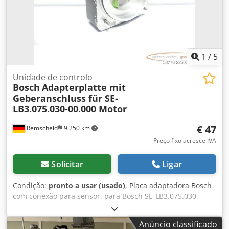
1
/
5
Unidade de controlo
Bosch
Adapterplatte mit
Geberanschluss für SE-
LB3.075.030-00.000 Motor
€ 47
Remscheid
9.250 km
Preço fixo acresce IVA
Solicitar
Ligar
Condição:
pronto a usar (usado)
, Placa adaptadora Bosch
com conexão para sensor, para Bosch SE-LB3.075.030-
00.000 / Sensor rotativo ERN 221.2133-1000, usado, em
bom estado de conservação, 100% funcional, o conteúdo
Anúncio classificado
da entrega está de acordo com as fotos. Dwedpfx Aezr Dc