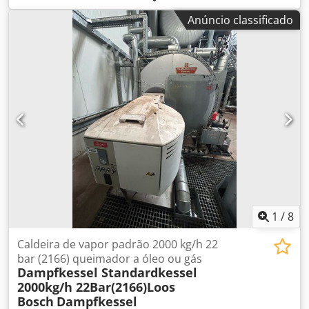
separadamente sobre custos de embalagem e envio!
Anúncio classificado
ATENÇÃO: Consulte os custos de embalagem e transporte
separadamente! Dwsdpfoi D E Rqex Am Toa
1
/
8
Caldeira de vapor padrão 2000 kg/h 22
bar (2166) queimador a óleo ou gás
Dampfkessel Standardkessel
2000kg/h 22Bar(2166)Loos
Bosch
Dampfkessel