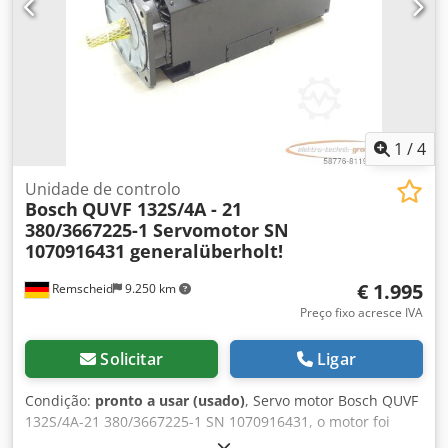
1
/
4
Unidade de controlo
Bosch
QUVF 132S/4A - 21
380/3667225-1 Servomotor SN
1070916431 generalüberholt!
€ 1.995
Remscheid
9.250 km
Preço fixo acresce IVA
Solicitar
Ligar
Condição:
pronto a usar (usado)
, Servo motor Bosch QUVF
132S/4A-21 380/3667225-1 SN 1070916431, o motor foi
revisado pelo fabricante, ATENÇÃO: Consulte