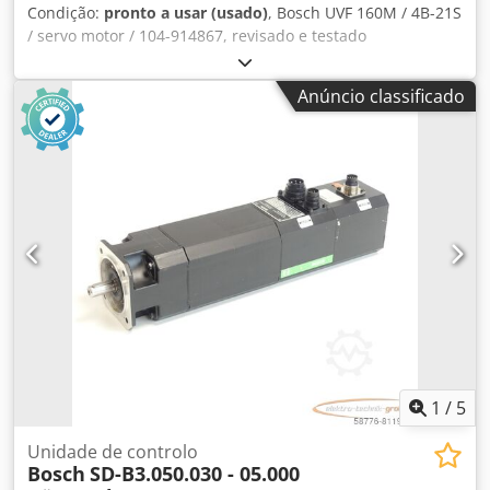
Condição:
pronto a usar (usado)
, Bosch UVF 160M / 4B-21S
/ servo motor / 104-914867, revisado e testado
profissionalmente com garantia de 12 meses, 100%
funcional, escopo de entrega conforme fotos. Os descontos
Anúncio classificado
de vendas acordados não se aplicam a este artigo. Por
favor, pergunte sobre o preço separadamente! ATENÇÃO:
Por favor, pergunte sobre os custos de embalagem e envio
separadamente! ATENÇÃO: Consulte os custos de
embalagem e transporte separadamente! Dwodpoi D
Hhvefx Am Tja
1
/
5
Unidade de controlo
Bosch
SD-B3.050.030 - 05.000