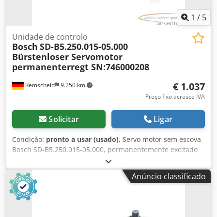
1
/
5
Unidade de controlo
Bosch
SD-B5.250.015-05.000
Bürstenloser Servomotor
permanenterregt SN:746000208
€ 1.037
Remscheid
9.250 km
Preço fixo acresce IVA
Solicitar
Ligar
Condição:
pronto a usar (usado)
, Servo motor sem escova
Bosch SD-B5.250.015-05.000, permanentemente excitado
SN:746000208, um soquete de conexão está levemente
danificado, veja a foto, usado, sinais normais de desgaste,
Anúncio classificado
100% funcional, escopo de entrega conforme as fotos,
ATENÇÃO: Consulte separadamente sobre os custos de
embalagem e envio! ATENÇÃO: Consulte os custos de
embalagem e transporte separadamente! Dedpfx Aei D E U