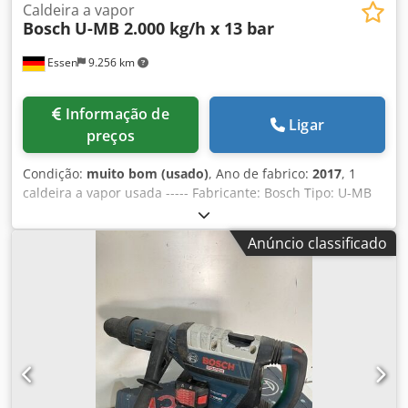
Caldeira a vapor
Bosch
U-MB 2.000 kg/h x 13 bar
Essen
9.256 km
Informação de
Ligar
preços
Condição:
muito bom (usado)
, Ano de fabrico:
2017
, 1
caldeira a vapor usada ----- Fabricante: Bosch Tipo: U-MB
2020 Potência: 2.000 kg/h Pressão operacional admissível:
13,0 bar Pressão de teste aumentada: 24,1 bar
Anúncio classificado
Temperatura máxima: 195°C Volume total: 2.065 l Ano de
fabricação: 01/2017 Marcação CE: CE 0036 Equipada com
queimador a gás Weishaupt, tipo WM-G20/3-A, 300-2.000
kW, versão ZM-LN, 15-500 mbar, circuito de regulação de
gás, quadro de distribuição separado, sistema de controlo
da caldeira Loos-Boiler-Control LBC, bomba de água de
alimentação, modelo Eco 1, potência 89 kW, volume 41 l,
temperatura 238°C, pressão operacional admissível 31 bar,
sobrepressão de teste 56 bar, Dsdpozltaljfx Am Tswa e as