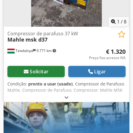
1
/
8
Compressor de parafuso 37 kW
Mahle
msk d37
€ 1.320
Tatabánya
9.771 km
Preço fixo acresce IVA
Solicitar
Ligar
Condição:
pronto a usar (usado)
, Compressor de Parafuso
Mahle, Compressor de Parafuso, Compressor; Mahle MSK
D37, Compressor de Parafuso de 37 kW, Máquina Usada
Dsdpfowqbzdjx Aqqock Fabricante: Mahle Tipo: MSK D37
Ano: 1995 Dimensões: 1480 x 845 x 1010 mm Horas de
Operação: 48.600 Pressão Máxima de Operação: 10 Bar
Potência: 37 kW Volume de Entrega: 4900 l/min; 4,9 m³/h