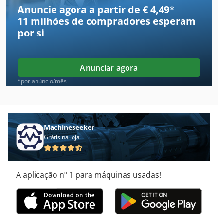
Compressor Mycom
Anuncie agora a partir de € 4,49
*
11 milhões de compradores
esperam
Compressor Rotativo
por si
Compressore
Compressores
Anunciar agora
Compressores De Ar
*por anúncio/mês
Compressores De Refrigeração
Grasso Compressor
Machineseeker
Grátis na loja
Kompressor
Mahle
A aplicação nº 1 para máquinas usadas!
Mahle Msk 1
Mahle Msk G 85