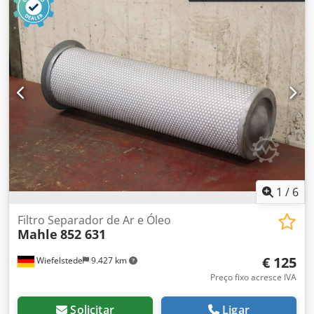
1
/
6
Filtro Separador de Ar e Óleo
Mahle
852 631
€ 125
Wiefelstede
9.427 km
Preço fixo acresce IVA
Solicitar
Ligar