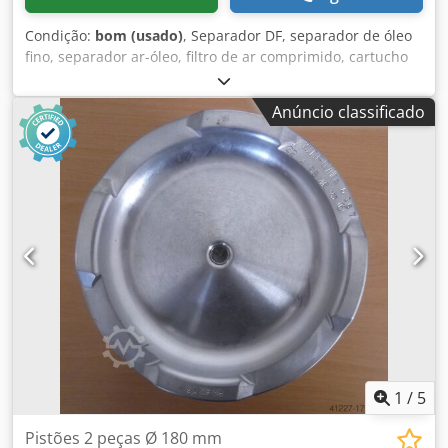
Condição:
bom (usado)
, Separador DF, separador de óleo
fino, separador ar-óleo, filtro de ar comprimido, cartucho
de filtro, filtro fino, filtro, pré-filtro, filtro de ar de admissão,
carcaça do filtro de ar, carcaça do filtro de ar, filtro de ar
Anúncio classificado
do gerador -Fabricante: Filtro Separador de Óleo Mahle Air
Tipo 852 631 -Interior/exterior: Ø 120/170 mm -
Quantidade: 1x filtro de ar disponível -Dimensões: Ø 200 x
610 mm Dodpfx Ajwbz Daoqqsck -Peso: 4,2 kg
1
/
5
Pistões 2 peças Ø 180 mm