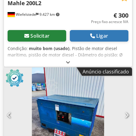
Mahle
200L2
€ 300
Wiefelstede
9.427 km
Preço fixo acresce IVA
Solicitar
Ligar
Condição:
muito bom (usado)
, Pistão de motor diesel
marítimo, pistão de motor diesel - Diâmetro do pistão: Ø
199 mm - Altura do pistão: 265 mm - Pino do pistão: Ø 75
mm - Distância do centro do pino do pistão ao topo do
Anúncio classificado
pistão: 155 mm - Quantidade: 2 unidades disponíveis
Dedpfxob A H Ags Aqqeck - Preço: por unidade - Peso:
9,025 kg