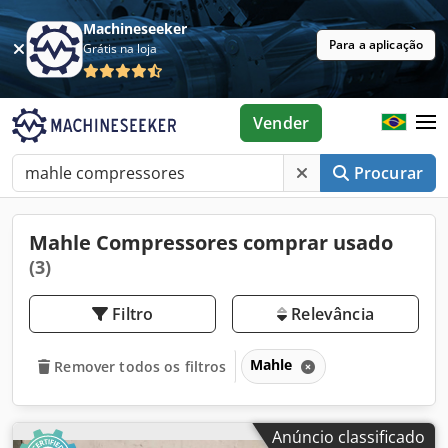
Machineseeker
Para a aplicação
Grátis na loja
Vender
Procurar
Mahle Compressores comprar usado
(3)
Filtro
Relevância
Mahle
Remover todos os filtros
Anúncio classificado