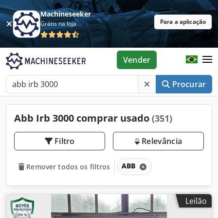
Machineseeker
Para a aplicação
Grátis na loja
Vender
Procurar
Abb Irb 3000 comprar usado
(351)
Filtro
Relevância
ABB
Remover todos os filtros
Leilão