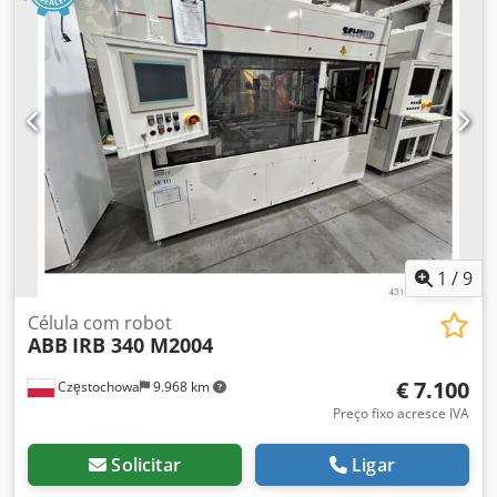
1
/
9
Célula com robot
ABB
IRB 340 M2004
€ 7.100
Częstochowa
9.968 km
Preço fixo acresce IVA
Solicitar
Ligar