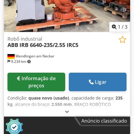
1
/
3
Robô industrial
ABB
IRB 6640-235/2.55 IRC5
Wendlingen am Neckar
9.234 km
Informação de
Ligar
preços
Condição:
quase novo (usado)
, capacidade de carga:
235
kg
, alcance do braço:
2.550 mm
, BRAÇO ROBÓTICO
MARCA: ABB MODELO: IRB 6640-235/2.55 DESCRIÇÃO
TÉCNICA Djdpfxoztdgro Ap Dekr CAPACIDADE DE CARGA:
Anúncio classificado
235 KG ALCANCE MÁXIMO: 2550 MM CONTROLE: IRC 5
ENTREGA A PARTIR DE ARMAZÉM NA ALEMANHA