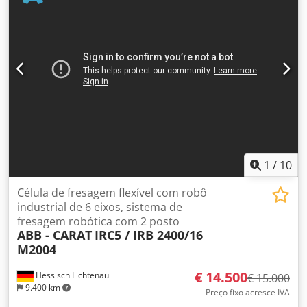
1
/
10
Célula de fresagem flexível com robô
industrial de 6 eixos, sistema de
fresagem robótica com 2 posto
ABB - CARAT
IRC5 / IRB 2400/16
M2004
€ 14.500
Hessisch Lichtenau
€ 15.000
9.400 km
Preço fixo acresce IVA