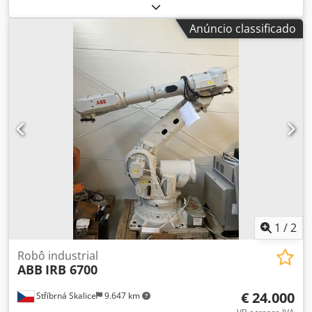
capacidade de carga:
5 kg
, O ABB IRB 1200 é um robô
industrial de seis eixos, pequeno, rápido e compacto,
Anúncio classificado
projetado para manipulação de materiais, montagem e
operação de máquinas. Oferece uma capacidade de carga
de 5 a 7 kg e um alcance de 0,7 ou 0,9 metros. Os robôs
são totalmente testados e estão em perfeito estado de
funcionamento. Dkjdpfx Aou Tt E Njp Dor Números de
série: 8 robôs disponíveis para venda Ano de fabricação:
2018 - 2023 Horas de operação: 2475 - 15 000 Tipo de
manipulador: 1200 7/0,7 Tipo B, 1200 5/0,9 Tipo B, 1200
5/0,9 RobotWare_6.10.2033 888-3 Dispositivo PROFINET
608-1 Zonas Mundiais 611-1 Recuperação de Trajetória
613-1 Detecção de Colisão 617-1 Interface FlexPendant
623-1 Multitarefa 996-1 Módulo de Segurança 1125-1
SafeMove Basic Calibração do Pêndulo Calibração dos
Eixos
1
/
2
Robô industrial
ABB
IRB 6700
€ 24.000
Stříbrná Skalice
9.647 km