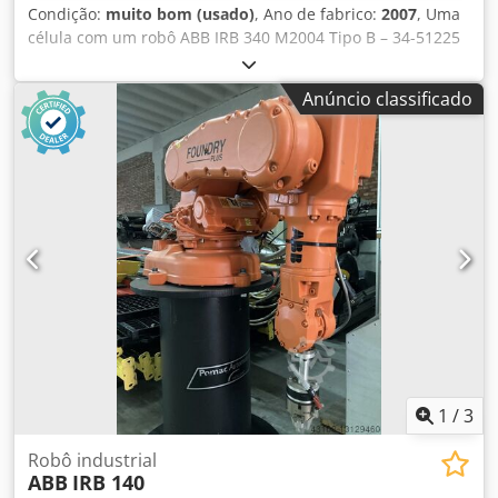
Condição:
muito bom (usado)
, Ano de fabrico:
2007
, Uma
célula com um robô ABB IRB 340 M2004 Tipo B – 34-51225
Um dos robôs de coleta e colocação mais rápidos da
década Robô Delta para alimentação rápida,
Anúncio classificado
reconhecimento de detalhes e empilhamento Quantidade:
10 peças Ano de produção: 2008 Dkedjrbh Uxepfx Ap Dor
Controle: ABB M2004 Número de eixos: 4 Capacidade de
carga: 1 kg Peso do robô: 140 kg Recepção: Diâmetro - 1130
mm Altura - 250 mm Vendas - sem limite A célula possui
duas correias transportadoras com comprimento de 65 cm
e largura de 100 cm PREÇO para um ARobotic completo:
6.400 €/peça PREÇO para um robô em uma célula: 7.100
€/peça ⤵ (com sistema de processamento de imagem e
software)
1
/
3
Robô industrial
ABB
IRB 140