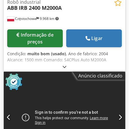
Robô industrial
ABB
IRB 2400 M2000A
Częstochowa
9.968 km
Informação de
Ligar
preços
Condição:
muito bom (usado)
, Ano de fabrico: 2004
Alcance: 1500 mm Comando: S4CPlus Auto M2000A
Capacidade de carga: 12 kg Dedpfxsxqn Nxo Ap Dokr A
oferta refere-se apenas ao braço do robô
Anúncio classificado