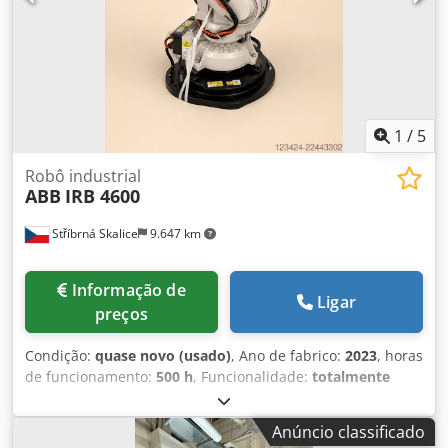
RobotWare_6.14.0139 709-1 DeviceNet Master/Slave 888-3
Dispositivo PROFINET 608-1 Zonas Globais 611-1
Recuperação de Trajetória 613-1 Detecção de Colisões 616-
1 Interface de PC 617-1 Interface FlexPendant 623-1
Multitarefa Dodpfezp Siyox Ap Dskr Calibração do Pêndulo
Calibração dos Eixos
1
/
5
Robô industrial
ABB
IRB 4600
Stříbrná Skalice
9.647 km
Informação de
Ligar
preços
Condição:
quase novo (usado)
, Ano de fabrico:
2023
, horas
de funcionamento:
500 h
, Funcionalidade:
totalmente
funcional
, peso total:
445 kg
, capacidade de carga:
45 kg
,
O ABB IRB 4600-45/2.05 é um robô industrial de 6 eixos,
Anúncio classificado
projetado para tarefas rápidas e precisas, como manuseio