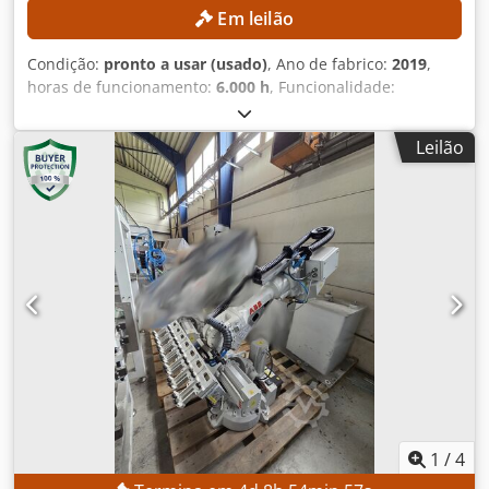
Em leilão
Condição:
pronto a usar (usado)
, Ano de fabrico:
2019
,
horas de funcionamento:
6.000 h
, Funcionalidade:
totalmente funcional
, capacidade de carga:
3 kg
, alcance
do braço:
1.130 mm
, Sem preço mínimo – venda garantida
Leilão
ao licitante que oferecer o valor mais alto! Leilão de dois
robôs ABB IRB 360 (Flexpicker), incluindo sistema de visão!
DETALHES TÉCNICOS Capacidade de carga: 3 kg Diâmetro
da área de trabalho: 1.130 mm Precisão de repetição da
posição: 0,03 – 0,1 mm Precisão de repetição da trajetória:
0,1 – 0,33 mm DETALHES DA MÁQUINA Dedpfx Aeznh T Eop
Dekr Peso: 120 kg Tensão da rede: 200 – 600 V Frequência
da rede: 60 Hz Consumo de energia com carga máxima:
0,477 kW Carga útil em ciclo de seleção e colocação: 1 kg
Temperatura ambiente: 0 a +45 °C Humidade relativa:
máx. 95 % Nível de ruído: < 70 dB(A) Emissão: blindagem
EMC/EMI Horas de funcionamento: 6.000 horas
1
/
4