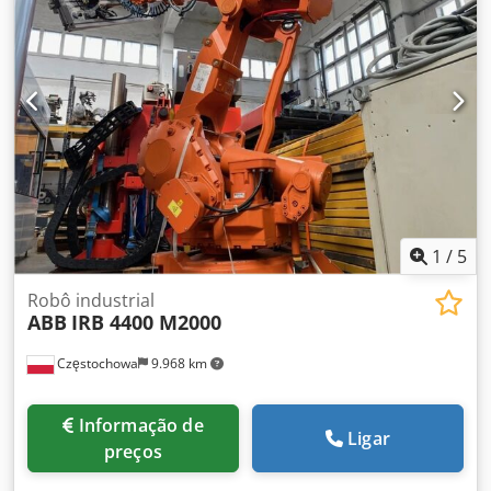
Comprimento - 150 cm Largura - 145 cm Altura - 240 cm A
célula tem dois tapetes transportadores com um
comprimento de 65 cm e uma largura de 100 cm.
1
/
5
Robô industrial
ABB
IRB 4400 M2000
Częstochowa
9.968 km
Informação de
Ligar
preços