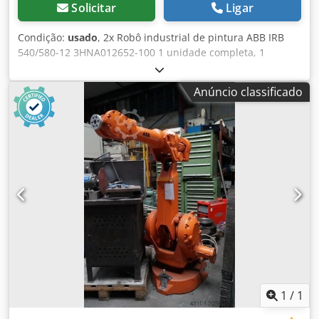
Solicitar
Ligar
Condição:
usado
, 2x Robô industrial de pintura ABB IRB
540/580-12 3HNA012652-100 1 unidade completa, 1
unidade para peças SN BT0685548-10 Dedey Aw Taspfx Ap
Dskr SN BT0685323-10
Anúncio classificado
1
/
1