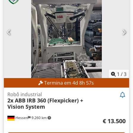
1
/
3
Termina em
4
d
8
h
55
s
Robô industrial
2x ABB
IRB 360 (Flexpicker) +
Vision System
Hessen
9.260 km
€ 13.500