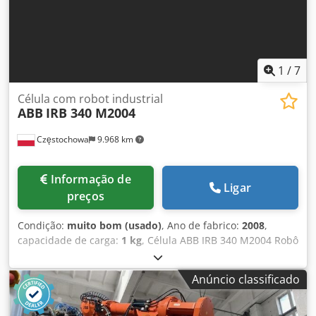
1
/
7
Célula com robot industrial
ABB
IRB 340 M2004
Częstochowa
9.968 km
Informação de
Ligar
preços
Condição:
muito bom (usado)
, Ano de fabrico:
2008
,
capacidade de carga:
1 kg
, Célula ABB IRB 340 M2004 Robô
Tipo B - 34-51225 País de produção: Suécia Data de
produção: 2008 Dkjdjqffhhspfx Ap Der Sistema de controlo:
Anúncio classificado
ABB M2004 Número de eixos: 4 Capacidade de carga: 1 kg
Peso do robô: 140 kg Alcance: Diâmetro - 1130 mm Altura -
250 mm Rotação - sem limite Dimensões da célula: