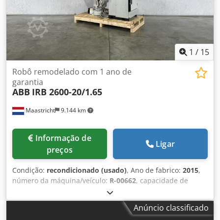
1
/
15
Robô remodelado com 1 ano de
garantia
ABB
IRB 2600-20/1.65
Maastricht
9.144 km
Informação de
Ligar
preços
Condição:
recondicionado (usado)
, Ano de fabrico:
2015
,
número da máquina/veículo:
R-00662
, capacidade de
carga:
20 kg
, alcance do braço:
1.650 mm
, fabricante de
controladores:
IRC5
, fabricante de terminais de
Anúncio classificado
programação:
DSQC679
, Robô ABB IRB 2600-20/1.65