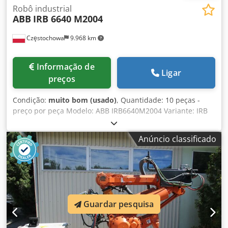
Robô industrial
ABB
IRB 6640 M2004
Częstochowa
9.968 km
Informação de
Ligar
preços
Condição:
muito bom (usado)
, Quantidade: 10 peças -
preço por peça Modelo: ABB IRB6640M2004 Variante: IRB
6640-235/2,55 Ano de produção: 2012/2013 Eixos: 6
Capacidade de carga: 235 kg Alcance: 2550 mm
Anúncio classificado
Repetibilidade: ±0,1 mm Peso: 1310 kg Controle: IRC5
M2004 Fonte de alimentação: 400 VAC, trifásico, 50/60 Hz
Dkjdpfxewiwn Rs Ap Der
Guardar pesquisa