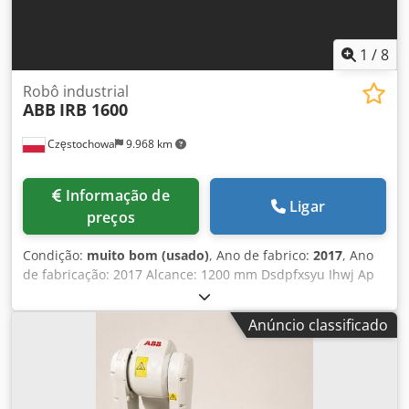
1
/
8
Robô industrial
ABB
IRB 1600
Częstochowa
9.968 km
Informação de
Ligar
preços
Condição:
muito bom (usado)
, Ano de fabrico:
2017
, Ano
de fabricação: 2017 Alcance: 1200 mm Dsdpfxsyu Ihwj Ap
Dokr Controle: IRC5 Mesa giratória Sistema de extração de
poeira Pistola de pintura automática V5 HVLP Bomba de
Anúncio classificado
diafragma DP Comboi Quantidade: 2 unidades