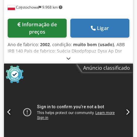
Częstochowa
9.968 km
Informação de
Ligar
preços
Ano de fabrico:
2002
, condição:
muito bom (usado)
, ABB
IRB 140 País de fabrico: Suécia Dkodpfopuz Dysx Ap Dsr
Ano de fabrico: 2002 Alcance: 800 mm Controlo: M2000
Capacidade de carga: 6 kg
Anúncio classificado