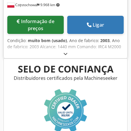
Częstochowa
9.968 km
Informação de
Ligar
preços
Condição:
muito bom (usado)
, Ano de fabrico:
2003
, Ano
de fabrico: 2003 Alcance: 1440 mm Comando: IRC4 M2000
Capacidade de carga: 5 kg Dsdpfxeyu Iibj Ap Dekr Duas
mesas de posicionamento
SELO DE CONFIANÇA
Distribuidores certificados pela Machineseeker