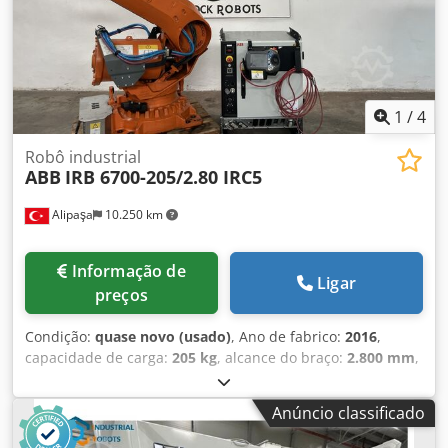
1
/
4
Robô industrial
ABB
IRB 6700-205/2.80 IRC5
Alipaşa
10.250 km
Informação de
Ligar
preços
Condição:
quase novo (usado)
, Ano de fabrico:
2016
,
capacidade de carga:
205 kg
, alcance do braço:
2.800 mm
,
BRAÇO ROBÓTICO MARCA: ABB MODELO: IRB 6700-
205/2.80 Dkodpsztdfuofx Ap Dsr DESCRIÇÃO TÉCNICA
Anúncio classificado
CAPACIDADE DE CARGA: 205 KG ALCANCE MÁXIMO: 2800
MM CONTROLE: IRC 5 Single Firmware: 6.15