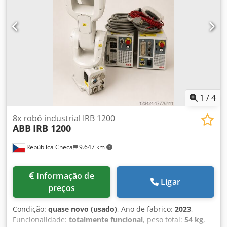
1
/
4
8x robô industrial IRB 1200
ABB
IRB 1200
República Checa
9.647 km
Informação de
Ligar
preços
Condição:
quase novo (usado)
, Ano de fabrico:
2023
,
Funcionalidade:
totalmente funcional
, peso total:
54 kg
,