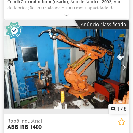
Condição:
muito bom (usado)
, Ano de fabrico:
2002
, Ano
de fabricação: 2002 Alcance: 1960 mm Capacidade de
carga: 60 kg Controle: IRC4 M2000 Dksdjyu Ih Depfx Ap Dsr
Anúncio classificado
1
/
8
Robô industrial
ABB
IRB 1400