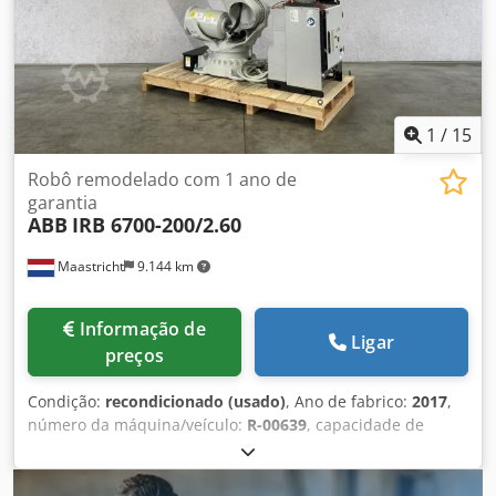
1
/
15
Robô remodelado com 1 ano de
garantia
ABB
IRB 6700-200/2.60
Maastricht
9.144 km
Informação de
Ligar
preços
Condição:
recondicionado (usado)
, Ano de fabrico:
2017
,
número da máquina/veículo:
R-00639
, capacidade de
carga:
200 kg
, alcance do braço:
2.600 mm
, fabricante de
controladores:
IRC5
, fabricante de terminais de
programação:
DSQC679
, ABB IRB 6700-200/2.60, fabricado