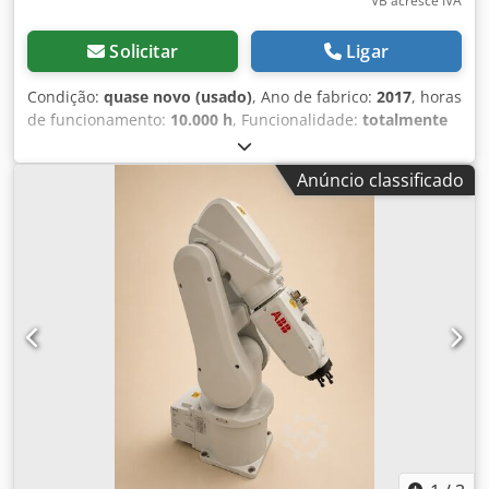
VB acresce IVA
Solicitar
Ligar
Condição:
quase novo (usado)
, Ano de fabrico:
2017
, horas
de funcionamento:
10.000 h
, Funcionalidade:
totalmente
funcional
, capacidade de carga:
150 kg
, alcance do braço:
3.200 mm
, IRB 6700 150 kg / 3,20 m Dispomos de outros
Anúncio classificado
tipos destes robots com diferentes capacidades de carga e
alcance. Fazemos a manutenção de robots, a renovação, a
venda de peças sobressalentes, a reparação de peças
sobressalentes. Djdpfxsr Uwawj Ap Dskr Estamos no
mercado há mais de 13 anos.