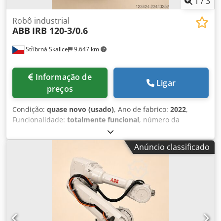
1
/
3
Robô industrial
ABB
IRB 120-3/0.6
Stříbrná Skalice
9.647 km
Informação de
Ligar
preços
Condição:
quase novo (usado)
, Ano de fabrico:
2022
,
Funcionalidade:
totalmente funcional
, número da
máquina/veículo:
IRB 120
, peso total:
25 kg
, capacidade de
carga:
3 kg
, Equipamento:
documentação / manual
, O
Anúncio classificado
ABB IRB 120 é o menor robô industrial de seis eixos da
marca ABB, destacando-se pelo seu baixo peso de 25 kg,
capacidade de carga de 3 kg e alcance de 580 mm. É ideal
para montagem rápida, manuseio e fins educacionais. Ano
de fabrico: 1x2018, 4x2023 Horas de funcionamento do
motor: 21.294 (ano de fabrico 2018), 2482 a 4031 (ano de
fabrico 2023, 4x) Tipo de manipulador: IRB 120-3/0.6