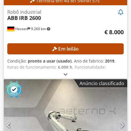
Termina em
4
d
8
h
54
min
55
s
Robô industrial
ABB
IRB 2600
Hessen
9.260 km
€ 8.000
Em leilão
Condição:
pronto a usar (usado)
, Ano de fabrico:
2019
,
horas de funcionamento:
6.000 h
, Funcionalidade:
totalmente funcional
, capacidade de carga:
12 kg
, alcance
do braço:
1.850 mm
, Sem preço mínimo – garantia de
Anúncio classificado
venda ao maior lance! DETALHES TÉCNICOS Capacidade de
carga: 12 kg Dedpfx Apjznh Tfj Dekr Alcance: 1.850 mm
DETALHES DA MÁQUINA Horas de operação: 6.000 h
Conteúdo da entrega: Robô + Controlador + Armário de
comando + Painel de operação portátil e Software ProfiNet
I/O Slave