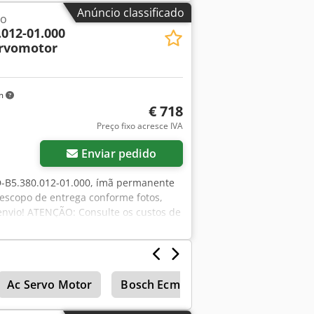
Anúncio classificado
lo
.012-01.000
ervomotor
km
€ 718
Preço fixo acresce IVA
Enviar pedido
D-B5.380.012-01.000, ímã permanente
 escopo de entrega conforme fotos,
nvio! ATENÇÃO: Consulte os custos de
Ac Servo Motor
Bosch Ecm
Máquinas de carpin