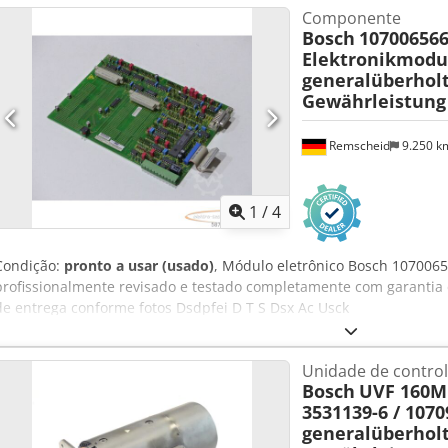
Componente
Bosch
107006566
Elektronikmodu
generalüberhol
Gewährleistung
Remscheid
9.250 
1
/
4
Condição:
pronto a usar (usado)
, Módulo eletrônico Bosch 107006
profissionalmente revisado e testado completamente com garantia
de entrega conforme fotos Dsdpfei D T S Dsx Ac Usck
Unidade de contro
Bosch
UVF 160M /
3531139-6 / 107
generalüberhol