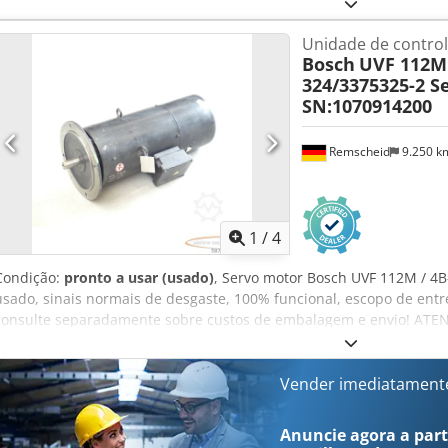
o preço separadamente! ATENÇÃO: Por favor, pergunte sobre os c
separadamente! ATENÇÃO: Consulte os custos de embalagem e tra
Unidade de contro
Asugyytjc Uock
Bosch
UVF 112M 
324/3375325-2 S
SN:1070914200
Remscheid
9.250 
1
/
4
Condição:
pronto a usar (usado)
, Servo motor Bosch UVF 112M / 4B
usado, sinais normais de desgaste, 100% funcional, escopo de ent
consulte separadamente sobre custos de embalagem e envio! ATEN
embalagem e transporte separadamente! Dcodpfx Aei D Hhcjc Ujk
Vender imediatament
Anuncie agora a parti