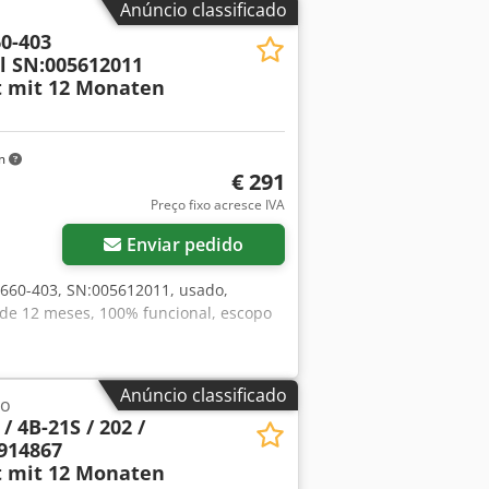
Anúncio classificado
0-403
l SN:005612011
t mit 12 Monaten
km
€ 291
Preço fixo acresce IVA
Enviar pedido
5660-403, SN:005612011, usado,
 de 12 meses, 100% funcional, escopo
Anúncio classificado
lo
 4B-21S / 202 /
0914867
t mit 12 Monaten