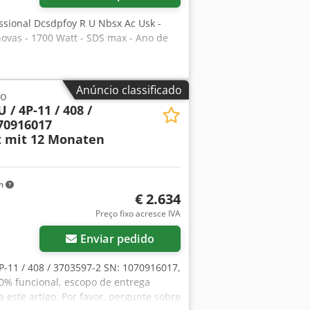
ssional Dcsdpfoy R U Nbsx Ac Usk -
novas - 1700 Watt - SDS max - Ano de
Anúncio classificado
lo
/ 4P-11 / 408 /
70916017
t mit 12 Monaten
km
€ 2.634
Preço fixo acresce IVA
Enviar pedido
P-11 / 408 / 3703597-2 SN: 1070916017,
00% funcional, escopo de entrega
este artigo. Por favor, pergunte sobre