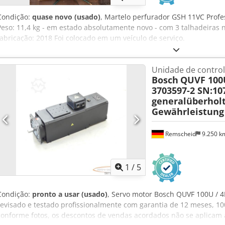
Condição:
quase novo (usado)
, Martelo perfurador GSH 11VC Profe
Peso: 11,4 kg - em estado absolutamente novo - com 3 talhadeiras 
fabricação: 2018 Foi colocado em um veículo de serviço.
Unidade de contro
Bosch
QUVF 100U 
3703597-2 SN:10
generalüberhol
Gewährleistung
Remscheid
9.250 
1
/
5
Condição:
pronto a usar (usado)
, Servo motor Bosch QUVF 100U / 4
revisado e testado profissionalmente com garantia de 12 meses, 1
conforme fotos, os descontos de vendas acordados não se aplicam a 