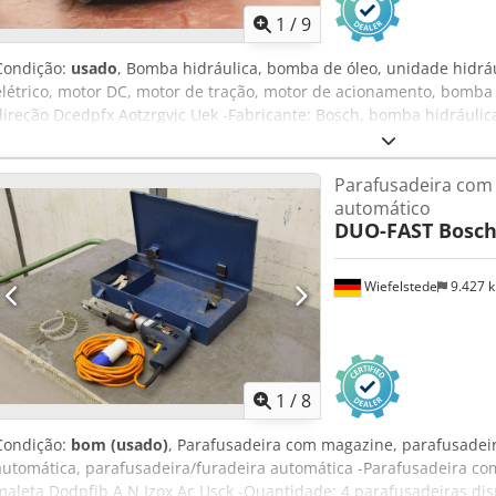
1
/
9
Condição:
usado
, Bomba hidráulica, bomba de óleo, unidade hidrá
elétrico, motor DC, motor de tração, motor de acionamento, bomb
direção Dcedpfx Aotzrgvjc Uek -Fabricante: Bosch, bomba hidráuli
elétrico Still EFG 1.5/5004 -Bomba hidráulica: Tipo 0 510 415 314 -M
Dimensões: 320/200/H220 mm -Peso: 36 kg
Parafusadeira com
automático
DUO-FAST Bosc
Wiefelstede
9.427 
1
/
8
Condição:
bom (usado)
, Parafusadeira com magazine, parafusadeir
automática, parafusadeira/furadeira automática -Parafusadeira c
maleta Dodpfjb A N Izox Ac Usck -Quantidade: 4 parafusadeiras dis