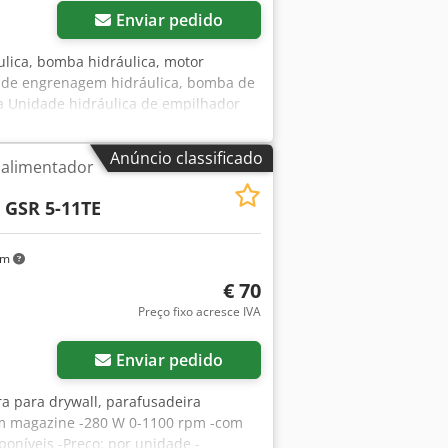
Enviar pedido
ulica, bomba hidráulica, motor
a de engrenagem hidráulica, bomba de
ca Unidade hidráulica de empilhador
otor: Tipo GP 116-14/5.5 24 V 5.0 kW -
Anúncio classificado
 alimentador
h
GSR 5-11TE
km
€ 70
Preço fixo acresce IVA
Enviar pedido
a para drywall, parafusadeira
om magazine -280 W 0-1100 rpm -com
poníveis -Preço: por unidade -