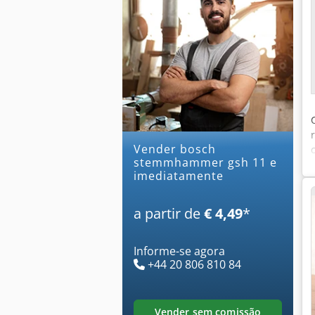
Vender bosch
stemmhammer gsh 11 e
imediatamente
a partir de
€ 4,49
*
Informe-se agora
+44 20 806 810 84
vender sem comissão