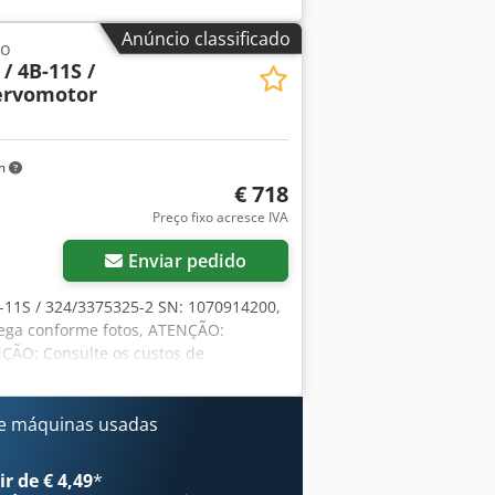
ustos de embalagem e envio
nsporte separadamente! Dsdpfx
Anúncio classificado
lo
/ 4B-11S /
ervomotor
km
€ 718
Preço fixo acresce IVA
Enviar pedido
-11S / 324/3375325-2 SN: 1070914200,
rega conforme fotos, ATENÇÃO:
ÇÃO: Consulte os custos de
e máquinas usadas
r de € 4,49
*