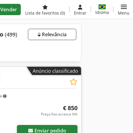
Vender
Idioma
Lista de favoritos
(0)
Entrar
Menu
do
(499)
Relevância
Anúncio classificado
r
C
km
€ 850
Preço fixo acresce IVA
Solicitar mais imagens
Enviar pedido