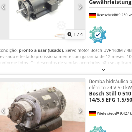
Gewährleistung
Remscheid
9.250 
1
/
4
Condição:
pronto a usar (usado)
, Servo motor Bosch UVF 160M / 4B
revisado e testado profissionalmente com garantia de 12 meses, 1
conforme fotos. Os descontos de vendas acordados não se aplicam a
sobre o preço separadamente! ATENÇÃO: Por favor, pergunte sobre
separadamente! ATENÇÃO: Consulte os custos de embalagem e tra
Bomba hidráulica 
Ru A Ujc Uok
elétrico 24 V 5.0 kW
Bosch Still
0 510
14/5.5 EFG 1.5/5
Wiefelstede
9.427 