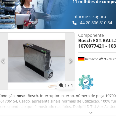
11 milhões de compr
Informe-se agora
+44 20 806 810 84
Componente
Bosch
EXT.BALL
1070077421 - 103
Remscheid
9.250 
1
/
4
Condição:
novo
, Bosch, interruptor externo, número de peça 1070
001706154, usado, apresenta sinais normais de utilização, 100% f
corresponde ao que é mostrado nas fotos. Dedpfji D T U Aox Ac Uo