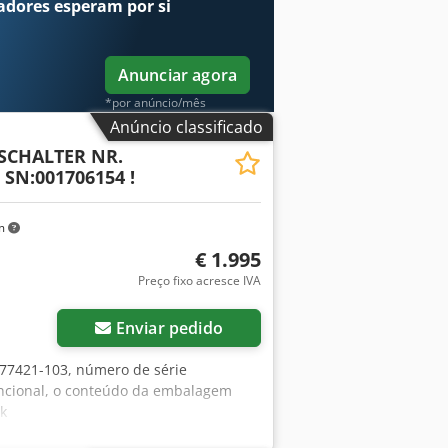
adores
esperam por si
Anunciar agora
*por anúncio/mês
Anúncio classificado
.SCHALTER NR.
 SN:001706154 !
km
€ 1.995
Preço fixo acresce IVA
Enviar pedido
077421-103, número de série
uncional, o conteúdo da embalagem
ck