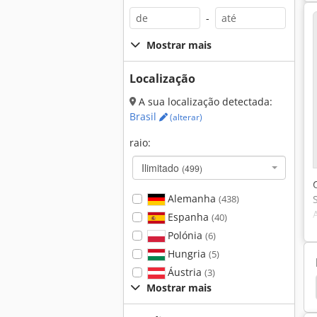
-
Mostrar mais
Localização
A sua localização detectada:
Brasil
(alterar)
raio:
Ilimitado
(499)
Alemanha
(438)
Espanha
(40)
Polónia
(6)
Hungria
(5)
Áustria
(3)
Maquinas De Carpintaria
Randek
Pullmax Ab
Mostrar mais