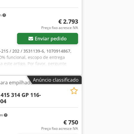
km
€ 2.793
Preço fixo acresce IVA
Enviar pedido
-21S / 202 / 3531139-6, 1070914867,
00% funcional, escopo de entrega
 este artigo. Por favor, pergunte
 os custos de embalagem e envio
nsporte separadamente! Dcodpfx Aek
Anúncio classificado
para empilhador
 415 314 GP 116-
004
km
€ 750
Preço fixo acresce IVA