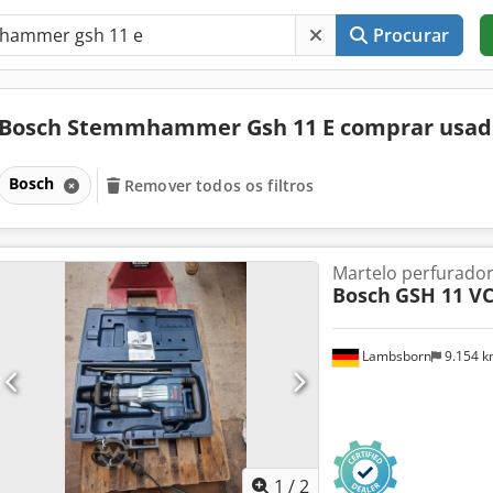
Procurar
Bosch Stemmhammer Gsh 11 E comprar usa
Bosch
Remover todos os filtros
Martelo perfurado
Bosch
GSH 11 V
Lambsborn
9.154 
1
/
2