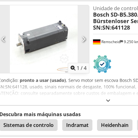
Unidade de contro
Bosch
SD-B5.380
Bürstenloser S
SN:SN:641128
Remscheid
9.250 
1
/
4
Condição:
pronto a usar (usado)
, Servo motor sem escova Bosch S
SN:SN:641128, usado, sinais normais de desgaste, 100% funcional,
ATENÇÃO: consulte separadamente sobre custos de embalagem e e
embalagem e transporte separadamente! Dcsdpei D Hblofx Ac Usk
Descubra mais máquinas usadas
Sistemas de controlo
Indramat
Heidenhain