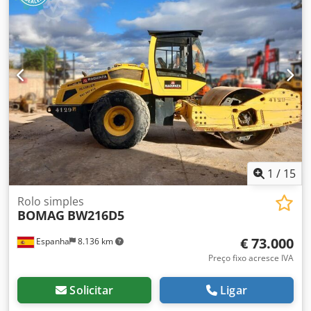
1
/
15
Rolo simples
BOMAG
BW216D5
€ 73.000
Espanha
8.136 km
Preço fixo acresce IVA
Solicitar
Ligar