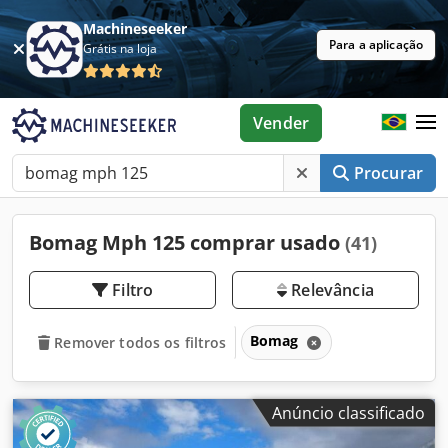
Machineseeker
Para a aplicação
Grátis na loja
Vender
Procurar
Bomag Mph 125 comprar usado
(41)
Filtro
Relevância
Bomag
Remover todos os filtros
Anúncio classificado