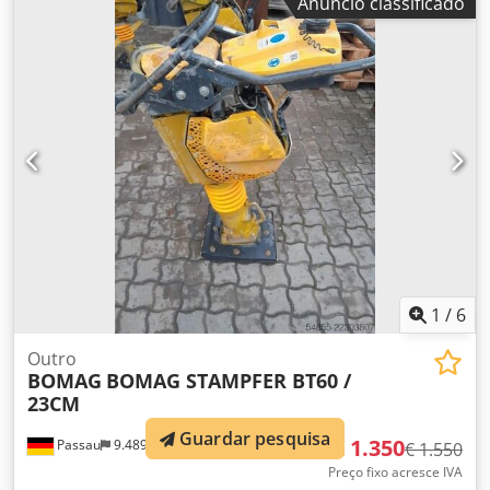
Anúncio classificado
1
/
6
Outro
BOMAG
BOMAG STAMPFER BT60 /
23CM
Guardar pesquisa
€ 1.350
Passau
9.489 km
€ 1.550
Preço fixo acresce IVA