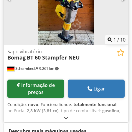
1
/
10
Sapo vibratório
Bomag
BT 60 Stampfer NEU
Schermbeck
9.261 km
Informação de
Ligar
preços
Condição:
novo
, Funcionalidade:
totalmente funcional
,
potência:
2,8 kW (3,81 cv)
, tipo de combustível:
gasolina
,
cor:
amarelo
, peso operacional:
58 kg
, Ano de fabrico:
2026
, Equipamento:
Verificação de segurança UVV
, Bomag
BT 60 Compactadora – NOVA Bomag BT 60 Compactadora –
Descubra mais máquinas usadas