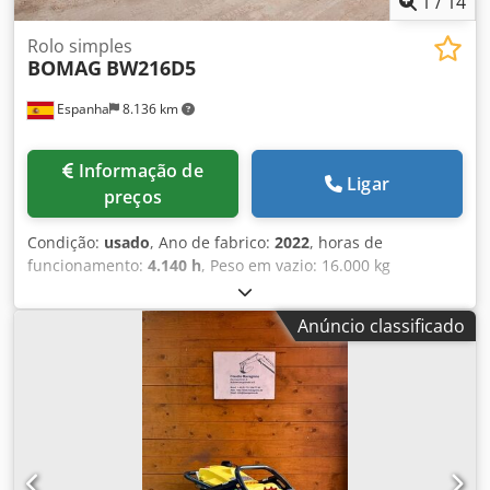
1
/
14
Rolo simples
BOMAG
BW216D5
Espanha
8.136 km
Informação de
Ligar
preços
Condição:
usado
, Ano de fabrico:
2022
, horas de
funcionamento:
4.140 h
, Peso em vazio: 16.000 kg
Dimensões (C x L x A): 622 x 230 x 299 cm Dodpjzi Eb Njfx
Anfewa
Anúncio classificado