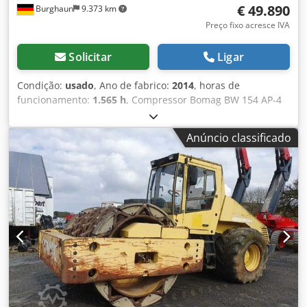
€ 49.890
Burghaun
9.373 km
Preço fixo acresce IVA
Solicitar
Ligar
Condição:
usado
, Ano de fabrico:
2014
, horas de
funcionamento:
1.565 h
, Compressor Bomag BW 154 AP-4
AM, ano de fabricação: 2014, horas de funcionamento:
apenas 1.565h, motor: Kubota [55,4 kW/75 CV], Asphalt
Anúncio classificado
Manager 2, espalhador Bomag, cortador de asfalto do lado
direito, peso: 7.300 kg, tambor com superfície lisa, bom
estado, pronto para uso imediato. Se desejar,
apresentaremos uma proposta de arrendamento ou
financiamento. O Sr. Mihm (tel. ) terá todo o prazer em
ajudá-lo. Mais informações podem ser encontradas no
nosso site. Erros e vendas prévias reservados!
Dwedpezpdh Ujfx Anfsa Aluguer possível. = Mais
informações = Contacte Tobias Ebert para obter mais
informações.