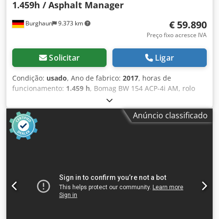
1.459h / Asphalt Manager
€ 59.890
Burghaun
9.373 km
Preço fixo acresce IVA
Solicitar
Ligar
Condição:
usado
, Ano de fabrico:
2017
, horas de
funcionamento:
1.459 h
, Bomag BW 154 ACP-4i AM, rolo
vibratório combinado, ano de fabricação: 2017, horas de
operação: apenas 1.459h, motor: Kubota [55,4 kW/75 cv],
Anúncio classificado
Asphalt Manager 2, cortador de asfalto do lado direito,
peso: 7.400 kg, tambor com revestimento liso, em bom
estado, pronto para uso imediato. Dsdpfx Aezq Tzmsnfswa
Se desejar, apresentamos uma proposta de leasing ou
financiamento. O Sr. Mihm (tel. terá todo o prazer em
ajudá-lo. Mais informações podem ser encontradas em
nosso site. Salvo erros e vendas prévias! Aluguel possível.
= Mais informações = Entre em contato com Tobias Ebert
para obter mais informações.