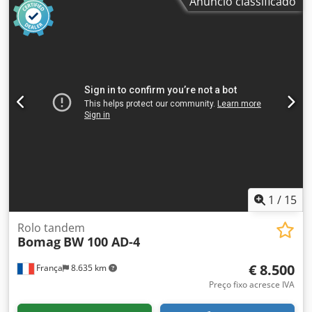
Anúncio classificado
1
/
15
Rolo tandem
Bomag
BW 100 AD-4
€ 8.500
França
8.635 km
Preço fixo acresce IVA