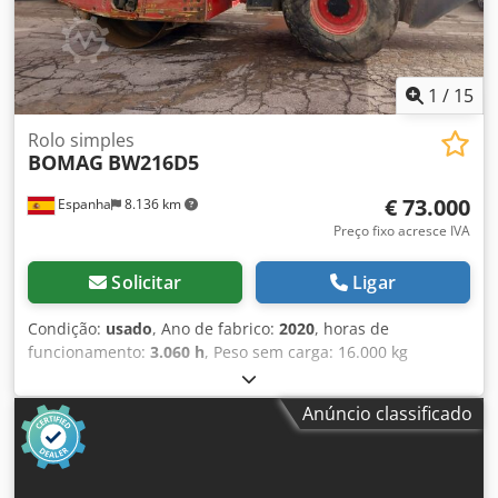
1
/
15
Rolo simples
BOMAG
BW216D5
€ 73.000
Espanha
8.136 km
Preço fixo acresce IVA
Solicitar
Ligar
Condição:
usado
, Ano de fabrico:
2020
, horas de
funcionamento:
3.060 h
, Peso sem carga: 16.000 kg
Dimensões (C x L x A): 622 x 230 x 299 cm Tipo de motor:
Deutz DEUTZ TCD4.1 L-4 = Outras opções e acessórios =
Anúncio classificado
Dwedpeygu Rvsfx Anfoa - Aquecimento do assento