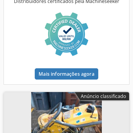
largura de trabalho 1.000 mm – motor diesel Kubota, fase
Distribuidores certificados pela Machineseeker
V / TIER4f – quatro rodas de borracha com perfil liso na
parte traseira – sistema de condução e vibração
hidrostático – 2 raspadores por rolo, com pré-tensão por
mola e dobráveis – aspersão por pressão com controlo de
intervalos – alavanca multifuncional para condução – visor
multifuncional, incluindo contador de horas de
funcionamento – indicador do nível da água – botão de
paragem de emergência – controlo de vibração inteligente
– compartimento de armazenamento integrado – assento
do condutor ajustável – interruptor de contacto do assento
– proteção contra vandalismo – tomada de 12 V –
Mais informações agora
iluminação de trabalho frontal/traseira – dispositivo de
aviso de marcha-atrás – capô com fecho, fabricado em
material compósito – olhais de amarração galvanizados –
suspensão de um ponto.
Anúncio classificado