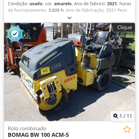
Condição:
usado
, cor:
amarelo
, Ano de fabrico:
2021
, horas
de funcionamento:
3.820 h
, Ano de fabricação: 2021 Peso
vazio: 16.000 kg Dimensões (C x L x A): 622 x 230 x 299 cm
Tipo de motor: Deutz DEUTZ TCD4.1 L-4 Dwodpfex Sqhiox
Clique
Anfja
1
/
11
Rolo combinado
BOMAG
BW 100 ACM-5