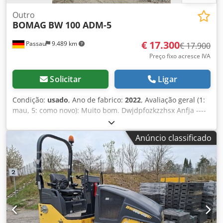
Outro
BOMAG
BW 100 ADM-5
€ 17.300
Passau
9.489 km
€ 17.900
Preço fixo acresce IVA
Solicitar
Ligar
Condição:
usado
, Ano de fabrico:
2022
, Avaliação geral (1:
mau, 5: como novo): Muito bom. Dwjdpfozkzzhsx Anfja ----
Novo, em conformidade com as normas de segurança e
saúde no trabalho!
Anúncio classificado