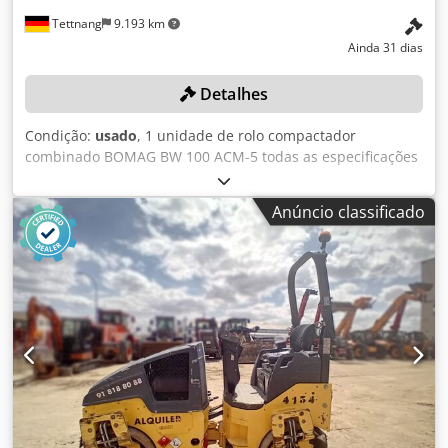
Tettnang
9.193 km
Ainda 31 dias
Detalhes
Condição:
usado
, 1 unidade de rolo compactador
combinado BOMAG BW 100 ACM-5 todas as especificações
técnicas do item em leilão podem ser encontradas em
"Documentos" como um ficheiro PDF para download! Cor:
Anúncio classificado
conforme a imagem, de acordo com as fotografias e a
inspeção Dedpfx Anozqaycsfowa Estado: usado