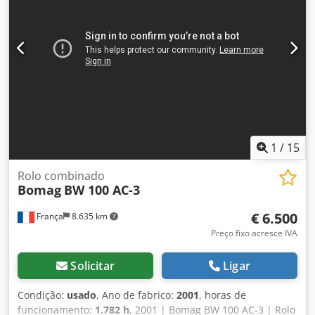
1
/
15
Rolo combinado
Bomag
BW 100 AC-3
€ 6.500
França
8.635 km
Preço fixo acresce IVA
Solicitar
Ligar
Condição:
usado
, Ano de fabrico:
2001
, horas de
funcionamento:
1.782 h
, 2001 | Bomag BW 100 AC-3 | Rolo