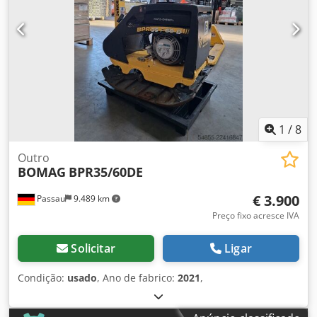
encontradas em nosso site. Reservamo-nos o direito a
erros e venda prévia! Locação possível = Mais informações
= Djdpfxjzpdhzs Anfjwa Para mais informações, entre em
contato com Tobias Ebert.
1
/
8
Outro
BOMAG
BPR35/60DE
€ 3.900
Passau
9.489 km
Preço fixo acresce IVA
Solicitar
Ligar
Condição:
usado
, Ano de fabrico:
2021
,