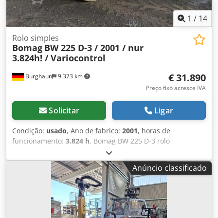
1
/
14
Rolo simples
Bomag
BW 225 D-3 / 2001 / nur
3.824h! / Variocontrol
€ 31.890
Burghaun
9.373 km
Preço fixo acresce IVA
Solicitar
Ligar
Condição:
usado
, Ano de fabrico:
2001
, horas de
funcionamento:
3.824 h
, Bomag BW 225 D-3 rolo
compactador, ano de fabricação: 2001, horas de operação:
apenas 3.824 h, motor: Deutz [145kW/197CV], Variocontrol,
Anúncio classificado
peso: 24.700 kg, impressora, pneus: 40%, máquina alemã,
estado conforme a idade, pronta para uso. Mediante
solicitação, podemos elaborar uma proposta de leasing ou
financiamento para você. O Sr. Mihm (tel.) terá o maior
prazer em atendê-lo. Mais informações podem ser