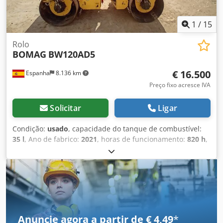
1
/
15
Rolo
BOMAG
BW120AD5
€ 16.500
Espanha
8.136 km
Preço fixo acresce IVA
Solicitar
Ligar
Condição:
usado
, capacidade do tanque de combustível:
35 l
, Ano de fabrico:
2021
, horas de funcionamento:
820 h
,
Peso em vazio: 2.700 kg Dimensões (C x L x A): 253 x 127 x
257 cm Dwedsy Iz A Aspfx Anfea
Anuncie agora a partir de € 4,49
*