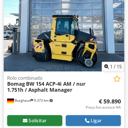
financiamento. O Sr. Mihm (Tel. ) terá todo o prazer em
ajudá-lo. Mais informações podem ser encontradas no
nosso site. Salvo erros e venda prévia! = Mais informações
= Dwedpfx Anozq Tzyjfea Para obter mais informações,
entre em contato com Tobias Ebert.
1
/
15
Rolo combinado
Bomag
BW 154 ACP-4i AM / nur
1.751h / Asphalt Manager
€ 59.890
Burghaun
9.373 km
Preço fixo acresce IVA
Solicitar
Ligar