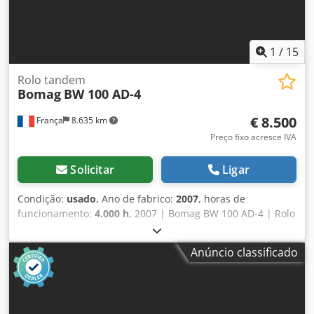
1
/
15
Rolo tandem
Bomag
BW 100 AD-4
€ 8.500
França
8.635 km
Preço fixo acresce IVA
Solicitar
Ligar
Condição:
usado
, Ano de fabrico:
2007
, horas de
funcionamento:
4.000 h
, 2007 | Bomag BW 100 AD-4 | Rolo
Compactador Tandem Usado | 4000 horas 📍 Localização:
França 🚛 Entrega disponível para o seu destino – Utilize
Anúncio classificado
nossa calculadora de frete para estimar os custos de
transporte! 💰 Compre agora por EUR 8.500 ou faça uma
proposta. Pagamento na entrega disponível por uma taxa
acessível (sujeito a aprovação)* 👷‍♂️ Inspecionado por um