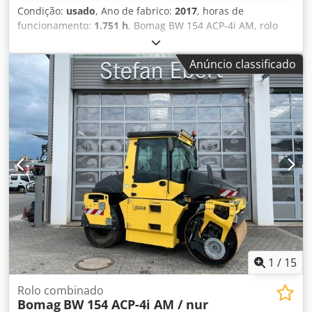
Condição:
usado
, Ano de fabrico:
2017
, horas de
funcionamento:
1.751 h
, Bomag BW 154 ACP-4i AM, rolo
compactador combinado, ano de fabricação: 2017, horas
de operação: apenas 1.751 horas, motor: Kubota [55,4
Anúncio classificado
kW/75 CV], Asphalt Manager 2, cortador de asfalto em
ambos os lados, peso: 7.400 kg, tambor com revestimento
liso, em bom estado, pronto para uso imediato. Se desejar,
apresentamos uma proposta de leasing ou financiamento.
O Sr. Mihm (tel. ) terá todo o prazer em ajudá-lo. Para mais
informações, consulte o nosso site. Salvo erro e omissão,
bem como venda prévia! Aluguer possível. Djdpfx Ajzq
Tztenfjwa = Mais informações = Contacte Tobias Ebert para
obter mais informações.
1
/
15
Rolo combinado
Bomag
BW 154 ACP-4i AM / nur