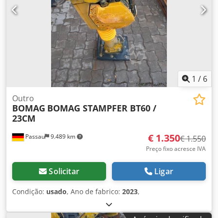
1
/
6
Outro
BOMAG
BOMAG STAMPFER BT60 /
23CM
€ 1.350
Passau
9.489 km
€ 1.550
Preço fixo acresce IVA
Solicitar
Ligar
Condição:
usado
, Ano de fabrico:
2023
,