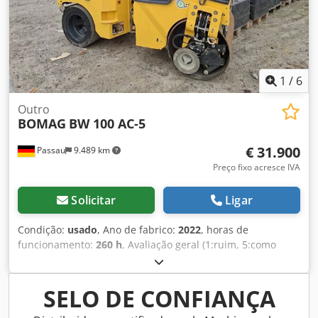
1
/
6
Outro
BOMAG
BW 100 AC-5
€ 31.900
Passau
9.489 km
Preço fixo acresce IVA
Solicitar
Ligar
Condição:
usado
, Ano de fabrico:
2022
, horas de
funcionamento:
260 h
, Avaliação geral (1:ruim, 5:como
novo): Muito bom Djdszkzznopfx Anfswa ---- Novo, em
conformidade com as normas de segurança e saúde no
trabalho – pronto para uso imediato Aproximadamente
SELO DE CONFIANÇA
260 horas de funcionamento – peso operacional 2.400 kg –