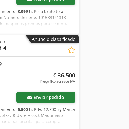
onamento:
8.099 h
, Peso bruto total:
sim Número de série: 101583141318
 de máquinas prontas para compra.
a-se à vontade para nos ligar ou enviar
lmente revisadas e verificadas quanto
Anúncio classificado
ico
o e as enviaremos prontamente.
-4
panhol e russo. Descubra nossa ampla
€ 36.500
Preço fixo acresce IVA
Enviar pedido
onamento:
6.500 h
, PBV: 12.700 kg Marca
dpfxsy R Uwre Aicock Máquinas à
e máquinas prontas para compra.
ade para nos ligar ou enviar um e-mail