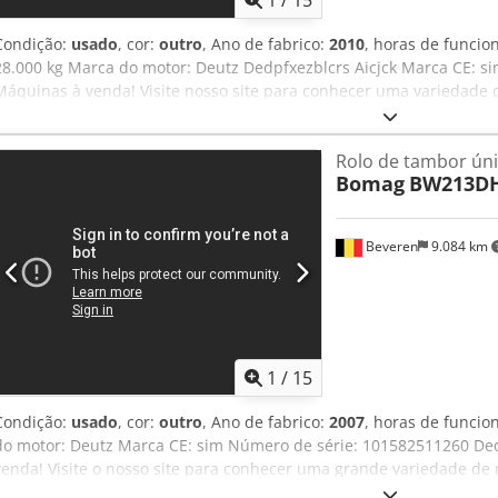
1
/
15
Condição:
usado
, cor:
outro
, Ano de fabrico:
2010
, horas de funci
28.000 kg Marca do motor: Deutz Dedpfxezblcrs Aicjck Marca CE: 
Máquinas à venda! Visite nosso site para conhecer uma variedade
Temos mais opções disponíveis além das listadas online, então sint
um e-mail a qualquer momento. Todas as nossas máquinas são tota
Rolo de tambor ún
à confiabilidade. Precisa de fotos? Basta entrar em contato conosc
Bomag
BW213DH
Oferecemos atendimento em holandês, inglês, francês, alemão, es
gama de máquinas confiáveis.
Beveren
9.084 km
1
/
15
Condição:
usado
, cor:
outro
, Ano de fabrico:
2007
, horas de funci
do motor: Deutz Marca CE: sim Número de série: 101582511260 De
venda! Visite o nosso site para conhecer uma grande variedade d
Temos mais opções além das exibidas online, então sinta-se à vont