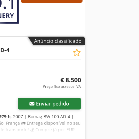
Anúncio classificado
D-4
€ 8.500
Preço fixo acresce IVA
Enviar pedido
979 h
, 2007 | Bomag BW 100 AD-4 |
o: França 🚛 Entrega disponível no seu
 de transporte! 💰 Compre já por EUR
taxa acessível (sujeito a aprovação)*