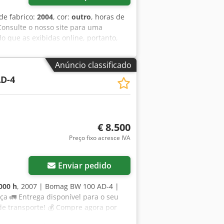
 de fabrico:
2004
, cor:
outro
, horas de
Consulte o nosso site para uma
 que as exibidas online, portanto,
 momento. Todas as nossas máquinas
isa de fotos? Basta nos contactar e as
Anúncio classificado
s, francês, alemão, espanhol e russo.
D-4
€ 8.500
Preço fixo acresce IVA
Enviar pedido
000 h
, 2007 | Bomag BW 100 AD-4 |
a 🚛 Entrega disponível para o seu
 de transporte! 💰 Compre agora por
or uma taxa acessível (sujeito a