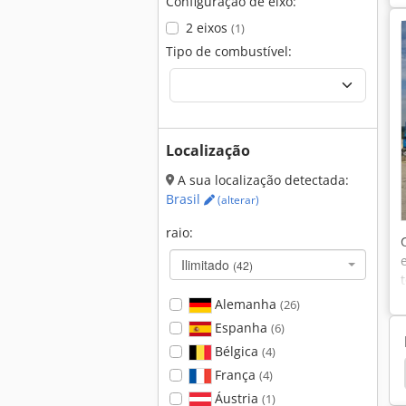
Configuração de eixo:
2 eixos
(1)
Tipo de combustível:
Localização
A sua localização detectada:
Brasil
(alterar)
raio:
Ilimitado
(42)
Alemanha
(26)
Espanha
(6)
Bélgica
(4)
em
Hamm 3520
Hamm 3518
Hamm 3414
França
(4)
Áustria
(1)