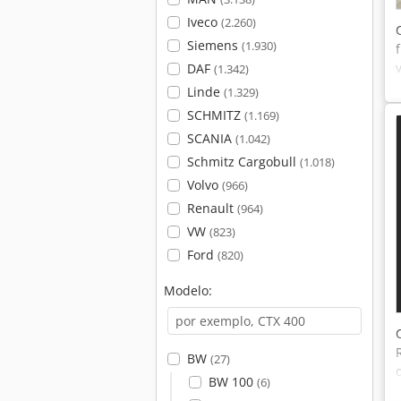
Iveco
(2.260)
Siemens
(1.930)
DAF
(1.342)
Linde
(1.329)
SCHMITZ
(1.169)
SCANIA
(1.042)
Schmitz Cargobull
(1.018)
Volvo
(966)
Renault
(964)
VW
(823)
Ford
(820)
Modelo:
BW
(27)
BW 100
(6)