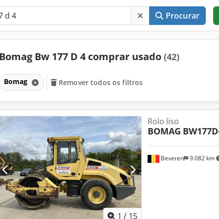
Procurar
Bomag Bw 177 D 4 comprar usado
(42)
Bomag
Remover todos os filtros
Rolo liso
BOMAG
BW177D
Beveren
9.082 km
1
/
15