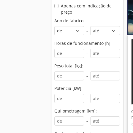
Apenas com indicação de
preço
Ano de fabrico:
-
Horas de funcionamento [h]:
-
Peso total [kg]:
-
Potência [kW]:
-
Quilometragem [km]:
-