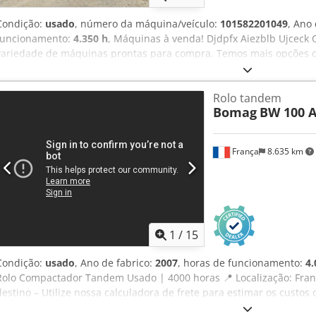
Condição:
usado
, número da máquina/veículo:
101582201049
, Ano
funcionamento:
4.350 h
, Máquinas à venda! Djdpfx Aiezblb Ujceck 
variedade de máquinas prontas para compra. Temos mais opções do
sinta-se à vontade para nos ligar ou enviar um e-mail a qualquer
são totalmente revisadas e verificadas quanto à confiabilidade. Prec
Rolo tandem
enviaremos prontamente. Prestamos assistência em holandês, inglê
Bomag
BW 100 A
Descubra a nossa ampla gama de máquinas confiáveis.
França
8.635 km
1
/
15
Condição:
usado
, Ano de fabrico:
2007
, horas de funcionamento:
4.
Rolo Compactador Tandem Usado | 4000 horas 📍 Localização: Franç
destino – Utilize nossa calculadora de frete para estimar os custos
EUR 8.500 ou faça uma proposta. Pagamento na entrega disponível p