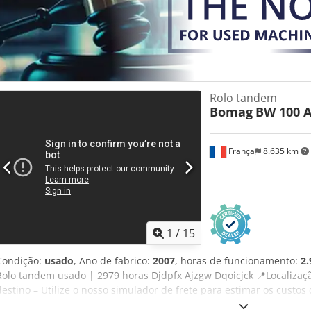
Rolo tandem
Bomag
BW 100 A
França
8.635 km
1
/
15
Condição:
usado
, Ano de fabrico:
2007
, horas de funcionamento:
2.
Rolo tandem usado | 2979 horas Djdpfx Ajzgw Dqoicjck 📍Localizaçã
destino – Utilize o nosso simulador de frete para estimar os custos
8.500 ou faça uma oferta. Pagamento na entrega disponível por uma 