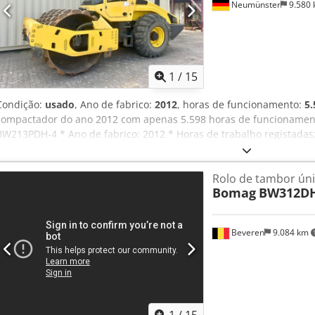
Neumünster
9.580
1
/
15
Condição:
usado
, Ano de fabrico:
2012
, horas de funcionamento:
5.
compactador do ano 2012 com apenas 5.598 horas de funcionamento
BW213PDH-4 * Ano de fabrico: 2012 * Horas de trabalho registadas:
13.100 KG * Ar condicionado * Máquina alemã * 119 KW * Motor Deu
disponíveis mediante pedido * Preço: 39.900 Euros, líquido + 19% I
Rolo de tambor ún
ligue: For more question please call: Erik Kortum: WhatsApp Kai Ko
Bomag
BW312DH
Todas as informações fornecidas sem garantia, sujeito a erros e ve
Beveren
9.084 km