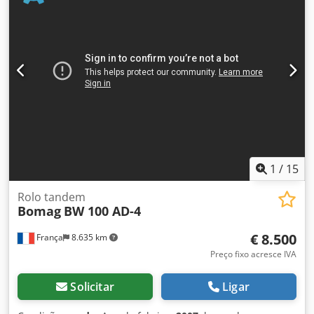
solicitação, podemos elaborar uma proposta de leasing ou
financiamento para você. O Sr. Mihm (tel.) terá o maior
prazer em atendê-lo. Mais informações podem ser
encontradas em nosso site. Reservamo-nos o direito a
erros e venda prévia! Locação possível = Mais informações
= Para mais informações, entre em contato com Tobias
Ebert. Cjdpfx Ajzpdhzoiporf
1
/
15
Rolo tandem
Bomag
BW 100 AD-4
€ 8.500
França
8.635 km
Preço fixo acresce IVA
Solicitar
Ligar