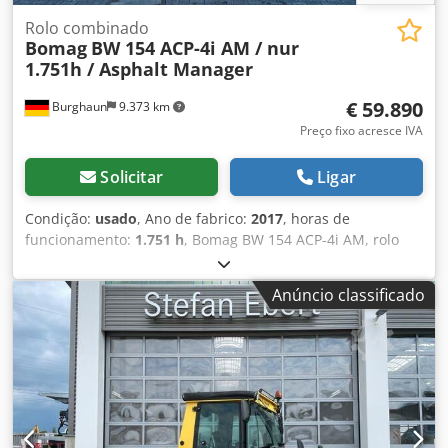
Rolo combinado
Bomag
BW 154 ACP-4i AM / nur
1.751h / Asphalt Manager
€ 59.890
Burghaun
9.373 km
Preço fixo acresce IVA
Solicitar
Ligar
Condição:
usado
, Ano de fabrico:
2017
, horas de
funcionamento:
1.751 h
, Bomag BW 154 ACP-4i AM, rolo
compactador combinado, ano de fabricação: 2017, horas
de operação: apenas 1.751 horas, motor: Kubota [55,4
Anúncio classificado
kW/75 CV], Asphalt Manager 2, cortador de asfalto em
ambos os lados, peso: 7.400 kg, tambor com revestimento
liso, em bom estado, pronto para uso imediato. Se desejar,
apresentamos uma proposta de leasing ou financiamento.
O Sr. Mihm (tel. ) terá todo o prazer em ajudá-lo. Para mais
informações, consulte o nosso site. Salvo erro e omissão,
bem como venda prévia! Crjdpfx Aozq Tztjipef Aluguer