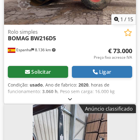
1
/
15
Rolo simples
BOMAG
BW216D5
€ 73.000
Espanha
8.136 km
Preço fixo acresce IVA
Solicitar
Ligar
Condição:
usado
, Ano de fabrico:
2020
, horas de
funcionamento:
3.060 h
, Peso sem carga: 16.000 kg
Dimensões (C x L x A): 622 x 230 x 299 cm Cjdpoygu Rvsfx
Aipsrf Tipo de motor: Deutz DEUTZ TCD4.1 L-4 = Outras
Anúncio classificado
opções e acessórios = - Aquecimento do assento