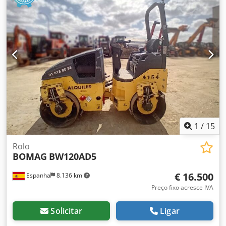
1
/
15
Rolo
BOMAG
BW120AD5
€ 16.500
Espanha
8.136 km
Preço fixo acresce IVA
Solicitar
Ligar