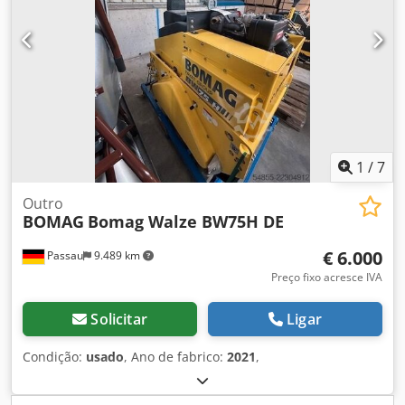
1
/
7
Outro
BOMAG
Bomag Walze BW75H DE
€ 6.000
Passau
9.489 km
Preço fixo acresce IVA
Solicitar
Ligar
Condição:
usado
, Ano de fabrico:
2021
,