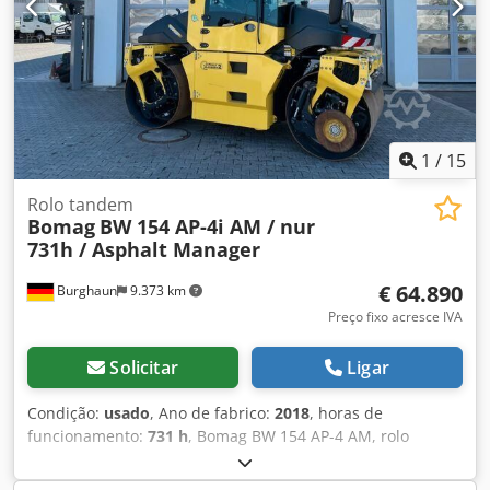
1
/
15
Rolo tandem
Bomag
BW 154 AP-4i AM / nur
731h / Asphalt Manager
€ 64.890
Burghaun
9.373 km
Preço fixo acresce IVA
Solicitar
Ligar
Condição:
usado
, Ano de fabrico:
2018
, horas de
funcionamento:
731 h
, Bomag BW 154 AP-4 AM, rolo
compactador tandem, ano de fabricação: 2018, horas de
operação: apenas 731h, motor: Kubota [55,4 kW/75 cv],