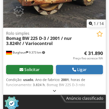
1
/
14
Rolo simples
Bomag
BW 225 D-3 / 2001 / nur
3.824h! / Variocontrol
€ 31.890
Burghaun
9.373 km
Preço fixo acresce IVA
Solicitar
Ligar
Condição:
usado
, Ano de fabrico:
2001
, horas de
funcionamento:
3.824 h
, Bomag BW 225 D-3 rolo
compactador, ano de fabricação: 2001, horas de operação:
apenas 3.824 h, motor: Deutz [145kW/197CV], Variocontrol,
Anúncio classificado
peso: 24.700 kg, impressora, pneus: 40%, máquina alemã,
estado conforme a idade, pronta para uso. Mediante