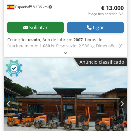
€ 13.000
Espanha
8.136 km
Preço fixo acresce IVA
Solicitar
Ligar
Condição:
usado
, Ano de fabrico:
2007
, horas de
funcionamento:
1.680 h
, Peso vazio: 2.586 kg Dimensões (C
x L x A): 248 x 128 x 180 cm Crodpfozb I Tmjx Aipjf
Anúncio classificado