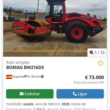
1
/
15
Rolo simples
BOMAG
BW216D5
€ 73.000
Espanha
8.136 km
Preço fixo acresce IVA
Solicitar
Ligar
Condição:
usado
, Ano de fabrico:
2020
, horas de
funcionamento:
2.960 h
, Ano de fabrico: 2020 Peso em