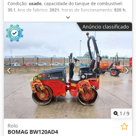
Condição:
usado
, capacidade do tanque de combustível:
35 l
, Ano de fabrico:
2021
, horas de funcionamento:
820 h
,
Peso em vazio: 2.700 kg Dimensões (C x L x A): 253 x 127 x
257 cm Codpfxjy Iz A Ao Aiporf
Anúncio classificado
1
/
9
Rolo
BOMAG
BW120AD4