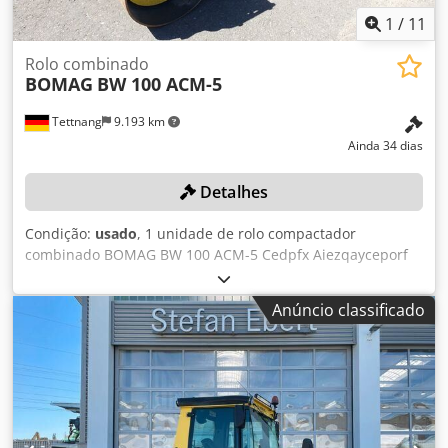
1
/
11
Rolo combinado
BOMAG
BW 100 ACM-5
Tettnang
9.193 km
Ainda 34 dias
Detalhes
Condição:
usado
, 1 unidade de rolo compactador
combinado BOMAG BW 100 ACM-5 Cedpfx Aiezqayceporf
todas as especificações técnicas do item em leilão podem
ser encontradas em "Documentos" como um ficheiro PDF
Anúncio classificado
para download! Cor: conforme a imagem, de acordo com
as fotografias e a inspeção Estado: usado