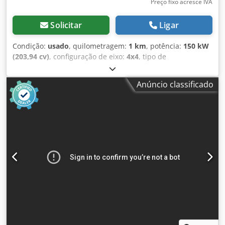
Preço fixo acresce IVA
Solicitar
Ligar
Condição:
usado
, quilometragem:
1 km
, potência:
150 kW
(203,94 cv)
, configuração de eixo:
4x4
, tipo de
engrenagem:
automático
, Ano de fabrico:
2013
, Peso em
vazio: 19.200 kg Carga útil: 1.730 kg Peso bruto total:
Anúncio classificado
20.930 kg Entre em contato com Emal Jaweed para mais
informações. Rolo compactador, Bomag BW 219 DH-4, Ano
de fabricação: 2013, Horas de operação: 6.523h,
Comprimento: 6.000 mm, Largura: 2.300 mm, Altura: 3.020
mm, Peso em vazio: 19.200 kg, Peso máximo: 20.930 kg,
Tipo de motor: Deutz TCD 2012 L06, Potência do motor: 150
kW / 204 cv, Rotação nominal: 2.200 rpm, Tamanho do
pneu: 800/60 R24 10.9, Velocidade máxima: 13 km/h,
EasyDrive (Tração hidrostática) (SN), Direção articulada
hidrostática, Intensidade de vibração ajustável, Botão de
emergência, Iluminação de trabalho, Iluminação
rodoviária, Luz de advertência, Cabine de proteção
ROPS/FOBS, Rádio com Bluetooth/USB, Sistema de alto-