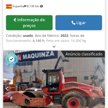
Espanha
8.136 km
Informação de
Ligar
preços
Condição:
usado
, Ano de fabrico:
2022
, horas de
funcionamento:
4.140 h
, Peso em vazio: 16.000 kg
Dimensões (C x L x A): 622 x 230 x 299 cm Codpezi Eb Nofx
Aipsrf
Anúncio classificado