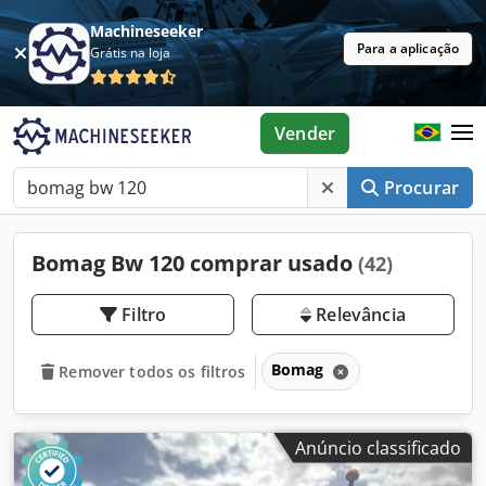
Machineseeker
Para a aplicação
Grátis na loja
Vender
Procurar
Bomag Bw 120 comprar usado
(42)
Filtro
Relevância
Bomag
Remover todos os filtros
Anúncio classificado