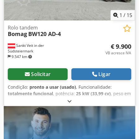
1
/
15
Rolo tandem
Bomag
BW120 AD-4
€ 9.900
Sankt Veit in der
Südsteiermark
VB acresce IVA
9.547 km
Solicitar
Ligar
Condição:
pronto a usar (usado)
, Funcionalidade:
totalmente funcional
, potência:
25 kW (33,99 cv)
, peso em
vazio:
2.800 kg
, Ano de fabrico:
2007
, horas de
funcionamento:
2.950 h
, BOMAG BW120AD-4 Ano de
fabrico: 2007 De acordo com o contador: 2.950 horas 25,2
kW Kubota 2.800 kg Preço de venda: 9.900,-- líquido
BOMAG BW100AD-4 Ano de fabrico: 2005 De acordo com o
contador: 6.594 horas 25,2 kW Kubota 2.600 kg Preço de