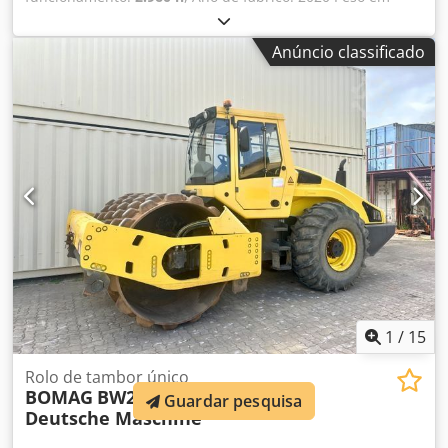
vazio: 16.000 kg Dimensões (C x L x A): 622 x 230 x 299 cm
Tipo de motor: Deutz DEUTZ TCD4.1 L-4 Cedpfx
Anúncio classificado
Aisxqfdtopjrf
1
/
15
Rolo de tambor único
BOMAG
BW213PDH-4 / 2012 BJ /
Guardar pesquisa
Deutsche Maschine