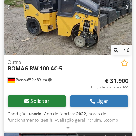
1
/
6
Outro
BOMAG
BW 100 AC-5
€ 31.900
Passau
9.489 km
Preço fixo acresce IVA
Solicitar
Ligar
Condição:
usado
, Ano de fabrico:
2022
, horas de
funcionamento:
260 h
, Avaliação geral (1:ruim, 5:como
novo): Muito bom ---- Novo, em conformidade com as
normas de segurança e saúde no trabalho – pronto para