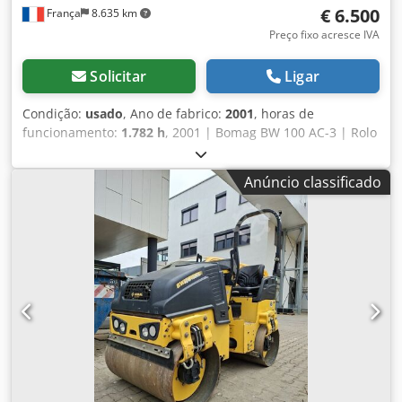
€ 6.500
França
8.635 km
Preço fixo acresce IVA
Solicitar
Ligar
Condição:
usado
, Ano de fabrico:
2001
, horas de
funcionamento:
1.782 h
, 2001 | Bomag BW 100 AC-3 | Rolo
Compactador Combinado Usado | 1782 horas 📍
Localização: França 🚛 Entrega disponível ao seu destino –
Anúncio classificado
Utilize nossa calculadora de frete para estimar os custos
de transporte! 💰 Compre agora por EUR 6.500 ou faça uma
oferta. Pagamento na entrega disponível com uma taxa
acessível (sujeito à aprovação)* Codpszcp Sgofx Aipsrf 👷‍♂️
Inspecionado por um especialista independente 41 pontos
de inspeção, 36 aprovados ✅ 5 com observações ℹ️ 0 falhas
críticas ⚠️ 📌 Comentário do inspetor: A máquina está
mecanicamente saudável e operacional, porém necessita
de alguns pequenos reparos antes de ser colocada em
campo. Os principais problemas funcionais são uma
bomba d’água avariada (sistema de irrigação), um
vazamento em uma linha de combustível e vazamentos