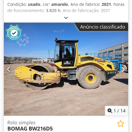
Condição:
usado
, cor:
amarelo
, Ano de fabrico:
2021
, horas
de funcionamento:
3.820 h
, Ano de fabricação: 2021
Crodpox Sqhiofx Aipef Peso vazio: 16.000 kg Dimensões (C
x L x A): 622 x 230 x 299 cm Tipo de motor: Deutz DEUTZ
Anúncio classificado
TCD4.1 L-4
1
/
14
Rolo simples
BOMAG
BW216D5