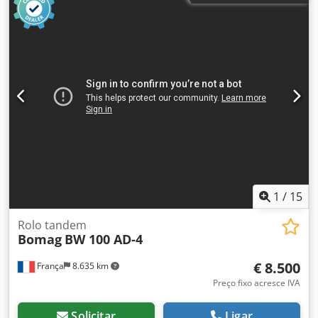
peso: 7.400 kg, tambor com revestimento liso, em bom
estado, pronto para uso imediato. Cedpjzq Tzmjfx Aiporf
Se desejar, apresentamos uma proposta de leasing ou
financiamento. O Sr. Mihm (tel. terá todo o prazer em
ajudá-lo. Mais informações podem ser encontradas em
nosso site. Salvo erros e vendas prévias! Aluguel possível.
= Mais informações = Entre em contato com Tobias Ebert
para obter mais informações.
1
/
15
Rolo tandem
Bomag
BW 100 AD-4
€ 8.500
França
8.635 km
Preço fixo acresce IVA
Solicitar
Ligar