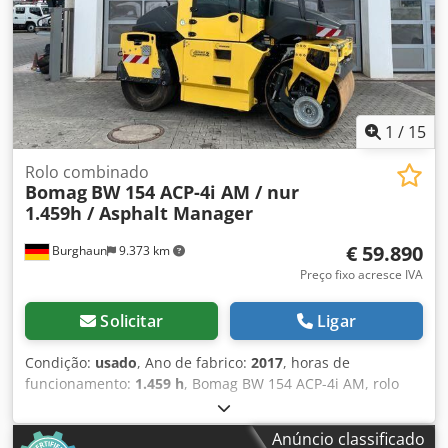
possível. = Mais informações = Contacte Tobias Ebert para
obter mais informações.
1
/
15
Rolo combinado
Bomag
BW 154 ACP-4i AM / nur
1.459h / Asphalt Manager
€ 59.890
Burghaun
9.373 km
Preço fixo acresce IVA
Solicitar
Ligar
Condição:
usado
, Ano de fabrico:
2017
, horas de
funcionamento:
1.459 h
, Bomag BW 154 ACP-4i AM, rolo
vibratório combinado, ano de fabricação: 2017, horas de
operação: apenas 1.459h, motor: Kubota [55,4 kW/75 cv],
Anúncio classificado
Asphalt Manager 2, cortador de asfalto do lado direito,