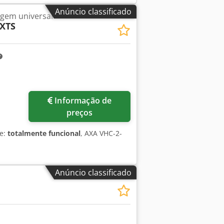
Anúncio classificado
gem universal
-XTS
Informação de
preços
de:
totalmente funcional
, AXA VHC-2-
Anúncio classificado