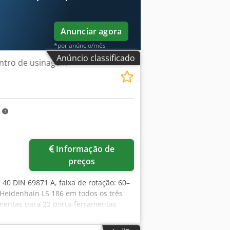
ias, são reservados! Dkodozqgh Hopfx
Anunciar agora
*por anúncio/mês
Anúncio classificado
entro de usinagem
m
Informação de
preços
 40 DIN 69871 A, faixa de rotação: 60–
Heidenhain LS 186 em todos os três
amentas para 22 porta-ferramentas
 20 bar, sistema de filtro de banda
urso do eixo X de 2.240 mm foi