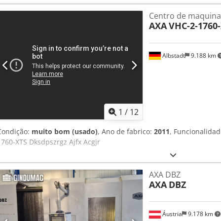
Centro de maquina
AXA
VHC-2-1760
Albstadt
9.188 km
1
/
12
Condição:
muito bom (usado)
, Ano de fabrico:
2011
, Funcionalida
1760-XTS Dksdpszrgz Ajfx Acgjr
AXA DBZ
AXA
DBZ
Áustria
9.178 km