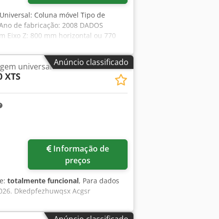
efrigeração (chiller)
Universal: Coluna móvel Tipo de
Ano de fabricação: 2008 DADOS
mm Eixo Z: 800 mm horizontal ou 770
ação contínua Avanço rápido (X/Y/Z): 40
0 - 6.000 rpm Potência do motor
Anúncio classificado
gem universal
Trocador de ferramentas Nº de
0 XTS
 CNC: AXA RTA 4L-520 Plato: Ø 520
 altura do ponto 280 mm Peso da
sticas do equipamento Refrigeração
eservatório integrado de 200 litros para
igerante: 400 l Sensor de medição: 3D,
e refrigeração externa com ar
to: Heidenhain Modo de operação: 4
Informação de
lizante (Turcite) Renovação da camada
preços
de:
totalmente funcional
, Para dados
 2026. Dkedpfezhuwqsx Acgsr