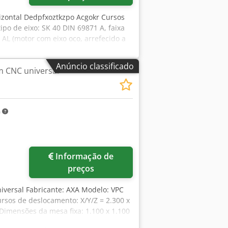
rizontal Dedpfxoztkzpo Acgokr Cursos
po de eixo: SK 40 DIN 69871 A, faixa
 AL (motor com eixo oco, arrefecido a
0 graus a +90 graus, divisão: 2,5 graus
tas para 22 posições, montado
Anúncio classificado
m CNC universal
o lado esquerdo. Dimensões da área de
m
Informação de
preços
iversal Fabricante: AXA Modelo: VPC
rsos de deslocamento: X/Y/Z = 2.300 x
imensões da mesa fixa: 1.100 x 1.100
cger Armazenamento de ferramentas: