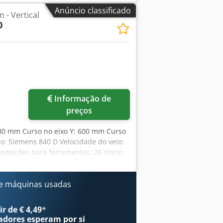
ente 20 toneladas. 3826ä
Anúncio classificado
 - Vertical
0
Informação de
preços
 930 mm Curso no eixo Y: 600 mm Curso
o: Siemens 840 D Velocidade do veio:
 posições para ferramentas: 26 Horas
ção: 69 KVA Peso da máquina:
contra-se em bom estado de
o prévia. Características técnicas e
e máquinas usadas
e aparas - Sistema de filtragem de
mostrados nas imagens fazem parte do
r de € 4,49
*
mações adicionais. Alterações e erros
adores
esperam por si