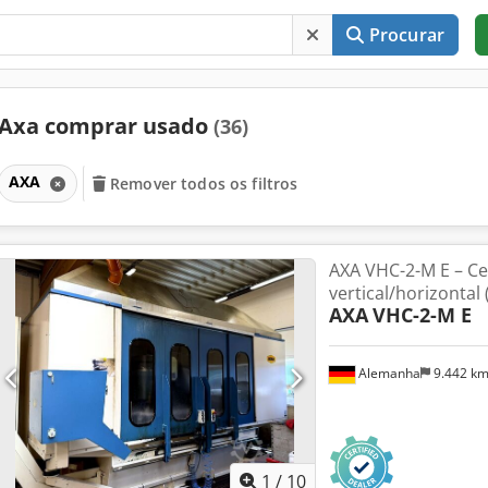
Procurar
Axa comprar usado
(36)
AXA
Remover todos os filtros
AXA VHC-2-M E – C
vertical/horizontal 
AXA
VHC-2-M E
Alemanha
9.442 k
1
/
10