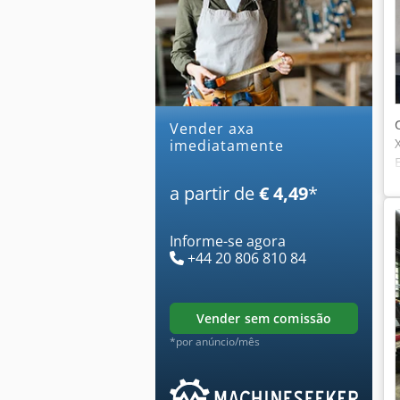
Vender axa
imediatamente
a partir de
€ 4,49
*
Informe-se agora
+44 20 806 810 84
vender sem comissão
*por anúncio/mês