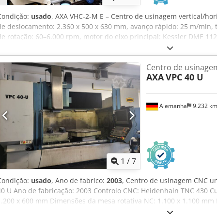
Condição:
usado
, AXA VHC-2-M E – Centro de usinagem vertical/ho
de deslocamento: 2.360 x 500 x 630 mm, avanço rápido: 25 m/min, ti
de rotação: 60–6.000 rpm, motor do eixo principal: Kessler DME 112
água, 27 kW). Controlo: HEIDENHAIN TNC 430 PA. Cabeça rotativa: -9
– permitindo usinagem vertical e horizontal. Trocador de ferramen
Centro de usinage
lateralmente; transportador de aparas com sistema de descarga d
AXA
VPC 40 U
instalação: aprox. 6,1 x 2,8 x 3,2 m.
Alemanha
9.232 k
1
/
7
Condição:
usado
, Ano de fabrico:
2003
, Centro de usinagem CNC un
40 U Ano de fabricação: 2003 Controlo CNC: Heidenhain TNC 430 Cu
1.200 x 600 mm Dimensões da mesa rotativa NC: 1.100 x 1.100 mm D
mm Sistema de fixação de ferramentas: SK40 Dkodpfx Aswwt Nmo