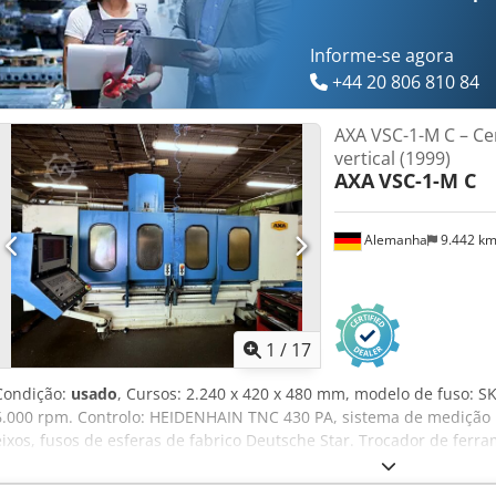
nos dados e especificações técnicas, bem como vendas intermediár
Acgor
Informe-se agora
+44 20 806 810 84
AXA VSC-1-M C – C
vertical (1999)
AXA
VSC-1-M C
Alemanha
9.442 k
1
/
17
Condição:
usado
, Cursos: 2.240 x 420 x 480 mm, modelo de fuso: SK
6.000 rpm. Controlo: HEIDENHAIN TNC 430 PA, sistema de medição 
eixos, fusos de esferas de fabrico Deutsche Star. Trocador de ferr
SMK. Equipamento: fornecimento de fluido de refrigeração interno a
externo, transportador de aparas de banda articulado e eixo B. O c