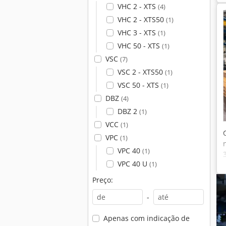
VHC 2 - XTS
(4)
VHC 2 - XTS50
(1)
VHC 3 - XTS
(1)
VHC 50 - XTS
(1)
VSC
(7)
VSC 2 - XTS50
(1)
VSC 50 - XTS
(1)
DBZ
(4)
DBZ 2
(1)
VCC
(1)
VPC
(1)
VPC 40
(1)
VPC 40 U
(1)
Preço:
-
Apenas com indicação de