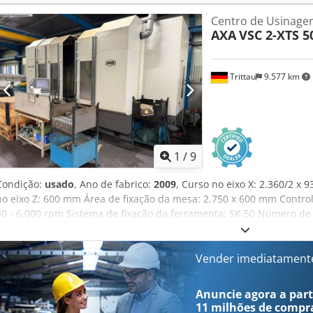
60 posições Velocidade de rotação: 10.000 rpm Peso: aproximadam
Centro de Usinagem
AXA
VSC 2-XTS 5
Trittau
9.577 km
1
/
9
Condição:
usado
, Ano de fabrico:
2009
, Curso no eixo X: 2.360/2 x
no eixo Z: 600 mm Área de fixação da mesa: 2.750 x 600 mm Control
30 - 6.000 rpm Sistema de fixação da ferramenta: SK 50 Número de
de funcionamento: aproximadamente 50.884 horas Potência de liga
aproximadamente 20 toneladas Na nossa avaliação, a máquina en
conservação e pode ser inspecionada com energia, mediante marcaçã
Vender imediatament
acessórios: - Volante manual, Heidenhain HR 410 - Transportador d
banda externo Acessórios, ferramentas e dispositivos de fixação 
Anuncie agora a parti
escopo de fornecimento apenas se estiverem mencionados nas infor
11 milhões de compr