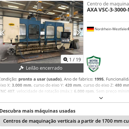
Centro de maquinaç
concebido para duas zonas de fixação de 700 mm cada, para ope
AXA
VSC-3-3000
Usx Acgjkr
Nordrhein-Westfalen
1
/
19
Leilão encerrado
Condição:
pronto a usar (usado)
, Ano de fabrico:
1995
, Funcionali
eixo X:
3.000 mm
, curso do eixo Y:
420 mm
, curso do eixo Z:
480 m
TNC 407
, velocidade de rotação (máx.):
6.000 rpm
, Sem preço mínim
DETALHES TÉCNICOS Dsdpfxozncnqe Acgokr Curso do eixo X: 3.000
eixo Z: 480 mm Dimensões da mesa: aprox. 3.000 × 500 mm Porta-f
6.000 rpm Trocador de ferramentas: 22 posições DETALHES DA MÁ
Descubra mais máquinas usadas
407 EQUIPAMENTO Cabeçote de fresagem angular/universal adicion
Centros de maquinação verticais a partir de 1700 mm c
Documentação/Manual Usinagem de 4/5 eixos: possível Usinagem d