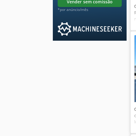
vender sem comissão
*por anúncio/mês