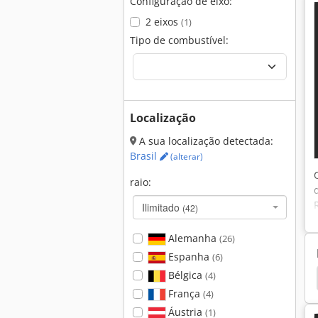
Configuração de eixo:
2 eixos
(1)
Tipo de combustível:
Localização
A sua localização detectada:
Brasil
(alterar)
raio:
Ilimitado
(42)
Alemanha
(26)
Espanha
(6)
Bélgica
(4)
em
Hamm 3520
Hamm 3518
Hamm 3414
França
(4)
Áustria
(1)