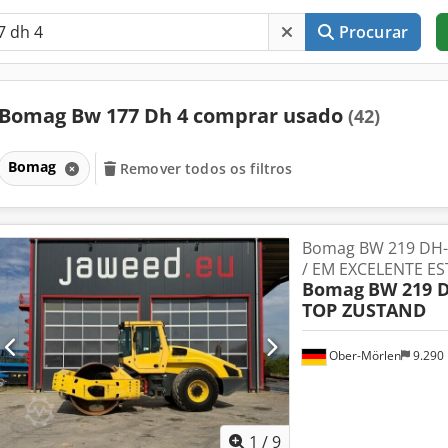
Procurar
Bomag Bw 177 Dh 4 comprar usado
(42)
Bomag
Remover todos os filtros
Bomag BW 219 DH-
/ EM EXCELENTE E
Bomag
BW 219 D
TOP ZUSTAND
Ober-Mörlen
9.290
1
/
9