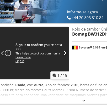
Informe-se agora
+44 20 806 810 84
Rolo de tambor ún
Bomag
BW312DH
Beveren
9.084 km
1
/
15
Condição:
usado
, cor:
outro
, Ano de fabrico:
2010
, horas de funci
28.000 kg Marca do motor: Deutz Marca CE: sim Número de série: 
nosso site para conhecer uma variedade de máquinas prontas par
disponíveis além das listadas online, então sinta-se à vontade para
qualquer momento. Todas as nossas máquinas são totalmente revis