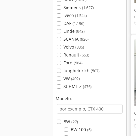
Siemens
(1.627)
Iveco
(1.544)
DAF
(1.196)
Linde
(943)
SCANIA
(926)
Volvo
(836)
Renault
(653)
Ford
(584)
Jungheinrich
(507)
VW
(492)
SCHMITZ
(476)
Modelo:
BW
(27)
BW 100
(6)