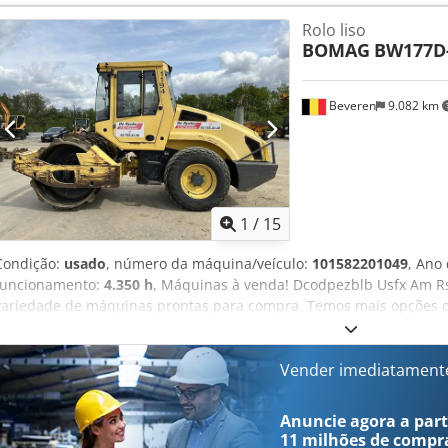
disponíveis mediante pedido * Preço: 39.900 Euros, líquido + 19% I
Rolo liso
ligue: For more question please call: Erik Kortum: WhatsApp Kai 
BOMAG
BW177D
fornecidas sem garantia, sujeito a erros e venda antecipada. Dcodp
Beveren
9.082 km
1
/
15
Condição:
usado
, número da máquina/veículo:
101582201049
, Ano
funcionamento:
4.350 h
, Máquinas à venda! Dcodpezblb Usfx Am Rs
variedade de máquinas prontas para compra. Temos mais opções do
sinta-se à vontade para nos ligar ou enviar um e-mail a qualquer
são totalmente revisadas e verificadas quanto à confiabilidade. Prec
enviaremos prontamente. Prestamos assistência em holandês, inglê
Vender imediatament
Descubra a nossa ampla gama de máquinas confiáveis.
Anuncie agora a parti
11 milhões de compr