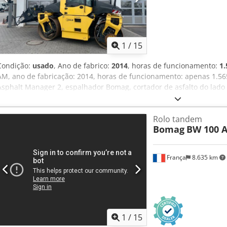
canteiro de obra disponível ✔ Garantia de devolução do dinheiro ✔
Considerando outras opções de máquinas? Oferecemos ferramentas 
proprietários e operadores de equipamentos – facilmente acessíve
1
/
15
Condição:
usado
, Ano de fabrico:
2014
, horas de funcionamento:
1.
AM, ano de fabricação: 2014, horas de funcionamento: apenas 1.56
Asphalt Manager 2, espalhador Bomag, cortador de asfalto do lado 
superfície lisa, bom estado, pronto para uso imediato. Se desejar
arrendamento ou financiamento. O Sr. Mihm (tel. ) terá todo o pra
Rolo tandem
podem ser encontradas no nosso site. Erros e vendas prévias rese
Bomag
BW 100 A
Uofx Am Rjck = Mais informações = Contacte Tobias Ebert para obt
França
8.635 km
1
/
15