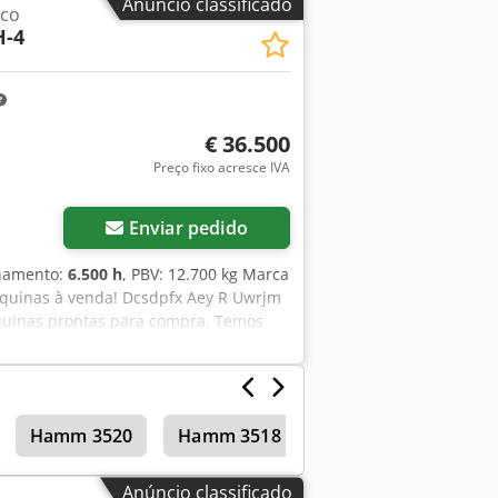
Anúncio classificado
ico
 e as enviaremos prontamente.
-4
anhol e russo. Dcsdpfx Amjzblcrj Rek
€ 36.500
Preço fixo acresce IVA
Enviar pedido
onamento:
6.500 h
, PBV: 12.700 kg Marca
quinas à venda! Dcsdpfx Aey R Uwrjm
áquinas prontas para compra. Temos
a nos ligar ou enviar um e-mail a
adas e verificadas quanto à
 prontamente. Estamos disponíveis para
o. Descubra a nossa ampla gama de
Hamm 3520
Hamm 3518
Anúncio classificado