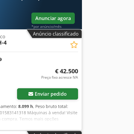
Anunciar agora
*por anúncio/mês
Anúncio classificado
ico
-4
€ 42.500
Preço fixo acresce IVA
Enviar pedido
onamento:
8.099 h
, Peso bruto total:
101583141318 Máquinas à venda! Visite
a compra. Temos mais opções
 nos ligar ou enviar um e-mail a
adas e verificadas quanto à