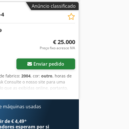
VA ----Para mais informações, por favor
Anúncio classificado
Kortum: WhatsApp Todas as informações
-4
fxeyt Uirs Am Rjk
€ 25.000
Preço fixo acresce IVA
Enviar pedido
 de fabrico:
2004
, cor:
outro
, horas de
k Consulte o nosso site para uma
 que as exibidas online, portanto,
 momento. Todas as nossas máquinas
isa de fotos? Basta nos contactar e as
s, francês, alemão, espanhol e russo.
e máquinas usadas
r de € 4,49
*
adores
esperam por si