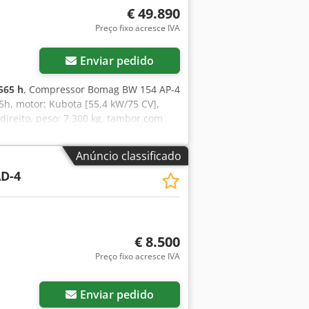
 Pagamentos seguros e flexíveis 🔄
€ 49.890
e recursos úteis para todos os
Preço fixo acresce IVA
is em nossa plataforma.
Enviar pedido
565 h
, Compressor Bomag BW 154 AP-4
5h, motor: Kubota [55,4 kW/75 CV],
direito, peso: 7.300 kg, tambor com
, apresentaremos uma proposta de
zer em ajudá-lo. Mais informações
Anúncio classificado
rvados! Aluguer possível. Dedpezpdh
D-4
er mais informações.
€ 8.500
Preço fixo acresce IVA
Enviar pedido