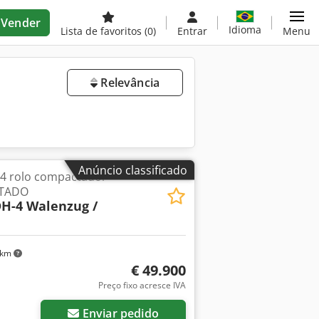
Vender
Idioma
Lista de favoritos
(0)
Entrar
Menu
Relevância
Anúncio classificado
4 rolo compactador
STADO
H-4 Walenzug /
 km
€ 49.900
Preço fixo acresce IVA
Enviar pedido