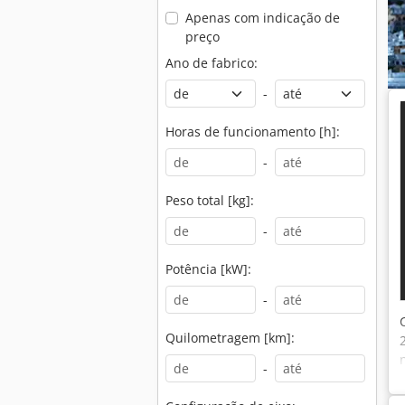
Apenas com indicação de
preço
Ano de fabrico:
-
Horas de funcionamento [h]:
-
Peso total [kg]:
-
Potência [kW]:
-
Quilometragem [km]:
-