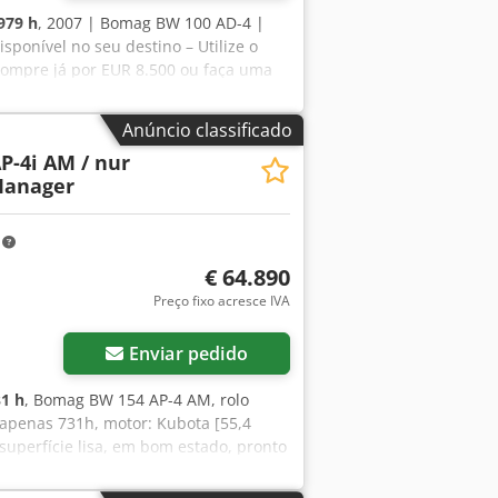
979 h
, 2007 | Bomag BW 100 AD-4 |
sponível no seu destino – Utilize o
 Compre já por EUR 8.500 ou faça uma
ito a aprovação)* 👷‍♂️ Inspecionado
perfeições ℹ️ 0 falhas ⚠️ 📌
Anúncio classificado
 pequeno vazamento hidráulico. 📄
P-4i AM / nur
jzgw Dqsm Rsk Dica: A referência
Manager
s online. 💡 Por que esta máquina e
r profissionais ✔ Entrega disponível
 de pagamento seguras e flexíveis 🔄
m
 e recursos úteis para todos os
€ 64.890
lataforma.
Preço fixo acresce IVA
Enviar pedido
1 h
, Bomag BW 154 AP-4 AM, rolo
apenas 731h, motor: Kubota [55,4
 superfície lisa, em bom estado, pronto
ng ou financiamento. O Sr. Mihm (Tel.
tradas no nosso site. Salvo erros e