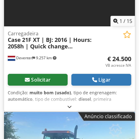
operacional: 35,5 toneladas.
1
/
15
Carregadeira
Case
21F XT | BJ: 2016 | Hours:
2058h | Quick change...
€ 24.500
Deventer
9.257 km
VB acresce IVA
Solicitar
Ligar
Condição:
muito bom (usado)
, tipo de engrenagem:
automático
, tipo de combustível:
diesel
, primeira
matrícula:
06/2016
, Ano de fabrico:
2016
, horas de
funcionamento:
2.058 h
, Equipamento:
cabina
, = Outras
Anúncio classificado
opções e acessórios = - Cabine fechada - Rádio/Leitor de
CD = Notas = Retroescavadora de esteiras CASE 21F XT,
fabricada em 2016, com apenas 2.058 horas de operação.
Esta retroescavadora de esteiras compacta e potente é