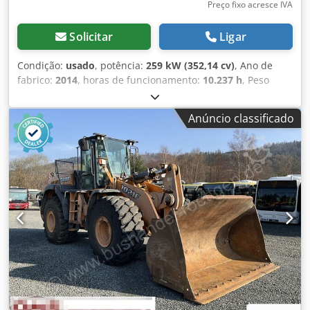
Preço fixo acresce IVA
Solicitar
Ligar
Condição:
usado
, potência:
259 kW (352,14 cv)
, Ano de
fabrico:
2014
, horas de funcionamento:
10.237 h
, Peso
vazio: 27.024 kg Entre em contato com Emal Jaweed para
mais informações. Carregadeira de rodas / Wheel Loader,
Anúncio classificado
Case 1121F, ano de fabricação 2014, horas de operação:
10.237 h, comprimento: 8.960 mm, largura: 2.990 mm,
altura: 3.570 mm, peso bruto máximo autorizado: 27.024
kg, motor: Case, potência do motor: 239 kW, ar-
condicionado, balança, hidráulica auxiliar, câmera de ré,
lubrificação automática, dimensões da concha:
comprimento: 1.800 mm, largura: 3.000 mm, altura: 1.750
mm, vídeo disponível. Outros: * Oferecemos mais de 200
unidades à venda. * Nossa localização está a 30 km ao
norte do aeroporto de Frankfurt/M. * Financiamento e
leasing disponíveis. * Especialista em transporte e
exportação mundial. * Não nos responsabilizamos por
erros de impressão e digitação. Cjdoyn Nfwepfx Ag Seha *