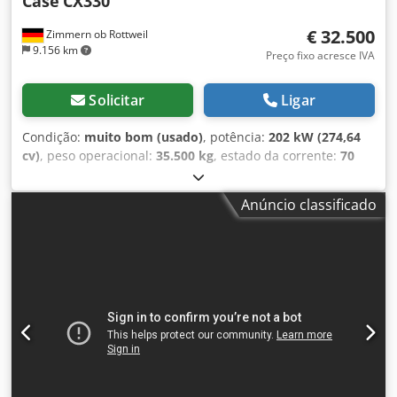
Case
CX330
€ 32.500
Zimmern ob Rottweil
9.156 km
Preço fixo acresce IVA
Solicitar
Ligar
Condição:
muito bom (usado)
, potência:
202 kW (274,64
cv)
, peso operacional:
35.500 kg
, estado da corrente:
70
percentagem
, Ano de fabrico:
2006
, horas de
funcionamento:
9.139 h
, Equipamento:
ar condicionado
,
Anúncio classificado
CASE CX330 Ano de fabricação: 2006 Horas de operação:
9.139 horas Cabine fechada Ar condicionado Rádio
Sistema de lubrificação central Braço padrão Lança: 3,30 m
Instalação completa para ferramentas (martelo, pinça,
tesoura) Engate rápido OQ80 1 concha – 800 mm de
largura 1 pinça – funcional, necessita de reparação
Conjunto de esteiras com aproximadamente 70% de vida
útil restante Placas de base com 600 mm de largura Motor
Isuzu com 202 kW Certificação CE Chjdpfszp Rm Rjx Ag Sja
Dimensões para transporte: 10,8 x 3 x 3,40 m Peso