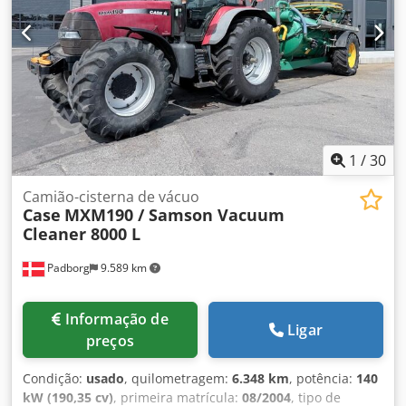
Tipo: Case Bender / máquina para formação de lombadas
Largura de trabalho: aprox. 600 mm Regulação da pressão
dos rolos Construção estável em ferro fundido
Acionamento elétrico Mesa de trabalho Chsdpfxsziwnbs Ag
Sea Estado: usada Aplicações: produção de livros em capa
dura, encadernadoras, gráficas, empresas de impressão,
produção de álbuns, catálogos e capas.
1
/
30
Camião-cisterna de vácuo
Case
MXM190 / Samson Vacuum
Cleaner 8000 L
Padborg
9.589 km
Informação de
Ligar
preços
Condição:
usado
, quilometragem:
6.348 km
, potência:
140
kW (190,35 cv)
, primeira matrícula:
08/2004
, tipo de