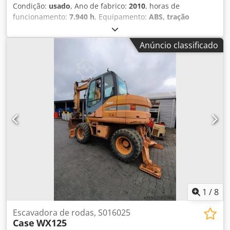
Condição:
usado
, Ano de fabrico:
2010
, horas de
funcionamento:
7.940 h
, Equipamento:
ABS, tração
integral
, EXCAVADORA MÓVEL CASE Tipo: WX165
(Escavadora Hidráulica) Número de aprovação do tipo:
Anúncio classificado
N211 Fabricante do motor: Case Potência do motor: 105 kW
Horas de operação: 7940 h Peso bruto autorizado: 18000 kg
Comprimento para transporte: 8,19 m Largura para
transporte: 1,91 m Altura para transporte: 2,89 m Cor:
Amarelo - Controlo por joystick - Lâmina de nivelamento -
Câmara Cjdpfx Agjzripce Soha Teremos todo o prazer em
ajudá-lo também na área de financiamento/leasing, com o
apoio dos nossos parceiros. Todos os dados sujeitos a
alterações sem aviso prévio. Salvo erro e omissões.
1
/
8
Escavadora de rodas, S016025
Case
WX125