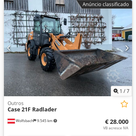
Anúncio classificado
1
/
7
Outros
Case
21F Radlader
€ 28.000
Wolfsbach
9.545 km
VB acresce IVA