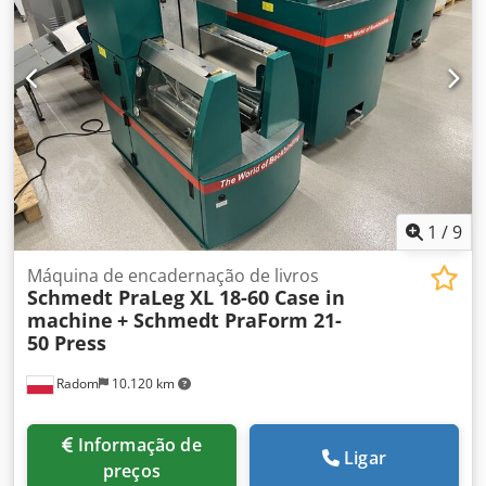
1
/
9
Máquina de encadernação de livros
Schmedt PraLeg XL 18-60 Case in
machine
+ Schmedt PraForm 21-
50 Press
Radom
10.120 km
Informação de
Ligar
preços