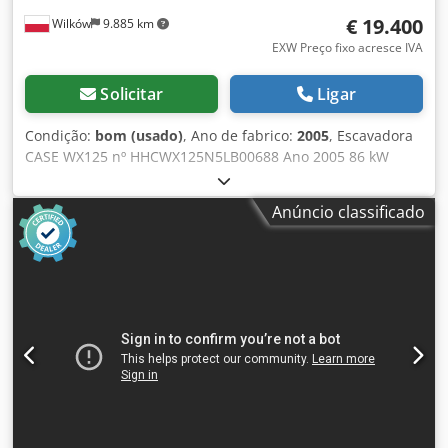
€ 19.400
Wilków
9.885 km
EXW Preço fixo acresce IVA
Solicitar
Ligar
Condição:
bom (usado)
, Ano de fabrico:
2005
, Escavadora
CASE WX125 nº HHCWX125N5LB00688 Ano 2005 86 kW
9786 h uma concha Cedpfox Atliex Ag Soha peso 13 t Sem
documentação
Anúncio classificado