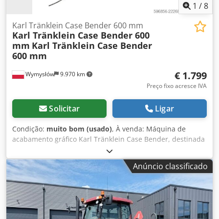
1
/
8
Karl Tränklein Case Bender 600 mm
Karl Tränklein Case Bender 600
mm
Karl Tränklein Case Bender
600 mm
€ 1.799
Wymysłów
9.970 km
Preço fixo acresce IVA
Solicitar
Ligar
Condição:
muito bom (usado)
, À venda: Máquina de
acabamento gráfico Karl Tränklein Case Bender, destinada
à formação e curvatura dos lombos de capas de livros em
capa dura. O equipamento confere às capas o raio
Anúncio classificado
adequado, garantindo ajuste perfeito ao miolo do livro. A
máquina está equipada com rolos ajustáveis para
adaptação a diferentes espessuras de capas. A construção
robusta em ferro fundido assegura alta precisão e longa
durabilidade. Dados técnicos: Fabricante: Karl Tränklein