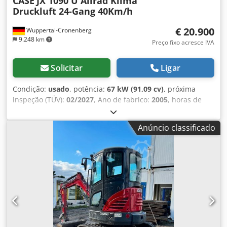
CASE
JX 1090 U Allrad Klima
Druckluft 24-Gang 40Km/h
€ 20.900
Wuppertal-Cronenberg
9.248 km
Preço fixo acresce IVA
Solicitar
Ligar
Condição:
usado
, potência:
67 kW (91,09 cv)
, próxima
inspeção (TÜV):
02/2027
, Ano de fabrico:
2005
, horas de
funcionamento:
9.560 h
, Equipamento:
ar condicionado,
cabina, tração integral
, Trator alemão, até recentemente
Anúncio classificado
em operação. 2º proprietário, sempre pertencente à
administração estatal de parques: de 2005 a 2017 e de
2017 a 2026. Tração integral (4x4). Motor turbo diesel de 4
cilindros com 4.485 cc e 91 cv. Grande transmissão Hi-LO
de 24 marchas: 4 marchas em 3 grupos, 2 estágios
Powershift e reversor hidráulico. Velocidade máxima: 40
km/h. Sistema de freios pneumáticos. Cabine de conforto
com assento do motorista com suspensão pneumática e
ar-condicionado. TDP traseira tripla (540/750/1000 rpm).