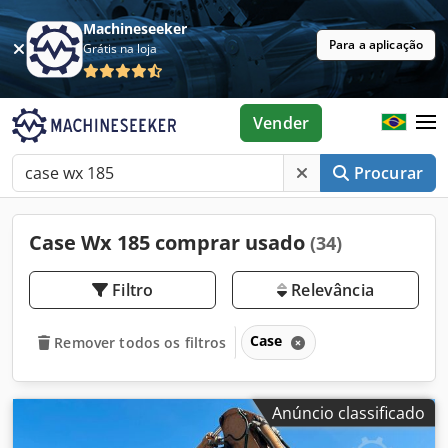
Machineseeker
Para a aplicação
Grátis na loja
Vender
Procurar
Case Wx 185 comprar usado
(34)
Filtro
Relevância
Case
Remover todos os filtros
Anúncio classificado