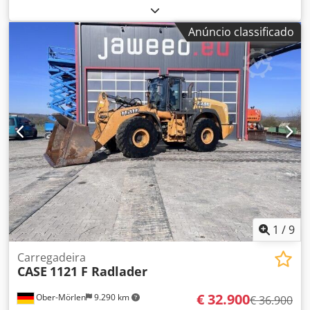
combustível:
diesel
, Ano de fabrico:
2004
, Fabricante: Case
Modelo: MXM190 / Aspirador Samson 8000 L Ano: 2004
Anúncio classificado
Condição: Boa Número de série: ACM231045 Ref. nr.: 8084
Data de registo: Potência: 190 cv Horas: 6348 Transmissão:
Powershift total 19+6 Depósito de diesel: 1 Capacidade do
tanque: 400 L Rádio: ? Assento pneumático: ? Freio a disco:
Freio em banho de óleo Dimensão do pneu: 600/65R25 +
650/75R38 - 520/70R34 Porcentagem de borracha restante:
60% 90% - 40% Caixa de ferramentas: ? Sistema hidráulico:
? Fabricante do tanque: Samson Capacidade do tanque:
8000 L Bomba de alta pressão: 2 x HPP Capacidade alta
pressão: 122 l/min - 130 bar Chedpfx Agoynq Dbs Sja
Bomba de vácuo: Samson Controle remoto: ?
1
/
9
Carregadeira
CASE
1121 F Radlader
€ 32.900
Ober-Mörlen
9.290 km
€ 36.900