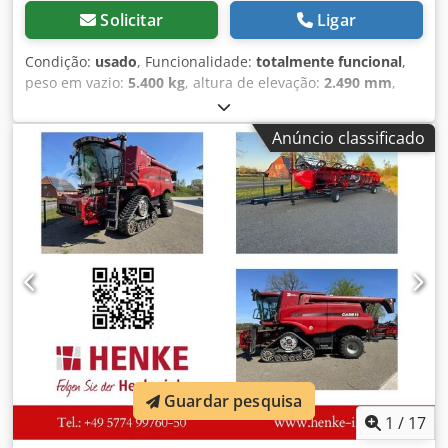
Solicitar
Ligar
Condição:
usado
, Funcionalidade:
totalmente funcional
,
peso em vazio:
5.400 kg
, altura de elevação:
2.490 mm
,
Ano de fabrico:
2014
, horas de funcionamento:
2.081 h
,
comprimento total:
5.550 mm
, altura de construção:
2.500
Anúncio classificado
mm
, tipo de transmissão:
Diesel Motor
, largura de
construção:
1.950 mm
, Outros Classe de velocidade: 25
Condição técnica: normal Estado da bateria: normal
Chsdpewlxgasfx Ag Soa
Guardar pesquisa
1
/
17