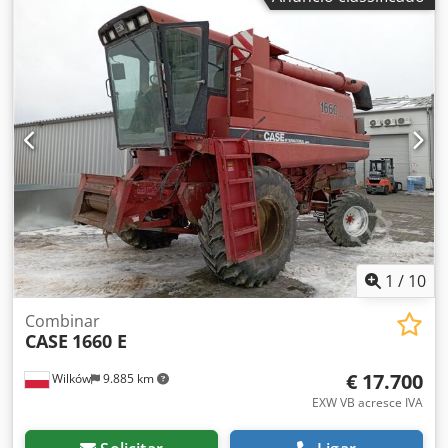
Equipamento:
hidráulica
, Tecnicamente em perfeito
estado Chjdpot S Idrjfx Ag Sea
1
/
10
Combinar
CASE
1660 E
€ 17.700
Wilków
9.885 km
EXW VB acresce IVA