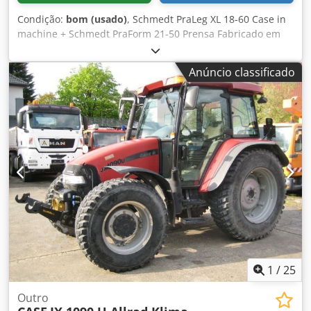
Condição:
bom (usado)
, Schmedt PraLeg XL 18-60 Case in
machine + Schmedt PraForm 21-50 Prensa Fabricado em
2022. Chjdpfszdazbex Ag Sja Schmedt PraLeg XL 18-60
Dispositivo para inserir blocos em capas duras Máquina
Anúncio classificado
em bom estado, pronta para operação. A máquina insere o
bloco do livro na capa dura previamente preparada. Possui
dois sistemas de aplicação de cola, com ajuste fino da
espessura da cola. Formatos: Altura do bloco: 80 – 450 mm
Largura do bloco: 110 – 450 mm Espessura do bloco: 2 – 80
mm Produção: aprox. 200 – 300 peças/h Alimentação: 230V
Peso: 300 kg Fabricado na Alemanha. Schmedt PraForm 21-
50 Prensa de livros Prensa de livros com fresadora de
canais. Fabricada pela Schmedt, Alemanha. Máquina em
muito bom estado, pronta para produção. Especificações
técnicas: Formato máximo: 420 x 520 x 100 mm Peso: 220
kg Alimentação: 230 V + ar comprimido. O preço é para o
conjunto das duas máquinas.
1
/
25
Outro