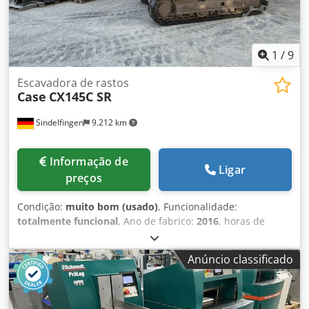
1
/
9
Escavadora de rastos
Case
CX145C SR
Sindelfingen
9.212 km
Informação de
Ligar
preços
Condição:
muito bom (usado)
, Funcionalidade:
totalmente funcional
, Ano de fabrico:
2016
, horas de
funcionamento:
11.500 h
, * 11.500 horas * Peso
operacional 15.700 kg Chodjy Rm H Eepfx Ag Sea *
Anúncio classificado
Potência do motor 77 kW * Roadliner * Engate rápido
hidráulico * Ar condicionado