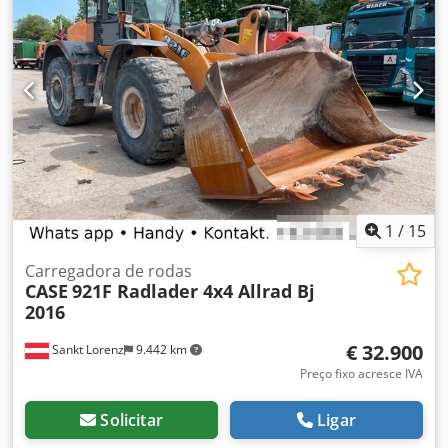
1
/
15
Carregadora de rodas
CASE
921F Radlader 4x4 Allrad Bj
2016
€ 32.900
Sankt Lorenz
9.442 km
Preço fixo acresce IVA
Solicitar
Ligar