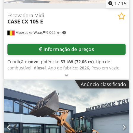
1
/
15
Escavadora Midi
CASE
CX 105 E
Moerbeke-Waas
9.062 km
Informação de preços
Condição:
novo
, potência:
53 kW (72,06 cv)
, tipo de
combustível:
diesel
, Ano de fabrico:
2026
, Peso em vazio:
9.780 kg Para obter mais informações, entre em contato
com a equipe de vendas da KEY-TEC. Chjdezrrw Aopfx Ag
Anúncio classificado
Soa