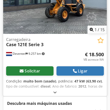
1
/
15
Carregadeira
Case
121E Serie 3
€ 18.500
Deventer
9.257 km
VB acresce IVA
Solicitar
Ligar
Condição:
muito bom (usado)
, potência:
47 kW (63,90 cv)
,
tipo de combustível:
diesel
, Ano de fabrico:
2012
, horas de
funcionamento:
1.060 h
, = Outras opções e acessórios = -
Controlo com 2 pedais - Cabina fechada = Observações =
CASE 121E Série 3 – Ano de fabrico: 2012 – 1.060 horas de
Descubra mais máquinas usadas
funcionamento Retroescavadora CASE 121E Série 3, ano de