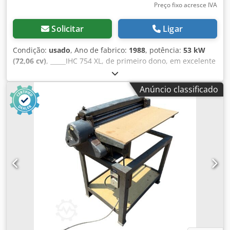
Preço fixo acresce IVA
Solicitar
Ligar
Condição:
usado
, Ano de fabrico:
1988
, potência:
53 kW
(72,06 cv)
, _____IHC 754 XL, de primeiro dono, em excelente
estado. Horas de utilização: aproximadamente 8.600. Ano
de fabricação: 1988. Elevação dianteira. Tomada de força
Anúncio classificado
dianteira. Caixa de velocidades de 30 km/h. Preço:
24.500,00 euros, sem IVA. Localização: [informação
ausente]. Chodpfxezdmutj Ag Soa