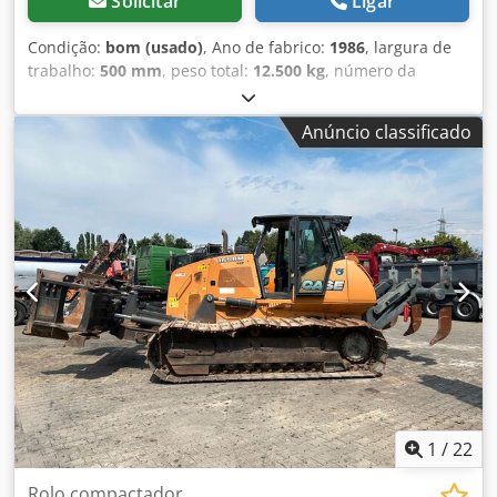
Solicitar
Ligar
Condição:
bom (usado)
, Ano de fabrico:
1986
, largura de
trabalho:
500 mm
, peso total:
12.500 kg
, número da
máquina/veículo:
017128
, Fluxo axial CASE IH 1660 Marca:
Case IH Modelo: 1660 Chjdpfxjvr Dxps Ag Sea Ano: 1987
Anúncio classificado
Horário de funcionamento: 3.300 horas Largura da seção:
5,00 m Vários tipos de equipamentos: picador de palha,
espalhador de palha
1
/
22
Rolo compactador