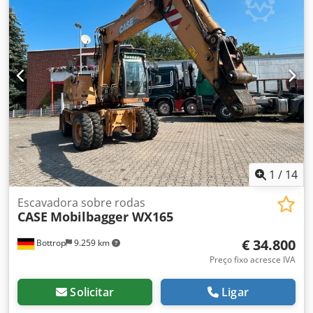
1
/
14
Escavadora sobre rodas
CASE
Mobilbagger WX165
€ 34.800
Bottrop
9.259 km
Preço fixo acresce IVA
Solicitar
Ligar