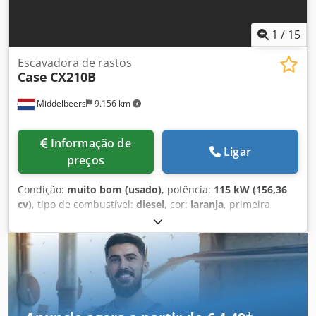
1
/
15
Escavadora de rastos
Case
CX210B
Middelbeers
9.156 km
Informação de
Ligar
preços
Condição:
muito bom (usado)
, potência:
115 kW (156,36
cv)
, tipo de combustível:
diesel
, cor:
laranja
, primeira
matrícula:
07/2013
, Ano de fabrico:
2012
, horas de
funcionamento:
15.109 h
, Informações Gerais Ano do
modelo: 2012 Número de série: DCH210R5NCEAH2500
Informações Técnicas Número de cilindros: 4 Peso próprio:
22.600 kg Funcional Largura de trabalho: 300 cm
Certificação CE: sim Estado Estado técnico: muito bom
Estado visual: muito bom Chodpjy En Ndofx Ag Ssa