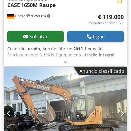
CASE
1650M Raupe
€ 119.000
Bottrop
9.259 km
Preço fixo acresce IVA
Solicitar
Ligar
Condição:
usado
, Ano de fabrico:
2015
, horas de
funcionamento:
5.396 h
, Equipamento:
tração integral
,
CASE de esteiras Tipo: 1650M Peso operacional: 19.200 kg
Potência: 122 kW Horas de trabalho: 5.396 Equipamentos: -
Anúncio classificado
Banco aquecido - Ar-condicionado - Rádio - Ripper traseiro
com 3 dentes - Dispositivos e grades de proteção frontal
da cabine - Lâmina niveladora (hidraulicamente rebatível)
Também oferecemos suporte em
financiamento/arrendamento com nossos parceiros. Todas
as informações são fornecidas sem garantia. Sujeito a
erros e venda intermediária. Cjdpfjzhyrmox Ag Seha