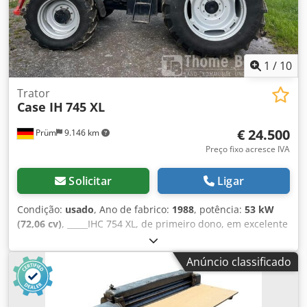
1
/
10
Trator
Case IH
745 XL
€ 24.500
Prüm
9.146 km
Preço fixo acresce IVA
Solicitar
Ligar
Condição:
usado
, Ano de fabrico:
1988
, potência:
53 kW
(72,06 cv)
, _____IHC 754 XL, de primeiro dono, em excelente
estado. Horas de utilização: aproximadamente 8.600. Ano
de fabricação: 1988. Elevação dianteira. Tomada de força
Anúncio classificado
dianteira. Caixa de velocidades de 30 km/h. Preço:
24.500,00 euros, sem IVA. Localização: [informação
ausente]. Dkedpfxezdmutj Acwsr