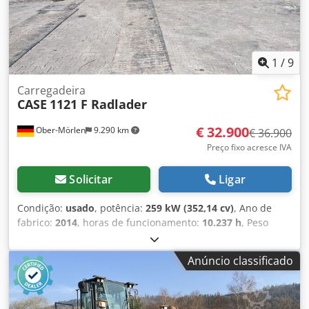
HPP Capacidade alta pressão: 122 l/min - 130 bar Bomba
de vácuo: Samson Controle remoto: ?
1
/
9
Carregadeira
CASE
1121 F Radlader
€ 32.900
Ober-Mörlen
9.290 km
€ 36.900
Preço fixo acresce IVA
Solicitar
Ligar
Condição:
usado
, potência:
259 kW (352,14 cv)
, Ano de
fabrico:
2014
, horas de funcionamento:
10.237 h
, Peso
vazio: 27.024 kg Entre em contato com Emal Jaweed para
mais informações. Djdpfx Acjyn Nfwewokr Carregadeira de
Anúncio classificado
rodas / Wheel Loader, Case 1121F, ano de fabricação 2014,
horas de operação: 10.237 h, comprimento: 8.960 mm,
largura: 2.990 mm, altura: 3.570 mm, peso bruto máximo