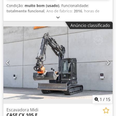
Condição:
muito bom (usado)
, Funcionalidade:
totalmente funcional
, Ano de fabrico:
2016
, horas de
funcionamento:
11.500 h
, * 11.500 horas * Peso
operacional 15.700 kg * Potência do motor 77 kW *
Anúncio classificado
Roadliner * Engate rápido hidráulico * Ar condicionado
Dodpfx Acjy Rm H Eewskr
1
/
15
Escavadora Midi
CASE
CX 105 E