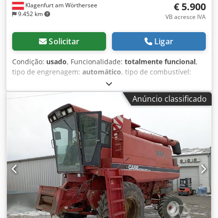
€ 5.900
Klagenfurt am Wörthersee
9.452 km
VB acresce IVA
Solicitar
Ligar
Condição:
usado
, Funcionalidade:
totalmente funcional
,
tipo de engrenagem:
automático
, tipo de combustível:
diesel
, peso operacional:
7.500 kg
, configuração de eixo:
4x2
, primeira matrícula:
10/1977
, Ano de fabrico:
1977
,
Anúncio classificado
Equipamento:
hidráulica
, Tecnicamente em perfeito
estado Dsdpfxet S Idre Acwskr