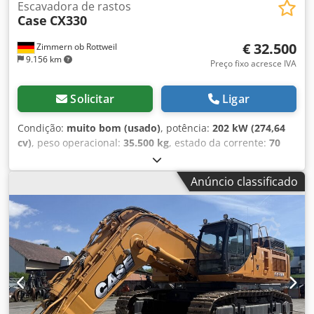
Escavadora de rastos
Case
CX330
€ 32.500
Zimmern ob Rottweil
9.156 km
Preço fixo acresce IVA
Solicitar
Ligar
Condição:
muito bom (usado)
, potência:
202 kW (274,64
cv)
, peso operacional:
35.500 kg
, estado da corrente:
70
percentagem
, Ano de fabrico:
2006
, horas de
funcionamento:
9.139 h
, Equipamento:
ar condicionado
,
Anúncio classificado
CASE CX330 Ano de fabricação: 2006 Horas de operação:
9.139 horas Cabine fechada Ar condicionado Rádio
Sistema de lubrificação central Braço padrão Lança: 3,30 m
Dedpfozp Rm Rjx Acwskr Instalação completa para
ferramentas (martelo, pinça, tesoura) Engate rápido OQ80
1 concha – 800 mm de largura 1 pinça – funcional,
necessita de reparação Conjunto de esteiras com
aproximadamente 70% de vida útil restante Placas de base
com 600 mm de largura Motor Isuzu com 202 kW