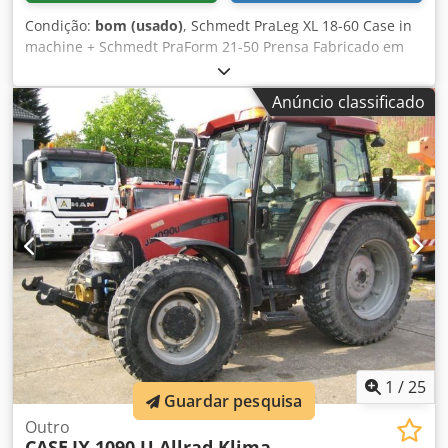
Condição:
bom (usado)
, Schmedt PraLeg XL 18-60 Case in
machine + Schmedt PraForm 21-50 Prensa Fabricado em
2022. Schmedt PraLeg XL 18-60 Dispositivo para inserir
blocos em capas duras Máquina em bom estado, pronta
Anúncio classificado
para operação. A máquina insere o bloco do livro na capa
dura previamente preparada. Possui dois sistemas de
aplicação de cola, com ajuste fino da espessura da cola.
Formatos: Altura do bloco: 80 – 450 mm Largura do bloco:
110 – 450 mm Espessura do bloco: 2 – 80 mm Produção:
aprox. 200 – 300 peças/h Alimentação: 230V Peso: 300 kg
Fabricado na Alemanha. Schmedt PraForm 21-50 Prensa de
livros Prensa de livros com fresadora de canais. Fabricada
pela Schmedt, Alemanha. Máquina em muito bom estado,
pronta para produção. Especificações técnicas: Dkodpfx
Acjzdazbewjr Formato máximo: 420 x 520 x 100 mm Peso:
220 kg Alimentação: 230 V + ar comprimido. O preço é para
o conjunto das duas máquinas.
1
/
25
Guardar pesquisa
Outro
CASE
JX 1090 U Allrad Klima