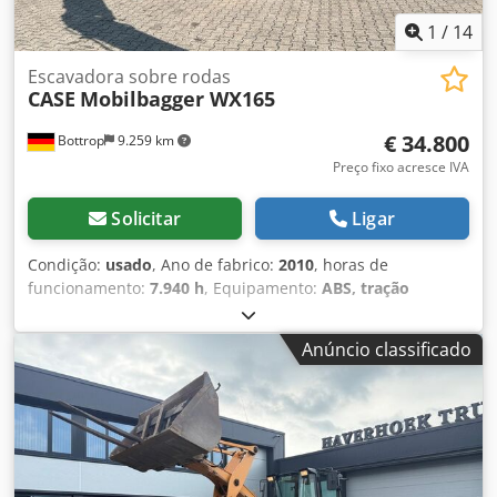
1
/
14
Escavadora sobre rodas
CASE
Mobilbagger WX165
€ 34.800
Bottrop
9.259 km
Preço fixo acresce IVA
Solicitar
Ligar
Condição:
usado
, Ano de fabrico:
2010
, horas de
funcionamento:
7.940 h
, Equipamento:
ABS, tração
integral
, EXCAVADORA MÓVEL CASE Tipo: WX165
(Escavadora Hidráulica) Número de aprovação do tipo:
Anúncio classificado
N211 Fabricante do motor: Case Potência do motor: 105 kW
Horas de operação: 7940 h Peso bruto autorizado: 18000 kg
Comprimento para transporte: 8,19 m Largura para
transporte: 1,91 m Altura para transporte: 2,89 m Cor:
Amarelo Dkodpfx Aszripcecwsr - Controlo por joystick -
Lâmina de nivelamento - Câmara Teremos todo o prazer