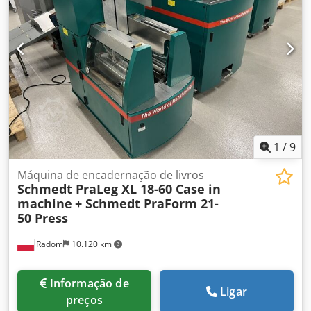
1
/
9
Máquina de encadernação de livros
Schmedt PraLeg XL 18-60 Case in
machine
+ Schmedt PraForm 21-
50 Press
Radom
10.120 km
Informação de
Ligar
preços