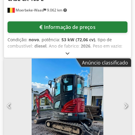
Moerbeke-Waas
9.062 km
Informação de preços
Condição:
novo
, potência:
53 kW (72,06 cv)
, tipo de
combustível:
diesel
, Ano de fabrico:
2026
, Peso em vazio:
9.780 kg Para obter mais informações, entre em contato
com a equipe de vendas da KEY-TEC. Dkjdpfxjzrrw Ao
Anúncio classificado
Acwsr