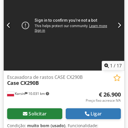
toneladas Largura de transporte 3,93m Largura de
trabalho (4,14m com acessos) Altura de transporte 4,37m A
máquina foi revisada e reparada na nossa oficina Relatório
sob consulta Grande revisão realizada: todos os óleos e
filtros, incluindo 650 litros de óleo hidráulico. CASE
Alemanha março de 2026: O motor recebeu 6 novos
injetores (fatura sob consulta)
1
/
17
Escavadora de rastos CASE CX290B
Case
CX290B
€ 26.900
Karsin
10.031 km
Preço fixo acresce IVA
Solicitar
Ligar
Condição:
muito bom (usado)
, Funcionalidade: