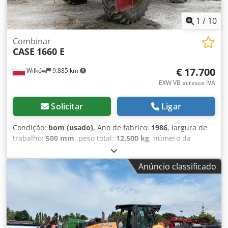
1
/
10
Combinar
CASE
1660 E
€ 17.700
Wilków
9.885 km
EXW VB acresce IVA
Solicitar
Ligar
Condição:
bom (usado)
, Ano de fabrico:
1986
, largura de
trabalho:
500 mm
, peso total:
12.500 kg
, número da
máquina/veículo:
017128
, Fluxo axial CASE IH 1660 Marca:
Case IH Djdpfjvr Dxpsx Acwekr Modelo: 1660 Ano: 1987
Anúncio classificado
Horário de funcionamento: 3.300 horas Largura da seção:
5,00 m Vários tipos de equipamentos: picador de palha,
espalhador de palha