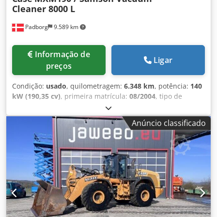
Cleaner 8000 L
Padborg
9.589 km
Informação de
Ligar
preços
Condição:
usado
, quilometragem:
6.348 km
, potência:
140
kW (190,35 cv)
, primeira matrícula:
08/2004
, tipo de
combustível:
diesel
, Ano de fabrico:
2004
, Fabricante: Case
Modelo: MXM190 / Aspirador Samson 8000 L Ano: 2004
Anúncio classificado
Condição: Boa Número de série: ACM231045 Ref. nr.: 8084
Data de registo: Potência: 190 cv Horas: 6348 Transmissão:
Powershift total 19+6 Depósito de diesel: 1 Capacidade do
tanque: 400 L Rádio: ? Assento pneumático: ? Freio a disco:
Freio em banho de óleo Dimensão do pneu: 600/65R25 +
650/75R38 - 520/70R34 Porcentagem de borracha restante:
60% 90% - 40% Caixa de ferramentas: ? Sistema hidráulico:
? Fabricante do tanque: Samson Capacidade do tanque:
8000 L Dodpfx Asynq Dbecwokr Bomba de alta pressão: 2 x