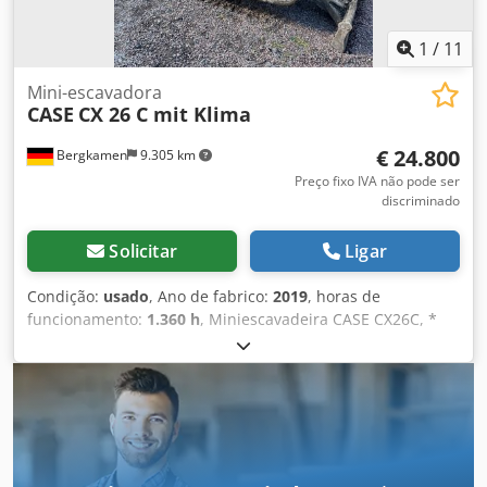
1
/
11
Mini-escavadora
CASE
CX 26 C mit Klima
€ 24.800
Bergkamen
9.305 km
Preço fixo IVA não pode ser
discriminado
Solicitar
Ligar
Condição:
usado
, Ano de fabrico:
2019
, horas de
funcionamento:
1.360 h
, Miniescavadeira CASE CX26C, *
Ano de fabricação: 2019, * 1360 BS, i * Aquecimento, * Ar-
condicionado, Dsdpeurfkcsfx Acwjkr * Esteiras de
borracha, * Lâmina niveladora, * Engate rápido