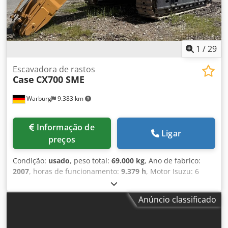
Certificação CE Dimensões para transporte: 10,8 x 3 x 3,40
m Peso operacional: 35,5 toneladas.
1
/
29
Escavadora de rastos
Case
CX700 SME
Warburg
9.383 km
Informação de
Ligar
preços
Condição:
usado
, peso total:
69.000 kg
, Ano de fabrico:
2007
, horas de funcionamento:
9.379 h
, Motor Isuzu: 6
cilindros, 345kW – AH-6WG1X – EPA e CE Lança 6,58m
Braço 3m Sapatas de esteira 650mm Todas as linhas
Anúncio classificado
hidráulicas (martelo/garra e rotação) Engate rápido
hidráulico: OIL Quick OQ90 ou Lehnhoff HS80 Caçamba –
4,55m³ SAE Dodpeul U H Tofx Acwjkr Peso de transporte 69