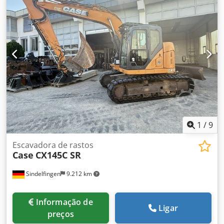
1
/
9
Escavadora de rastos
Case
CX145C SR
Sindelfingen
9.212 km
Informação de
Ligar
preços