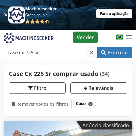
Machineseeker
Para a aplicação
Grátis na loja
Vender
Procurar
Case Cx 225 Sr comprar usado
(34)
Filtro
Relevância
Case
Remover todos os filtros
Anúncio classificado