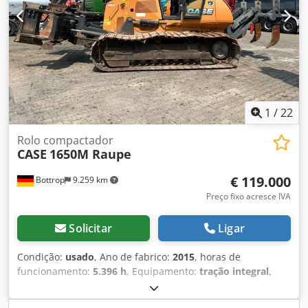
1
/
22
Rolo compactador
CASE
1650M Raupe
€ 119.000
Bottrop
9.259 km
Preço fixo acresce IVA
Solicitar
Ligar
Condição:
usado
, Ano de fabrico:
2015
, horas de
funcionamento:
5.396 h
, Equipamento:
tração integral
,
CASE de esteiras Dsdpfozhyrmsx Acwokr Tipo: 1650M Peso
operacional: 19.200 kg Potência: 122 kW Horas de trabalho: