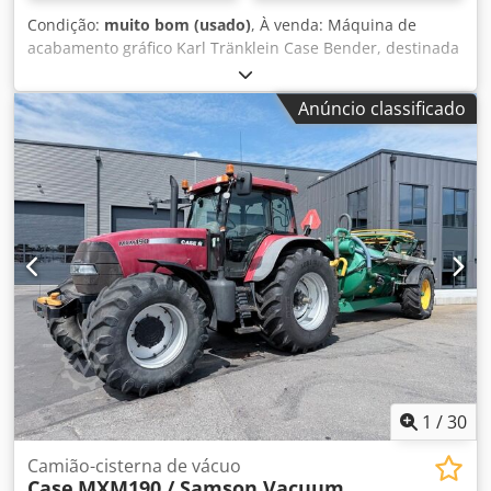
Condição:
muito bom (usado)
, À venda: Máquina de
acabamento gráfico Karl Tränklein Case Bender, destinada
à formação e curvatura dos lombos de capas de livros em
capa dura. O equipamento confere às capas o raio
Anúncio classificado
adequado, garantindo ajuste perfeito ao miolo do livro. A
máquina está equipada com rolos ajustáveis para
adaptação a diferentes espessuras de capas. A construção
robusta em ferro fundido assegura alta precisão e longa
durabilidade. Dados técnicos: Fabricante: Karl Tränklein
Dedpfx Aoziwnbocwskr Tipo: Case Bender / máquina para
formação de lombadas Largura de trabalho: aprox. 600
mm Regulação da pressão dos rolos Construção estável em
ferro fundido Acionamento elétrico Mesa de trabalho
Estado: usada Aplicações: produção de livros em capa
dura, encadernadoras, gráficas, empresas de impressão,
produção de álbuns, catálogos e capas.
1
/
30
Camião-cisterna de vácuo
Case
MXM190 / Samson Vacuum