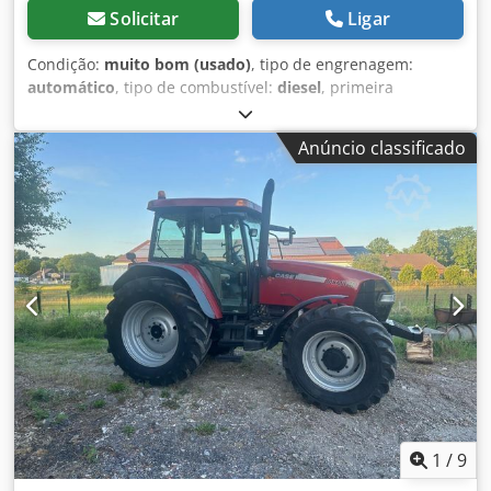
Solicitar
Ligar
Condição:
muito bom (usado)
, tipo de engrenagem:
automático
, tipo de combustível:
diesel
, primeira
matrícula:
06/2016
, Ano de fabrico:
2016
, horas de
funcionamento:
2.058 h
, Equipamento:
cabina
, = Outras
Anúncio classificado
opções e acessórios = - Cabine fechada - Rádio/Leitor de
CD = Notas = Retroescavadora de esteiras CASE 21F XT,
fabricada em 2016, com apenas 2.058 horas de operação.
Esta retroescavadora de esteiras compacta e potente é
originária da Alemanha e encontra-se em excelente estado
de conservação e manutenção. A máquina está pronta
para uso imediato e é ideal para trabalhos de
terraplenagem, agricultura, reciclagem, pavimentação e
trabalhos em propriedades rurais. A máquina está
equipada com um sistema de engate rápido hidráulico e
uma função hidráulica adicional na frente. Isso permite
que vários equipamentos sejam utilizados sem problemas.
A cabine confortável oferece uma excelente visibilidade
em 360 graus e um ambiente de trabalho agradável.
1
/
9
Dados técnicos: • Fabricante: CASE • Modelo: 21F XT • Ano