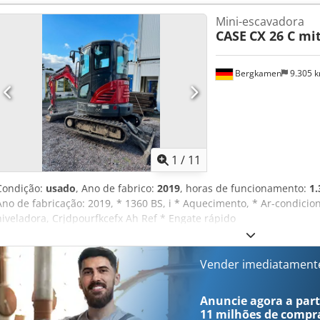
Mini-escavadora
CASE
CX 26 C mi
Bergkamen
9.305 
1
/
11
Condição:
usado
, Ano de fabrico:
2019
, horas de funcionamento:
1.
Ano de fabricação: 2019, * 1360 BS, i * Aquecimento, * Ar-condicio
niveladora, Crjdpourfkcefx Ah Ref * Engate rápido
Vender imediatament
Anuncie agora a parti
11 milhões de compr