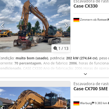
Escavadora de rast
Case
CX330
Zimmern ob Rottweil
1
/
13
Condição:
muito bom (usado)
, potência:
202 kW (274,64 cv)
, peso
corrente:
70 percentagem
, Ano de fabrico:
2006
, horas de funcion
condicionado
, CASE CX330 Ano de fabricação: 2006 Horas de opera
condicionado Rádio Sistema de lubrificação central Braço padrão L
Instalação completa para ferramentas (martelo, pinça, tesoura) E
Escavadora de rast
de largura 1 pinça – funcional, necessita de reparação Conjunto 
Case
CX700 SME
de vida útil restante Placas de base com 600 mm de largura Motor 
Dimensões para transporte: 10,8 x 3 x 3,40 m Peso operacional: 35,
Warburg
9.383 km