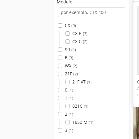
Modelo:
CX
(9)
CX B
(3)
CX C
(2)
SR
(1)
E
(3)
WX
(2)
21F
(2)
21F XT
(1)
0
(1)
1
(1)
821C
(1)
2
(1)
1650 M
(1)
3
(1)