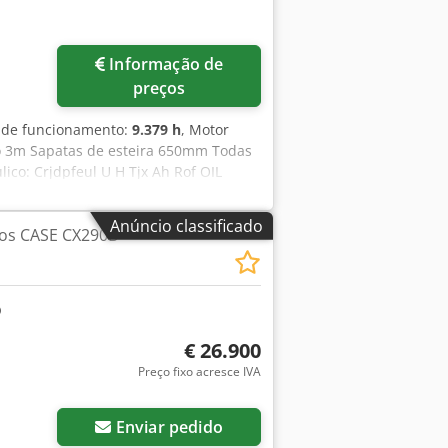
Informação de
preços
s de funcionamento:
9.379 h
, Motor
ço 3m Sapatas de esteira 650mm Todas
lico: Crjdpfeul U H Tjx Ah Rof OIL
porte 69 toneladas Largura de
de transporte 4,37m A máquina foi
Anúncio classificado
tos CASE CX290B
revisão realizada: todos os óleos e
rço de 2026: O motor recebeu 6 novos
€ 26.900
Preço fixo acresce IVA
Enviar pedido