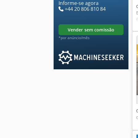
Informe-se agora
+44 20 806 810 84
vender sem comissão
*por anúncio/mês