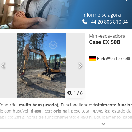
Informe-se agora
+44 20 806 810 84
Mini-escavadora
Case
CX 50B
Horka
9.719 km
1
/
6
Condição:
muito bom (usado)
, Funcionalidade:
totalmente funcio
de combustível:
diesel
, cor:
original
, peso total:
4.945 kg
, estado da
fabrico:
2012
, horas de funcionamento:
4.490 h
, Equipamento:
cabi
Ano de fabrico: 2012 Horas: 4490 Cjdpey H H Arjfx Ah Rsrf Peso: 4
Potência: 31,5 kW Chassis: Esteiras de borracha de 400 mm Equipa