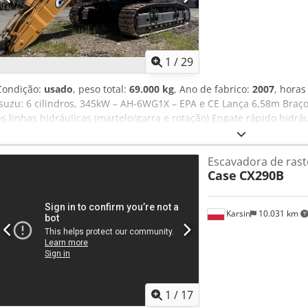
1
/
29
Condição:
usado
, peso total:
69.000 kg
, Ano de fabrico:
2007
, hora
Isuzu: 6 cilindros, 345kW – AH-6WG1X – EPA e CE Lança 6,58m Bra
as linhas hidráulicas (martelo/garra e rotação) Engate rápido hidráu
Quick OQ90 ou Lehnhoff HS80 Caçamba – 4,55m³ SAE Peso de trans
transporte 3,93m Largura de trabalho (4,14m com acessos) Altura 
Escavadora de ras
revisada e reparada na nossa oficina Relatório sob consulta Grande 
Case
CX290B
filtros, incluindo 650 litros de óleo hidráulico. CASE Alemanha ma
injetores (fatura sob consulta)
Karsin
10.031 km
1
/
17