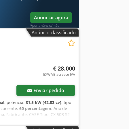
Anunciar agora
*por anúncio/mês
Anúncio classificado
€ 28.000
EXW VB acresce IVA
Enviar pedido
nal
, potência:
31,5 kW (42,83 cv)
, tipo
 corrente:
60 percentagem
, Ano de
na
, Fabricante: CASE Tipo: CX 50B S2
945 kg Motor: Yanmar 4TNV88-XYB
mento: engate rápido, posse de concha