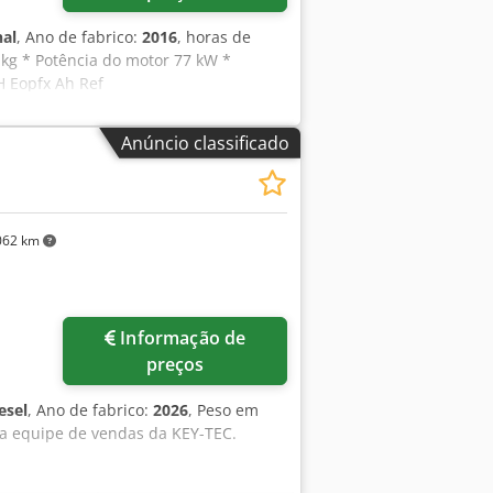
nal
, Ano de fabrico:
2016
, horas de
 kg * Potência do motor 77 kW *
H Eopfx Ah Ref
Anúncio classificado
062 km
Informação de
preços
esel
, Ano de fabrico:
2026
, Peso em
 a equipe de vendas da KEY-TEC.