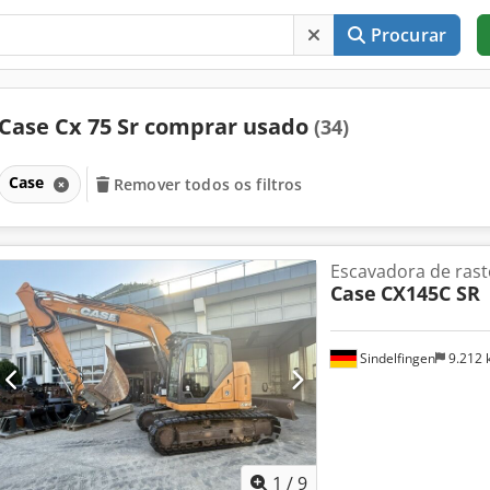
Procurar
Case Cx 75 Sr comprar usado
(34)
Case
Remover todos os filtros
Escavadora de rast
Case
CX145C SR
Sindelfingen
9.212
1
/
9