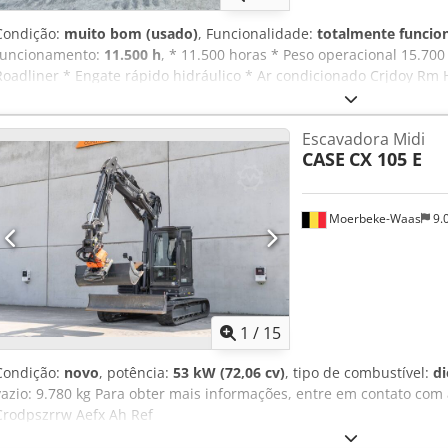
Condição:
muito bom (usado)
, Funcionalidade:
totalmente funcio
funcionamento:
11.500 h
, * 11.500 horas * Peso operacional 15.700
Roadliner * Engate rápido hidráulico * Ar condicionado Crjdoy Rm 
Escavadora Midi
CASE
CX 105 E
Moerbeke-Waas
9.
1
/
15
Condição:
novo
, potência:
53 kW (72,06 cv)
, tipo de combustível:
di
vazio: 9.780 kg Para obter mais informações, entre em contato com
Crodpszrrw Aefx Ah Ref