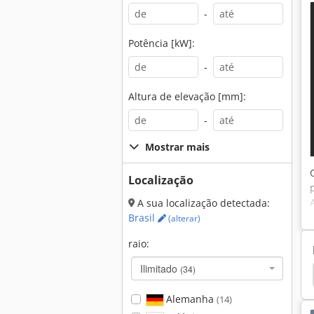
-
Potência [kW]:
-
Altura de elevação [mm]:
-
Mostrar mais
Localização
A sua localização detectada:
Brasil
(alterar)
raio:
Ilimitado
(34)
Escavadora
Hyundai Gerador
Neuson 1903
Alemanha
(14)