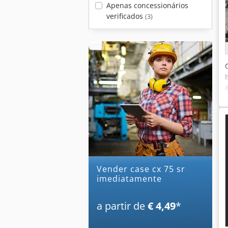
Apenas concessionários
verificados
(3)
Vender case cx 75 sr
imediatamente
a partir de
€ 4,49
*