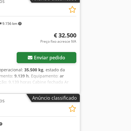
os
9.156 km
€ 32.500
Preço fixo acresce IVA
Enviar pedido
 operacional:
35.500 kg
, estado da
amento:
9.139 h
, Equipamento:
ar
ção: 9.139 horas Cabine fechada Ar
ança: 3,30 m Codpfxszp Rm Rj Ah Rjrf
ngate rápido OQ80 1 concha – 800 mm
Anúncio classificado
os
de esteiras com aproximadamente 70%
Isuzu com 202 kW Certificação CE
5 toneladas.