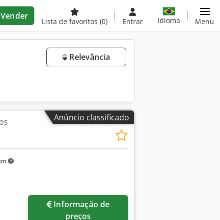
Vender
Idioma
Lista de favoritos
(0)
Entrar
Menu
Relevância
Anúncio classificado
os
 km
Informação de
preços