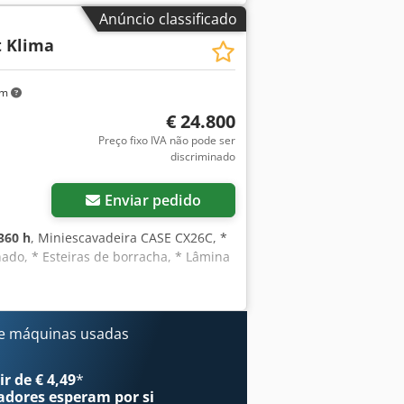
Anúncio classificado
t Klima
km
€ 24.800
Preço fixo IVA não pode ser
discriminado
Enviar pedido
360 h
, Miniescavadeira CASE CX26C, *
nado, * Esteiras de borracha, * Lâmina
e máquinas usadas
r de € 4,49
*
adores
esperam por si