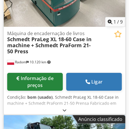
1
/
9
Máquina de encadernação de livros
Schmedt PraLeg XL 18-60 Case in
machine
+ Schmedt PraForm 21-
50 Press
Radom
10.120 km
Informação de
Ligar
preços
Condição:
bom (usado)
, Schmedt PraLeg XL 18-60 Case in
machine + Schmedt PraForm 21-50 Prensa Fabricado em
2022. Schmedt PraLeg XL 18-60 Dispositivo para inserir
blocos em capas duras Máquina em bom estado, pronta
Anúncio classificado
para operação. A máquina insere o bloco do livro na capa
dura previamente preparada. Possui dois sistemas de