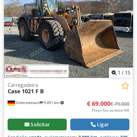
1
/
15
Carregadeira
Case
1021 F B
€ 69.000
Untersteinach
9.451 km
€ 79.000
Preço fixo acresce IVA
Solicitar
Ligar