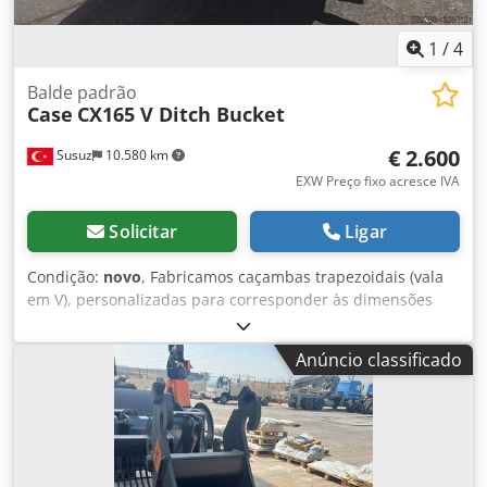
1
/
4
Balde padrão
Case
CX165 V Ditch Bucket
€ 2.600
Susuz
10.580 km
EXW Preço fixo acresce IVA
Solicitar
Ligar
Condição:
novo
, Fabricamos caçambas trapezoidais (vala
em V), personalizadas para corresponder às dimensões
específicas do seu canal Cedpfown E A Hex Alforf
Anúncio classificado