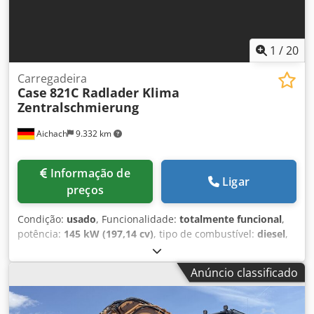
1
/
20
Carregadeira
Case
821C Radlader Klima
Zentralschmierung
Aichach
9.332 km
Informação de
Ligar
preços
Condição:
usado
, Funcionalidade:
totalmente funcional
,
potência:
145 kW (197,14 cv)
, tipo de combustível:
diesel
,
cor:
ouro
, peso operacional:
18.000 kg
, Ano de fabrico:
2000
, horas de funcionamento:
8.000 h
, Equipamento:
ar
Anúncio classificado
condicionado, cabina, sistema centralizada de
lubrificação
, Case 821C Carregadeira de rodas Ano de
fabricação: 2000 8.000 horas 145 kW Csdpfx Aoy Uxt Sslfjrf