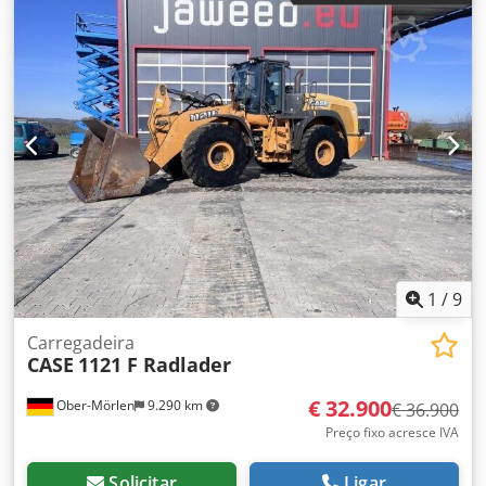
ACM231045 Ref. nr.: 8084 Data de registo: Potência: 190 cv
Horas: 6348 Transmissão: Powershift total 19+6 Depósito
de diesel: 1 Capacidade do tanque: 400 L Rádio: ? Assento
pneumático: ? Freio a disco: Freio em banho de óleo
Dimensão do pneu: 600/65R25 + 650/75R38 - 520/70R34
Porcentagem de borracha restante: 60% 90% - 40% Caixa
de ferramentas: ? Sistema hidráulico: ? Fabricante do
tanque: Samson Capacidade do tanque: 8000 L Bomba de
alta pressão: 2 x HPP Capacidade alta pressão: 122 l/min -
130 bar Bomba de vácuo: Samson Controle remoto: ?
1
/
9
Carregadeira
CASE
1121 F Radlader
€ 32.900
Ober-Mörlen
9.290 km
€ 36.900
Preço fixo acresce IVA
Solicitar
Ligar