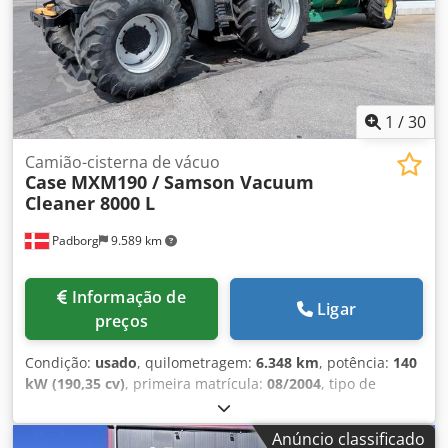
estável em ferro fundido Acionamento elétrico Mesa de
trabalho Estado: usada Aplicações: produção de livros em
capa dura, encadernadoras, gráficas, empresas de
impressão, produção de álbuns, catálogos e capas.
1
/
30
Camião-cisterna de vácuo
Case
MXM190 / Samson Vacuum
Cleaner 8000 L
Padborg
9.589 km
Informação de
Ligar
preços
Condição:
usado
, quilometragem:
6.348 km
, potência:
140
kW (190,35 cv)
, primeira matrícula:
08/2004
, tipo de
combustível:
diesel
, Ano de fabrico:
2004
, Fabricante: Case
Modelo: MXM190 / Aspirador Samson 8000 L Csdpfx
Anúncio classificado
Aleynq Dbsfsrf Ano: 2004 Condição: Boa Número de série: