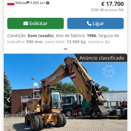
€ 17.700
Wilków
9.885 km
EXW VB acresce IVA
Solicitar
Ligar
Condição:
bom (usado)
, Ano de fabrico:
1986
, largura de
trabalho:
500 mm
, peso total:
12.500 kg
, número da
máquina/veículo:
017128
, Fluxo axial CASE IH 1660 Marca:
Case IH Crodpfxsvr Dxps Alfef Modelo: 1660 Ano: 1987
Anúncio classificado
Horário de funcionamento: 3.300 horas Largura da seção:
5,00 m Vários tipos de equipamentos: picador de palha,
espalhador de palha