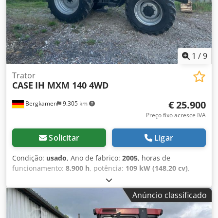
Crjdpjzp Rm Rsfx Alfjf Motor Isuzu com 202 kW Certificação
CE Dimensões para transporte: 10,8 x 3 x 3,40 m Peso
operacional: 35,5 toneladas.
1
/
9
Trator
CASE
IH MXM 140 4WD
€ 25.900
Bergkamen
9.305 km
Preço fixo acresce IVA
Solicitar
Ligar
Condição:
usado
, Ano de fabrico:
2005
, horas de
funcionamento:
8.900 h
, potência:
109 kW (148,20 cv)
,
Equipamento:
ABS, ar condicionado, cabina, tração
integral
, Peso morto: 5.868 kg Comprimento: 4.692 mm
Anúncio classificado
Largura: 2.507 mm Altura: 2.997 mm Distância entre eixos:
2.723 mm Cedewlmt Ijpfx Alferf Potência nominal: 105,9