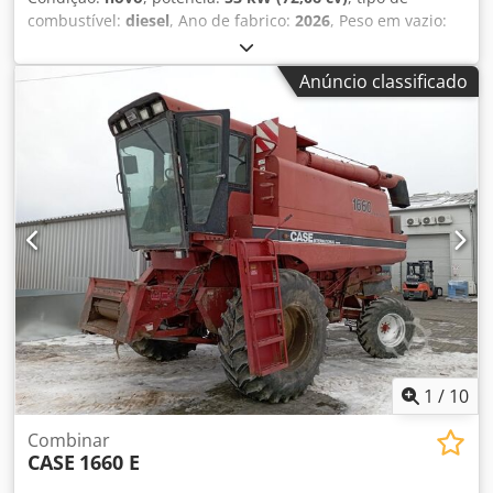
combustível:
diesel
, Ano de fabrico:
2026
, Peso em vazio:
9.780 kg Para obter mais informações, entre em contato
com a equipe de vendas da KEY-TEC. Crsdpfx Alszrrw Aofsf
Anúncio classificado
1
/
10
Combinar
CASE
1660 E