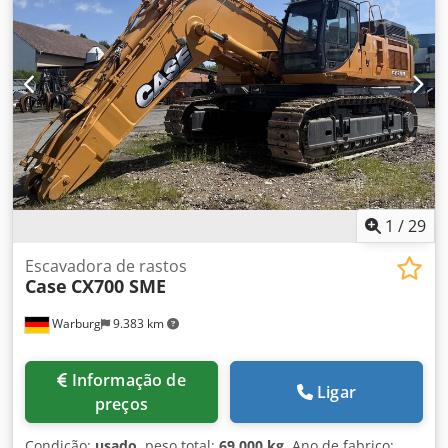
aprox. 18.000 kg Ar-condicionado Sistema de lubrificação
central Pneus 23,5R25
1
/
29
Escavadora de rastos
Case
CX700 SME
Warburg
9.383 km
Informação de
Ligar
preços
Condição:
usado
, peso total:
69.000 kg
, Ano de fabrico: