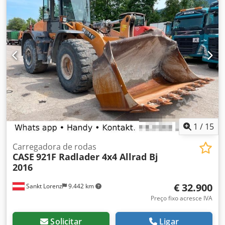
aplicação de cola, com ajuste fino da espessura da cola.
Formatos: Altura do bloco: 80 – 450 mm Largura do bloco:
110 – 450 mm Espessura do bloco: 2 – 80 mm Produção:
aprox. 200 – 300 peças/h Alimentação: 230V Peso: 300 kg
Fabricado na Alemanha. Schmedt PraForm 21-50 Prensa de
livros Prensa de livros com fresadora de canais. Fabricada
pela Schmedt, Alemanha. Máquina em muito bom estado,
pronta para produção. Especificações técnicas: Formato
máximo: 420 x 520 x 100 mm Peso: 220 kg Alimentação: 230
V + ar comprimido. Crsdpfx Alszdazbofjf O preço é para o
conjunto das duas máquinas.
1
/
15
Carregadora de rodas
CASE
921F Radlader 4x4 Allrad Bj
2016
€ 32.900
Sankt Lorenz
9.442 km
Preço fixo acresce IVA
Solicitar
Ligar