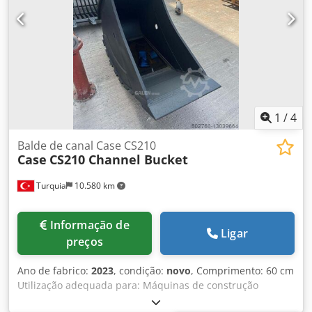
1
/
4
Balde de canal Case CS210
Case
CS210 Channel Bucket
Turquia
10.580 km
Informação de
Ligar
preços
Ano de fabrico:
2023
, condição:
novo
, Comprimento: 60 cm
Utilização adequada para: Máquinas de construção
Capacidade do espaço de carga: 500 l Csdpfjpq Tbujx