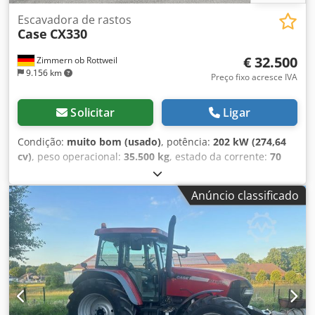
Escavadora de rastos
Case
CX330
€ 32.500
Zimmern ob Rottweil
9.156 km
Preço fixo acresce IVA
Solicitar
Ligar
Condição:
muito bom (usado)
, potência:
202 kW (274,64
cv)
, peso operacional:
35.500 kg
, estado da corrente:
70
percentagem
, Ano de fabrico:
2006
, horas de
funcionamento:
9.139 h
, Equipamento:
ar condicionado
,
Anúncio classificado
CASE CX330 Ano de fabricação: 2006 Horas de operação:
9.139 horas Cabine fechada Ar condicionado Rádio
Sistema de lubrificação central Braço padrão Lança: 3,30 m
Instalação completa para ferramentas (martelo, pinça,
tesoura) Engate rápido OQ80 1 concha – 800 mm de
largura 1 pinça – funcional, necessita de reparação
Conjunto de esteiras com aproximadamente 70% de vida
útil restante Placas de base com 600 mm de largura