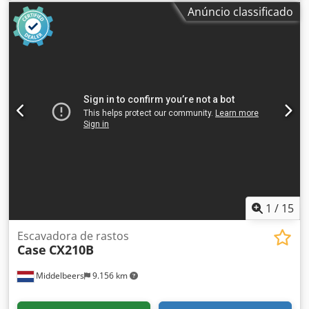
Alforf Garantia: 6 meses
Anúncio classificado
1
/
15
Escavadora de rastos
Case
CX210B
Middelbeers
9.156 km