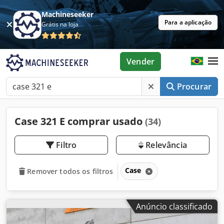
Machineseeker
Para a aplicação
Grátis na loja
Vender
Procurar
Case 321 E comprar usado
(34)
Filtro
Relevância
Case
Remover todos os filtros
Anúncio classificado