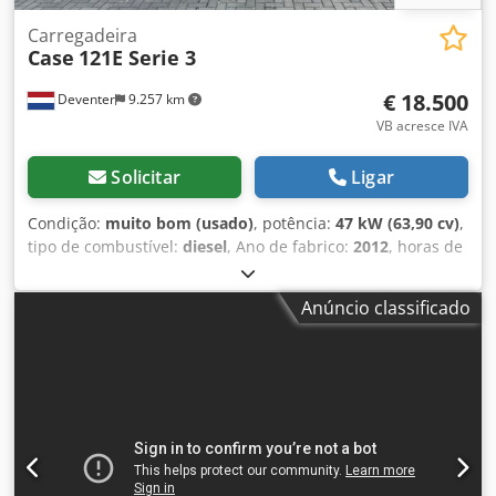
Carregadeira
Case
121E Serie 3
€ 18.500
Deventer
9.257 km
VB acresce IVA
Solicitar
Ligar
Condição:
muito bom (usado)
, potência:
47 kW (63,90 cv)
,
tipo de combustível:
diesel
, Ano de fabrico:
2012
, horas de
funcionamento:
1.060 h
, = Outras opções e acessórios = -
Controlo com 2 pedais - Cabina fechada = Observações =
Anúncio classificado
CASE 121E Série 3 – Ano de fabrico: 2012 – 1.060 horas de
funcionamento Retroescavadora CASE 121E Série 3, ano de
fabrico: 2012. A máquina está em bom estado e tem
apenas 1.060 horas de funcionamento. A máquina está em
bom estado, tanto a nível técnico como estético. É
adequada para diversas áreas de aplicação e está pronta
para uso imediato. Características: * Ano de fabrico: 2012
* Apenas 1.060 horas de funcionamento * Bom estado