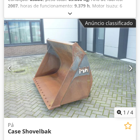
2007
, horas de funcionamento:
9.379 h
, Motor Isuzu: 6
cilindros, 345kW – AH-6WG1X – EPA e CE Lança 6,58m
Braço 3m Sapatas de esteira 650mm Todas as linhas
Anúncio classificado
hidráulicas (martelo/garra e rotação) Engate rápido
hidráulico: OIL Quick OQ90 ou Lehnhoff HS80 Caçamba –
4,55m³ SAE Peso de transporte 69 toneladas Largura de
transporte 3,93m Largura de trabalho (4,14m com acessos)
Csdpfx Ajul U H Tjlfsrf Altura de transporte 4,37m A
máquina foi revisada e reparada na nossa oficina Relatório
sob consulta Grande revisão realizada: todos os óleos e
filtros, incluindo 650 litros de óleo hidráulico. CASE
Alemanha março de 2026: O motor recebeu 6 novos
injetores (fatura sob consulta)
1
/
4
Pá
Case
Shovelbak