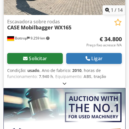
1
/
14
Escavadora sobre rodas
CASE
Mobilbagger WX165
€ 34.800
Bottrop
9.259 km
Preço fixo acresce IVA
Solicitar
Ligar
Condição:
usado
, Ano de fabrico:
2010
, horas de
funcionamento:
7.940 h
, Equipamento:
ABS, tração
integral
, EXCAVADORA MÓVEL CASE Tipo: WX165
(Escavadora Hidráulica) Número de aprovação do tipo:
N211 Fabricante do motor: Case Potência do motor: 105 kW
Horas de operação: 7940 h Cjdpfx Aozripcjlfjrf Peso bruto
autorizado: 18000 kg Comprimento para transporte: 8,19 m
Largura para transporte: 1,91 m Altura para transporte:
2,89 m Cor: Amarelo - Controlo por joystick - Lâmina de
nivelamento - Câmara Teremos todo o prazer em ajudá-lo