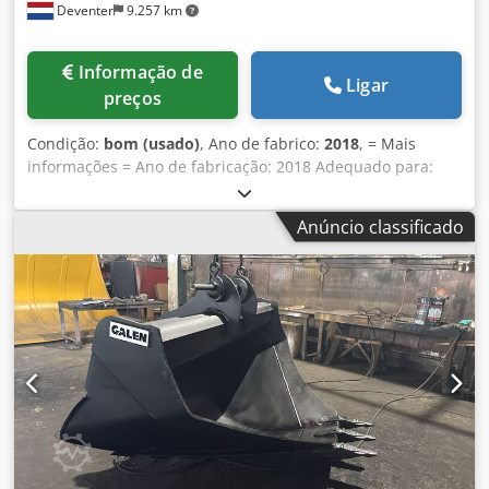
Deventer
9.257 km
Informação de
Ligar
preços
Condição:
bom (usado)
, Ano de fabrico:
2018
, = Mais
informações = Ano de fabricação: 2018 Adequado para:
Máquinas de construção Sistema de troca rápida: Sim
Condição técnica: boa Cjdpfewwtg Sex Alfsrf Condição
Anúncio classificado
visual: boa Por favor, entre em contato com Gerrit
Haverhoek para mais informações.