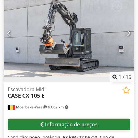
1
/
15
Escavadora Midi
CASE
CX 105 E
Moerbeke-Waas
9.062 km
Informação de preços
Condição:
novo
, potência:
53 kW (72,06 cv)
, tipo de