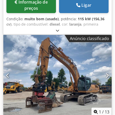
Informação de
Ligar
preços
Condição:
muito bom (usado)
, potência:
115 kW (156,36
cv)
, tipo de combustível:
diesel
, cor:
laranja
, primeira
matrícula:
07/2013
, Ano de fabrico:
2012
, horas de
funcionamento:
15.109 h
, Informações Gerais Ano do
Anúncio classificado
modelo: 2012 Número de série: DCH210R5NCEAH2500
Informações Técnicas Número de cilindros: 4 Peso próprio:
22.600 kg Funcional Largura de trabalho: 300 cm
Certificação CE: sim Estado Estado técnico: muito bom
Estado visual: muito bom Informações Financeiras Preço:
Sob consulta Garantia Garantia: De primeira mão, histórico
de manutenção completo, pronto para uso imediato! - 80%
do trem de rodas com correntes - Inclui 3 baldes: 1300
mm, 450 mm e 2000 mm para limpeza de valas Crsdpfx
Aloy En Ndsfjf - Opcional com SISTEMA 3D TOPCON 2021
1
/
13