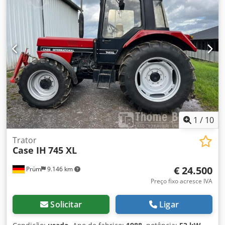
kW, 144 cv Velocidade nominal: 2.200 rpm Número de
cilindros: 6 Deslocamento: 7.480 cm³ Aumento de torque:
51,3 Tração nas quatro rodas
1
/
10
Trator
Case IH
745 XL
€ 24.500
Prüm
9.146 km
Preço fixo acresce IVA
Solicitar
Ligar