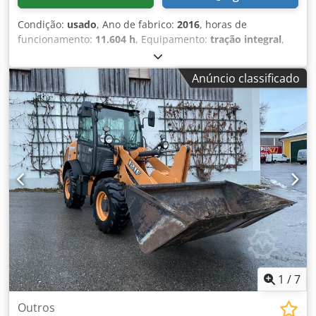
Condição:
usado
, Ano de fabrico:
2016
, horas de
funcionamento:
11.604 h
, Equipamento:
tração integral
,
ligar Csdpskq Amfefx Alforf (Contato · Telefone · Telemóvel
· WhatsApp) * Case 921F pá carregadora 4x4 tração total *
Anúncio classificado
Aquecimento / Ar condicionado * Ano de fabrico: 2016 * Nº
de chassis: FNH921F1NGHE12139 * Kw: 190 * Peso próprio:
19.680 kg * Peso bruto: 21.600 kg * Horas: 11.604 * 3
unidades disponíveis * Preço sob consulta * Todas as
informações sem garantia
1
/
7
Outros