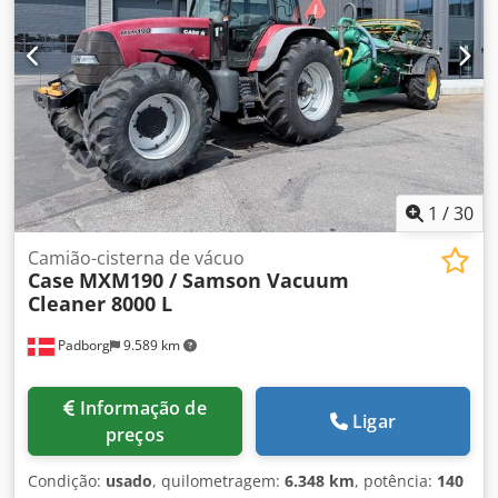
1
/
30
Camião-cisterna de vácuo
Case
MXM190 / Samson Vacuum
Cleaner 8000 L
Padborg
9.589 km
Informação de
Ligar
preços
Condição:
usado
, quilometragem:
6.348 km
, potência:
140