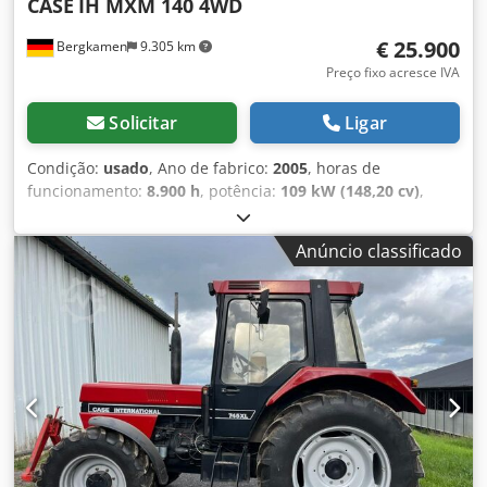
CASE
IH MXM 140 4WD
€ 25.900
Bergkamen
9.305 km
Preço fixo acresce IVA
Solicitar
Ligar
Condição:
usado
, Ano de fabrico:
2005
, horas de
funcionamento:
8.900 h
, potência:
109 kW (148,20 cv)
,
Equipamento:
ABS, ar condicionado, cabina, tração
integral
, Peso morto: 5.868 kg Comprimento: 4.692 mm
Anúncio classificado
Largura: 2.507 mm Dcedowlmt Ispfx Abmek Altura: 2.997
mm Distância entre eixos: 2.723 mm Potência nominal:
105,9 kW, 144 cv Velocidade nominal: 2.200 rpm Número
de cilindros: 6 Deslocamento: 7.480 cm³ Aumento de
torque: 51,3 Tração nas quatro rodas