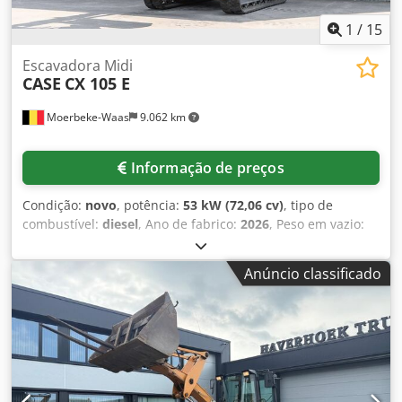
1
/
15
Escavadora Midi
CASE
CX 105 E
Moerbeke-Waas
9.062 km
Informação de preços
Condição:
novo
, potência:
53 kW (72,06 cv)
, tipo de
combustível:
diesel
, Ano de fabrico:
2026
, Peso em vazio:
9.780 kg Dsdpszrrw Aofx Abmock Para obter mais
informações, entre em contato com a equipe de vendas da
Anúncio classificado
KEY-TEC.