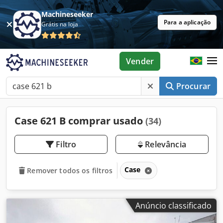
Machineseeker
Para a aplicação
Grátis na loja
Vender
Procurar
Case 621 B comprar usado
(34)
Filtro
Relevância
Case
Remover todos os filtros
Anúncio classificado