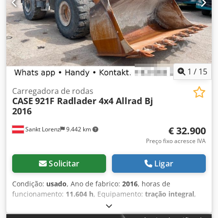
600 mm Regulação da pressão dos rolos Construção
estável em ferro fundido Acionamento elétrico Mesa de
trabalho Estado: usada Aplicações: produção de livros em
capa dura, encadernadoras, gráficas, empresas de
impressão, produção de álbuns, catálogos e capas.
1
/
15
Carregadora de rodas
CASE
921F Radlader 4x4 Allrad Bj
2016
€ 32.900
Sankt Lorenz
9.442 km
Preço fixo acresce IVA
Solicitar
Ligar
Condição:
usado
, Ano de fabrico:
2016
, horas de
funcionamento:
11.604 h
, Equipamento:
tração integral
,
ligar (Contato · Telefone · Telemóvel · WhatsApp) * Case
921F pá carregadora 4x4 tração total * Aquecimento / Ar