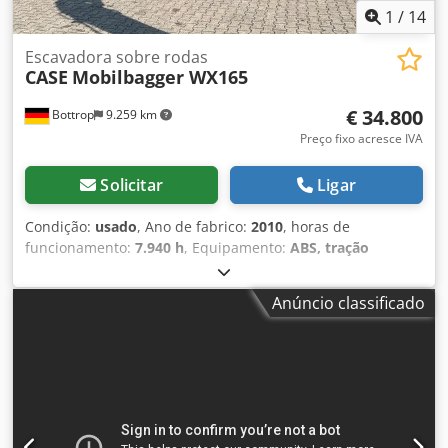
1
/
14
Escavadora sobre rodas
CASE
Mobilbagger WX165
€ 34.800
Bottrop
9.259 km
Preço fixo acresce IVA
Solicitar
Ligar
Condição:
usado
, Ano de fabrico:
2010
, horas de
funcionamento:
7.940 h
, Equipamento:
ABS, tração
integral
, EXCAVADORA MÓVEL CASE Tipo: WX165
(Escavadora Hidráulica) Número de aprovação do tipo:
Anúncio classificado
N211 Fabricante do motor: Case Potência do motor: 105 kW
Horas de operação: 7940 h Peso bruto autorizado: 18000 kg
Comprimento para transporte: 8,19 m Largura para
transporte: 1,91 m Altura para transporte: 2,89 m Cor:
Amarelo - Controlo por joystick - Lâmina de nivelamento -
Câmara Dcsdpfx Aozripcjbmek Teremos todo o prazer em
ajudá-lo também na área de financiamento/leasing, com o