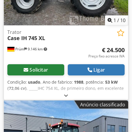
1
/
10
Trator
Case IH
745 XL
€ 24.500
Prüm
9.146 km
Preço fixo acresce IVA
Solicitar
Ligar
Condição:
usado
, Ano de fabrico:
1988
, potência:
53 kW
(72,06 cv)
, _____IHC 754 XL, de primeiro dono, em excelente
estado. Horas de utilização: aproximadamente 8.600. Ano
de fabricação: 1988. Elevação dianteira. Tomada de força
Anúncio classificado
dianteira. Caixa de velocidades de 30 km/h. Preço:
24.500,00 euros, sem IVA. Localização: [informação
ausente]. Dcjdszdmutopfx Abmsk