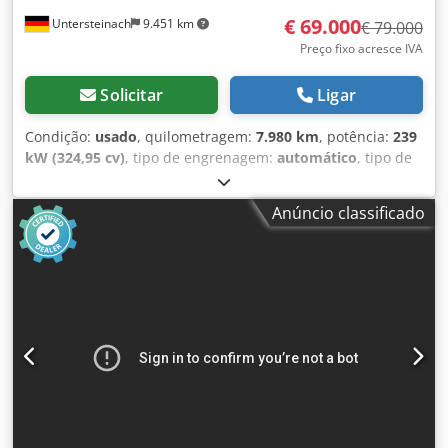
€ 69.000
Untersteinach
9.451 km
€ 79.000
Preço fixo acresce IVA
Solicitar
Ligar
Condição:
usado
, quilometragem:
7.980 km
, potência:
239
kW (324,95 cv)
, tipo de engrenagem:
automático
, tipo de
combustível:
diesel
, cor:
amarelo
, primeira matrícula:
01/2013
, Ano de fabrico:
2013
, Equipamento:
ar
Anúncio classificado
condicionado
, = Mais opções e acessórios = - Ar-
condicionado - Rádio - Direção hidráulica - Para-sol =
Observações = +++Peso: 24.000 kg Km/h+++ +++4x4+++
+++Pneus 26,5xR25 com 90% de vida útil+++ +++Faróis de
trabalho+++ +++Amortecedor de vibração+++ +++Bloqueio
do diferencial dianteiro+++ +++Concha 3,6 m³+++
+++Balança+++ - Geral: - - Motor: Case - Transmissão:
Automática - Número total de assentos: 1 - - Segurança: - -
Câmera de ré - - Cabina: - - Ar-condicionado - Ventilação
por difusores - - Exterior: - - Direção hidráulica - Para-sol -
Porta do motorista - - Áudio, comunicação, eletrônica: - -