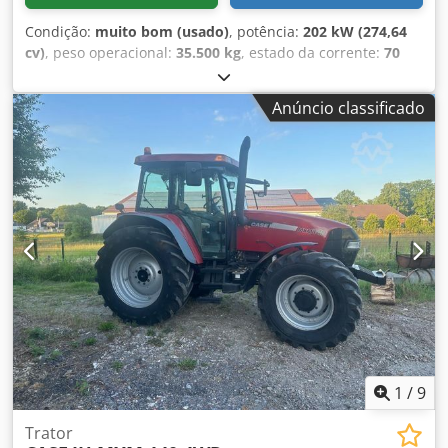
Condição:
muito bom (usado)
, potência:
202 kW (274,64
cv)
, peso operacional:
35.500 kg
, estado da corrente:
70
percentagem
, Ano de fabrico:
2006
, horas de
funcionamento:
9.139 h
, Equipamento:
ar condicionado
,
Anúncio classificado
CASE CX330 Ano de fabricação: 2006 Horas de operação:
9.139 horas Cabine fechada Ar condicionado Dcjdpfxszp
Rm Ro Abmok Rádio Sistema de lubrificação central Braço
padrão Lança: 3,30 m Instalação completa para
ferramentas (martelo, pinça, tesoura) Engate rápido OQ80
1 concha – 800 mm de largura 1 pinça – funcional,
necessita de reparação Conjunto de esteiras com
aproximadamente 70% de vida útil restante Placas de base
com 600 mm de largura Motor Isuzu com 202 kW
Certificação CE Dimensões para transporte: 10,8 x 3 x 3,40
m Peso operacional: 35,5 toneladas.
1
/
9
Trator