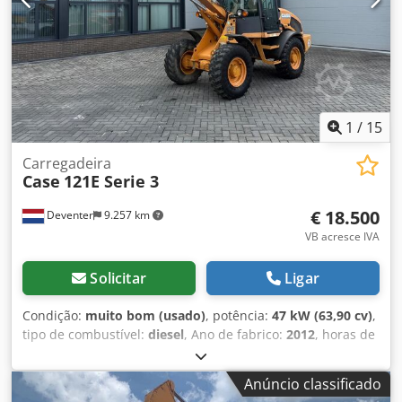
1
/
15
Carregadeira
Case
121E Serie 3
€ 18.500
Deventer
9.257 km
VB acresce IVA
Solicitar
Ligar
Condição:
muito bom (usado)
, potência:
47 kW (63,90 cv)
,
tipo de combustível:
diesel
, Ano de fabrico:
2012
, horas de
funcionamento:
1.060 h
, = Outras opções e acessórios = -
Controlo com 2 pedais - Cabina fechada = Observações =
Anúncio classificado
CASE 121E Série 3 – Ano de fabrico: 2012 – 1.060 horas de