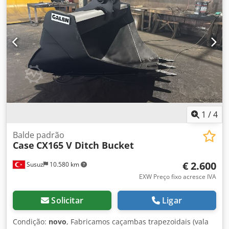
1
/
4
Balde padrão
Case
CX165 V Ditch Bucket
€ 2.600
Susuz
10.580 km
EXW Preço fixo acresce IVA
Solicitar
Ligar
Condição:
novo
, Fabricamos caçambas trapezoidais (vala