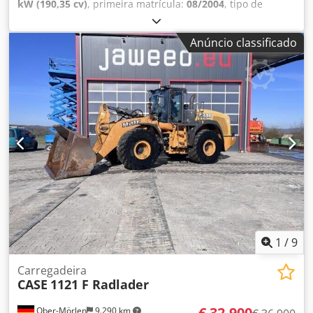
kW (190,35 cv)
, primeira matrícula:
08/2004
, tipo de
combustível:
diesel
, Ano de fabrico:
2004
, Fabricante: Case
Modelo: MXM190 / Aspirador Samson 8000 L Ano: 2004
Anúncio classificado
Condição: Boa Número de série: ACM231045 Dsdoynq
Dbspfx Abmock Ref. nr.: 8084 Data de registo: Potência:
190 cv Horas: 6348 Transmissão: Powershift total 19+6
Depósito de diesel: 1 Capacidade do tanque: 400 L Rádio: ?
Assento pneumático: ? Freio a disco: Freio em banho de
óleo Dimensão do pneu: 600/65R25 + 650/75R38 -
520/70R34 Porcentagem de borracha restante: 60% 90% -
40% Caixa de ferramentas: ? Sistema hidráulico: ?
Fabricante do tanque: Samson Capacidade do tanque:
8000 L Bomba de alta pressão: 2 x HPP Capacidade alta
pressão: 122 l/min - 130 bar Bomba de vácuo: Samson
Controle remoto: ?
1
/
9
Carregadeira
CASE
1121 F Radlader
€ 32.900
Ober-Mörlen
9.290 km