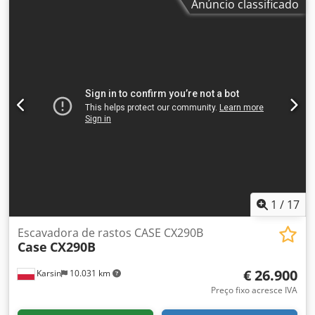
Anúncio classificado
condicionado * Ano de fabrico: 2016 * Nº de chassis:
FNH921F1NGHE12139 * Kw: 190 * Peso próprio: 19.680 kg *
Peso bruto: 21.600 kg Djdpfx Ajkq Amfobmsck * Horas:
11.604 * 3 unidades disponíveis * Preço sob consulta *
Todas as informações sem garantia
1
/
17
Escavadora de rastos CASE CX290B
Case
CX290B
€ 26.900
Karsin
10.031 km
Preço fixo acresce IVA