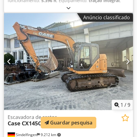
funcionamento:
5.396 h
, Equipamento:
tração integral
,
CASE de esteiras Tipo: 1650M Peso operacional: 19.200 kg
Potência: 122 kW Horas de trabalho: 5.396 Equipamentos:
Anúncio classificado
Dcedpfxjzhyrmj Abmsk - Banco aquecido - Ar-condicionado
- Rádio - Ripper traseiro com 3 dentes - Dispositivos e
grades de proteção frontal da cabine - Lâmina niveladora
(hidraulicamente rebatível) Também oferecemos suporte
em financiamento/arrendamento com nossos parceiros.
Todas as informações são fornecidas sem garantia. Sujeito
a erros e venda intermediária.
1
/
9
Escavadora de rastos
Guardar pesquisa
Case
CX145C SR
Sindelfingen
9.212 km