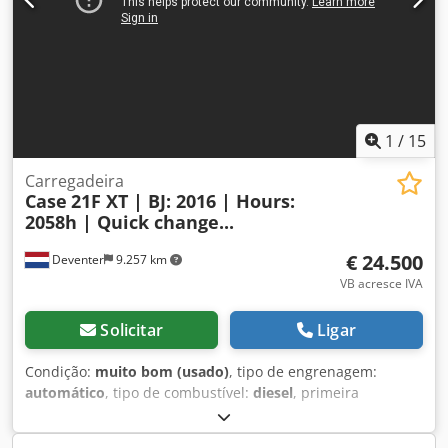
apoio dos nossos parceiros. Todos os dados sujeitos a
alterações sem aviso prévio. Salvo erro e omissões.
1
/
15
Carregadeira
Case
21F XT | BJ: 2016 | Hours:
2058h | Quick change...
€ 24.500
Deventer
9.257 km
VB acresce IVA
Solicitar
Ligar
Condição:
muito bom (usado)
, tipo de engrenagem:
automático
, tipo de combustível:
diesel
, primeira
matrícula:
06/2016
, Ano de fabrico:
2016
, horas de
funcionamento:
2.058 h
, Equipamento:
cabina
, = Outras