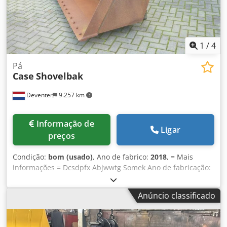
1
/
4
Pá
Case
Shovelbak
Deventer
9.257 km
Informação de
Ligar
preços
Condição:
bom (usado)
, Ano de fabrico:
2018
, = Mais
informações = Dcsdpfx Abjwwtg Somek Ano de fabricação:
2018 Adequado para: Máquinas de construção Sistema de
troca rápida: Sim Condição técnica: boa Condição visual:
Anúncio classificado
boa Por favor, entre em contato com Gerrit Haverhoek para
mais informações.