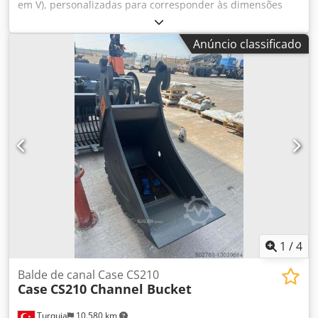
em V), personalizadas para corresponder às dimensões
específicas do seu canal Dcodpfxown E A He Abmek
Anúncio classificado
1
/
4
Balde de canal Case CS210
Case
CS210 Channel Bucket
Turquia
10.580 km