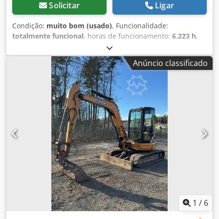
Solicitar
Ligar
Condição:
muito bom (usado)
, Funcionalidade:
totalmente funcional
, horas de funcionamento:
6.223 h
,
Escavadora de rastos CASE CX290B Hidráulica Kawasaki
Motor Isuzu Dsdpfxjygy Awe Abmsck Dados técnicos: -
Anúncio classificado
Motor: Isuzu AH-6HK1X (6 cilindros, turboalimentado,
Common Rail). - Potência do motor: aprox. 154 kW (209 CV)
a 1800 rpm. - Peso operacional: aprox. 29.100 kg - 30.000
kg (dependendo do equipamento). - Sistema hidráulico:
Bombas de pistão de deslocamento variável (Kawasaki),
garantindo movimentos combinados suaves. - Alcance
máximo de escavação: aprox. 10,5 - 10,7 m. - Profundidade
máxima de escavação: aprox. 7,1 m. - Capacidade do
balde: padrão aprox. 1,2 - 1,6 m³. - Horas de
funcionamento: Originais 6223 h – máquina bem mantida,
regularmente assistida, contador totalmente funcional e
legível. Vantagens do modelo CX290B: - Acoplamento
hidráulico rápido: Permite troca rápida e eficiente de
implementos sem sair da cabine. - Circuito hidráulico
1
/
6
completo: Máquina equipada com saídas adicionais no