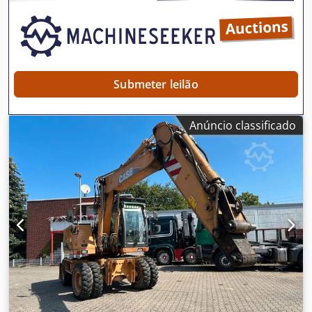
Financeiras Preço: Sob consulta Garantia Garantia: De
primeira mão, histórico de manutenção completo, pronto
para uso imediato! - 80% do trem de rodas com correntes -
Inclui 3 baldes: 1300 mm, 450 mm e 2000 mm para
limpeza de valas - Opcional com SISTEMA 3D TOPCON
2021
Submeter leilão
Anúncio classificado