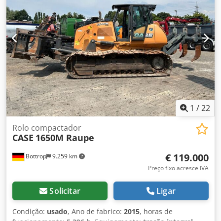
1
/
22
Rolo compactador
CASE
1650M Raupe
€ 119.000
Bottrop
9.259 km
Preço fixo acresce IVA
Solicitar
Ligar
Condição:
usado
, Ano de fabrico:
2015
, horas de