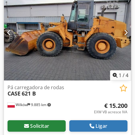
1
/
4
Pá carregadora de rodas
CASE
621 B
€ 15.200
Wilków
9.885 km
EXW VB acresce IVA
Solicitar
Ligar