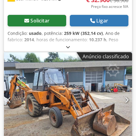
€ 36.900
Preço fixo acresce IVA
Solicitar
Ligar
Condição:
usado
, potência:
259 kW (352,14 cv)
, Ano de
fabrico:
2014
, horas de funcionamento:
10.237 h
, Peso
vazio: 27.024 kg Entre em contato com Emal Jaweed para
mais informações. Carregadeira de rodas / Wheel Loader,
Anúncio classificado
Case 1121F, ano de fabricação 2014, horas de operação:
10.237 h, comprimento: 8.960 mm, largura: 2.990 mm,
altura: 3.570 mm, peso bruto máximo autorizado: 27.024
kg, motor: Case, potência do motor: 239 kW, ar-
condicionado, balança, hidráulica auxiliar, câmera de ré,
lubrificação automática, dimensões da concha:
comprimento: 1.800 mm, largura: 3.000 mm, altura: 1.750
mm, vídeo disponível. Dcsdpfx Asyn Nfwebmjk Outros: *
Oferecemos mais de 200 unidades à venda. * Nossa
localização está a 30 km ao norte do aeroporto de
Frankfurt/M. * Financiamento e leasing disponíveis. *
Especialista em transporte e exportação mundial. * Não
nos responsabilizamos por erros de impressão e digitação.