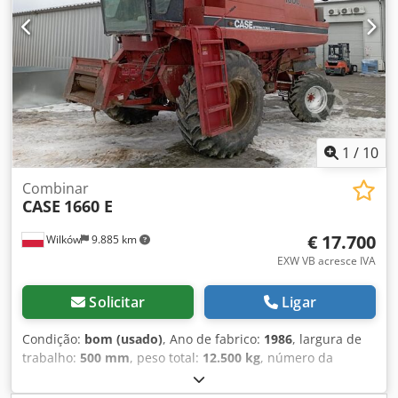
1
/
10
Combinar
CASE
1660 E
€ 17.700
Wilków
9.885 km
EXW VB acresce IVA
Solicitar
Ligar
Condição:
bom (usado)
, Ano de fabrico:
1986
, largura de
trabalho:
500 mm
, peso total:
12.500 kg
, número da
máquina/veículo:
017128
, Fluxo axial CASE IH 1660 Marca:
Case IH Modelo: 1660 Ano: 1987 Horário de