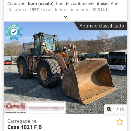
Condição:
bom (usado)
, tipo de combustível:
diesel
, Ano
de fabrico:
1997
, horas de funcionamento:
10.314 h
,
número da máquina/veículo:
JEE0055599
, Escavadeira
CASE 621 B nº JEE0055599 Dsdpfxsvxh R As Abmock 1997
Anúncio classificado
93 kW 10314h
1
/
15
Carregadeira
Case
1021 F B