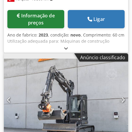
Informação de
Ligar
preços
Ano de fabrico:
2023
, condição:
novo
, Comprimento: 60 cm
Utilização adequada para: Máquinas de construção
Capacidade do espaço de carga: 500 l Dcodopq Tbujpfx
Abmek Garantia: 6 meses
Anúncio classificado