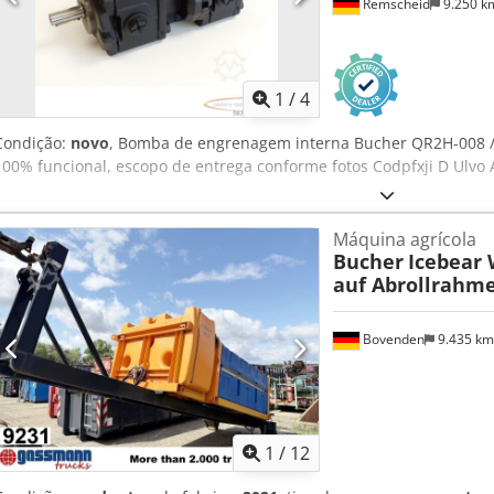
Remscheid
9.250 
1
/
4
Condição:
novo
, Bomba de engrenagem interna Bucher QR2H-008 /
100% funcional, escopo de entrega conforme fotos Codpfxji D Ulvo 
Máquina agrícola
Bucher
Icebear 
auf Abrollrahme
Bovenden
9.435 k
1
/
12