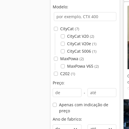
Modelo:
CityCat
(7)
CityCat V20
(2)
CityCat V20e
(1)
CityCat 5006
(1)
MaxPowa
(2)
MaxPowa V65
(2)
C202
(1)
Preço:
-
Apenas com indicação de
preço
Ano de fabrico:
-