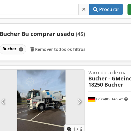
Procurar
Bucher Bu comprar usado
(45)
Bucher
Remover todos os filtros
Varredora de rua
Bucher - GMeiner
18250 Bucher
Prüm
9.146 km
1
/
6