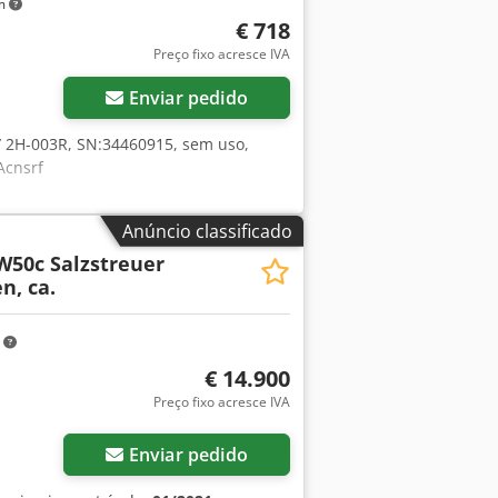
km
€ 718
Preço fixo acresce IVA
Enviar pedido
 2H-003R, SN:34460915, sem uso,
Acnsrf
Anúncio classificado
W50c Salzstreuer
n, ca.
m
€ 14.900
Preço fixo acresce IVA
Enviar pedido