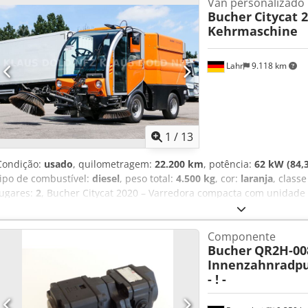
Van personalizado
Bucher
Citycat 
Kehrmaschine
Lahr
9.118 km
1
/
13
Condição:
usado
, quilometragem:
22.200 km
, potência:
62 kW (84,3
tipo de combustível:
diesel
, peso total:
4.500 kg
, cor:
laranja
, class
lugares:
2
, Bucher Citycat 2020 – Varredora compacta com unidade 
informação: Estado: muito bom * Fabricante: Bucher * Modelo: Cit
visibilidade panorâmica * Escova lateral esquerda * Escova lateral d
Componente
sucção Credezphnxjpfx Acnjf ----Preço: 12.900 €, mais 19% de IVA. 
Bucher
QR2H-008
nos através dos seguintes números de telefone: Nós falamos: alemã
Innenzahnradp
o direito de corrigir erros de ortografia, omissões e vendas intermed
- ! -