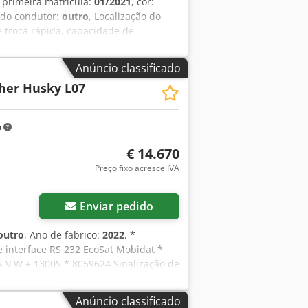
, primeira matrícula:
01/2021
, cor:
 do condutor:
outro
, Localização do
 troca rápida, capacidade de
ach! Peso próprio: aproximadamente
 Capacidade do depósito de sal
Anúncio classificado
ESSÓRIOS SEM GARANTIA, sujeitas a
her Husky L07
m
€ 14.670
Preço fixo acresce IVA
Solicitar mais imagens
Enviar pedido
outro
, Ano de fabrico:
2022
, *
 interface RS 232 EcoSat Mobidat *
 V W + 1300S * 8059624 Sinalização de
e mecânico do padrão de distribuição,
D Crodpfxsznvudj Acnof * 8078950
Anúncio classificado
unto) * 8027633 Estrutura de