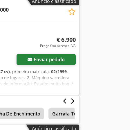
Anúncio classificado
2000
€ 6.900
Preço fixo acresce IVA
Enviar pedido
7 cv)
, primeira matrícula:
02/1999
,
o de lugares:
2
, Máquina varredora
os de informação: Estado: muito bom *
 visibilidade em 360º * Escova lateral
ucção Credpfx Aszq Ipxecnsf ----Preço:
ravés dos seguintes números de
issões e vendas prévias.
nha De Enchimento
Garrafa Térmica
Varredoras e
Anúncio classificado