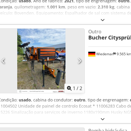
Condição:
usado
, Ano de fabrico:
2021
, tipo de engrenagem:
outro
laranja
, quilometragem:
1.001 km
, peso em vazio:
2.310 kg
, cabina
veículo: Bovenden. Equipamento: Espalhador de sal com sistema de
aproximadamente 5 m³, montado num chassi de troca rápida Strob
2310 kg. Capacidade do espalhador de sal: aproximadamente 5 m³.
Outro
líquido: aproximadamente 4580 litros. INFORMAÇÕES SOBRE OS AC
Bucher
Citysprü
alterações, venda prévia e erros! Cedpszpzf Djfx Acnsrf
Wiedemar
9.565 k
1
/
2
Condição:
usado
, cabina do condutor:
outro
, tipo de engrenagem:
11004502 Unidade de painel de controlo Ecosat * 11006283 Cabo de
15226 Sinalização para serviços de inverno 1180x190mm Husky NGS
contorno amarela para contentores Husky (6,5 m) * 11000032 Ajust
8m, totalmente montado * 11002061 Luz de sinalização rotativa LE
Bomba hidráulica
Dispositivo de estacionamento 1T Universal com braço de 700 (conj