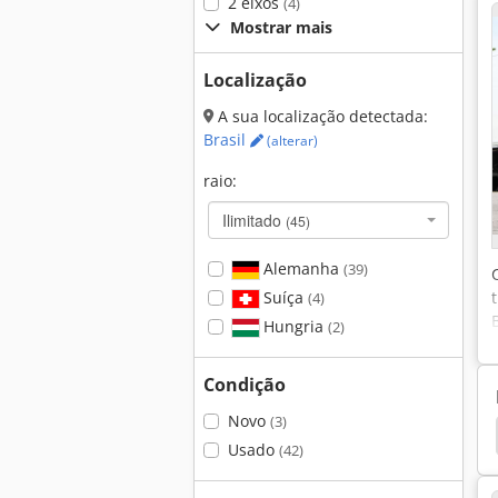
2 eixos
(4)
Mostrar mais
Localização
A sua localização detectada:
Brasil
(alterar)
raio:
Ilimitado
(45)
Alemanha
(39)
Suíça
(4)
Hungria
(2)
Condição
Novo
(3)
or De Rua
Hako
Hako 1700
Hako Flipper
Usado
(42)