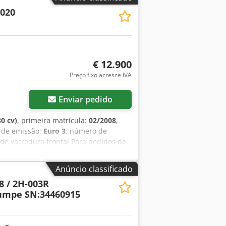
2020
€ 12.900
Preço fixo acresce IVA
Enviar pedido
0 cv)
, primeira matrícula:
02/2008
,
e de emissão:
Euro 3
, número de
de varredura frontal Para pedidos de
yCat 2020 * Cabine fechada com boa
ireita * Escova frontal * Recipiente de
Anúncio classificado
Para mais informações, pode contactar-
 / 2H-003R
o, inglês, francês e...? Reservamo-nos
umpe SN:34460915
iárias.