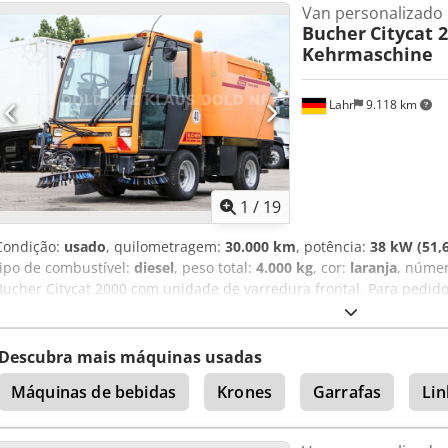
Van personalizado
vendas intermediárias e erros reservados.
Bucher
Citycat 
Kehrmaschine
Lahr
9.118 km
1
/
19
Condição:
usado
, quilometragem:
30.000 km
, potência:
38 kW (51,6
tipo de combustível:
diesel
, peso total:
4.000 kg
, cor:
laranja
, númer
Bucher Citycat 2000 com unidade de varredura frontal. Para pedid
Fabricante: Bucher * Modelo: CityCat 2000 * Cabine fechada com boa
esquerda * Escova lateral direita * Escova frontal * Recipiente de s
6900 € + 19% de IVA Para mais informações, pode contactar-nos at
Descubra mais máquinas usadas
telefone: Nós falamos: alemão, inglês, francês e...? Salvo erros, om
Máquinas de bebidas
Krones
Garrafas
Li