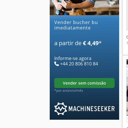
Vender bucher bu
imediatamente
a partir de
€ 4,49
*
Informe-se agora
+44 20 806 810 84
vender sem comissão
*por anúncio/mês