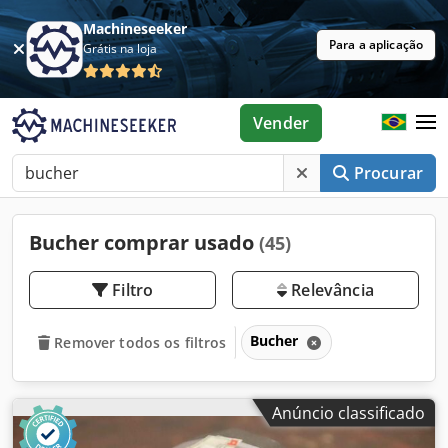
Machineseeker
Para a aplicação
Grátis na loja
Vender
Procurar
Bucher comprar usado
(45)
Filtro
Relevância
Bucher
Remover todos os filtros
Anúncio classificado