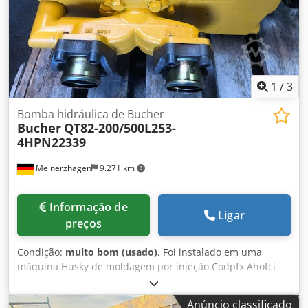
1
/
3
Bomba hidráulica de Bucher
Bucher
QT82-200/500L253-
4HPN22339
Meinerzhagen
9.271 km
Informação de
Ligar
preços
Condição:
muito bom (usado)
, Foi instalado em uma
máquina Husky de moldagem por injeção Codpfx Ahofci
Hpsasrf
Anúncio classificado