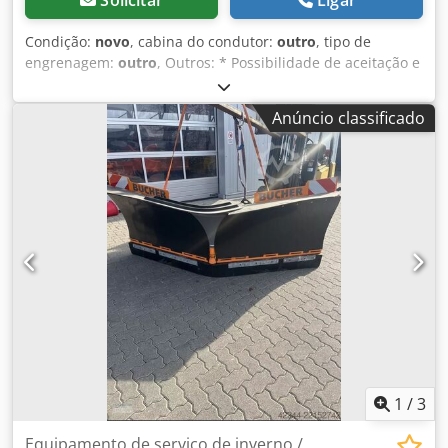
Solicitar
Ligar
Condição:
novo
, cabina do condutor:
outro
, tipo de
engrenagem:
outro
, Outros: * Possibilidade de aceitação e
aquisição de veículos e máquinas usados. * Preço de
venda exclui transporte e transferência. * Sem
Anúncio classificado
responsabilidade por erros de impressão ou digitação. *
Sujeito a erro, alterações e venda intermédia. Codpfxezgu
Srs Ahasrf * Oferta não vinculativa. * As fotos podem
divergir. O preço é válido para o estado atual. * Todas as
informações sem garantia.
1
/
3
Equipamento de serviço de inverno /