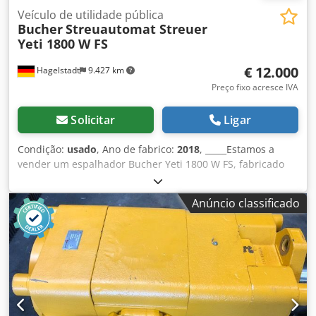
Veículo de utilidade pública
Bucher
Streuautomat Streuer
Yeti 1800 W FS
€ 12.000
Hagelstadt
9.427 km
Preço fixo acresce IVA
Solicitar
Ligar
Condição:
usado
, Ano de fabrico:
2018
, _____Estamos a
vender um espalhador Bucher Yeti 1800 W FS, fabricado
em 2018, em excelente estado de conservação e
totalmente funcional. Mais detalhes e especificações serão
Anúncio classificado
fornecidos mediante pedido. Localização: 07806
Neustadt/Orla. Credpfx Aszkdu Rshaof