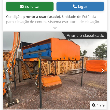
Solicitar
Ligar
Condição:
pronto a usar (usado)
, Unidade de Potência
para Elevação de Pontes, Sistema estrutural de elevação,
Unidade hidráulica de elevação, Cilindro hidráulico de
1000 toneladas, Máquina usada Fabricante: Bucher
Anúncio classificado
Hydraulics Modelo: QX24-008R ; PHHET Dimensões gerais:
Largura: 1420 mm Profundidade: 860 mm Altura: 1770 mm
Pressão de trabalho: 350 bar Cedpfxeyr Ihro Ahaorf Ano de
fabricação: 2017 Peso: 850 kg Dados elétricos: 400 V; 11
kW; 20 A Cilindros hidráulicos: 1. Dimensões gerais: 900 x
900 x 485 mm Peso: 1400 kg Fabricante: Schiess Defries
Pressão de trabalho: 450 bar Capacidade de carga: 1000
toneladas Diâmetro: 710 mm 2. Dimensões gerais: 900 x
900 x 485 mm Peso: 1400 kg Fabricante: Schiess Defries
Pressão de trabalho: 450 bar Capacidade de carga: 1000
toneladas Diâmetro: 710 mm
1
/
9