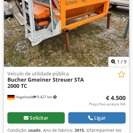
1
/
9
Veículo de utilidade pública
Bucher
Gmeiner Streuer STA
2000 TC
€ 4.500
Hagelstadt
9.427 km
Preço fixo acresce IVA
Solicitar
Ligar
Condição:
usado
, Ano de fabrico:
2015
, ©farmpartner-tec