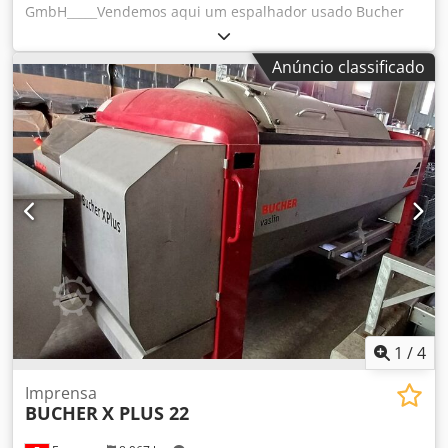
GmbH_____Vendemos aqui um espalhador usado Bucher
Gmeiner STA 2000 TC, ano de fabrico 2015. Inclui painel de
controlo, pés de apoio, calha curta (adequada para
Anúncio classificado
Lindner, Multicar etc.), volume de enchimento de 2 m³,
distribuidor de dupla rosca. Mais detalhes mediante
pedido. Localização do armazém: 93095 Hagelstadt
Codpfxjyq Avbo Ahaorf
1
/
4
Imprensa
BUCHER
X PLUS 22