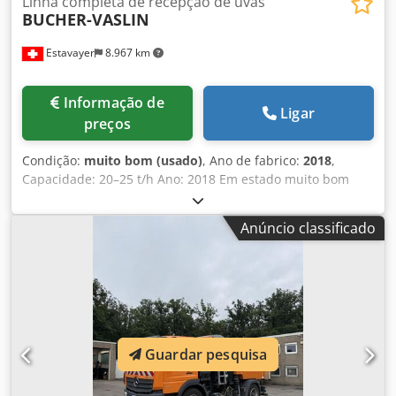
Linha completa de recepção de uvas
BUCHER-VASLIN
Estavayer
8.967 km
Informação de
Ligar
preços
Condição:
muito bom (usado)
, Ano de fabrico:
2018
,
Capacidade: 20–25 t/h Ano: 2018 Em estado muito bom
Composto por: 1 Mesa dosadora e de seleção TRV 25 com
funil especialmente grande - Com dois motores vibratórios
Anúncio classificado
- Com duas zonas de peneiramento - Comprimento total:
2.550 mm - Altura de saída: 1.350 mm - Dimensões do
funil: 1.800 x 1.750 mm - Altura de carregamento: aprox.
2.200 mm 1 Transportador de uvas ELV TR 400 - Com
grande funil especial - Altura de descarga: 4.300 mm
Unidade de desengace e seleção de uvas com: 1
Desengaçador Bucher Delta E4 - Versão standard - Cilindro
Guardar pesquisa
de desengace PHD 25 mm - Com 2 bolas de limpeza
Crjdpfxezcnx Eo Ahaef 1 Unidade de seleção DELTA Trio XL