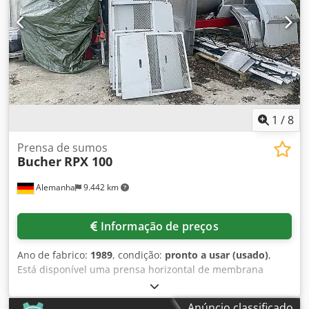
1
/
8
Prensa de sumos
Bucher
RPX 100
Alemanha
9.442 km
Informação de preços
Ano de fabrico:
1989
, condição:
pronto a usar (usado)
,
Está disponível uma prensa horizontal de membrana
pneumática Bucher para a indústria alimentar. Volume
nominal: 100 hl, capacidade máxima de processamento
Anúncio classificado