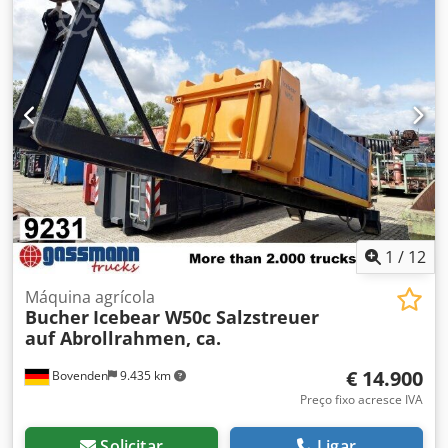
1
/
12
Máquina agrícola
Bucher
Icebear W50c Salzstreuer
auf Abrollrahmen, ca.
€ 14.900
Bovenden
9.435 km
Preço fixo acresce IVA
Solicitar
Ligar