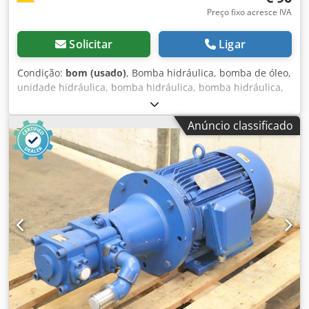
Preço fixo acresce IVA
Solicitar
Ligar
Condição:
bom (usado)
, Bomba hidráulica, bomba de óleo,
unidade hidráulica, bomba hidráulica, bomba hidráulica,
motor de deslocamento, motor de acionamento, bomba de
engrenagens, bomba de engrenagens -Fabricante: Bucher,
Anúncio classificado
bomba hidráulica de engrenagens -Tipo: AP200/6.5 S-259
Csdpfx Ahogn Hymeaorf -Dimensões: 100/80/H80 mm -
Peso: 1,9 kg