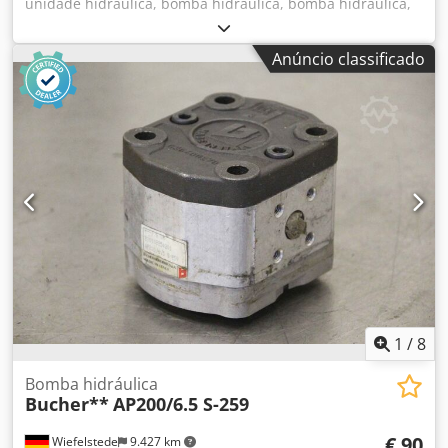
unidade hidráulica, bomba hidráulica, bomba hidráulica,
motor de acionamento, motor de acionamento, bomba de
engrenagem, bomba de engrenagem Codsvwkh Ujpfx
Anúncio classificado
Ahasrf - Fabricante: Bucher, bomba hidráulica de
engrenagem -Tipo: AP200/11.5 S 259 -Flange/eixo: veja
foto, quadrado 8 x 17 mm -Número: 2x bombas disponíveis
-Preço: por peça -Dimensões: 98/84/H100 mm -Peso: 2,3
kg/peça
1
/
8
Bomba hidráulica
Bucher**
AP200/6.5 S-259
€ 90
Wiefelstede
9.427 km