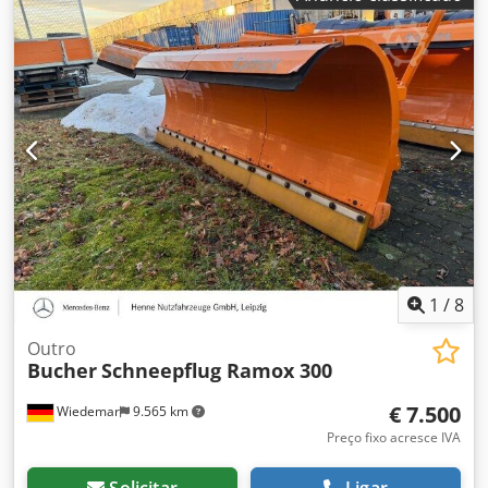
1
/
8
Outro
Bucher
Schneepflug Ramox 300
€ 7.500
Wiedemar
9.565 km
Preço fixo acresce IVA