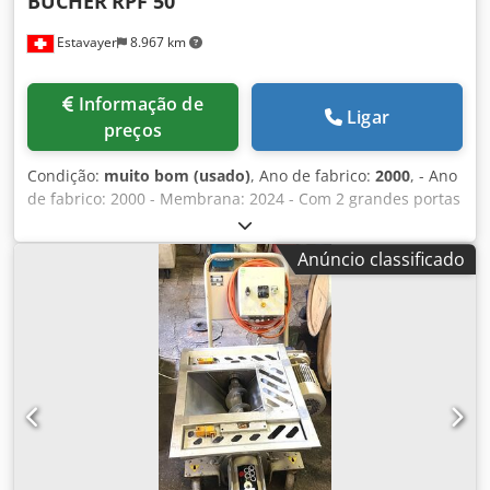
BUCHER
RPF 50
Estavayer
8.967 km
Informação de
Ligar
preços
Condição:
muito bom (usado)
, Ano de fabrico:
2000
, - Ano
de fabrico: 2000 - Membrana: 2024 - Com 2 grandes portas
de enchimento - Com enchimento central - Com grande
bandeja de sumo Crodpfezc H Swjx Ahaof - Com extensões
Anúncio classificado
de base H 200 mm - Última utilização: colheita 2025 -
Máquina em muito bom estado Medidas: - Comprimento:
aprox. 4.700 mm - Largura: aprox. 1.900 mm - Altura:
aprox. 2.000 mm