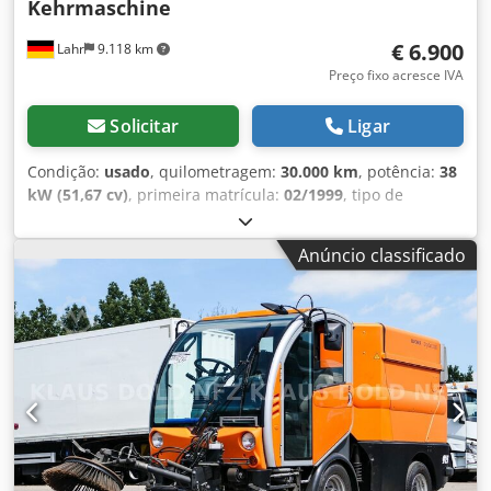
Kehrmaschine
€ 6.900
Lahr
9.118 km
Preço fixo acresce IVA
Solicitar
Ligar
Condição:
usado
, quilometragem:
30.000 km
, potência:
38
kW (51,67 cv)
, primeira matrícula:
02/1999
, tipo de
combustível:
diesel
, peso total:
4.000 kg
, cor:
laranja
,
número de lugares:
2
, Máquina varredora Bucher Citycat
Anúncio classificado
2000 com unidade de varredura frontal. Para pedidos de
informação: Cjdpszq Ipxsfx Ahajrf Estado: muito bom *
Fabricante: Bucher * Modelo: CityCat 2000 * Cabine
fechada com boa visibilidade em 360º * Escova lateral
esquerda * Escova lateral direita * Escova frontal *
Recipiente de sucção ----Preço: 6900 € + 19% de IVA Para
mais informações, pode contactar-nos através dos
seguintes números de telefone: Nós falamos: alemão,
inglês, francês e...? Salvo erros, omissões e vendas prévias.