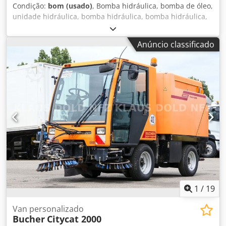
Condição:
bom (usado)
, Bomba hidráulica, bomba de óleo,
unidade hidráulica, bomba hidráulica, bomba hidráulica,
motor de acionamento, motor de tração, bomba de
engrenagem -Fabricante: Bucher, bomba hidráulica de
Anúncio classificado
engrenagem -Tipo: AP200/8.5 S 259 -Flange/Eixo: ver foto,
quadrado 8 x 17 mm -Quantidade: 7 bombas disponíveis -
Preço: por unidade -Dimensões: 84/82/A100 mm -Peso: 2,0
kg Cedpfevwka Dsx Ahaorf
1
/
19
Van personalizado
Bucher
Citycat 2000