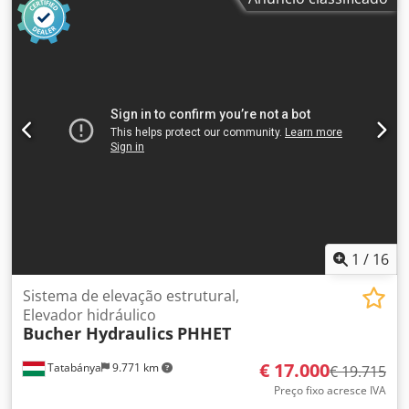
(uvas): 6000 kg por lote, dimensões da máquina X/Y/Z:
aproximadamente 6300 mm/2200 mm/2250 mm, peso:
aproximadamente 5000 kg. Inclui sistema de enchimento
central e bandeja de escorrimento. É possível realizar uma
inspeção no local. Crjdpfjzl U Nhsx Ahaef
1
/
16
Sistema de elevação estrutural,
Elevador hidráulico
Bucher Hydraulics
PHHET
€ 17.000
Tatabánya
9.771 km
€ 19.715
Preço fixo acresce IVA