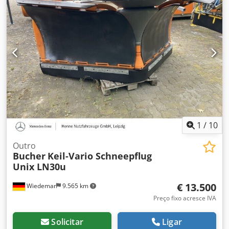
1
/
10
Outro
Bucher
Keil-Vario Schneepflug
Unix LN30u
€ 13.500
Wiedemar
9.565 km
Preço fixo acresce IVA
Solicitar
Ligar