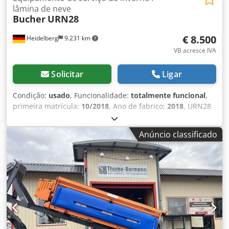
lâmina de neve
Bucher
URN28
€ 8.500
Heidelberg
9.231 km
VB acresce IVA
Solicitar
Ligar
Condição:
usado
, Funcionalidade:
totalmente funcional
,
primeira matrícula:
10/2018
, Ano de fabrico:
2018
, URN28
Lâmina em cunha para neve URN28 Bucher/Gmeiner Nr.
do equipamento: UR0007781R com lâmina raspadora de
Anúncio classificado
borracha e lâmina raspadora adicional de aço
Equipamento de série: - Lâmina cunha leve, lâmina
principal em polietileno - Dispositivo de elevação e descida
HD - Dispositivo de orientação HD com dois cilindros
hidráulicos - Mangueiras hidráulicas completas com
engates rápidos hidráulicos - Válvula de amortecimento de
oscilação - Lâmina raspadora de borracha versão URC -
Lâmina raspadora de borracha e, adicionalmente, lâminas
raspadoras de aço acionáveis hidraulicamente (versão