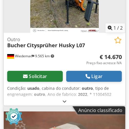
1
/
2
Outro
Bucher
Citysprüher Husky L07
€ 14.670
Wiedemar
9.565 km
Preço fixo acresce IVA
Solicitar
Ligar
Condição:
usado
, cabina do condutor:
outro
, tipo de
engrenagem:
outro
, Ano de fabrico:
2022
, * 11004502
Unidade de painel de controlo Ecosat * 11006283 Cabo de
interface RS 232 EcoSat Mobidat * 15226 Sinalização para
Anúncio classificado
serviços de inverno 1180x190mm Husky NGS V W + 1300S *
8059624 Sinalização de contorno amarela para contentores
Husky (6,5 m) * 11000032 Ajuste mecânico do padrão de