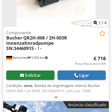
1
/
4
Componente
Bucher
QR2H-008 / 2H-003R
Innenzahnradpumpe
SN:34460915 - ! -
€ 718
Remscheid
9.250 km
Preço fixo acresce IVA
Solicitar
Ligar
Condição:
novo
, Bomba de engrenagem interna Bucher
QR2H-008 / 2H-003R, SN:34460915, sem uso, 100%
funcional, escopo de entrega conforme fotos Cedpfsi D
Ulvex Ahaorf
Anúncio classificado