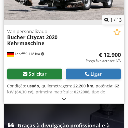
1
/
13
Van personalizado
Bucher
Citycat 2020
Kehrmaschine
€ 12.900
Lahr
9.118 km
Preço fixo acresce IVA
Solicitar
Ligar
Condição:
usado
, quilometragem:
22.200 km
, potência:
62
kW (84,30 cv)
, primeira matrícula:
02/2008
, tipo de
combustível:
diesel
, peso total:
4.500 kg
, cor:
laranja
,
classe de emissão:
Euro 3
, número de lugares:
2
, Bucher
Citycat 2020 – Varredora compacta com unidade de
varredura frontal Para pedidos de informação: Estado:
muito bom * Fabricante: Bucher * Modelo: CityCat 2020 *
Graças à divulgação profissional e à
Cabine fechada com boa visibilidade panorâmica * Escova