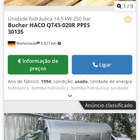
1
/
9
Unidade hidráulica 14,9 kW 250 bar
Bucher HACO
QT43-020R PPES
30135
Wiefelstede
9.427 km
Informação de
Ligar
preços
Ano de fabrico:
1994
, condição:
usado
, Unidade de energia
hidráulica, bomba hidráulica, bomba hidráulica, unidade
de energia universal, estação hidráulica, -Fabricante:
Bucher, Unidade hidráulica da prensa dobradeira HACO
Anúncio classificado
tipo PPES 30135 Csdpfx Aherc Ilksaorf -Bomba hidráulica:
Tipo QT43-020R -Motor: EMI 14,9 kW / 1460 rpm -
Componentes individuais: ver fotos -Dimensões:
970/420/H370 mm -Peso: 185 kg