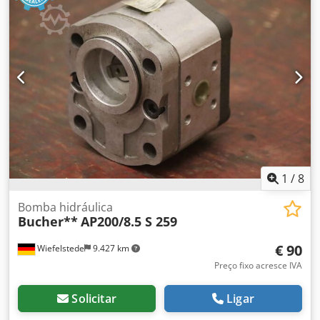
1
/
8
Bomba hidráulica
Bucher**
AP200/8.5 S 259
€ 90
Wiefelstede
9.427 km
Preço fixo acresce IVA
Solicitar
Ligar