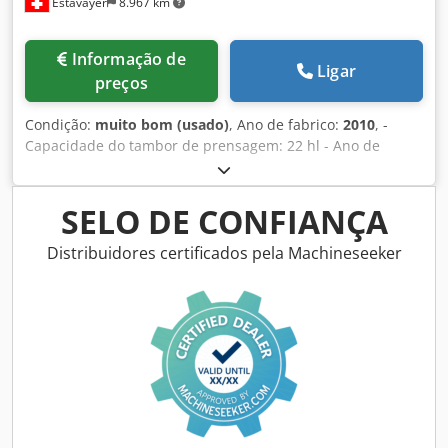
Estavayer
8.967 km
Informação de
Ligar
preços
Condição:
muito bom (usado)
, Ano de fabrico:
2010
, -
Capacidade do tambor de prensagem: 22 hl - Ano de
fabrico: 2010 - Membrana: 2021 - Novo ecrã tátil +
PLC/Comando: 2023 - Com enchimento central
Crsdpfxezcnzge Ahaef - Com equipamento de programas
SELO DE CONFIANÇA
ORGAN (2016) - Com extensões de pés - Móvel, com rodas -
Última utilização para a colheita de 2025 - Máquina em
Distribuidores certificados pela Machineseeker
muito bom estado