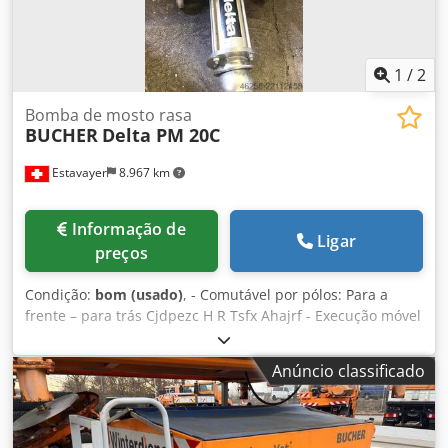
1
/
2
Bomba de mosto rasa
BUCHER
Delta PM 20C
Estavayer
8.967 km
Informação de
Ligar
preços
Condição:
bom (usado)
, - Comutável por pólos: Para a
frente – para trás Cjdpezc H R Tsfx Ahajrf - Execução móvel
- Bomba em bom estado
Anúncio classificado