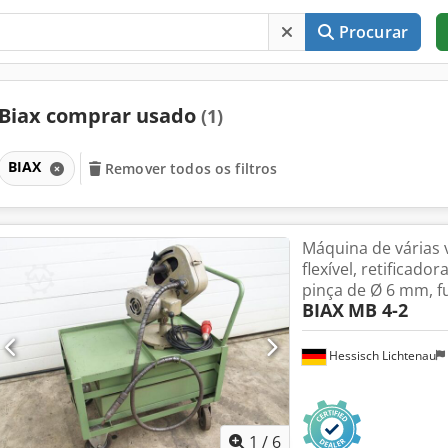
Procurar
Biax comprar usado
(1)
BIAX
Remover todos os filtros
Máquina de várias 
flexível, retificad
pinça de Ø 6 mm, f
BIAX
MB 4-2
Hessisch Lichtenau
1
/
6