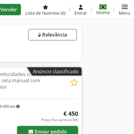
Vender
Idioma
Lista de favoritos
(0)
Entrar
Menu
Relevância
Anúncio classificado
velocidades com veio
ora reta manual com
uso
9.400 km
€ 450
Preço fixo acresce IVA
Enviar pedido