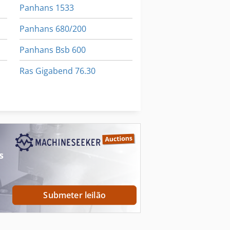
Panhans 1533
Panhans 680/200
Panhans Bsb 600
Ras Gigabend 76.30
Schlebach Rbm
V-Trade Mx B3S
s
Submeter leilão