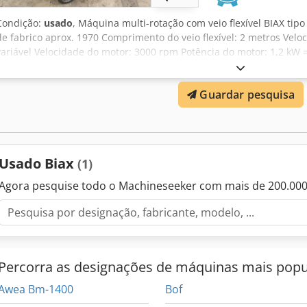
Condição:
usado
, Máquina multi-rotação com veio flexível BIAX tip
de fabrico aprox. 1970 Comprimento do veio flexível: 2 metros Velo
variável Velocidade do motor: 3000 rpm Potência do motor: 1,2 kW = 
Volt, 50 Hz - Rectificadora manual reta com mandril de pinça de Ø 
giratória e rotativa - Carro de transporte com 2 gavetas Dimensões t
Guardar pesquisa
kg bom estado Universal para trabalhos de fresagem, retificação e
Usado Biax
(1)
Agora pesquise todo o Machineseeker com mais de 200.00
Percorra as designações de máquinas mais popu
Awea Bm-1400
Bof