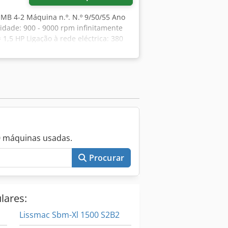
o MB 4-2 Máquina n.º. N.º 9/50/55 Ano
cidade: 900 - 9000 rpm infinitamente
1,5 HP Ligação à rede eléctrica: 380
6 mm Cjdefim Tiepfx Ai Noha - Base
otais: 850 x 550 x 1100 Peso: aprox. 80
 polimento
0 máquinas usadas.
Procurar
lares:
Lissmac Sbm-Xl 1500 S2B2