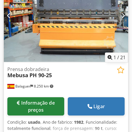
1
/
21
Prensa dobradeira
Mebusa
PH 90-25
Balaguer
8.250 km
Informação de
Ligar
preços
Condição:
usado
, Ano de fabrico:
1982
, Funcionalidade:
totalmente funcional
, força de prensagem:
90 t
, curso: