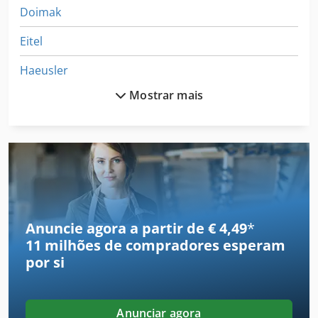
Doimak
Eitel
Haeusler
Mostrar mais
Haimer
Hatebur
Jarbe
Mabu
Mahomat
Anuncie agora a partir de € 4,49
*
11 milhões de compradores
esperam
Manzoni
por si
Maweg
Mcfv
Anunciar agora