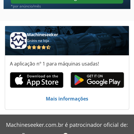
Meba
*por anúncio/mês
Mebor
Mecatool
Machineseeker
Grátis na loja
Mecof
Megobal
A aplicação nº 1 para máquinas usadas!
Metba
Meuser
Moedura
Mais informações
Mubea
Muega
Machineseeker.com.br é patrocinador oficial de:
Takamaz