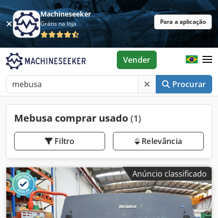
Machineseeker
Para a aplicação
Grátis na loja
Vender
Procurar
Mebusa comprar usado
(1)
Filtro
Relevância
Anúncio classificado