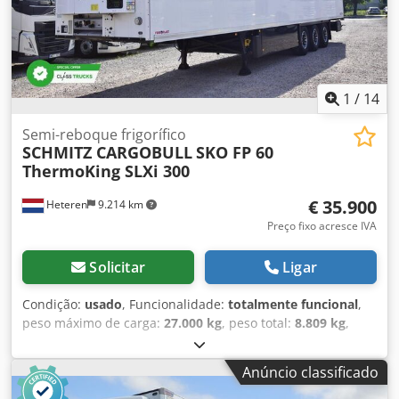
1
/
14
Semi-reboque frigorífico
SCHMITZ CARGOBULL
SKO FP 60
ThermoKing SLXi 300
€ 35.900
Heteren
9.214 km
Preço fixo acresce IVA
Solicitar
Ligar
Condição:
usado
, Funcionalidade:
totalmente funcional
,
peso máximo de carga:
27.000 kg
, peso total:
8.809 kg
,
configuração de eixo:
3 eixos
, primeira matrícula:
01/2021
,
comprimento total:
14.040 mm
, largura total:
2.600 mm
,
Anúncio classificado
suspensão:
ar
, cor:
branco
, Ano de fabrico:
2021
,
Equipamento:
direção assistida, histórico completo de