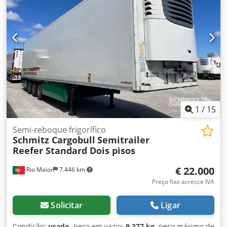
ABS
, Tara: 8825 kg, Peso bruto máximo admissível: 35000
kg, Certificado DIN EN 12642 (código XL), Espaço de carga
(C x L x A): 13.410 mm x 2.490 mm x 2.700 mm, Dimensão
do pneu: 385/55 R22.5, Volume do espaço de carga: 90 m³,
1º eixo: , 2º eixo: , 3º eixo: , Suspensão pneumática,
Proteção contra sobreposição, Eixo elevatório, Plataforma
para paletes, Sistema de travagem eletrónico EBS,
Registrador de temperatura, Dois pisos, Odómetro,
Tomada de ligação 1x15 e 2x7 pinos, Proteção contra
projeção de salpicos, Jantes de liga leve. Dkjdpfxszp Tamj
Amher
1
/
15
Semi-reboque frigorífico
Schmitz Cargobull
Semitrailer
Reefer Standard Dois pisos
€ 22.000
Rio Maior
7.446 km
Preço fixo acresce IVA
Solicitar
Ligar
Condição:
usado
, peso em vazio:
9.377 kg
, peso máximo de