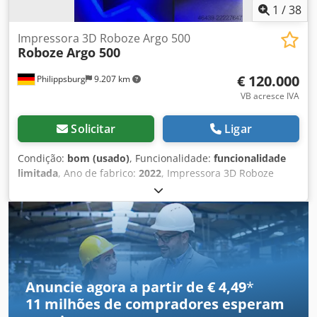
1
/
38
Impressora 3D Roboze Argo 500
Roboze
Argo 500
€ 120.000
Philippsburg
9.207 km
VB acresce IVA
Solicitar
Ligar
Condição:
bom (usado)
, Funcionalidade:
funcionalidade
limitada
, Ano de fabrico:
2022
, Impressora 3D Roboze
ARGO 500 29-003 / Ano de fabricação: 2022 Inclui: 1
secador de filamento HT e software de fatiamento Dados
técnicos: - Volume de construção: 500x500x500 mm
Dodpfjzhmz Uox Amhekr - Precisão de posicionamento: 10
μm (ultraprecisão) - Temperatura da câmara: 180 °C - 15
sensores de alta tecnologia - Diversas opções (9 materiais
industriais diferentes) - Número de série: A507522P Venda
Anuncie agora a partir de € 4,49
*
apenas para empresas. Preço líquido: 120.000,00 € Preço
11 milhões de compradores
esperam
bruto: 142.800,00 € Será emitida uma fatura com o IVA