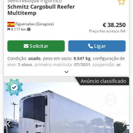
Semi-reboque frigorífico
Schmitz Cargobull
Reefer
Multitemp
€ 38.250
Figueruelas (Zaragoza)
8.117 km
Preço fixo acresce IVA
Solicitar
Ligar
Condição:
usado
, peso em vazio:
8.547 kg
, configuração de
eixo:
3 eixos
, primeira matrícula:
07/2021
, suspensão:
ar
,
Ano de fabrico:
2021
, Equipamento:
ABS
, Tara: 8547 kg,
suspensão pneumática, proteção anti-empotramento
Anúncio classificado
traseira, Sistema de Travagem Electrónico (EBS), ficha de
1x15 e 2x7 pinos, sistema antispray. Consulte uma visão
geral de todos os veículos disponíveis no nosso website.
Necessita de financiamento? Oferecemos soluções de
financiamento personalizadas, contratos de serviço
completo e serviços telemáticos. Teremos todo o gosto em
aconselhá-lo pessoalmente. Dkjdpfxjztgpvs Amhsr