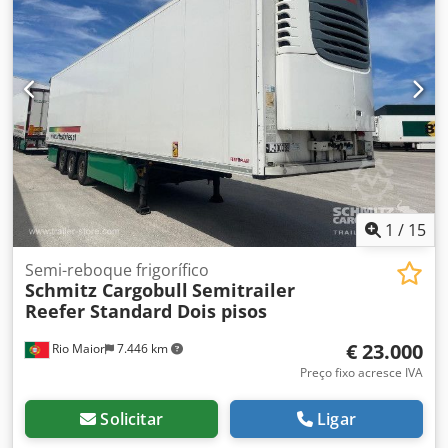
ABS
, Tara: 9499 kg, Peso bruto admissível: 35000 kg,
Certificado DIN EN 12642 (código XL), Espaço de carga (C x
L x A): 13.410 mm x 2.490 mm x 2.700 mm, Dimensão do
pneu: 385/55 R22.5, Volume do espaço de carga: 90 m³, 1º
eixo: , 2º eixo: , 3º eixo: , Suspensão pneumática, Proteção
anti-encasto, Eixo elevatório, Porta paletes, Sistema de
travagem eletrónico EBS, Suporte para extintor, Registador
de temperatura, Odómetro, Ficha de ligação 1x15 e 2x7
pinos, Proteção anti-salpicos, Jantes de liga leve, Sistema
de telemática. Dkodpfx Ajzp Tbkomhjr
1
/
15
Semi-reboque frigorífico
Schmitz Cargobull
Semitrailer
Reefer Standard Dois pisos
€ 23.000
Rio Maior
7.446 km
Preço fixo acresce IVA
Solicitar
Ligar