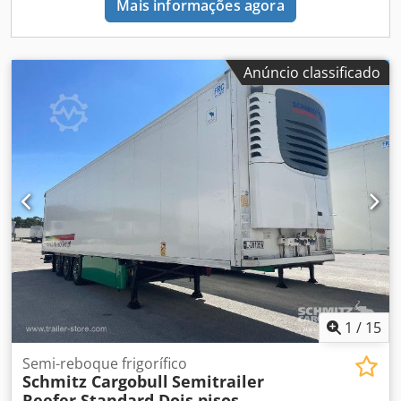
Mais informações agora
leve, Sistema de telemática. Dsdpfx Amszp S U Ajhskr
Anúncio classificado
1
/
15
Semi-reboque frigorífico
Schmitz Cargobull
Semitrailer
Reefer Standard Dois pisos