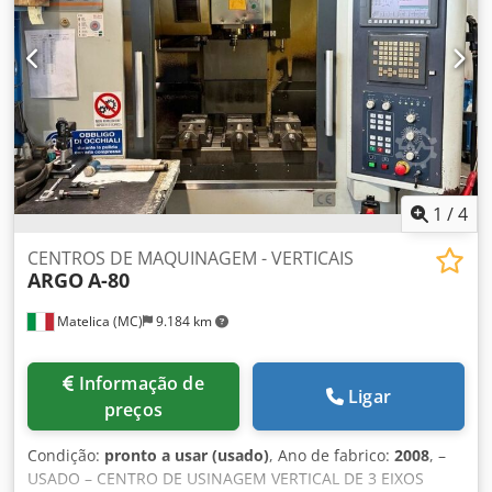
1
/
4
CENTROS DE MAQUINAGEM - VERTICAIS
ARGO
A-80
Matelica (MC)
9.184 km
Informação de
Ligar
preços
Condição:
pronto a usar (usado)
, Ano de fabrico:
2008
, –
USADO – CENTRO DE USINAGEM VERTICAL DE 3 EIXOS