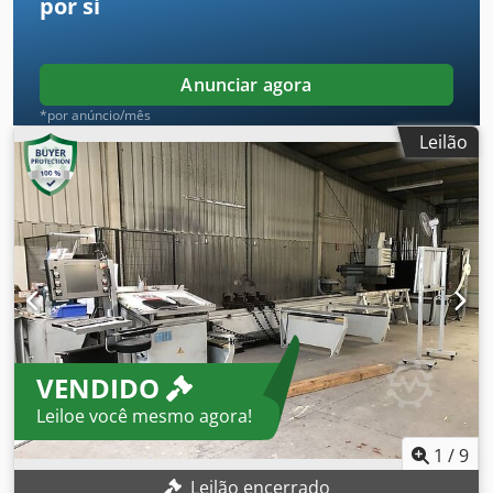
por si
discriminado.
Anunciar agora
*por anúncio/mês
Leilão
VENDIDO
Leiloe você mesmo agora!
1
/
9
Leilão encerrado