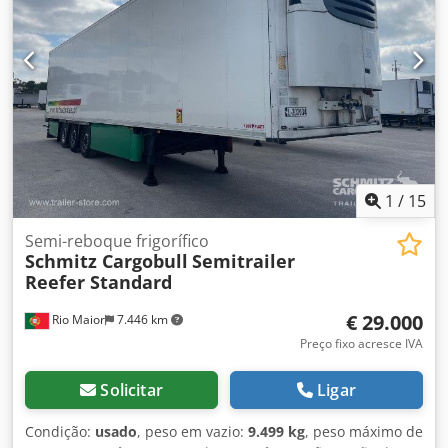
Certificado DIN EN 12642 (código XL), Espaço de carga (C x
L x A): 13.410 mm x 2.490 mm x 2.700 mm, Dimensão do
pneu: 385/55 R22.5, Volume do espaço de carga: 90 m³, 1º
eixo: , 2º eixo: , 3º eixo: , Suspensão pneumática, Proteção
contra empenamento, Eixo elevatório, Porta paletes,
Sistema de travagem eletrónico EBS, Suporte para extintor,
Suporte para roda sobressalente, Registrador de
temperatura, Dois pisos, Odômetro, Ficha de ligação 1x15
e 2x7 pinos, Proteção anti-salpicos, Rodas de liga leve,
Sistema de telemática. Dodpfx Aszp S U Njmhokr
1
/
15
Semi-reboque frigorífico
Schmitz Cargobull
Semitrailer
Reefer Standard
€ 29.000
Rio Maior
7.446 km
Preço fixo acresce IVA
Solicitar
Ligar
Condição:
usado
, peso em vazio:
9.499 kg
, peso máximo de