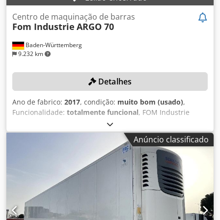
Centro de maquinação de barras
Fom Industrie
ARGO 70
Baden-Württemberg
9.232 km
Detalhes
Ano de fabrico:
2017
, condição:
muito bom (usado)
,
Funcionalidade:
totalmente funcional
, FOM Industrie
ARGO 70 Centro de maquinagem CNC de 3 eixos para
operações de furação e fresagem em perfis de aço ou
Anúncio classificado
alumínio. DETALHES TÉCNICOS Apenas no topo do eixo X:
6,780 mm topo do eixo X + cabeças: 6,630 mm Dodpfx Ajlu
E Naomhokr Eixos Y e Z para maquinação no lado superior
e posterior: 545 mm x 295 mm Eixos Y e Z para
maquinagem em 3 lados de perfil: 440 mm x 295 mm
Rotação pneumática: 0°, 90°, 180° Velocidade: máx. 17.000
rpm Largura do perfil: máx. 545 mm Comprimento da
barra: máx. 6,780 mm Número de fusos de fresagem para