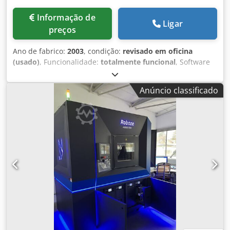
Informação de
Ligar
preços
Ano de fabrico:
2003
, condição:
revisado em oficina
(usado)
, Funcionalidade:
totalmente funcional
, Software
IDRACAM Eixo X, curso de 3550 mm Eixo Y, curso de 1100
mm Eixo Z, curso de 425 mm Rotação do eletrofuso:
Anúncio classificado
0°/90°/180° Capacidade de trabalho: Dksdpfx Amozpv A
Rjhjr Eixo X = 3500 mm Eixo Y = 540 mm com eletrofuso na
posição vertical a 90° Eixo Y = 460 mm com eletrofuso na
posição horizontal 0° ou 180° Eixo Z = 300 mm com
eletrofuso na posição vertical a 90° Eixo Z = 250 mm com
eletrofuso na posição horizontal 0° ou 180° Eletrofuso: ISO
30 - potência: 4 kW Velocidade de rotação: 12000 rpm
Armazenamento de ferramentas Máquina usada, em
conformidade com as normas CE.