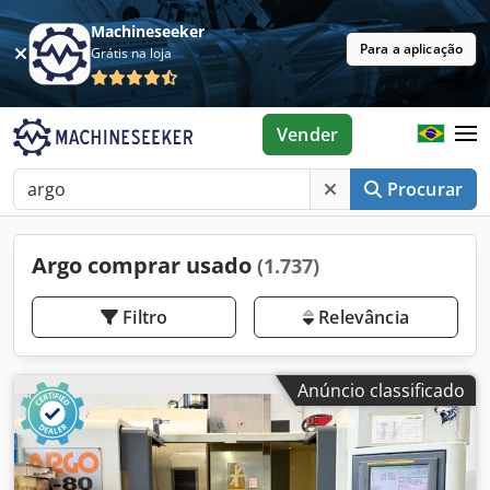
Machineseeker
Para a aplicação
Grátis na loja
Vender
Procurar
Argo comprar usado
(1.737)
Filtro
Relevância
Anúncio classificado