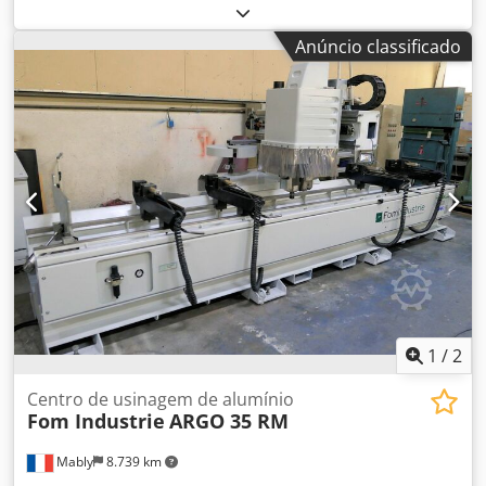
CURSO EIXO X: 800 mm CURSO EIXO Y: 530 mm CURSO
EIXO Z: 530 mm DISTÂNCIA NARIZ DO SPINDLE à MESA: 70–
Anúncio classificado
600 mm AVANÇO RÁPIDO X - Y - Z: 48 m/min Dkedpfxsy R E
T Rs Amhor SPINDLE: 120–12000 rpm; 5,5–7,5 kW; ISO 40
DIMENSÃO DA MESA: 900 x 520 mm CARGA MÁXIMA
ADMITIDA: 200 kg PORTA-FERRAMENTAS: TIPO CESTO; 25
POSIÇÕES DIÂMETRO MÁXIMO DA FERRAMENTA: 63,5 (80)
mm COMPRIMENTO MÁXIMO DA FERRAMENTA: 250 mm
PESO MÁXIMO DA FERRAMENTA: 4 kg UNIDADE DE
CONTROLO: FANUC 0i-MC PESO: 5500 kg DIMENSÕES
GERAIS: 3250 x 1900 x 2700 mm ACESSÓRIOS:
TRANSPORTADOR DE CAVACOS; REFRIGERAÇÃO DE ALTA
PRESSÃO; MANIVELA PORTÁTIL
1
/
2
Centro de usinagem de alumínio
Fom Industrie
ARGO 35 RM
Mably
8.739 km