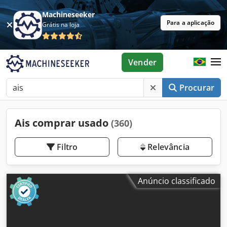
Machineseeker
Para a aplicação
Grátis na loja
Vender
Procurar
Ais comprar usado
(360)
Filtro
Relevância
Anúncio classificado