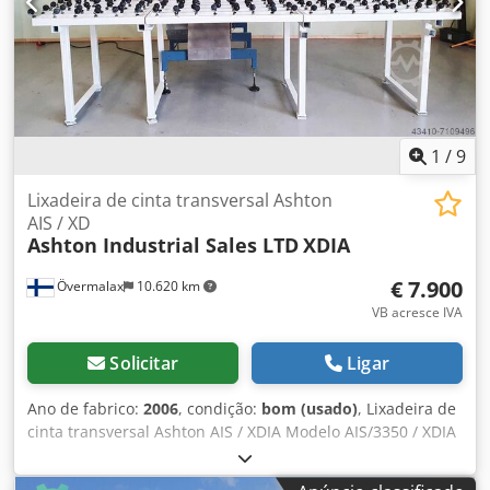
mesa de vácuo Csdpfx Ansv N H Hwjqjrf Incluindo correia
transportadora Incluindo computador do operador
Sistema de câmera visual CCD AI inclusivo Dependendo do
número de cabeças 12 - 40 m²/h ou mais Com 2 pessoas, é
possível aproximadamente 12 m² por hora Dimensões da
máquina: 1250 mm x 1750 mm x 1400 mm (CxLxA) Peso:
aprox. 300 kg + palete Potência da máquina: 2000W
1
/
9
Lixadeira de cinta transversal Ashton
AIS / XD
Ashton Industrial Sales LTD
XDIA
€ 7.900
Övermalax
10.620 km
VB acresce IVA
Solicitar
Ligar
Ano de fabrico:
2006
, condição:
bom (usado)
, Lixadeira de
cinta transversal Ashton AIS / XDIA Modelo AIS/3350 / XDIA
S/N XP 20100082 (de Glasmek AB Sweden, remodelado em
2005) Fabrico: Ashton Industrial Sales LTD / UK Ano de