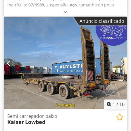
matrícula:
07/1989
, suspensão:
aço
, tamanho do pneu:
235/75 R17.5
, cor:
outro
, Ano de fabrico:
1989
,
Configuração dos eixos Medida dos pneus: 235/75 R17.5
Anúncio classificado
Travões: travões de tambor Suspensão: feixe de molas Eixo
traseiro 1: perfil do pneu esquerdo: 60%; perfil do pneu
direito: 40% Eixo traseiro 2: perfil do pneu esquerdo: 80%;
perfil do pneu direito: 80% Eixo traseiro 3: perfil do pneu
esquerdo: 45%; perfil do pneu direito: 50% Pesos Peso em
vazio: 9.400 kg Carga útil: 24.600 kg Peso bruto total:
34.000 kg Condição Credpjzrbphjfx Anqsf Danos: nenhum
1
/
10
Semi carregador baixo
Kaiser
Lowbed