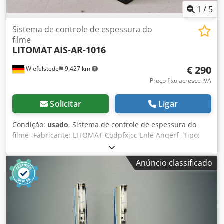
1
/
5
Sistema de controle de espessura do
filme
LITOMAT
AIS-AR-1016
€ 290
Wiefelstede
9.427 km
Preço fixo acresce IVA
Solicitar
Ligar
Condição:
usado
, Sistema de controle de espessura do
filme -Fabricante: LITOMAT Codpfxjcc Enle Anqerf -Tipo:
AIS-AR-1016 -Número: 1x disponível -Preço: por peça -
Dimensões: 145/165/H75 mm -Peso 0,6 kg/peça
Anúncio classificado