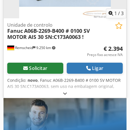
1
/
3
Unidade de controlo
Fanuc
A06B-2269-B400 # 0100 SV
MOTOR AIS 30 SN:C173A0063 !
€ 2.394
Remscheid
9.250 km
Preço fixo acresce IVA
Solicitar
Ligar
Condição:
novo
, Fanuc A06B-2269-B400 # 0100 SV MOTOR
AIS 30 SN:C173A0063, sem uso na embalagem original,
100% funcional, escopo de entrega conforme fotos Cjdpfx
Aoi D H Rzenqsrf