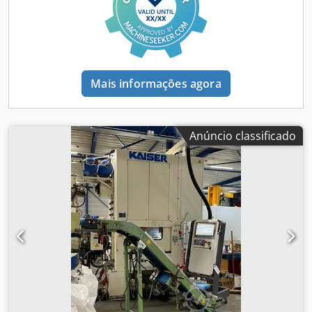
direito: 7 mm Credpfx Ajzrblcsnqof Pesos Peso vazio: 9.380
kg Carga útil: 28.620 kg Peso bruto total (PBT): 38.000 kg
Condição Danos: nenhum
Mais informações agora
Anúncio classificado