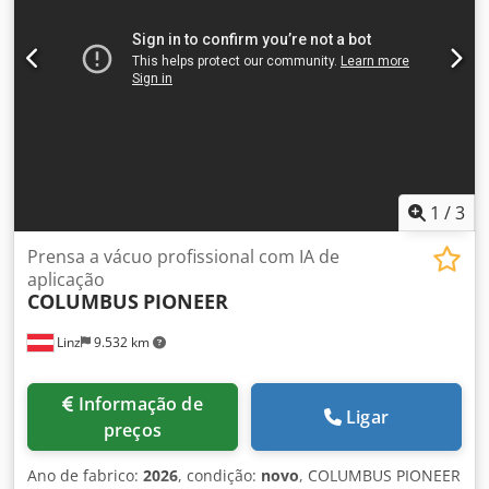
1
/
3
Prensa a vácuo profissional com IA de
aplicação
COLUMBUS
PIONEER
Linz
9.532 km
Informação de
Ligar
preços
Ano de fabrico:
2026
, condição:
novo
, COLUMBUS PIONEER