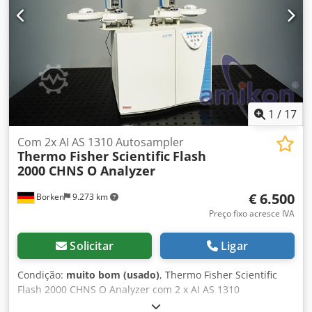
1
/
17
Com 2x AI AS 1310 Autosampler
Thermo Fisher Scientific
Flash
2000 CHNS O Analyzer
€ 6.500
Borken
9.273 km
Preço fixo acresce IVA
Solicitar
Ligar
Condição:
muito bom (usado)
, Thermo Fisher Scientific
Flash 2000 CHNS O Analyzer com 2 x AI AS 1310
Amostradores Automáticos À venda está um analisador