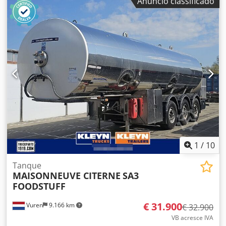
Anúncio classificado
fabrico aprox. 2000 Rectificadora profissional de vidro de
alto desempenho 2x cintos cruzados de cintos
diamantados Cintos abrasivos de alta velocidade e
abrasivos diamantados Csdpfsh E T N Eox Anqsrf 400 V , 50
Hz Mesas de transferência de esferas para fácil
movimentação das folhas de vidro. Dimensões da tabela: L
x W X W X H = 3,85m x 1,20m x 0,9m Peso 600 Kg Marcação
CE
1
/
10
Tanque
MAISONNEUVE CITERNE
SA3
FOODSTUFF
€ 31.900
Vuren
9.166 km
€ 32.900
VB acresce IVA