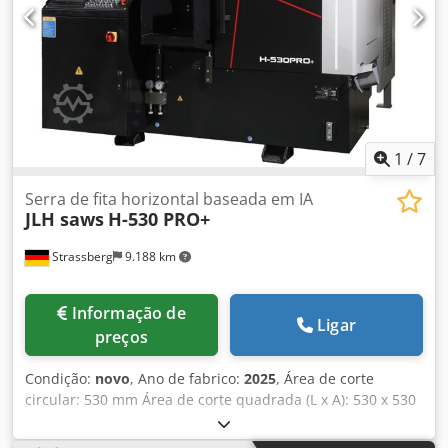
equipamento: 3250 mm. Estado: muito bom, usado
1
/
7
Serra de fita horizontal baseada em IA
JLH saws
H-530 PRO+
Strassberg
9.188 km
Informação de
Ligar
preços
Condição:
novo
, Ano de fabrico:
2025
, Área de corte
circular: 530 mm Área de corte quadrada (L x A): 530 x 530
mm Menor tamanho a ser cortado: 20 x 20 mm Faixa de
fixação: 0 - 530 mm Faixa de corte em feixe (Mín. L x A -