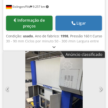
Eislingen/Fils
9.257 km
Informação de
Ligar
preços
Condição:
usado
, Ano de fabrico:
1998
, Pressão 160 t Curso
30 - 90 mm Ciclos por minuto 50 - 300 /min Largura entre
colunas 1270 mm Altura de montagem (curso + ajuste
superior do martelo) 590 mm Passagem lateral da coluna
Anúncio classificado
440 mm Área da mesa 1250 x 900 mm Abertura passante
na mesa 950 x 300 mm Área do martelo 1250 x 800 mm
Ajuste do martelo 100 mm Largura do material 200 mm
Espessura do material - 6,0 mm Comprimento de avanço 0
- 120 mm Potência do motor 64,5 kW Peso 21,00 t
Dimensões aproximadas 3,0 x 2,2 x 3,9 mxmxm Com
acionamento por corrente contínua de velocidade
continuamente ajustável, combinação hidráulica de
embreagem/freio (marca Desch), ajuste automático do
curso, ajuste motorizado do martelo, mesa fixa,
lubrificação por circulação de óleo Avanço mecânico de