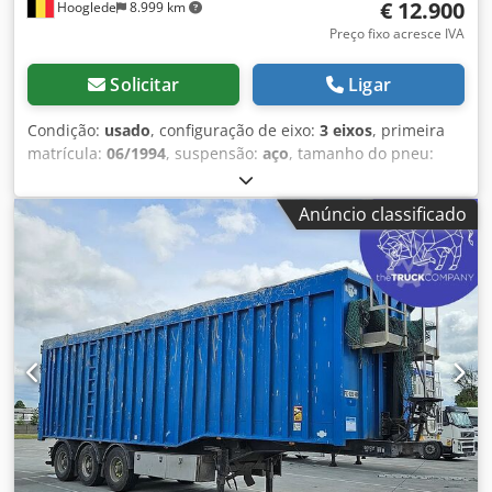
€ 12.900
Hooglede
8.999 km
Preço fixo acresce IVA
Solicitar
Ligar
Condição:
usado
, configuração de eixo:
3 eixos
, primeira
matrícula:
06/1994
, suspensão:
aço
, tamanho do pneu:
9.5r17.5
, cor:
outro
, Ano de fabrico:
1994
, Configuração
dos eixos Medida dos pneus: 9.5r17.5 Travões: travões de
Anúncio classificado
tambor Suspensão: suspensão de feixe de molas Eixo
traseiro 1: rodagem dupla; profundidade do piso pneu
esquerdo interior: 3 mm; pneu esquerdo exterior: 8 mm;
pneu direito interior: 3 mm; pneu direito exterior: 5 mm
Eixo traseiro 2: rodagem dupla; profundidade do piso
pneu esquerdo interior: 6 mm; pneu esquerdo exterior: 6
mm; pneu direito interior: 6 mm; pneu direito exterior: 6
mm Eixo traseiro 3: rodagem dupla; direcional;
profundidade do piso pneu esquerdo interior: 3 mm; pneu
esquerdo exterior: 3 mm; pneu direito interior: 2 mm;
pneu direito exterior: 2 mm Pesos Peso em vazio: 10.350 kg
Capacidade de carga: 39.650 kg Peso bruto total: 50.000 kg