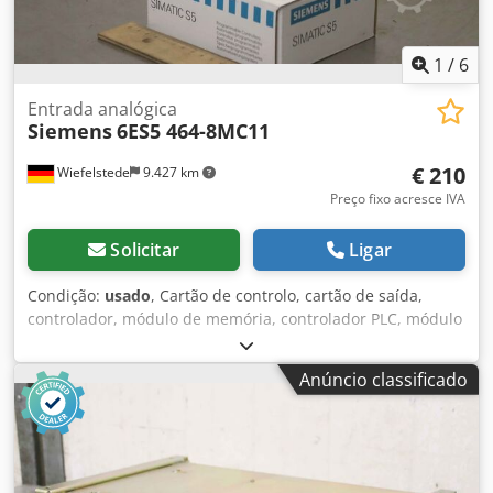
1
/
6
Entrada analógica
Siemens
6ES5 464-8MC11
€ 210
Wiefelstede
9.427 km
Preço fixo acresce IVA
Solicitar
Ligar
Condição:
usado
, Cartão de controlo, cartão de saída,
controlador, módulo de memória, controlador PLC, módulo
de expansão, módulos de interface, módulo analógico,
saída analógica, entrada analógica, entrada analógica -
Anúncio classificado
Fabricante: Siemens, Simatic S5 Analogue Input Ovp -Tipo:
6ES5 464-8MC11 -Número: 2x módulo disponível Chodpfx
Ajh Ap Anjdhea -Preço: por peça -dimensões da caixa:
140/110/H50 mm -Peso: 0,2 kg/pc.