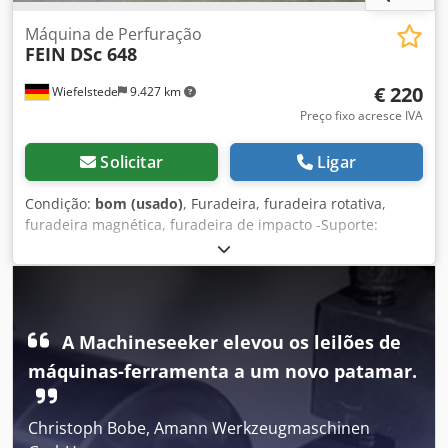
Máquina de Perfuração
FEIN
DSc 648
€ 220
Wiefelstede
9.427 km
Preço fixo acresce IVA
Solicitar
Ligar
Condição:
bom (usado)
, Furadeira, furadeira rotativa,
furadeira magnética, furadeira de impacto -Suporte:
Mandril de perfuração - Consumo nominal de energia: 500
W -Conexão: 230 volts Chodpsb A N Injfx Adhea -máx.
Diâmetro da broca: 16 mm -Caixa de transporte -
Dimensões: 500/200/H110 mm -Peso: 9 kg
A Machineseeker elevou os leilões de
máquinas-ferramenta a um novo patamar.
Christoph Bobe, Amann Werkzeugmaschinen