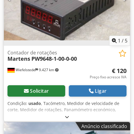
1
/
5
Contador de rotações
Martens
PW9648-1-00-0-00
€ 120
Wiefelstede
9.427 km
Preço fixo acresce IVA
Solicitar
Ligar
Condição:
usado
, Tacómetro, Medidor de velocidade de
corte, Medidor de rotações, Panamómetro económico,
Medidor de velocidade -Fabricante: Martens, Aparelho de
medição da velocidade de corte Panalmeter económico -
Anúncio classificado
Tipo: PW9648-1-00-0-00 -Dimensão: 180/95/H50 mm