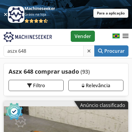
Machineseeker
Para a aplicação
Grátis na loja
Vender
Procurar
Aszx 648 comprar usado
(93)
Filtro
Relevância
Anúncio classificado