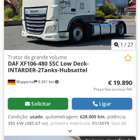
kW R6 Diesel (OM 471), encapsulamento do compartimento
do motor, espelhos de ângulo amplo, aproveitamento do
calor residual, travões de disco com proteção parcial,
travões de disco nos eixos dianteiro e traseiro,
revestimento / estofamento d
1
/
27
Trator de grande volume
DAF
XF106-480 SSC Low Deck-
INTARDER-2Tanks-Hubsattel
€ 19.890
Wuppertal
9.261 km
Preço fixo acresce IVA
Solicitar
Ligar
Condição:
usado
, quilometragem:
628.000 km
, potência:
355 kW (482,67 cv)
, primeira matrícula:
01/2019
, tipo de
combustível:
diesel
, peso total:
19.500 kg
, configuração de
eixo:
2 eixos
, próxima inspeção (TÜV):
12/2026
, travões: