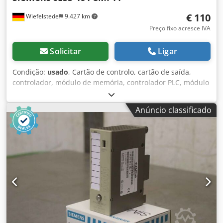
€ 110
Wiefelstede
9.427 km
Preço fixo acresce IVA
Solicitar
Ligar
Condição:
usado
, Cartão de controlo, cartão de saída,
controlador, módulo de memória, controlador PLC, módulo
de expansão, módulos de interface, módulo analógico,
saída analógica, entrada analógica, entrada analógica -
Anúncio classificado
Fabricante: Siemens, Simatic S5 Analogue Input Analogue
Input -Tipo: 6ES5 464-8MF11 -Número: 1x módulo
disponível -Preço: por peça -Dimensões: 100/45/H135 mm
Csdpfx Adeh Db Hvsheha -Peso: 0,2 kg/pc.