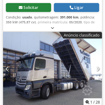
Solicitar
Ligar
Condição:
usado
, quilometragem:
391.000 km
, potência:
350 kW (475,87 cv)
, primeira matrícula:
05/2020
, tipo de
combustível:
diesel
, peso total:
26.000 kg
, configuração de
eixo:
3 eixos
, próxima inspeção (TÜV):
08/2026
, travões:
Anúncio classificado
retardador
, cor:
prateado
, tipo de engrenagem:
automático
, classe de emissão:
Euro 6
, comprimento total:
9.920 mm
, largura total:
2.550 mm
, altura total:
3.600 mm
,
comprimento do espaço de carga:
7.110 mm
, largura do
espaço de carga:
2.476 mm
, altura do espaço de carga:
975 mm
, Equipamento:
ABS, aquecedor estacionário, ar
condicionado, filtro de partículas, programa eletrónico
de estabilidade (ESP), sistema de navegação
, Suspensão
pneumática elevatória, indicador de temperatura externa,
assistente de frenagem, bloqueio do diferencial, freio a ar,
freio a disco, banco pneumático, monitor colorido para
sistema de navegação, piloto automático adaptativo,
espelhos retrovisores externos aquecidos, espelhos
externos elétricos, sistema de alerta de distância,
1
/
28