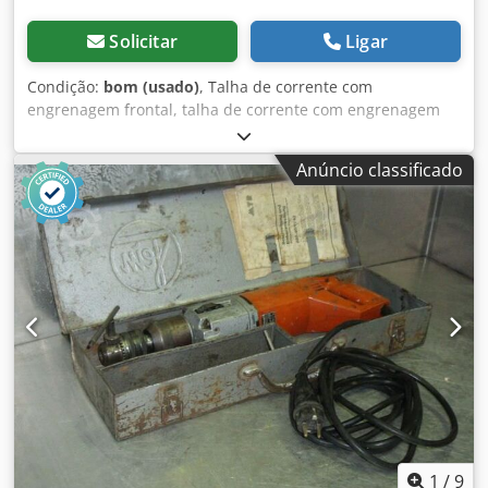
Solicitar
Ligar
Condição:
bom (usado)
, Talha de corrente com
engrenagem frontal, talha de corrente com engrenagem
cilíndrica, talha de corrente, talha de corrente com trolley,
talha manual Cedpfob A Hc Hox Adheha -Capacidade de
Anúncio classificado
carga: 500 kg -Curso do gancho: 3000 mm -Largura máxima
da viga: 80 mm -Peso próprio: 60 kg
1
/
9