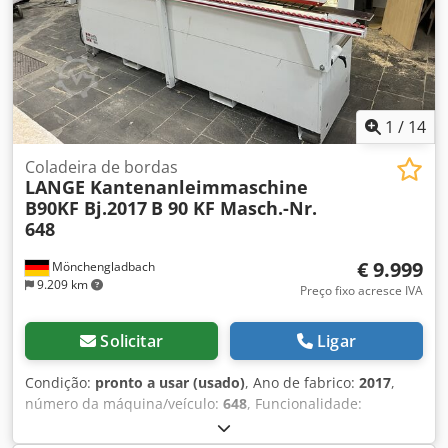
Accionamento hidráulico: 5,5 kW Motor eléctrico: potência
5,5, velocidade 1500 rpm, tipo V1, protecção IP55 Protecção
contra explosão: EEx dIIA/IIB-T4 Acessórios: uma estrutura
de base e um sistema hidráulico Estado: Bem usado Preço:
A pedido
1
/
14
Coladeira de bordas
LANGE Kantenanleimmaschine
B90KF Bj.2017
B 90 KF Masch.-Nr.
648
€ 9.999
Mönchengladbach
9.209 km
Preço fixo acresce IVA
Solicitar
Ligar
Condição:
pronto a usar (usado)
, Ano de fabrico:
2017
,
número da máquina/veículo:
648
, Funcionalidade:
totalmente funcional
, horas de funcionamento:
347 h
,
potência:
6,8 kW (9,25 cv)
, tensão de entrada:
400 V
,