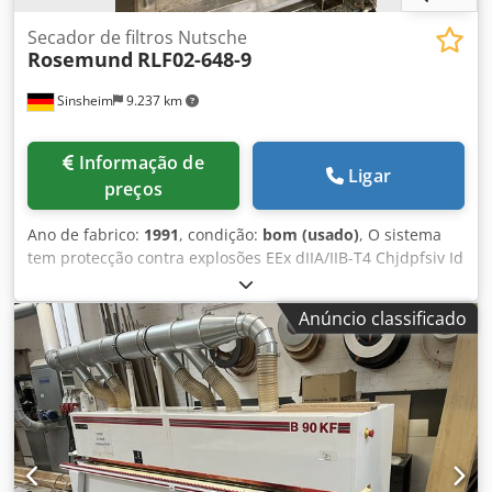
Secador de filtros Nutsche
Rosemund
RLF02-648-9
Sinsheim
9.237 km
Informação de
Ligar
preços
Ano de fabrico:
1991
, condição:
bom (usado)
, O sistema
tem protecção contra explosões EEx dIIA/IIB-T4 Chjdpfsiv Id
Hjx Adhja Designação da máquina: Filtro secador /
Ranhura de pressão do filtro Fabricante: Rosemund Tipo:
Anúncio classificado
RLF02-648-91 Ano de fabrico: 1991 Material: Contentor,
aquecedor e agitador: 1.4435 Máx. Pressão de
funcionamento: Tanque: - 1 / 6 Bar Camisa de
aquecimento: - 1 / 6 Bar Máx. Temperatura máxima de
funcionamento: Tanque: - 50 / +150 °C. Camisa de
aquecimento: - 50 / +150 °C. Dimensões: Comprimento
1650 x largura 1170 x altura 2400 mm. Peso vazio: Aprox.
2000 kg Técnica. Documentação: Sim Observações: