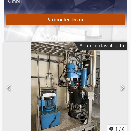
GmbH
Submeter leilão
Anúncio classificado
1
/
6