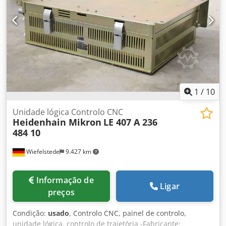
1
/
10
Unidade lógica Controlo CNC
Heidenhain Mikron
LE 407 A 236
484 10
Wiefelstede
9.427 km
Informação de
Ligar
preços
Condição:
usado
, Controlo CNC, painel de controlo,
unidade lógica, controlo de trajetória -Fabricante: