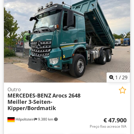
Cjdepcmttspfx Adhoha -Peso: 0,6 kg
1
/
29
Outro
MERCEDES-BENZ
Arocs 2648
Meiller 3-Seiten-
Kipper/Bordmatik
€ 47.900
Hilpoltstein
9.380 km
Preço fixo acresce IVA