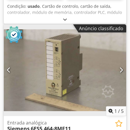
Condição:
usado
, Cartão de controlo, cartão de saída,
controlador, módulo de memória, controlador PLC, módulo
de expansão, módulos de interface, módulo analógico,
saída analógica, entrada analógica, entrada analógica -
Anúncio classificado
Fabricante: Siemens, Simatic S5 Analogue Input Analogue
Input Chsdpfxoh Db H Se Adhja -Tipo: 6ES5 464-8MC11 -
Número: 1x módulo disponível -Preço: por peça -
Dimensões: 100/45/H135 mm -Peso: 0,2 kg/pc.
1
/
5
Entrada analógica
Siemens
6ES5 464-8MF11