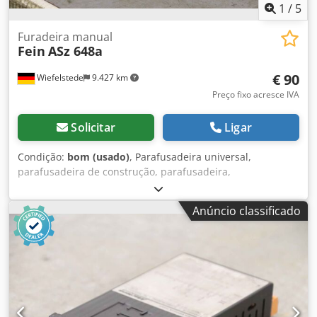
1
/
5
Furadeira manual
Fein
ASz 648a
€ 90
Wiefelstede
9.427 km
Preço fixo acresce IVA
Solicitar
Ligar
Condição:
bom (usado)
, Parafusadeira universal,
parafusadeira de construção, parafusadeira,
parafusadeira eletrônica, furadeira manual - Potência
nominal: 740 watts - Diâmetro máximo do broca: Ø 13 mm
Anúncio classificado
- Alimentação: 220 volts - Quantidade: 1 unidade
disponível - Dimensões: 450/210/A80 mm Chsdpfxofc Hfyo
Adhea - Peso: 4,3 kg/unidade