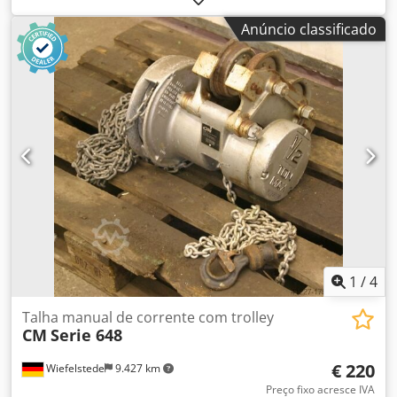
eléctricas -Consumo nominal: 400 watts Chodpfxjfc Hfxs
Anúncio classificado
Adhoa -Max. Capacidade do parafuso: 10 mm -Ligação: 220
volts -Preço: por peça -Número: 11 peças -Dimensões:
420/140/H80 mm -Peso: 4 kg/peça
1
/
4
Talha manual de corrente com trolley
CM
Serie 648
€ 220
Wiefelstede
9.427 km
Preço fixo acresce IVA