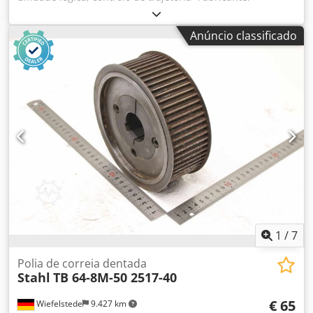
Heidenhain, unidade lógica de controlo de trajetória -Tipo:
LE 407 A 236 484 10 -Componentes individuais: ver fotos
Anúncio classificado
Chjdpfjpz Sf Eex Adhsa -Dimensões: 480/330/H140 mm -
Peso: 9,5 kg
1
/
7
Polia de correia dentada
Stahl
TB 64-8M-50 2517-40
€ 65
Wiefelstede
9.427 km