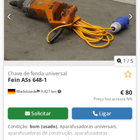
1
/
5
Chave de fenda universal
Fein
ASs 648-1
€ 80
Wiefelstede
9.427 km
Preço fixo acresce IVA
Solicitar
Ligar
Condição:
bom (usado)
, Aparafusadoras universais,
aparafusadoras de construção, aparafusadoras
electrónicas, aparafusadoras eléctricas, aparafusadoras