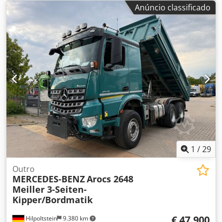
Anúncio classificado
1
/
29
Outro
MERCEDES-BENZ
Arocs 2648
Meiller 3-Seiten-
Kipper/Bordmatik
€ 47.900
Hilpoltstein
9.380 km