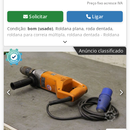
Preço fixo acresce IVA
Solicitar
Ligar
Condição:
bom (usado)
, Roldana plana, roda dentada,
roldana para correia múltipla, roldana dentada - Roldana
dentada: Ø 192 mm - Tipo: D TB 64-8M-50 - Material: aço -
Número de dentes: 64 dentes / largura da correia 50 mm -
Anúncio classificado
Acoplamento: Bucha cônica de fixação optibelt 2517-40 Ø
40 x 44,5 mm - Quantidade: 2x roldanas dentadas
disponíveis - Preço: por peça - Dimensões: Ø 168 x 60 mm
Csdpjx Slcbjfx Adhsha - Peso: 6,8 kg/peça.