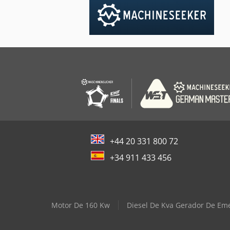
+44 20 331 800 72
+34 911 433 456
Motor De 160 Kw
Diesel De Kva Gerador De Em