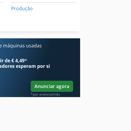
Produção
Vitap Alfa
Vários
e máquinas usadas
r de € 4,49
*
adores
esperam por si
Anunciar agora
*por anúncio/mês