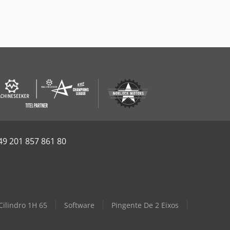
49 201 857 861 80
ilindro 1H 65
Software
Pingente De 2 Eixos