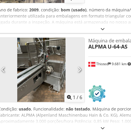
Ano de fabrico:
2009
, condição:
bom (usado)
, número da máquina/
anteriormente utilizada para embalagens em formato triangular co
ligada durante a inspeção. A máquina está armazenada no nosso 
Nmhtsfmeha
Máquina de embala
ALPMA
U-64-AS
Thisted
9.681 km
1
/
6
Condição:
usado
, Funcionalidade:
não testado
, Máquina de porci
Fabricante: ALPMA (Alpenland Maschinenbau Hain & Co. KG), Alem
Aproximadamente 3.000 porções/hora Potência: 0,85 kW Peso: 1.000
porcionamento de queijo e manteiga fabricada pela ALPMA, projeta