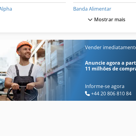
Alpha
Banda Alimentar
Mostrar mais
Alta Frequência
Eberhardt
Altech
Edalmatic
Alumínio
Formax
Vender imediatament
Alzmetall
Handtmann
Anuncie agora a parti
11 milhões de compr
Informe-se agora
+44 20 806 810 84