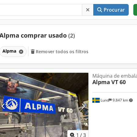
Procurar
Alpma comprar usado
(2)
Alpma
Remover todos os filtros
Máquina de embal
Alpma
VT 60
Lund
9.847 km
1
/
3