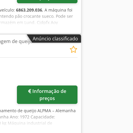
veículo:
6863.209.036
, A máquina foi
ntendo pão crocante sueco. Pode ser
armazém em Lund. Cjdpfx Aoy
Anúncio classificado
gem de queijo
Informação de
preços
onamento de queijo ALPMA – Alemanha
anha Ano: 1972 Capacidade:
 kg Máquina industrial de
da para cortar blocos em porções