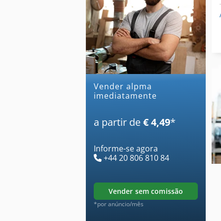
Vender alpma
imediatamente
a partir de
€ 4,49
*
Informe-se agora
+44 20 806 810 84
vender sem comissão
*por anúncio/mês