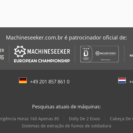
Machineseeker.com.br é patrocinador oficial de:
+49 201 857 861 0
+
Pesquisas atuais de máquinas:
ergência Horas 160 Apenas 85
Dolly De 2 Eixos
Cabeça De C
Sistemas de extração de fumos de soldadura