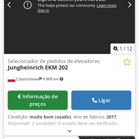
1
/
12
Selecionador de pedidos de elevadores
Jungheinrich
EKM 202
Częstochowa
9.968 km
Informação de
Ligar
preços
Condição:
muito bom (usado)
, Ano de fabrico:
2017
,
Disponível: 2 unidades! O estado deve ser verificado.
Chjdsvday Hepfx An Ioa É possível adquirir os
selecionadores de pedidos de elevação alta