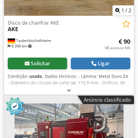
1
/
2
Disco de chanfrar AKE
AKE
€ 90
Tauberbischofsheim
9.306 km
VB acresce IVA
Solicitar
Ligar
Condição:
usado
, Dados técnicos: - Lâmina: Metal Duro Z4
- Diâmetro do círculo de corte (ø): 115,9 mm - Orifício: 30
mm - Comprimento: 5,5 mm - Material: Aço - Marcação:
MAN Csdjzryb Aepfx An Isha
Anúncio classificado