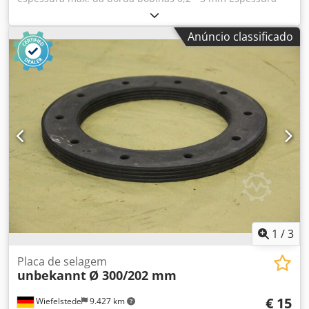
máx. da aresta tiras maciças15 mm velocidade de avanço
12/ 18 m/min Tempo de aquecimento do lote de cola
Anúncio classificado
aprox. 6 min. revista autom. strip revista de bobinas pote
de aquecimento granulado unidade de corte de relva
nivelada unidade de corte de raio painel de operação
suporte extensível da peça de trabalho noice cancelation
hood comprimento da máquina 3800 mm Aconselhar
máquinas usadas: - Dados técnicos sem compromisso,
erro e reserva de venda intermediária. - O preço é
considerado preço à saída da instalação - Todos os artigos
ou máquinas são comprados como visto sem qualquer
direito à garantia. - É deixado à escolha do comprador
para ver as máquinas antes na sua localização. - As
disposições especiais são possíveis, mas apenas válidas
por escrito. Chedofbr S Ropfx An Isa (Respondemos às
suas perguntas apenas com o endereço indicado +
1
/
3
número de telefone!)
Placa de selagem
unbekannt
Ø 300/202 mm
€ 15
Wiefelstede
9.427 km