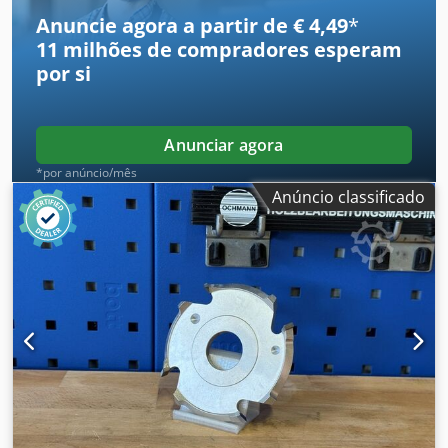
características descritas dos grupos, bem como sua
Anuncie agora a partir de € 4,49
*
condição correspondente.
11 milhões de compradores
esperam
por si
Anunciar agora
*por anúncio/mês
Anúncio classificado