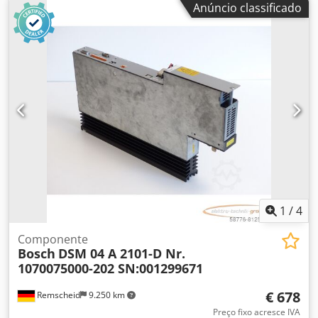
Anúncio classificado
descontos de vendas acordados não se aplicam a este
artigo. Por favor, pergunte sobre o preço separadamente!
ATENÇÃO: Por favor, pergunte sobre os custos de
embalagem e envio separadamente! ATENÇÃO: Consulte
os custos de embalagem e transporte separadamente!
Chodsk Ru A Ujpfx An Ija
1
/
4
Componente
Bosch
DSM 04 A 2101-D Nr.
1070075000-202 SN:001299671
€ 678
Remscheid
9.250 km
Preço fixo acresce IVA