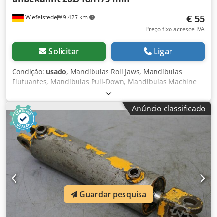
€ 55
Wiefelstede
9.427 km
Preço fixo acresce IVA
Solicitar
Ligar
Condição:
usado
, Mandíbulas Roll Jaws, Mandíbulas
Flutuantes, Mandíbulas Pull-Down, Mandíbulas Machine
Vise -Mordente de aço moído: 200 mm Chedsfgwv Sepfx An
Ioa -Espaçamento entre furos: 140 mm/Ø 10 mm -
Anúncio classificado
Dimensões: 202/18/H75 mm -Peso: 2,1 kg
Guardar pesquisa