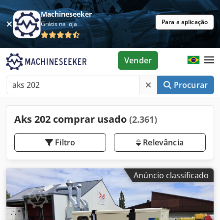
Machineseeker
Para a aplicação
Grátis na loja
Vender
Procurar
Aks 202 comprar usado
(2.361)
Filtro
Relevância
Anúncio classificado