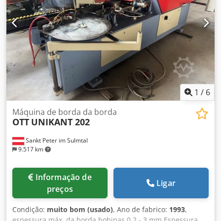
técnico: muito bom Bateria Volt: 24V Bateria Ah: 190Ah
Fabricante da bateria: Jungheinrich Tipo de bateria: Gel
Ano de fabrico da bateria: 2019 Estado da bateria: 60 - 80%
Descrição: Inspeção e UVV novos Mesa de armazenamento
ajustável manualmente, direção elétrica, operação com
duas mãos, tom de aviso ao abaixar, mini display, chave de
mudança, carregador integrado, baterias de gel
1
/
6
Máquina de borda da borda
OTT
UNIKANT 202
Sankt Peter im Sulmtal
9.517 km
Informação de
Ligar
preços
Condição:
muito bom (usado)
, Ano de fabrico:
1993
,
espessura máx. da borda bobinas 0,2 - 3 mm Espessura