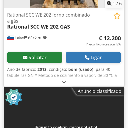
1
/
6
Rational SCC WE 202 forno combinado
a gás
Rational
SCC WE 202 GAS
€ 12.200
Tabor
9.476 km
Preço fixo acresce IVA
Solicitar
Ligar
Ano de fabrico:
2013
, condição:
bom (usado)
, para 40
tabuleiras GN * Método de cozimento a vapor, de 30 °C a
130 °C * Regeneração Cjdszrk S Ejpfx An Ieha * Convecção
/ calor seco: intervalo de temperatura entre 30 °C e 300 °C,
Anúncio classificado
0–100% de humidade máxima. * Sonda * Limpeza
automática com tabletes