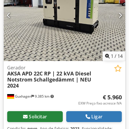
1
/
14
Gerador
AKSA APD 22C RP | 22 kVA Diesel
Notstrom
Schallgedämmt | NEU
2024
€ 5.960
Guxhagen
9.385 km
EXW Preço fixo acresce IVA
Solicitar
Ligar
Condição:
novo
, Ano de fabrico:
2023
, Funcionalidade: