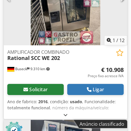
garantidas. O vendedor não se responsabiliza por erros de
digitação ou transmissão de dados. Os equipamentos
listados devem ser verificados separadamente. Todas as
informações nos anúncios são sem compromisso! Entrega
em todo o território nacional mediante consulta Horário de
funcionamento: segunda a quinta das 9:00 às 17:00 sexta
das 9:00 às 14:00 e mediante marcação!!!
1
/
12
AMPLIFICADOR COMBINADO
Rational
SCC WE 202
€ 10.908
Buseck
9.310 km
Preço fixo acresce IVA
Solicitar
Ligar
Ano de fabrico:
2016
, condição:
usado
, Funcionalidade:
totalmente funcional
, número da máquina/veículo:
E22SI16112554448
, Aqui, temos um forno combinado SCC
WE 202, versão elétrica, do fabricante de alta qualidade
Anúncio classificado
Rational, ano de fabricação 2016. O forno combinado está