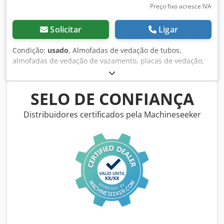
Preço fixo acresce IVA
Solicitar
Ligar
Condição:
usado
, Almofadas de vedação de tubos,
almofadas de vedação de vazamento, placas de vedação,
vedações de tubos, vedações de ruptura -Almofadas de
vedação de tubos -fora/interior: Ø 300/202 mm -Altura: 20
mm -Círculo de buracos: Ø 250/10 mm Cjdpfoghic Iox An
SELO DE CONFIANÇA
Isha -Entrega de: chapas de cobertura de aço/aço inox
possível -Número: 71x almofadas disponíveis -Preço: por
Distribuidores certificados pela Machineseeker
peça -Peso: 1 kg/peça