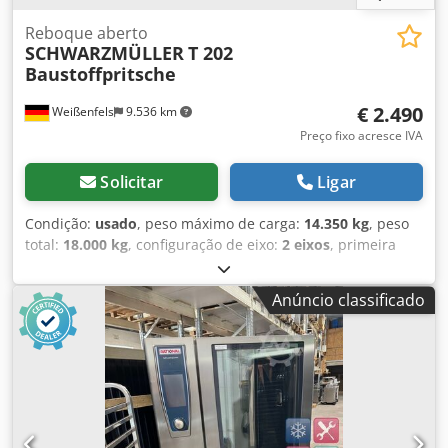
Reboque aberto
SCHWARZMÜLLER
T 202
Baustoffpritsche
€ 2.490
Weißenfels
9.536 km
Preço fixo acresce IVA
Solicitar
Ligar
Condição:
usado
, peso máximo de carga:
14.350 kg
, peso
total:
18.000 kg
, configuração de eixo:
2 eixos
, primeira
matrícula:
03/2010
, comprimento do espaço de carga:
6.800 mm
, largura do espaço de carga:
2.500 mm
, altura
Anúncio classificado
do espaço de carga:
800 mm
, N.º interno: Schwarzmüller
Chodpfszfw Tvox An Iea Schwarzmüller * T 202 *
Plataforma para materiais de construção * 2 eixos * Eixos
SAF * Peso bruto admissível 18.000 kg Aceitamos retoma
Financiamento a partir de 3,99% Erros e venda antecipada
reservados! As informações deste anúncio são descrições
não vinculativas e não representam características