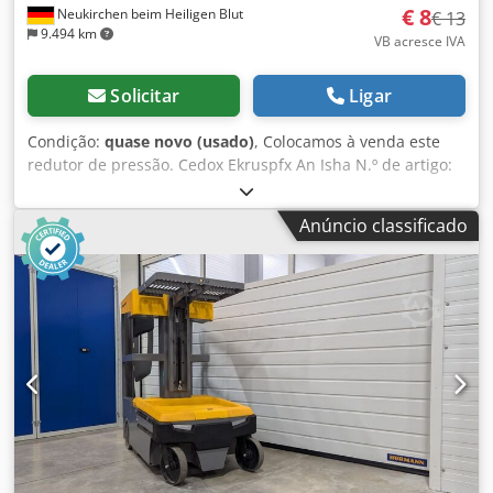
€ 8
Neukirchen beim Heiligen Blut
€ 13
9.494 km
VB acresce IVA
Solicitar
Ligar
Condição:
quase novo (usado)
, Colocamos à venda este
redutor de pressão. Cedox Ekruspfx An Isha N.º de artigo:
RS3602021018 Disponíveis 5 unidades em estado como
novo. Preço de 40 € (sem IVA) para a compra de todas as
Anúncio classificado
unidades. Manual de instruções disponível. Envio possível.
Sem direito a devolução ou garantia.