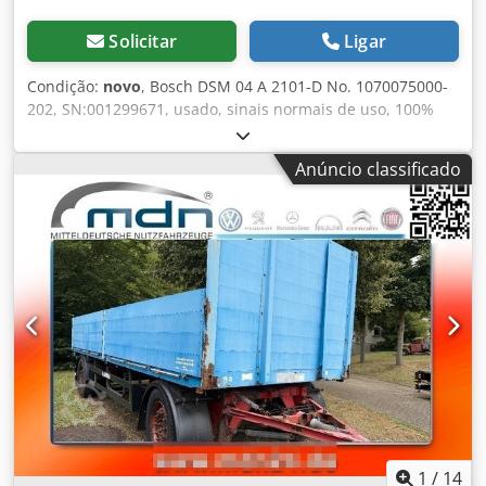
Solicitar
Ligar
Condição:
novo
, Bosch DSM 04 A 2101-D No. 1070075000-
202, SN:001299671, usado, sinais normais de uso, 100%
funcional, escopo de entrega conforme fotos Chjdpfx Anei
D T Umj Ioa
Anúncio classificado
1
/
14