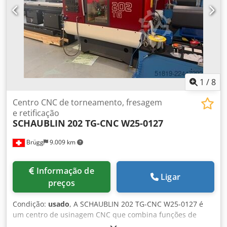
1
/
8
Centro CNC de torneamento, fresagem
e retificação
SCHAUBLIN
202 TG-CNC W25-0127
Brügg
9.009 km
Informação de
Ligar
preços
Condição:
usado
, A SCHAUBLIN 202 TG-CNC W25-0127 é
um centro de usinagem CNC que combina funções de
torneamento, fresagem e retificação, oferecendo precisão,