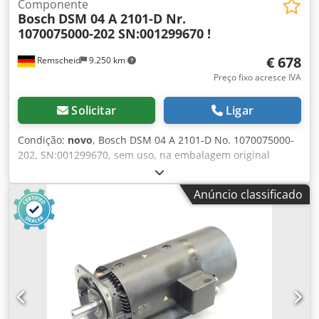
Componente
Bosch
DSM 04 A 2101-D Nr.
1070075000-202 SN:001299670 !
€ 678
Remscheid
9.250 km
Preço fixo acresce IVA
Solicitar
Ligar
Condição:
novo
, Bosch DSM 04 A 2101-D No. 1070075000-
202, SN:001299670, sem uso, na embalagem original
aberta, 100% funcional, escopo de entrega conforme fotos
Chedpfx Anji D T Uij Isa
Anúncio classificado