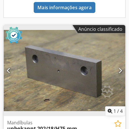
Mais informações agora
Anúncio classificado
1
/
4
Mandíbulas
unbekannt
202/18/H75 mm