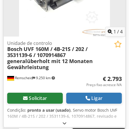
1
/
4
Unidade de controlo
Bosch
UVF 160M / 4B-21S / 202 /
3531139-6 / 1070914867
generalüberholt mit 12 Monaten
Gewährleistung
€ 2.793
Remscheid
9.250 km
Preço fixo acresce IVA
Solicitar
Ligar
Condição:
pronto a usar (usado)
, Servo motor Bosch UVF
160M / 4B-21S / 202 / 3531139-6, 1070914867, revisado e
testado profissionalmente com garantia de 12 meses,
100% funcional, escopo de entrega conforme fotos. Os