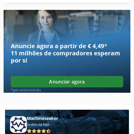
Ahlmann As 70
Ahlmann As 90
Ahlmann Az 10
Ahlmann Az 150
Anuncie agora a partir de € 4,49
*
11 milhões de compradores
esperam
Ais
por si
Almi Al 33
Alzmetall Ax 2/S
Anunciar agora
Alzmetall Ax 3/S
*por anúncio/mês
Alzmetall Ax 3/Sv
Alztronic 14
Machineseeker
Grátis na loja
Ammann Av 12