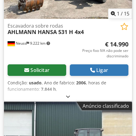
1
/
15
Escavadora sobre rodas
AHLMANN
HANSA 531 H 4x4
€ 14.990
Neuss
9.222 km
Preço fixo IVA não pode ser
discriminado
Solicitar
Ligar
Condição:
usado
, Ano de fabrico:
2006
, horas de
funcionamento:
7.844 h
,
Anúncio classificado