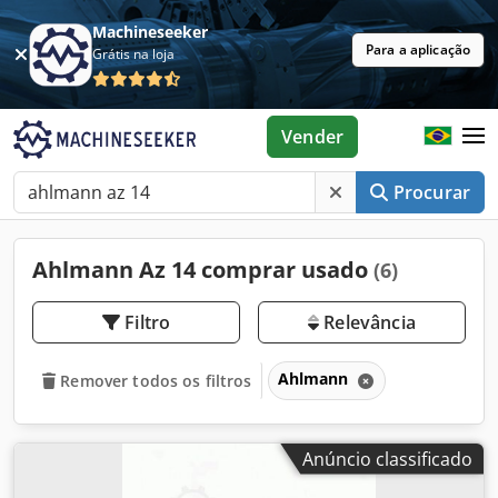
Machineseeker
Para a aplicação
Grátis na loja
Vender
Procurar
Ahlmann Az 14 comprar usado
(6)
Filtro
Relevância
Ahlmann
Remover todos os filtros
Anúncio classificado