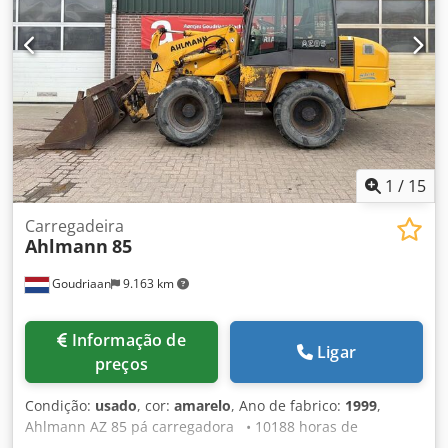
1
/
15
Carregadeira
Ahlmann
85
Goudriaan
9.163 km
Informação de
Ligar
preços
Condição:
usado
, cor:
amarelo
, Ano de fabrico:
1999
,
Ahlmann AZ 85 pá carregadora • 10188 horas de
funcionamento • Motor revisado • Pneus largos Dcsdpey