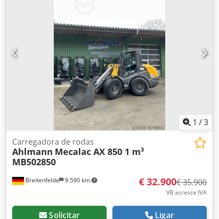
1
/
3
Carregadora de rodas
Ahlmann
Mecalac AX 850 1 m³
MB502850
€ 32.900
Breitenfelde
9.590 km
€ 35.900
VB acresce IVA
Solicitar
Ligar