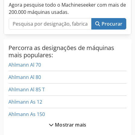
Grammer, Pneus Mitas 405/70 R18, Caixa de arrumação
Agora pesquise todo o Machineseeker com mais de
com tampa, Luzes de trabalho traseiras, preparação para
200.000 máquinas usadas.
rádio, engate rápido hidráulico, Balde standard com bordo
de corte soldado e, portanto, 1 metro cúbico, garfo para
Procurar
paletes Dodpotrna Hsfx Ag Tock
Percorra as designações de máquinas
mais populares:
Ahlmann Al 70
Ahlmann Al 80
Ahlmann Al 85 T
Ahlmann As 12
Ahlmann As 150
Mostrar mais
Ahlmann As 7