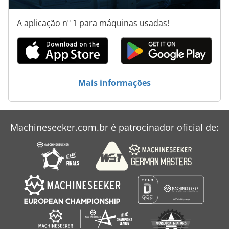
Aszx 648
A aplicação nº 1 para máquinas usadas!
Aço De Construção
Dx A 41
Hdg Sl 14
Mais informações
Idx 23
Máquina De Construção
Machineseeker.com.br é patrocinador oficial de:
Máquina De Eixo
Schaeff Hr 12