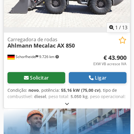
de corte soldado e, portanto, 1 metro cúbico, garfo para
paletes
1
/
13
Carregadora de rodas
Ahlmann
Mecalac AX 850
€ 43.900
Schorfheide
9.726 km
EXW VB acresce IVA
Solicitar
Ligar
Condição:
novo
, potência:
55,16 kW (75,00 cv)
, tipo de
combustível:
diesel
, peso total:
5.050 kg
, peso operacional:
5.050 kg
, Ano de fabrico:
2023
, horas de funcionamento:
1
h
, número da máquina/veículo:
685239865
, Equipamento:
Pá carregadora 4 em 1, Verificação de segurança UVV,
cabina, garfos para paletes, pá padrão, tração integral
,
MECALAC-AHLMANN AX850 Peso: 5050 kg Largura: 1.850