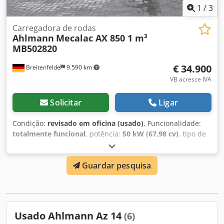
1
/
3
Carregadora de rodas
Ahlmann
Mecalac AX 850 1 m³
MB502820
€ 34.900
Breitenfelde
9.590 km
VB acresce IVA
Solicitar
Ligar
Condição:
revisado em oficina (usado)
, Funcionalidade:
totalmente funcional
, potência:
50 kW (67,98 cv)
, tipo de
combustível:
diesel
, peso operacional:
5.050 kg
, tamanho
do pneu:
405/70 R 18
, volume da pá:
1 m³
, Ano de fabrico:
Guardar pesquisa
2023
, horas de funcionamento:
570 h
, Equipamento:
Verificação de segurança UVV, cabina, faróis adicionais,
garfos para paletes, hidráulica, pá padrão, recolhedor
traseiro
, Fase V do motor, 20. km/versão, Sistema
hidráulico auxiliar de circuito contínuo, Acoplamentos
Usado Ahlmann Az 14
(6)
hidráulicos para o 1º circuito adicional, Banco de conforto