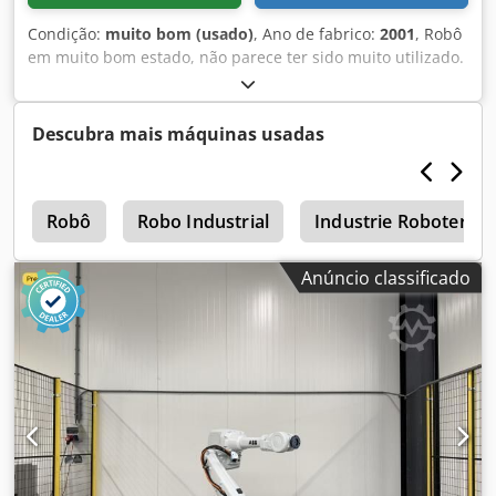
Condição:
muito bom (usado)
, Ano de fabrico:
2001
, Robô
em muito bom estado, não parece ter sido muito utilizado.
Dedpfsnbffijx Af Deck
Descubra mais máquinas usadas
n
Robô
Robo Industrial
Industrie Roboter
Anúncio classificado