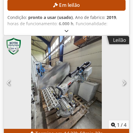
Em leilão
Condição:
pronto a usar (usado)
, Ano de fabrico:
2019
,
horas de funcionamento:
6.000 h
, Funcionalidade:
totalmente funcional
, capacidade de carga:
3 kg
, alcance
do braço:
1.130 mm
, Sem preço mínimo – venda garantida
Leilão
ao licitante que oferecer o valor mais alto! Leilão de dois
robôs ABB IRB 360 (Flexpicker), incluindo sistema de visão!
DETALHES TÉCNICOS Capacidade de carga: 3 kg Diâmetro
da área de trabalho: 1.130 mm Precisão de repetição da
posição: 0,03 – 0,1 mm Precisão de repetição da trajetória:
0,1 – 0,33 mm DETALHES DA MÁQUINA Peso: 120 kg Tensão
da rede: 200 – 600 V Frequência da rede: 60 Hz Consumo
de energia com carga máxima: 0,477 kW Carga útil em ciclo
de seleção e colocação: 1 kg Temperatura ambiente: 0 a
+45 °C Dedpjznh T Eefx Af Dsck Humidade relativa: máx. 95
% Nível de ruído: < 70 dB(A) Emissão: blindagem EMC/EMI
Horas de funcionamento: 6.000 horas
1
/
4