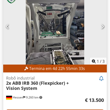
1
/
3
Termina em
4
d
22
h
55
min
30
s
Robô industrial
2x ABB
IRB 360 (Flexpicker) +
Vision System
Hessen
9.260 km
€ 13.500