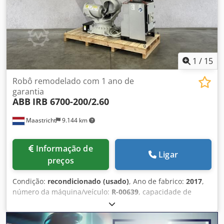
1
/
15
Robô remodelado com 1 ano de
garantia
ABB
IRB 6700-200/2.60
Maastricht
9.144 km
Informação de
Ligar
preços
Condição:
recondicionado (usado)
, Ano de fabrico:
2017
,
número da máquina/veículo:
R-00639
, capacidade de
carga:
200 kg
, alcance do braço:
2.600 mm
, fabricante de
controladores:
IRC5
, fabricante de terminais de
programação:
DSQC679
, ABB IRB 6700-200/2.60, fabricado