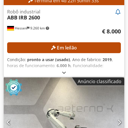
Termina em
4
d
22
h
50
min
30
s
Robô industrial
ABB
IRB 2600
Hessen
9.260 km
€ 8.000
Em leilão
Condição:
pronto a usar (usado)
, Ano de fabrico:
2019
,
horas de funcionamento:
6.000 h
, Funcionalidade:
totalmente funcional
, capacidade de carga:
12 kg
, alcance
do braço:
1.850 mm
, Sem preço mínimo – garantia de
Anúncio classificado
venda ao maior lance! DETALHES TÉCNICOS Capacidade de
carga: 12 kg Alcance: 1.850 mm DETALHES DA MÁQUINA
Horas de operação: 6.000 h Dodpjznh Tfefx Af Deck
Conteúdo da entrega: Robô + Controlador + Armário de
comando + Painel de operação portátil e Software ProfiNet
I/O Slave