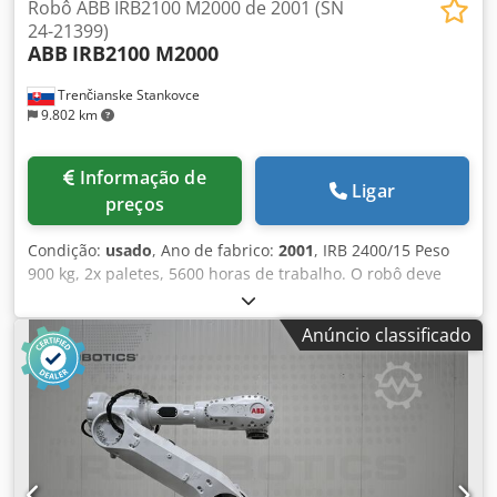
Robô ABB IRB2100 M2000 de 2001 (SN
24-21399)
ABB
IRB2100 M2000
Trenčianske Stankovce
9.802 km
Informação de
Ligar
preços
Condição:
usado
, Ano de fabrico:
2001
, IRB 2400/15 Peso
900 kg, 2x paletes, 5600 horas de trabalho. O robô deve
estar funcional, tudo está iniciado, mas o painel não pode
ser conectado. Sem cabos, sem teach pendant.
Anúncio classificado
Capacidade de carga: 16 kg. Alcance: 2,4 m. Dcodpfxjxq
Acto Af Dsk