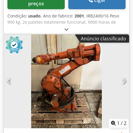
preços
Condição:
usado
, Ano de fabrico:
2001
, IRB2400/16 Peso
900 kg, 2x paletes totalmente funcional, 9900 horas de
trabalho, cabos, teachpendant, capacidade de carga 16 kg,
alcance: 2,4 m Djdexq Aaxjpfx Af Dock
Anúncio classificado
1
/
2