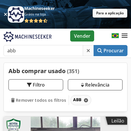
Machineseeker
Para a aplicação
Grátis na loja
Vender
Procurar
Abb comprar usado
(351)
Filtro
Relevância
ABB
Remover todos os filtros
Leilão