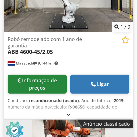
1
/
9
Robô remodelado com 1 ano de
garantia
ABB
4600-45/2.05
Maastricht
9.144 km
Informação de
Ligar
preços
Condição:
recondicionado (usado)
, Ano de fabrico:
2019
,
número da máquina/veículo:
R-00658
, capacidade de
carga:
45 kg
, alcance do braço:
2.050 mm
, fabricante de
controladores:
IRC5
, fabricante de terminais de
Anúncio classificado
programação:
DSQC679
, Robô ABB 4600-45/2.05
recondicionado, fabricado em 2019.04. O robô vem