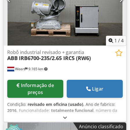
1
/
4
Robô industrial revisado + garantia
ABB
IRB6700-235/2.65 IRC5 (RW6)
Weert
9.165 km
Informação de
Ligar
preços
Condição:
revisado em oficina (usado)
, Ano de fabrico:
2016
, Funcionalidade:
totalmente funcional
, número da
máquina/veículo:
IRB6700-235/2.65 IRC5 (RW6)
,
capacidade de carga:
235 kg
, alcance do braço:
2.650 mm
,
Anúncio classificado
fabricante de controladores:
ABB
, modelo de controlador: