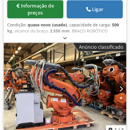
Arrefecimento: Arrefecimento por líquido integrado
Informação de
Ligar
(arrefecimento por água) para o máximo tempo de
preços
utilização do bico de soldadura. - Acessórios: 2 x
contentores de arame profissional WDI ECORACK de
Condição:
quase novo (usado)
, capacidade de carga:
500
grandes dimensões, montados em estruturas móveis,
kg
, alcance do braço:
2.550 mm
, BRAÇO ROBÓTICO
incluindo tubos de guia de arame robustos para o robô. 3.
MARCA: ABB MODELO: IRB 7600 - 500 / 2.55
Controlo e segurança do equipamento: - Unidade de
Dcodpfoztdmrsx Af Dok DESCRIÇÃO TÉCNICA CAPACIDADE
controlo (HMI): Painel tátil Siemens SIMATIC HMI
Anúncio classificado
DE CARGA: 500 KG ALCANCE MÁXIMO: 2550 MM
modernizado para um controlo simples de todo o
CONTROLE: IRC 5
equipamento, controlo da quantidade de peças e avaliação
de erros. - Segurança: Cabine de proteção completa e
fechada (painéis de proteção contra radiação UV e salpicos
de soldadura), incluindo sistema de extração integrado
(conjunto de mangueiras no braço do robô). - Inspeção: O
equipamento foi utilizado em ambiente industrial até ao
momento (incluindo certificação para fornecedores
renomados da indústria automóvel) e possui uma etiqueta
de inspeção DGUV-Vorschrift-3 válida. "Solução completa:
Oferecemos, com prazer, um financiamento bancário
adequado para o seu projeto." komplett-
konzept.leasingo.de Encontre mais artigos – novos e
1
/
3