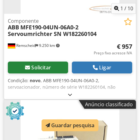
1
/
10
Componente
ABB
MFE190-04UN-06A0-2
Servoumrichter SN W182260104
€ 957
Remscheid
9.250 km
Preço fixo acresce IVA
Solicitar
Ligar
Condição:
novo
, ABB MFE190-04UN-06A0-2,
servoacionador, número de série W182260104, não
utilizado, em embalagem original aberta, 100% funcional.
O conteúdo da entrega corresponde às fotos. Dodpfx Aozn
Anúncio classificado
D T Ijf Dsck
Guardar pesquisa