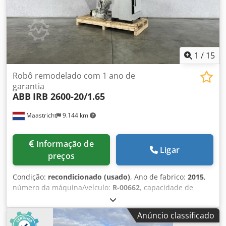
1
/
15
Robô remodelado com 1 ano de
garantia
ABB
IRB 2600-20/1.65
Maastricht
9.144 km
Informação de
Ligar
preços
Condição:
recondicionado (usado)
, Ano de fabrico:
2015
,
número da máquina/veículo:
R-00662
, capacidade de
carga:
20 kg
, alcance do braço:
1.650 mm
, fabricante de
controladores:
IRC5
, fabricante de terminais de
Anúncio classificado
programação:
DSQC679
, Robô ABB IRB 2600-20/1.65