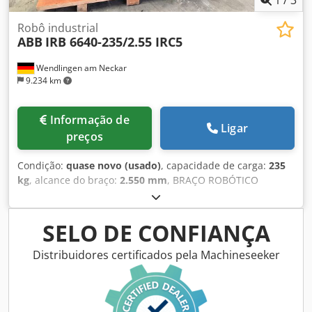
usados – na nossa loja! Custos de envio internacional sob
consulta!
Robô industrial
ABB
IRB 6640-235/2.55 IRC5
Wendlingen am Neckar
9.234 km
Informação de
Ligar
preços
Condição:
quase novo (usado)
, capacidade de carga:
235
kg
, alcance do braço:
2.550 mm
, BRAÇO ROBÓTICO
MARCA: ABB MODELO: IRB 6640-235/2.55 Djdsztdgrepfx Af
Deck DESCRIÇÃO TÉCNICA CAPACIDADE DE CARGA: 235 KG
ALCANCE MÁXIMO: 2550 MM CONTROLE: IRC 5 ENTREGA A
SELO DE CONFIANÇA
PARTIR DE ARMAZÉM NA ALEMANHA
Distribuidores certificados pela Machineseeker