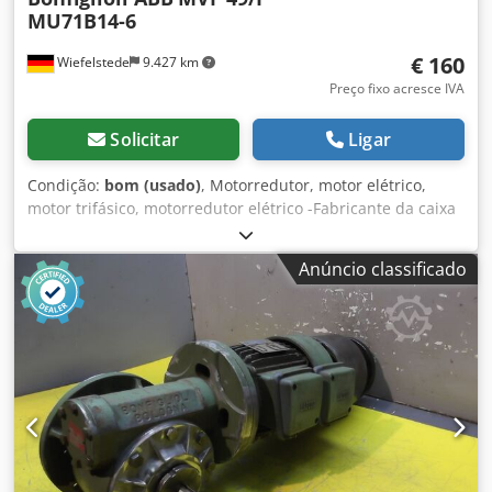
MU71B14-6
€ 160
Wiefelstede
9.427 km
Preço fixo acresce IVA
Solicitar
Ligar
Condição:
bom (usado)
, Motorredutor, motor elétrico,
motor trifásico, motorredutor elétrico -Fabricante da caixa
de engrenagens: Bonfiglioli Tipo MVF 49/P -Rotações: 20,4
rpm i= 45 -Fabricante do motor: ABB MU71B14-6
Anúncio classificado
MK129106-S -Potência: 0,25 kW -Forma construtiva: B5
angular Djdpsw Admyjfx Aggock -Eixo oco: Ø 25 x 80 mm -
Grau de proteção: IP 55 -Quantidade: 3x motorredutor
disponível -Preço: por unidade -Dimensões: 350/170/H180
mm -Peso: 8,5 kg