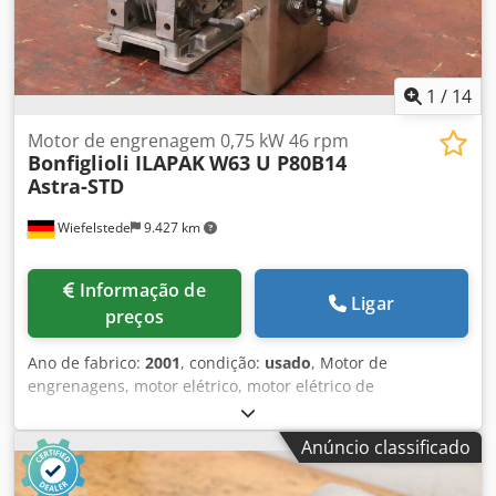
1
/
14
Motor de engrenagem 0,75 kW 46 rpm
Bonfiglioli ILAPAK
W63 U P80B14
Astra-STD
Wiefelstede
9.427 km
Informação de
Ligar
preços
Ano de fabrico:
2001
, condição:
usado
, Motor de
engrenagens, motor elétrico, motor elétrico de
engrenagens, motor de engrenagens helicoidais para
máquina de cintar, máquina de embalagem, máquina de
Anúncio classificado
cintar, máquina de embalagem de peles, máquina de
embalar, máquina de embalar, unidade de acionamento