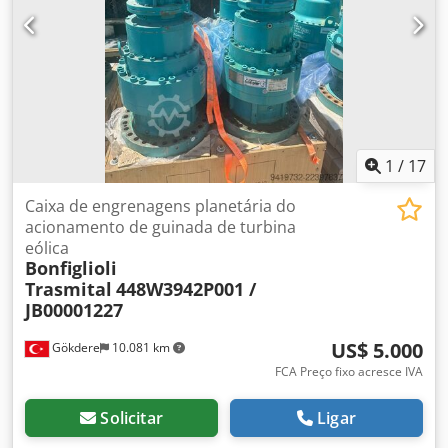
1
/
17
Caixa de engrenagens planetária do
acionamento de guinada de turbina
eólica
Bonfiglioli
Trasmital
448W3942P001 /
JB00001227
US$ 5.000
Gökdere
10.081 km
FCA Preço fixo acresce IVA
Solicitar
Ligar