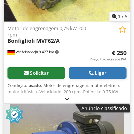
1
/
5
Motor de engrenagem 0,75 kW 200
rpm
Bonfiglioli
MVF62/A
€ 250
Wiefelstede
9.427 km
Preço fixo acresce IVA
Solicitar
Ligar
Condição:
usado
, Motor de engrenagem, motor elétrico,
motor trifásico -Velocidade: 200 rpm -Potência: 0.75 kW
Dcodpfec Nlymex Aggek -Construção: Ângulo B5 -Diameter
eixo oco: Ø 25 mm -Classe de protecção: IP 54 -Número: 1x
Anúncio classificado
motores disponíveis -Preço: por peça -Dimensões:
520/250/H220 mm -Peso: 26 kg/peça