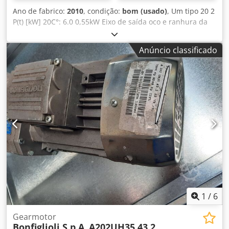
Ano de fabrico:
2010
, condição:
bom (usado)
, Um tipo 20 2
P(t) [kW] 20C°: 6.0 0,55kW Eixo de saída oco e ranhura da
chaveta Unidades de engrenagens cónicas helicoidais
Relação de engrenagem 29.2 Dodpfx Agsh I D I Degsck
Anúncio classificado
Posição de montagem VB
1
/
6
Gearmotor
Bonfiglioli S.p.A.
A202UH35 43.2