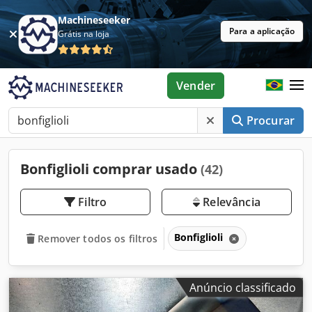
Machineseeker
Para a aplicação
Grátis na loja
Vender
Procurar
Bonfiglioli comprar usado
(42)
Filtro
Relevância
Bonfiglioli
Remover todos os filtros
Anúncio classificado