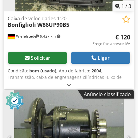
1
/
3
Caixa de velocidades 1:20
Bonfiglioli
W86UP90B5
€ 120
Wiefelstede
9.427 km
Preço fixo acresce IVA
Solicitar
Ligar
Condição:
bom (usado)
, Ano de fabrico:
2004
,
Transmissão, caixa de engrenagens cilíndricas -Eixo de
acionamento: Ø 25 mm, eixo oco -Eixo oco: Ø 24 mm -
Dimensões: 220/190/A185 mm -Peso: 14 kg Dcedpsb A Iq
Anúncio classificado
Isfx Aggsk -Redução: 1:20