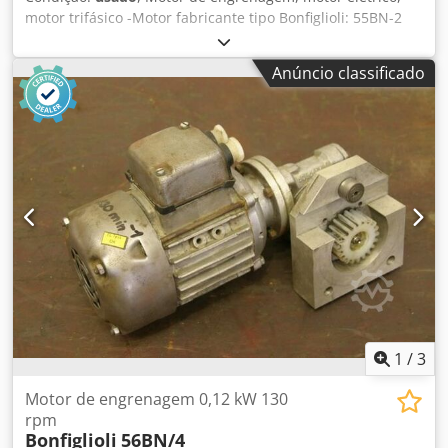
motor trifásico -Motor fabricante tipo Bonfiglioli: 55BN-2
Dcodpfx Asckd E Roggek -Produtor de caixas de recolha do
tipo Bonfiglioli: -Potência: 0.12 kW -Construção: Ângulo B5 -
Anúncio classificado
Eixo do diametro: Ø 9 mm -Classe de protecção: -Preço: por
peça -Número: 2x disponível -Dimensões: -Peso: 4 kg
1
/
3
Motor de engrenagem 0,12 kW 130
rpm
Bonfiglioli
56BN/4