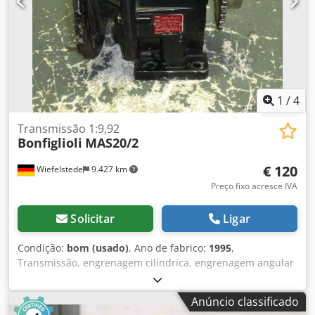
1
/
4
Transmissão 1:9,92
Bonfiglioli
MAS20/2
€ 120
Wiefelstede
9.427 km
Preço fixo acresce IVA
Solicitar
Ligar
Condição:
bom (usado)
, Ano de fabrico:
1995
,
Transmissão, engrenagem cilíndrica, engrenagem angular
Dodpfxsb A N Iue Aggjck - Eixo de acionamento: Ø 20 mm -
Eixo oco: Ø 19 mm - Dimensões: 220/200/A200 mm -
Anúncio classificado
Quantidade: 9 transmissões disponíveis - Preço: por