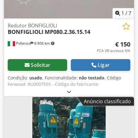
1
/
7
Redutor BONFIGLIOLI
BONFIGLIOLI
MP080.2.36.15.14
€ 150
Pollenzo
8.906 km
FCA VB acresce IVA
Solicitar
Ligar
Condição:
usado
, Funcionalidade:
não testado
, Código
Ferwood: RU0007555 - Código do fabricante:
MP080.2.36.15.14 - Condição: Usado - Funcionalidade: Não
testada - Máquina compatível: - Se estiver interessado,
Anúncio classificado
oferecemos serviço de revisão, entre em contato. 5KG -
36X26X21 Dcedjybbmgspfx Aggsk