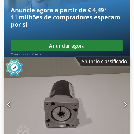
400/198/A200 mm -Peso: 16,3 kg
Anuncie agora a partir de € 4,49
*
11 milhões de compradores
esperam
por si
Anunciar agora
*por anúncio/mês
Anúncio classificado