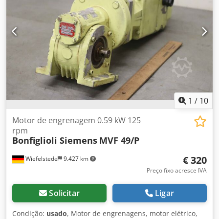
1
/
10
Motor de engrenagem 0.59 kW 125
rpm
Bonfiglioli Siemens
MVF 49/P
€ 320
Wiefelstede
9.427 km
Preço fixo acresce IVA
Solicitar
Ligar
Condição:
usado
, Motor de engrenagens, motor elétrico,