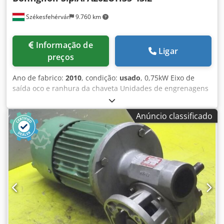
Székesfehérvár
9.760 km
Informação de
Ligar
preços
Ano de fabrico:
2010
, condição:
usado
, 0,75kW Eixo de
saída oco e ranhura da chaveta Unidades de engrenagens
cónicas helicoidais Relação de engrenagem 43.2 Dodpfx
Ajh I D Ntoggjck Posição de montagem: VB
Anúncio classificado