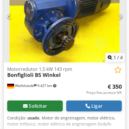
1
/
4
Motorredutor 1,5 kW 143 rpm
Bonfiglioli
B5 Winkel
€ 350
Wiefelstede
9.427 km
Preço fixo acresce IVA
Solicitar
Ligar
Condição:
usado
, Motor de engrenagem, motor elétrico,
motor trifásico, motor elétrico de engrenagem Dsdpfx