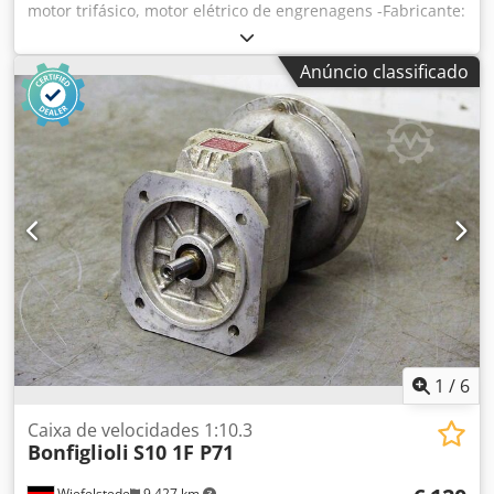
motor trifásico, motor elétrico de engrenagens -Fabricante:
Bonfigliol, motoredutor com travão -Caixa de velocidades:
Bonfiglioli tipo MVF 49/P -Velocidade: 125 rpm i= 1:24 -
Anúncio classificado
Fabricante do motor: Siemens, com travão de retenção -
Tensão: 170 V -Potência: 0,59 kW / 3000 rpm -Conceção:
ângulo B3 -Eixo: Ø 18 x 18 mm em ambos os lados -Classe
de proteção: IP 54 -Número: 2x motoredutor disponível -
Preço: por peça -Dimensões: 450/140/H185 mm Dcjdpfx
Aeikbrfeggok -Peso: 15 kg/unidade
1
/
6
Caixa de velocidades 1:10.3
Bonfiglioli
S10 1F P71
Wiefelstede
9.427 km