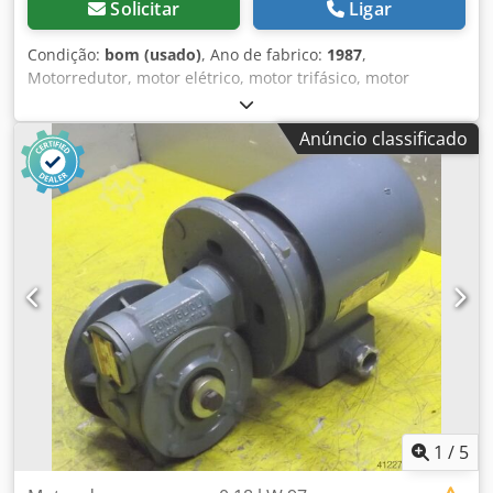
Solicitar
Ligar
Condição:
bom (usado)
, Ano de fabrico:
1987
,
Motorredutor, motor elétrico, motor trifásico, motor
elétrico com redutor Dsdpfx Aoiidq Tjggsck -Motorredutor:
retirado de máquina de corte automática Bierrebi TA 103 -
Anúncio classificado
Fabricante da caixa de engrenagens: Bonfiglioli Tipo MVF
49/P -Rotações: aprox. 103 rpm i= 1:14 -Fabricante do
motor: Electro Adda -Potência: 0,18 kW / 1450 rpm -Forma
construtiva: B5 angular -Eixo oco: Ø 25 x 80 mm -Grau de
proteção: IP 54 -Dimensões: 325/125/A175 mm -Peso: 7,9 kg
1
/
5