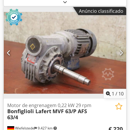
Agechq Imegsck -Velocidade: 143 rpm -Potência: 1,5 kW -
Construção: Ângulo B5 -Eixo do diametro: 35 mm -Classe
Anúncio classificado
de protecção: IP 54 -Dimensões: 620/320/H300 mm -Peso:
52 kg
1
/
10
Motor de engrenagem 0,22 kW 29 rpm
Bonfiglioli Lafert
MVF 63/P AFS
63/4
€ 220
Wiefelstede
9.427 km