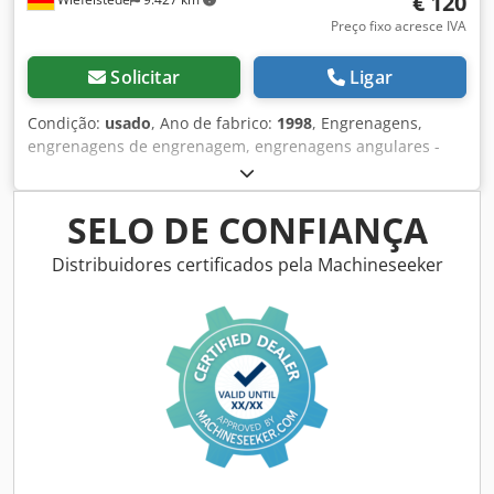
€ 120
Preço fixo acresce IVA
Solicitar
Ligar
Condição:
usado
, Ano de fabrico:
1998
, Engrenagens,
engrenagens de engrenagem, engrenagens angulares -
Tradução: 1: 10.3 -Eixo de acionamento: Eixo oco Ø 14 mm
-Eixo furado: Ø 14 mm -Número: 17x engrenagens
disponíveis -Preço: por peça -Dimensões: 220/220/H230
SELO DE CONFIANÇA
mm -Peso: 3,9 kg Dcodpfx Aod Ar U Asggjk
Distribuidores certificados pela Machineseeker