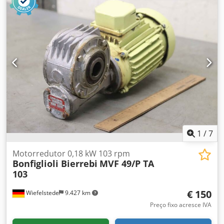
unidade - Peso: 7 kg - Relação de transmissão: 1:9,92
1
/
7
Motorredutor 0,18 kW 103 rpm
Bonfiglioli Bierrebi
MVF 49/P TA
103
€ 150
Wiefelstede
9.427 km
Preço fixo acresce IVA