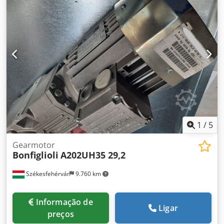
1
/
5
Gearmotor
Bonfiglioli
A202UH35 29,2
Székesfehérvár
9.760 km
Informação de
Ligar
preços