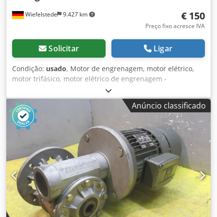
€ 150
Wiefelstede
9.427 km
Preço fixo acresce IVA
Solicitar
Ligar
Condição:
usado
, Motor de engrenagem, motor elétrico,
motor trifásico, motor elétrico de engrenagem -
Velocidades: 130 rpm Dcodpfx Aob R Df Hoggek -Potência:
0.12 kW -Construção: Ângulo B5 -Eixo do diametro: Ø mm -
Anúncio classificado
Classe de protecção: IP 54 -Peso: 5 kg