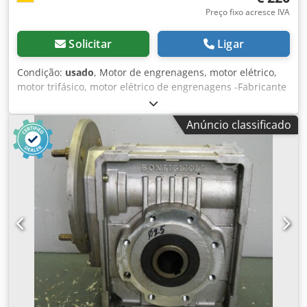
Preço fixo acresce IVA
Solicitar
Ligar
Condição:
usado
, Motor de engrenagens, motor elétrico,
motor trifásico, motor elétrico de engrenagens -Fabricante
do redutor: Bonfiglioli tipo MVF 63/P -Velocidades: aprox.
29 rpm i= 45 Dedpsrkp Nfjfx Aggjck -Fabricante do motor:
Anúncio classificado
Lafert tipo AFS 63/4 -Potência: 0,22 kW / 1307 rpm -Design:
ângulo B14 -Eixo: Ø 25 x 80 mm -Classe de proteção: IP 54 -
Dimensões: 390/265/H195 mm -Peso: 13 kg