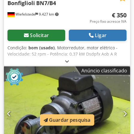
Bonfiglioli
BN7/B4
€ 350
Wiefelstede
9.427 km
Preço fixo acresce IVA
Solicitar
Ligar
Condição:
bom (usado)
, Motorredutor, motor elétrico -
Velocidade: 52 rpm - Potência: 0,37 kW Dsdpfx Aob A R
Nxoggeck - Forma construtiva: B3 - Diâmetro do eixo: Ø 14
mm - Classe de proteção: IP 55 - Peso: 10 kg
Anúncio classificado
Guardar pesquisa