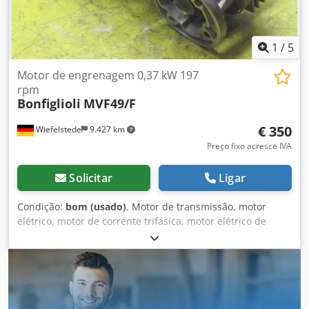
1
/
5
Motor de engrenagem 0,37 kW 197
rpm
Bonfiglioli
MVF49/F
€ 350
Wiefelstede
9.427 km
Preço fixo acresce IVA
Solicitar
Ligar
Condição:
bom (usado)
, Motor de transmissão, motor
elétrico, motor de corrente trifásica, motor elétrico de
transmissão -Fabricante da transmissão: Bonfiglioli,
modelo: MVF49/F -Fabricante do motor: Fimet, modelo:
MOF71A4 -Rotações: 197 rpm -Potência: 0,37 kW -Design:
B5, inclinado -Diâmetro do eixo: Ø 18 mm -Grau de
proteção: IP 44 Dsdpsci Dk Ujfx Aggeck -Quantidade: 1
motor disponível -Preço: por unidade -Dimensões: