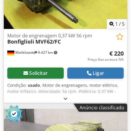
1
/
5
Motor de engrenagem 0,37 kW 56 rpm
Bonfiglioli
MVF62/FC
€ 220
Wiefelstede
9.427 km
Preço fixo acresce IVA
Solicitar
Ligar
Condição:
usado
, Motor de engrenagens, motor elétrico,
motor trifásico -Velocidade: 56 rpm -Potência: 0,37 kW -
Design: ângulo B5 -Diâmetro do veio oco: Ø 20 mm -Classe
de proteção: IP 54 Dcodpsc R R Arofx Aggsk -Número: 1x
Anúncio classificado
motores disponíveis -Dimensões: 540/330/H220 mm -Peso:
24 kg/cada