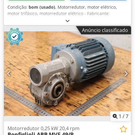
Condição:
bom (usado)
, Motorredutor, motor elétrico,
motor trifásico, motorredutor elétrico - Fabricante:
Bonfiglioli, motorredutor - Rotações: 22,5 rpm - Redutor:
Tipo VF30 N P56B14 i= 60 Dcedpfx Ajxal Udeggek - Motor:
Anúncio classificado
Tipo BN 56 B4 0,09 kW - Forma construtiva: B3 angular -
Eixo oco: Ø 14 x 55 mm - Grau de proteção: IP 55 -
Quantidade: 3x motorredutor disponível - Preço: por
unidade - Dimensões: 260/145/A120 mm - Peso: 4,1
kg/unidade
1
/
7
Motorredutor 0,25 kW 20,4 rpm
Bonfiglioli ABB
MVF 49/P