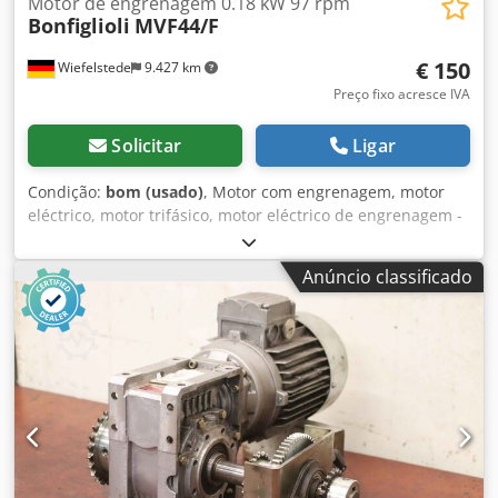
Motor de engrenagem 0.18 kW 97 rpm
Bonfiglioli
MVF44/F
€ 150
Wiefelstede
9.427 km
Preço fixo acresce IVA
Solicitar
Ligar
Condição:
bom (usado)
, Motor com engrenagem, motor
eléctrico, motor trifásico, motor eléctrico de engrenagem -
manufacturer gearbox Bonfiglioli tipo: MVF44/F -fabricante
de motores tipo AEG: AD63NZ4 -velocidades: 97 rpm -
Anúncio classificado
Potência: 0,18 kW Dsdpfx Ageci Evtjgsck -voltagem 380 volts
-Tipo: B5 Angle -Diametro eixo: Ø 22 mm - classe de
protecção: IP 44 -Número: 4x motores disponíveis -Preço:
por peça -Dimensões: -Peso: 7,2 kg/cada