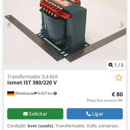
Quantidade: 1x relé disponível -Dimensões: 110/90/H80
mm -Peso: 0,7 kg
1
/
6
Transformador 0,4 kVA
ismet
IST 380/220 V
€ 80
Wiefelstede
9.427 km
Preço fixo acresce IVA
Solicitar
Ligar
Condição:
bom (usado)
, Transformador, trafo, conversor,