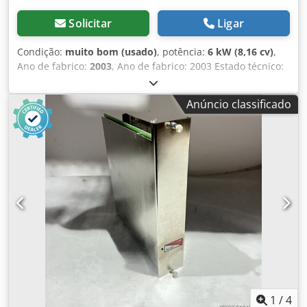
Solicitar
Ligar
Condição:
muito bom (usado)
, potência:
6 kW (8,16 cv)
,
Ano de fabrico:
2003
, Ano de fabrico: 2003 Estado técnico:
muito bom Estado óptico: muito bom Danos: nenhum
Dcedpfju Hlgbox Anzok Contacte Ferdinand Pater para
Anúncio classificado
mais informações.
1
/
4