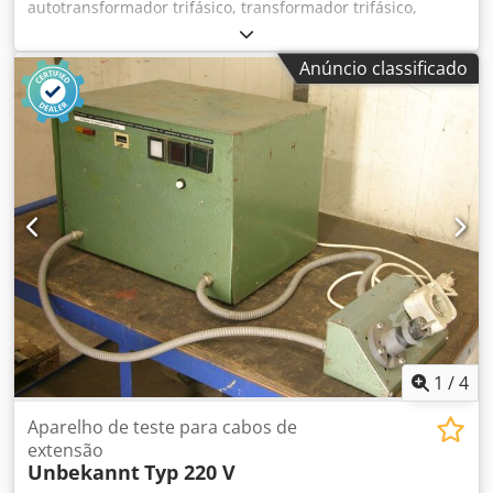
autotransformador trifásico, transformador trifásico,
transformador monofásico - Fabricante: ismet,
transformador - Tipo: IST 380/220 V - Potência: 0,4 kVA -
Anúncio classificado
Dados técnicos: ver placa de identificação na foto Dcjdpfx
Ajy Tki Aenzsk - Dimensões: 150/107/A130 mm - Peso: 7,2
kg
1
/
4
Aparelho de teste para cabos de
extensão
Unbekannt
Typ 220 V