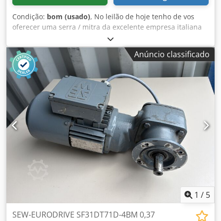
refrigeração, veículo não fumador
, Veículo da UE com
garantia. Comprimento: 3750 mm Largura: 2100 mm
Condição:
bom (usado)
, No leilão de hoje tenho de vos
Altura: 2000 mm Unidade de refrigeração Carrier Xarios
oferecer uma serra / mitra da excelente empresa italiana
300 com refrigeração estacionária 220V Registrador de
OMS modelo T14 com mesa de tesoura. Aqui estão
temperatura com impressora Carga útil - 900 kg Portas
algumas informações úteis sobre a serra: * diâmetro da
Anúncio classificado
traseiras tipo asa 270° Trilhos de fixação laterais Spoiler de
serra 300 mm * 1700 W motor ( monofásico ) * dimensões
teto 3 lugares Ar condicionado Cruise control Depósito de
máximas da peça a cortar: 120 x 120 mm ( A x L ) * guardas
80 litros Computador de bordo Rádio automotivo com USB
na serra para segurança do operador da serra * ajuste de
e Bluetooth Suspensão reforçada Vidros elétricos
corte +/- 45 graus * tamanho da mesa 32 x 42 cm * bocal
dianteiros Fechadura central com controlo remoto Piscas
de extracção fi 60 mm Djdpjkt N H Ujfx Anzjck * muito bom
nos espelhos exteriores Roda sobressalente Disponível em
estado técnico e visual * 1997 ano de produção * Cumpre
aprox. 5-6 semanas. Possibilidade de entrega, leasing ou
as normas CE. * Dimensões totais da serra 65 x 70 x 60 cm
financiamento. Outros tamanhos de baú disponíveis.
(L x C x A)
Contacte-nos: Dcsdpjpkyb Tofx Anzsk Irenäus Wardenga
1
/
5
SEW-EURODRIVE SF31DT71D-4BM 0,37