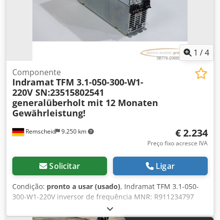
1
/
4
Componente
Indramat
TFM 3.1-050-300-W1-
220V SN:23515802541
generalüberholt mit 12 Monaten
Gewährleistung!
€ 2.234
Remscheid
9.250 km
Preço fixo acresce IVA
Solicitar
Ligar
Condição:
pronto a usar (usado)
, Indramat TFM 3.1-050-
300-W1-220V inversor de frequência MNR: R911234797
SN:23515802541, completamente reformado e testado de
forma profissional, com 12 meses de garantia, 100%