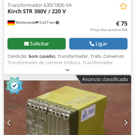
Transformador 630/1800 VA
Kirch
STR 380V / 220 V
€ 75
Wiefelstede
9.427 km
Preço fixo acresce IVA
Solicitar
Ligar
Condição:
bom (usado)
, Transformador, Trafo, Conversor,
Transformador de corrente trifásica, Transformador
trifásico, Transformador de corrente alternada trifásica,
Transformador monofásico, Transformador de comando
Anúncio classificado
Dodszi S Ipjpfx Anzock -Fabricante: Günter Kirch,
Transformador de comando, Tipo STR -Potência: 630/1800
VA -Tensão: 380V / 220 V -Dados técnicos: consultar foto da
placa de identificação -Dimensões: 150/115/A145 mm -
Peso: 7,7 kg