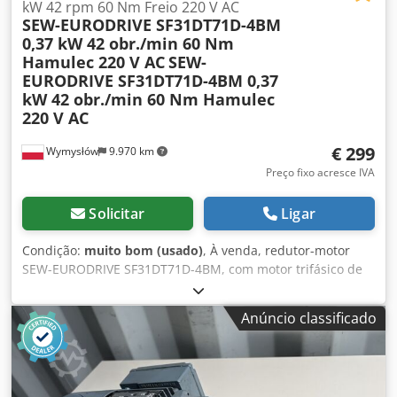
kW 42 rpm 60 Nm Freio 220 V AC
SEW-EURODRIVE SF31DT71D-4BM
0,37 kW 42 obr./min 60 Nm
Hamulec 220 V AC
SEW-
EURODRIVE SF31DT71D-4BM 0,37
kW 42 obr./min 60 Nm Hamulec
220 V AC
€ 299
Wymysłów
9.970 km
Preço fixo acresce IVA
Solicitar
Ligar
Condição:
muito bom (usado)
, À venda, redutor-motor
SEW-EURODRIVE SF31DT71D-4BM, com motor trifásico de
0,37 kW e travão eletromagnético integrado de 220 V CA. O
equipamento está totalmente funcional, testado e pronto
Anúncio classificado
para utilização. O redutor-motor encontra-se em bom
estado técnico e visual. Apresenta sinais normais de
utilização, resultantes do seu funcionamento. Dcjdsznnm
Sspfx Anzek Dados técnicos: Fabricante: SEW-EURODRIVE