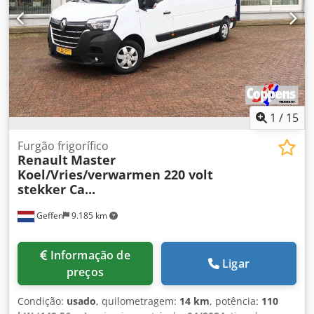
1
/
15
Furgão frigorífico
Renault
Master
Koel/Vries/verwarmen 220 volt
stekker Ca...
Geffen
9.185 km
Informação de
Ligar
preços
Condição:
usado
, quilometragem:
14 km
, potência:
110