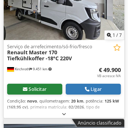
1
/
7
Serviço de arrefecimento/só-frio/fresco
Renault
Master 170
Tiefkühlkoffer -18°C 220V
€ 49.900
Kirchroth
9.451 km
VB acresce IVA
Solicitar
Ligar
Condição:
novo
, quilometragem:
20 km
, potência:
125 kW
(169,95 cv)
, primeira matrícula:
02/2026
, tipo de
combustível:
diesel
, peso em vazio:
2.600 kg
, peso máximo
de carga:
900 kg
, peso total:
3.500 kg
, tamanho do pneu:
Anúncio classificado
225/65 r16
, estado dos pneus:
100 percentagem
, distância