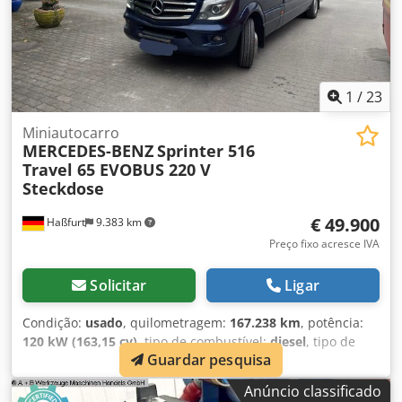
1
/
23
Miniautocarro
MERCEDES-BENZ
Sprinter 516
Travel 65 EVOBUS 220 V
Steckdose
€ 49.900
Haßfurt
9.383 km
Preço fixo acresce IVA
Solicitar
Ligar
Condição:
usado
, quilometragem:
167.238 km
, potência:
120 kW (163,15 cv)
, tipo de combustível:
diesel
, tipo de
Guardar pesquisa
engrenagem:
automático
, primeira matrícula:
10/2014
,
classe de emissão:
Euro 6
, cor:
azul
, número de lugares:
Anúncio classificado
17
, Equipamento:
ar condicionado
, * Nosso número