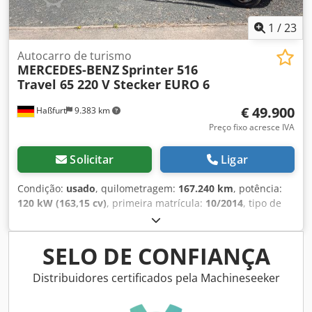
1
/
23
Autocarro de turismo
MERCEDES-BENZ
Sprinter 516
Travel 65 220 V Stecker EURO 6
€ 49.900
Haßfurt
9.383 km
Preço fixo acresce IVA
Solicitar
Ligar
Condição:
usado
, quilometragem:
167.240 km
, potência:
120 kW (163,15 cv)
, primeira matrícula:
10/2014
, tipo de
combustível:
diesel
, número de lugares:
17
, tipo de
engrenagem:
automático
, classe de emissão:
Euro 6
, cor:
azul
, Equipamento:
ABS, aquecedor estacionário, ar
SELO DE CONFIANÇA
condicionado
, * Nosso número interno: 1039 * MB
Sprinter 516 Djdexc Sfzepfx Anzock * ORIGINAL EVOBUS -
Distribuidores certificados pela Machineseeker
TRAVEL 65 * 120 kW / 160 cv - EURO 6 * Automático * Baixa
quilometragem * TELMA * Controle de cruzeiro * Porta-