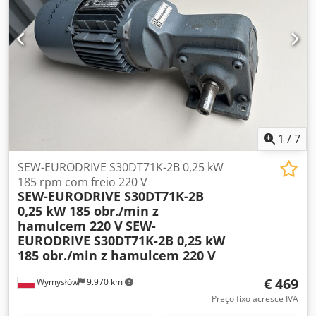
Tipo: SF31DT71D-4BM Potência do motor: 0,37 kW
Alimentação: 3×220Δ / 380Y V, 50 Hz Velocidade do motor:
1380 rpm Velocidade de saída: 42 rpm Binário: 60 Nm
Travão: 220 V CA Binário de travagem: 5 Nm Grau de
proteção: IP54 Classe de isolamento: B Peso: 16,88 kg
Posição de montagem: IM V1A Ano de fabrico: 2002 País de
fabrico: Alemanha
1
/
7
SEW-EURODRIVE S30DT71K-2B 0,25 kW
185 rpm com freio 220 V
SEW-EURODRIVE S30DT71K-2B
0,25 kW 185 obr./min z
hamulcem 220 V
SEW-
EURODRIVE S30DT71K-2B 0,25 kW
185 obr./min z hamulcem 220 V
€ 469
Wymysłów
9.970 km
Preço fixo acresce IVA