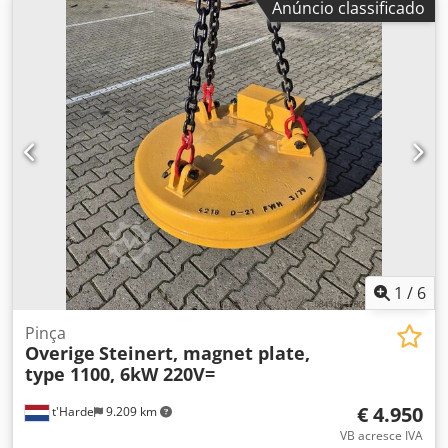
Anúncio classificado
funcional, conteúdo da entrega conforme as fotos. Dodsx
Dw H Topfx Anzock
1
/
6
Pinça
Overige
Steinert, magnet plate,
type 1100, 6kW 220V=
€ 4.950
t'Harde
9.209 km
VB acresce IVA