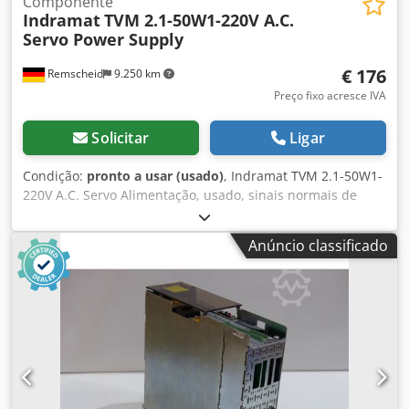
Componente
Indramat
TVM 2.1-50W1-220V A.C.
Servo Power Supply
€ 176
Remscheid
9.250 km
Preço fixo acresce IVA
Solicitar
Ligar
Condição:
pronto a usar (usado)
, Indramat TVM 2.1-50W1-
220V A.C. Servo Alimentação, usado, sinais normais de
desgaste, 100% funcional Dcodpfoi Ebrkox Anzjk
Anúncio classificado