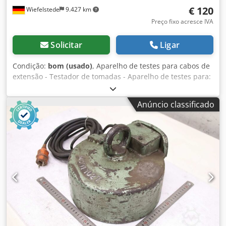
€ 120
Wiefelstede
9.427 km
Preço fixo acresce IVA
Solicitar
Ligar
Condição:
bom (usado)
, Aparelho de testes para cabos de
extensão - Testador de tomadas - Aparelho de testes para:
cabos de extensão, réguas de tomadas para mesa - Peso:
30 kg Dodpfx Aob A Iufjnzock
Anúncio classificado