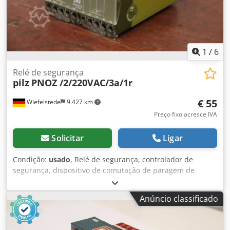
1
/
6
Relé de segurança
pilz
PNOZ /2/220VAC/3a/1r
€ 55
Wiefelstede
9.427 km
Preço fixo acresce IVA
Solicitar
Ligar
Condição:
usado
, Relé de segurança, controlador de
segurança, dispositivo de comutação de paragem de
emergência, dispositivo de comutação, sensor de
segurança, dispositivo de comutação de segurança,
Anúncio classificado
dispositivo de avaliação Dsdotxkplopfx Anzeck -Fabricante:
pilz, relé de segurança dispositivo de comutação de
segurança -Tipo: PNOZ /2/220VAC/3a/1r .: 474750 -