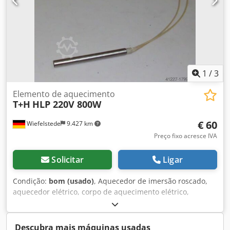
1
/
3
Elemento de aquecimento
T+H
HLP 220V 800W
€ 60
Wiefelstede
9.427 km
Preço fixo acresce IVA
Solicitar
Ligar
Condição:
bom (usado)
, Aquecedor de imersão roscado,
aquecedor elétrico, corpo de aquecimento elétrico,
resistência de aquecimento, aquecedor tubular elétrico,
elemento de aquecimento, aquecedor de ar, aquecedor de
haste, haste de aquecimento, cartucho de aquecimento,
Descubra mais máquinas usadas