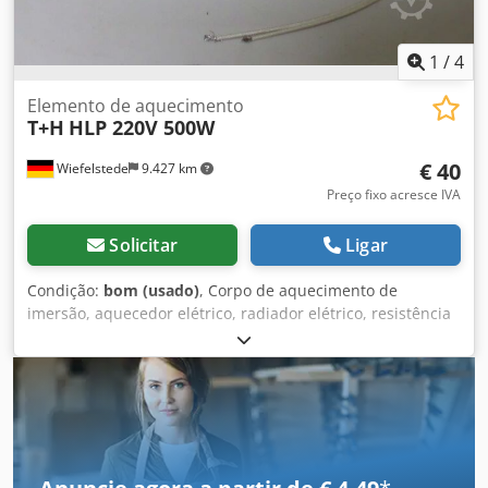
1
/
4
Elemento de aquecimento
T+H
HLP 220V 500W
€ 40
Wiefelstede
9.427 km
Preço fixo acresce IVA
Solicitar
Ligar
Condição:
bom (usado)
, Corpo de aquecimento de
imersão, aquecedor elétrico, radiador elétrico, resistência
de aquecimento, resistência tubular elétrica, elemento de
aquecimento, aquecedor de ar, aquecimento por haste,
haste de aquecimento, cartucho de aquecimento, cartucho
de alta performance -Tipo: HLP 220 V 500 W Dodpfx Aneb A
Sdaozjck -Comprimento: 165 mm -Diâmetro: 13 mm -Preço:
por unidade -Quantidade: 4 disponíveis -Peso: 0,2 kg