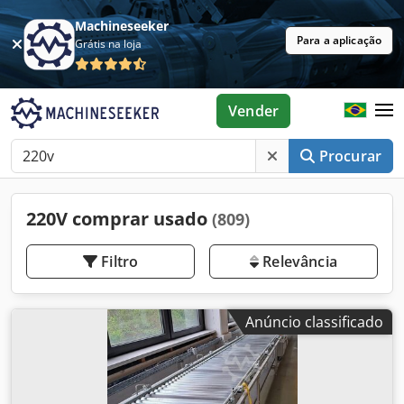
Machineseeker
Para a aplicação
Grátis na loja
Vender
Procurar
220V comprar usado
(809)
Filtro
Relevância
Anúncio classificado