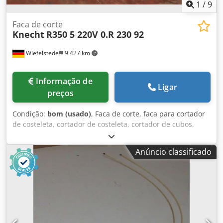
1
/
9
Faca de corte
Knecht
R350 5 220V 0.R 230 92
Wiefelstede
9.427 km
Informação de
Ligar
preços
Condição:
bom (usado)
, Faca de corte, faca para cortador
de costeleta, cortador de costeleta, cortador de cubos,
cortador multifuncional, cortador de fatias e porções
Dodpfx Aevwlvaenzeck - Fabricante: Knecht, faca de corte -
Anúncio classificado
Tipo: R350 5 220V 0.R 230 92 - Quantidade: 1x faca
disponível - Dimensões: 390/230/A20 mm - Peso: 1,7 kg