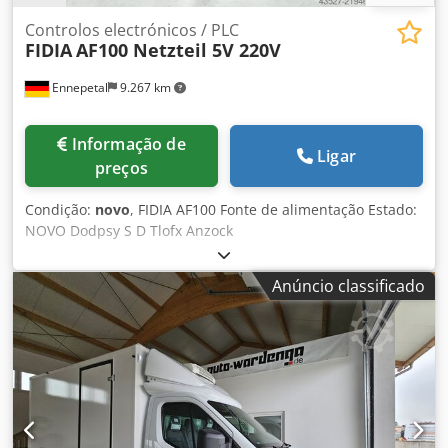
Controlos electrónicos / PLC
FIDIA
AF100 Netzteil 5V 220V
Ennepetal
9.267 km
Informação de
Ligar
preços
Condição:
novo
, FIDIA AF100 Fonte de alimentação Estado:
NOVO Dodpsy S D Tlofx Anzock
Anúncio classificado