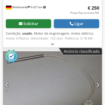
cumprimentos A sua equipa da Dr Sonntag GmbH & Co. KG
€ 250
Wiefelstede
9.427 km
O seu especialista e contacto para a intralogística
Preço fixo acresce IVA
Solicitar
Ligar
Condição:
usado
, Motor de engrenagem, motor elétrico,
motor trifásico -Velocidade: 153 rpm -Potência: 0,18 kW -
Voltagem: 220 V -Construção: Ângulo B3 -Diâmetro do eixo:
Ø 12 mm -Classe de protecção: IP 44 -Número: 1x motor
Anúncio classificado
disponível -Preço: por peça -Dimensões: 290/125/H180 mm
-Peso: 5,7 kg Dcodpoc U Ty Tefx Anzek