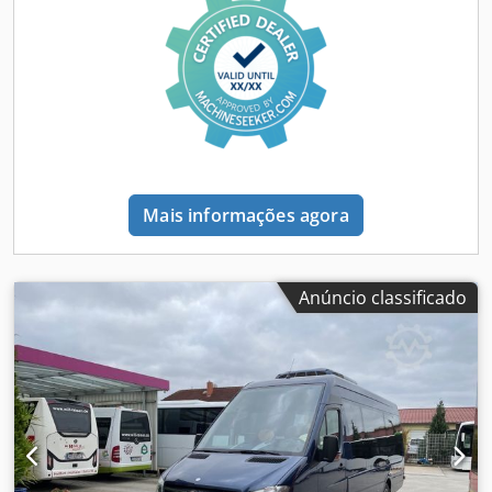
malas * Vidros panorâmicos * 15+1+1 lugares para
passageiros: assentos linha LUXO * TODOS OS BANCOS
EQUIPADOS COM CINTO DE SEGURANÇA DE 3 PONTOS *
Bancos reclináveis * Ar-condicionado na área de
passageiros * Ar-condicionado separado para o motorista
* Apoio de braço * Mesas com suporte para bebidas *
Descanso para os pés * Redes para bagagem *
Aquecimento por convecção * Aquecedor adicional *
Aquecimento estacionário * Câmera de ré * Uma mesa
Mais informações agora
instalada * Prateleiras para bagagem * Luzes de leitura *
Para-brisa novo * Grande porta-malas * Tomada elétrica
no ônibus * Geladeira * Reparos em janeiro de 2026: *
Injetores novos para AD-Blue * Eixo cardã substituído *
Anúncio classificado
etc. * Todas as informações sem garantia * Reservamo-nos
o direito de venda intermediária * Ressaltamos nossos
termos e condições gerais