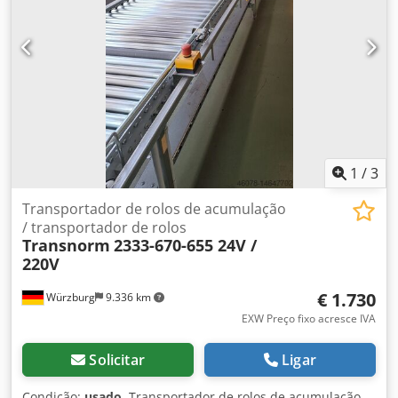
1
/
3
Transportador de rolos de acumulação
/ transportador de rolos
Transnorm
2333-670-655 24V /
220V
€ 1.730
Würzburg
9.336 km
EXW Preço fixo acresce IVA
Solicitar
Ligar
Condição:
usado
, Transportador de rolos de acumulação