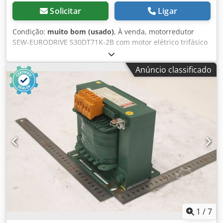
Solicitar
Ligar
Condição:
muito bom (usado)
, À venda, motorredutor
SEW-EURODRIVE S30DT71K-2B com motor elétrico trifásico
e travão integrado. O equipamento está em perfeitas
condições de funcionamento, testado e pronto para uso. O
Anúncio classificado
estado técnico e visual é bom. Apresenta sinais normais de
utilização decorrentes do uso. O motorredutor é ideal para
aplicações em transportadores, alimentadores, máquinas
de produção, equipamentos de embalagem e outras
aplicações industriais. Dados técnicos: Fabricante: SEW-
EURODRIVE Tipo: S30DT71K-2B Potência do motor: 0,25 kW
Velocidade do motor: 2700 rpm Velocidade de saída: 185
rpm Torque de saída: 10 Nm Alimentação: 220 V Δ / 380 V Y
Frequência: 50 Hz Corrente nominal: 1,7 / 0,98 A Fator de
potência: cos φ 0,85 Grau de proteção: IP44 Classe de
isolamento: B Travão: 220 V Torque do travão: 2,5 Nm
Dodpfx Ansznd Sdozeck Execução: B6AB Lubrificante:
Mobil Glygoyle 30 País de fabricação: Alemanha
1
/
7