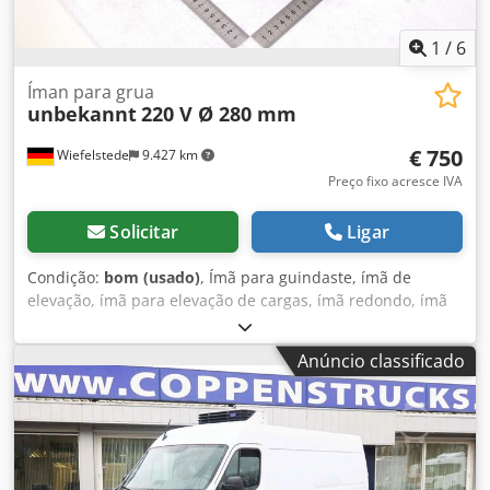
1
/
6
Íman para grua
unbekannt
220 V Ø 280 mm
€ 750
Wiefelstede
9.427 km
Preço fixo acresce IVA
Solicitar
Ligar
Condição:
bom (usado)
, Ímã para guindaste, ímã de
elevação, ímã para elevação de cargas, ímã redondo, ímã
para sucata -Levantador magnético: Ímã para elevação de
cargas -Designação do tipo: MC01 1027 RU 2,7 SO Djdpfx
Anúncio classificado
Anszd Sdaszeck Capacidade de carga: t Tensão: 220 V
Dimensões: Ø 280 x 230 mm Peso próprio: 43,8 kg