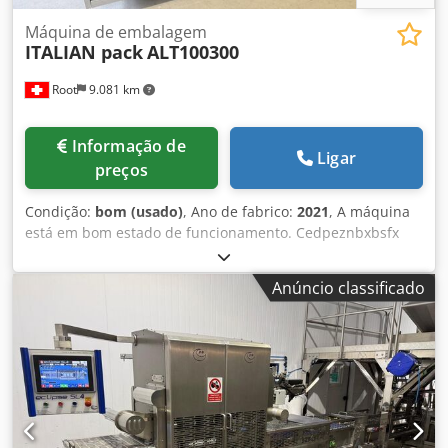
Máquina de embalagem
ITALIAN pack
ALT100300
Root
9.081 km
Informação de
Ligar
preços
Condição:
bom (usado)
, Ano de fabrico:
2021
, A máquina
está em bom estado de funcionamento. Cedpeznbxbsfx
Acyoha
Anúncio classificado