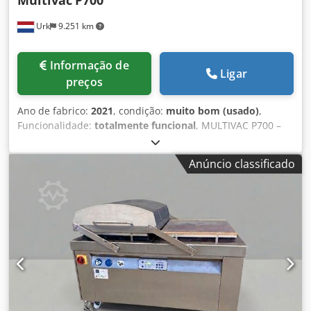
Multivac
P700
Urk
9.251 km
Informação de
Ligar
preços
Ano de fabrico:
2021
, condição:
muito bom (usado)
,
Funcionalidade:
totalmente funcional
, MULTIVAC P700 –
Máquina de embalagem a vácuo de dupla câmara A
máquina de dupla câmara MULTIVAC P 700 oferece alta
Anúncio classificado
produtividade, mesmo com produtos de grandes
dimensões. É excecionalmente modular, robusta e fácil de
utilizar. Fabricante: Multivac Codpfx Aszp E Atscysha
Modelo: P700 Ano: 2021 Bomba de vácuo: Busch 300 m³/h
Comprimento da barra de selagem: 1.100 mm (x4)
Dimensões da câmara (Comprimento x Largura x Altura):
1.100 x 700 x 250 mm Potência: 400 V / 50 Hz / 6 kW
Dimensões da máquina (Comprimento x Largura x Altura):
2.600 x 1.000 x 1.145 mm Peso da máquina: 850 kg.