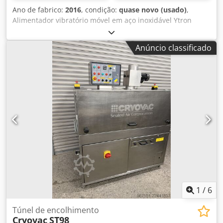
Ano de fabrico:
2016
, condição:
quase novo (usado)
,
Alimentador vibratório móvel em aço inoxidável Ytron
Classificação EX: 11 2 D IP65, Atex Motor de vibração Sonda
de temperatura Ano de fabricação: 2016 Em estado como
Anúncio classificado
novo Chjdpezp N Exjfx Acyea Inclui caixa de controlo
1
/
6
Túnel de encolhimento
Cryovac
ST98