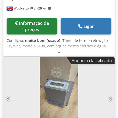
Woolverton
8.729 km
Informação de
Ligar
preços
Condição:
muito bom (usado)
, Túnel de termorretracção
Cryovac, modelo ST98, com aquecimento elétrico e água
quente. Transportador com velocidade variável. Largura
máxima do produto: 550 mm. Temperatura da água: 87
Anúncio classificado
graus Celsius. Chjdpezp N Rbjfx Acysa