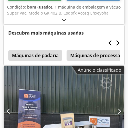
Condição:
bom (usado)
, 1 máquina de embalagem a vácuo
Super Vac. Modelo GK 402 B. Csdpfx Acozq Ehxeyoha
Descubra mais máquinas usadas
a
Máquinas de padaria
Máquinas de processamen
Anúncio classificado