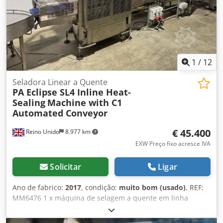
1
/
12
Seladora Linear a Quente
PA Eclipse SL4 Inline Heat-
Sealing
Machine with C1
Automated Conveyor
€ 45.400
Reino Unido
8.977 km
EXW Preço fixo acresce IVA
Solicitar
Ligar
Ano de fabrico:
2017
, condição:
muito bom (usado)
, REF:
MM6476 1 x máquina de selagem a quente em linha
Eclipse SL4, fabricada pela Packaging Automation Ltd em
2017, fornecida com 1 x sistema de transporte