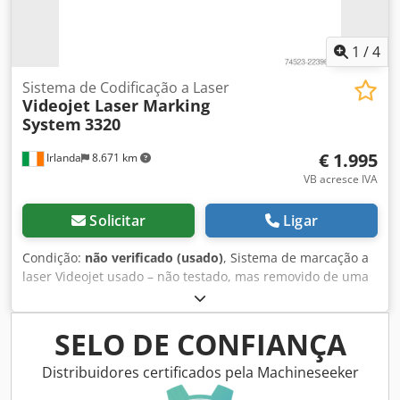
1
/
4
Sistema de Codificação a Laser
Videojet Laser Marking
System
3320
€ 1.995
Irlanda
8.671 km
VB acresce IVA
Solicitar
Ligar
Condição:
não verificado (usado)
, Sistema de marcação a
laser Videojet usado – não testado, mas removido de uma
instalação de produção farmacêutica, onde estava em
funcionamento – inclui um extrator de fumos de laser Bofa
AD Oracle. Pronto para envio para qualquer parte do
SELO DE CONFIANÇA
mundo. Cedpfxjznt Hwo Acyjha Documentação de
exportação incluída.
Distribuidores certificados pela Machineseeker