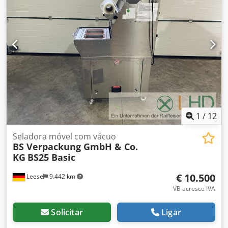
graças à sua capacidade de produção e à qualidade da
embalagem. Os processos de evacuação e injeção de gás
são controlados por pressão, garantindo assim resultados
de embalagem consistentes. Sistema de controlo MC 06
com medição precisa do vácuo na câmara. Marca: Multivac
Modelo: C500 Alimentação: 400V / 50Hz / 3 Fases / 7kW
Bomba de vácuo: Busch 160m3/h Comprimento da barra
de selagem: 660 mm (x4) Chjdpfxszp Eh Nj Acyja
Dimensões da câmara: 740×660 mm (x2) Dimensões da
máquina (CxlxA): 1.600x950x1.060 mm Peso da máquina:
650 kg.
1
/
12
Seladora móvel com vácuo
BS Verpackung GmbH & Co.
KG
BS25 Basic
€ 10.500
Leese
9.442 km
VB acresce IVA
Solicitar
Ligar