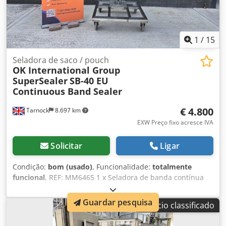
1
/
15
Seladora de saco / pouch
OK International Group
SuperSealer
SB-40 EU
Continuous Band Sealer
€ 4.800
Tarnock
8.697 km
EXW Preço fixo acresce IVA
Solicitar
Ligar
Condição:
bom (usado)
, Funcionalidade:
totalmente
funcional
, REF: MM6465 1 x Seladora de banda contínua
SuperSealer da OK International Group, montada num
suporte móvel com altura ajustável. Fabricante – OK
Guardar pesquisa
Anúncio classificado
International Group. Modelo – SB-40 EU. Número de série –
218-2527-22. Velocidade – variável, até 21,3 m/min.