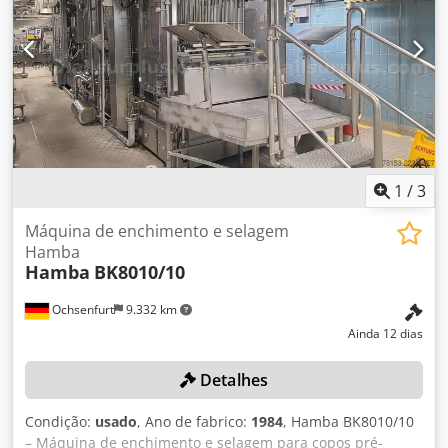
1
/
3
Máquina de enchimento e selagem
Hamba
Hamba
BK8010/10
Ochsenfurt
9.332 km
Ainda 12 dias
Detalhes
Condição:
usado
, Ano de fabrico:
1984
, Hamba BK8010/10
– Máquina de enchimento e selagem para copos pré-