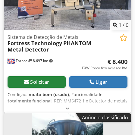
1
/
6
Sistema de Detecção de Metais
Fortress Technology
PHANTOM
Metal Detector
€ 8.400
Tarnock
8.697 km
EXW Preço fixo acresce IVA
Solicitar
Ligar
Condição:
muito bom (usado)
, Funcionalidade:
totalmente funcional
, REF: MM6472 1 x Detector de metais
Fortress Phantom montado numa esteira transportadora
inclinada, com alarme e paragem da esteira no sistema de
Anúncio classificado
deteção e rejeição. Estrutura em aço inoxidável montada
em pés com altura ajustável. Fabricante – Fortress
Technology. Modelo – Fortress Phantom. Número de série