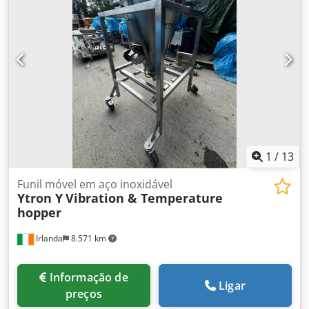
– K-24417-13183. Dimensões da abertura – 550 mm de
largura x 295 mm de altura (espaço livre). Orientação –
Inclinada, da esquerda para a direita. Tipo de esteira –
Modular, em plástico. Dimensões da esteira – 1750 mm de
comprimento x 530 mm de largura. Cjdszqt Hcepfx Acyeha
Requisitos elétricos – 380 V / 50 Hz / 3 fases.
1
/
13
Funil móvel em aço inoxidável
Ytron Y
Vibration & Temperature
hopper
Irlanda
8.571 km
Informação de
Ligar
preços