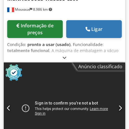
Mouvaux
8.986 km
Informação de
Ligar
preços
Condição:
pronto a usar (usado)
, Funcionalidade:
totalmente funcional
, A máquina de embalagem a vácuo
Multivac C500 acondiciona produtos alimentares em sacos
a vácuo. O seu design com duas câmaras permite que o
Anúncio classificado
operador carregue uma câmara enquanto a segunda
realiza o ciclo de embalagem. Esta organização melhora a
continuidade do trabalho e reduz os tempos de espera
entre dois ciclos. A máquina é adequada para oficinas de
processamento de carne, charcutarias, queijarias,
cozinhas industriais e fabricantes de pratos preparados.
Pode embalar peças de carne frescas ou processadas,
produtos de charcutaria, queijos, preparações culinárias e
outros produtos compatíveis com a embalagem em saco.
Como funciona a Multivac C500? O operador coloca o