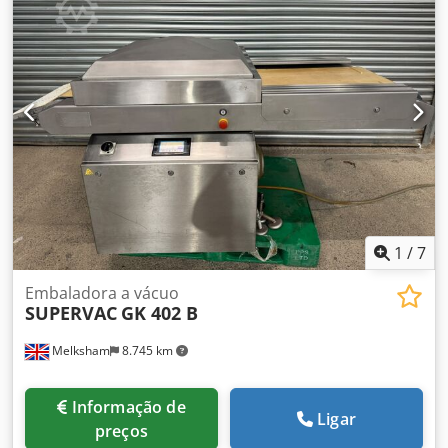
1
/
7
Embaladora a vácuo
SUPERVAC
GK 402 B
Melksham
8.745 km
Informação de
Ligar
preços