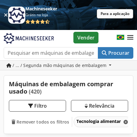
Machineseeker
Para a aplicação
Grátis na loja
Vender
Procurar
/ ... / Segunda mão máquinas de embalagem
Máquinas de embalagem comprar
usado
(420)
Filtro
Relevância
Tecnologia alimentar
Remover todos os filtros