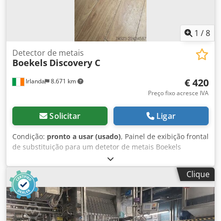
1
/
8
Detector de metais
Boekels
Discovery C
€ 420
Irlanda
8.671 km
Preço fixo acresce IVA
Solicitar
Ligar
Condição:
pronto a usar (usado)
, Painel de exibição frontal
de substituição para um detetor de metais Boekels
Discovery C – testado e em perfeito estado de
funcionamento. Chjdjzpy E Nepfx Acyja
Clique