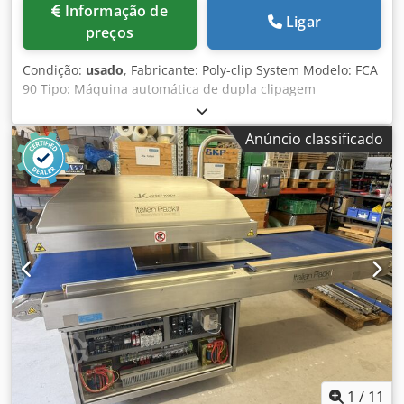
Informação de
Ligar
preços
Condição:
usado
, Fabricante: Poly-clip System Modelo: FCA
90 Tipo: Máquina automática de dupla clipagem
Capacidade/Velocidade: Até 126 ciclos por minuto (modo
contínuo) Gama de Calibres: 38 – 160 mm Compatibilidade
Anúncio classificado
de Enchimentos: Enchimentos de colagénio (até 90 mm),
enchimentos fibrosos (até 120 mm) e enchimentos de
plástico (até 160 mm) Chjdpfx Ajzq T Exocyoa Extensão
Total: Até 300 mm (para produtos moldados) Comprimento
Máximo do Produto Moldado: Até 1.800 mm Características
Exclusivas: Lubrificação central automática, a máquina
mais rápida do mundo para produtos moldados
Características Opcionais: Posicionamento do laço no lado
esquerdo ou direito Aplicação: Produção industrial de
salsichas, produtos de charcutaria, fiambre e produtos
cárneos moldados
1
/
11