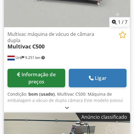
1
/
7
Multivac máquina de vácuo de câmara
dupla
Multivac
C500
Urk
9.251 km
Informação de
Ligar
preços
Condição:
bom (usado)
, Multivac C500: Máquina de
embalagem a vácuo de dupla câmara Este modelo possui
sistema de vácuo e injeção de gás. As máquinas de dupla
câmara da MULTIVAC são fáceis de operar, limpar e
Anúncio classificado
manter. Oferecem a maior produtividade com a menor
área ocupada e também proporcionam um desempenho
impressionante ao longo de toda a vida útil da máquina,