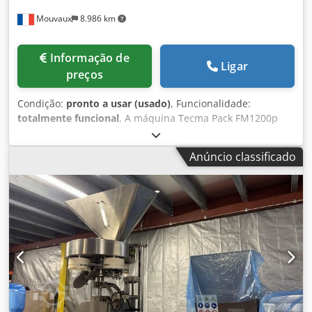
Mouvaux
8.986 km
Informação de
Ligar
preços
Condição:
pronto a usar (usado)
, Funcionalidade:
totalmente funcional
, A máquina Tecma Pack FM1200p
automatiza o processo de formação de caixas de cartão a
partir de chapas planas. Ela molda e cola as abas para
Anúncio classificado
obter caixas tipo "bandeja" regulares, prontas para
receber os produtos. A caixa tipo "bandeja" apresenta-se
como uma bandeja de cartão com bordas laterais
elevadas. Desta forma, facilita o carregamento dos
produtos, ao mesmo tempo que proporciona uma boa
fixação durante a manipulação, o armazenamento e o
transporte. Este formato é particularmente adequado para
produtos alimentares embalados, bandejas, sacos e
artigos destinados a uma rápida colocação nas prateleiras.
As caixas tipo "bandeja" estão entre os formatos comuns
obtidos por máquinas de formação e embalagem