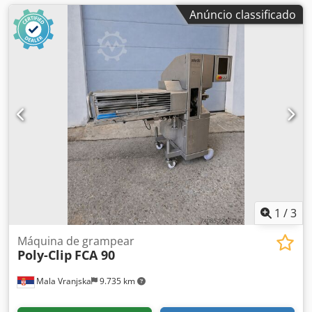
Anúncio classificado
1
/
3
Máquina de grampear
Poly-Clip
FCA 90
Mala Vranjska
9.735 km