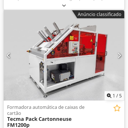
formados 36.000 – 37.200 copos/hora 4,46 t/hora Formato
da prensa: copo único Quantidade de enchimento: 110 g –
Anúncio classificado
200 g 20 copos/bandeja para copo único 20 copos/bandeja
para 4 copos/embalagem 40 copos/bandeja para 4
copos/embalagem Folha para copos: branca, colorida,
transparente (PS) Preparação de frutas: copo único, 2
sabores diferentes Gama de produtos: Activia, Light&Free,
Oikos, Iogurte Condição: Bom Localização secundária: E3
Cjdpfx Acjzmai Noyeha
1
/
5
Formadora automática de caixas de
cartão
Tecma Pack
Cartonneuse
FM1200p