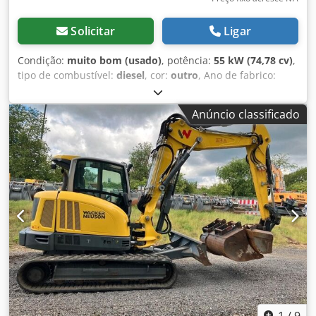
Solicitar
Ligar
Condição:
muito bom (usado)
, potência:
55 kW (74,78 cv)
,
tipo de combustível:
diesel
, cor:
outro
, Ano de fabrico:
2019
, horas de funcionamento:
3.800 h
, Equipamento:
ar
condicionado
, Peso em vazio: 14.598 kg Dimensões (C x L x
Anúncio classificado
A): 772 x 249 x 279 cm Marca do motor: Perkins Alcance
máximo: 873 cm Sistema de troca rápida: Sim Dksdezp Et
Sopfx Ak Dor Marcação CE: Sim Estado técnico: muito bom
Estado estético: muito bom = Outras opções e acessórios =
- 3º circuito hidráulico - Luzes de trabalho - Ventilador -
Esteiras de borracha - Função de martelo/classificação -
Troca rápida hidráulica - Rádio - Função de rotação -
Lâmina - Sinalização luminosa - Aquecimento do assento =
Notas = Transmissão Nível (Tier): Stage IV / Tier IV final
Geral País de produção: Áustria Sistema de inclinação com
troca rápida hidráulica, 3 conchas de escavação, ar
condicionado, esteiras de borracha, câmara.
1
/
9