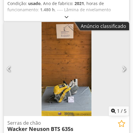
Condição:
usado
, Ano de fabrico:
2021
, horas de
funcionamento:
1.480 h
, ---- Lâmina de nivelamento
Esteiras de borracha Bloco único Rádio Dkjdpjzr Tt Ssfx Ak
Djr Ar condicionado 3.º circuito hidráulico Inclui: sistema
Anúncio classificado
de inclinação Powertilt HS03 Localização: Würzburg
1
/
5
Serras de chão
Wacker Neuson
BTS 635s