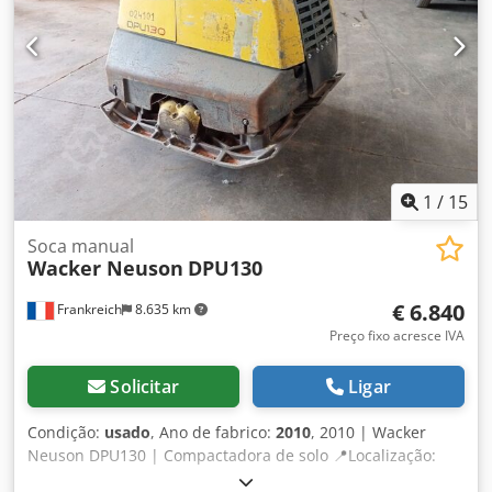
1
/
15
Soca manual
Wacker Neuson
DPU130
€ 6.840
Frankreich
8.635 km
Preço fixo acresce IVA
Solicitar
Ligar
Condição:
usado
, Ano de fabrico:
2010
, 2010 | Wacker
Neuson DPU130 | Compactadora de solo 📍Localização:
França 🚛 Entrega disponível no seu local – Utilize a nossa