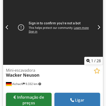
1
/
28
Mini-escavadora
Wacker Neuson
Aichach
9.332 km
Informação de
Ligar
preços