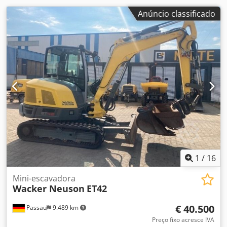
Anúncio classificado
1
/
16
Mini-escavadora
Wacker Neuson
ET42
€ 40.500
Passau
9.489 km
Preço fixo acresce IVA