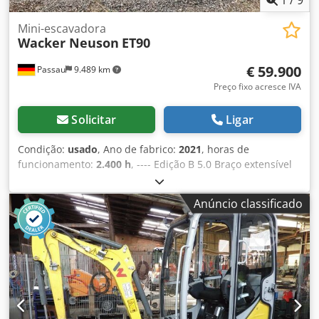
Mini-escavadora
Wacker Neuson
ET90
€ 59.900
Passau
9.489 km
Preço fixo acresce IVA
Solicitar
Ligar
Condição:
usado
, Ano de fabrico:
2021
, horas de
funcionamento:
2.400 h
, ---- Edição B 5.0 Braço extensível
ajustável Ar condicionado automático Esteiras de borracha
Lâmina niveladora Bomba de abastecimento de
Anúncio classificado
combustível diesel 3.º circuito hidráulico Inclui sistema de
inclinação Powertilt HS08, sem gancho de segurança Inclui
conjunto de caçambas usado, sujeito à disponibilidade
Localização: Andernach Dksdpfxozp T S Ns Ak Der