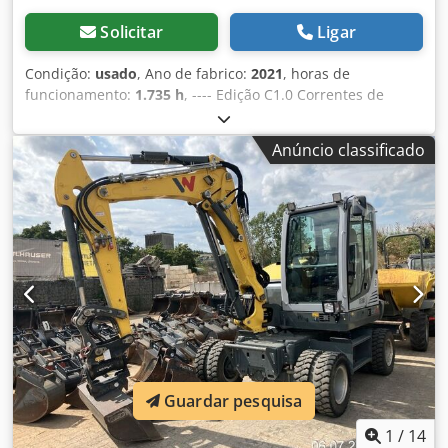
Solicitar
Ligar
Condição:
usado
, Ano de fabrico:
2021
, horas de
funcionamento:
1.735 h
, ---- Edição C1.0 Correntes de
borracha Lâmina niveladora Braço articulado monobloco
Sistema de climatização automático 3.º circuito hidráulico
Anúncio classificado
Dkodpfeznhvyox Ak Djr Inclui o sistema HS03 Powertilt
Guardar pesquisa
1
/
14