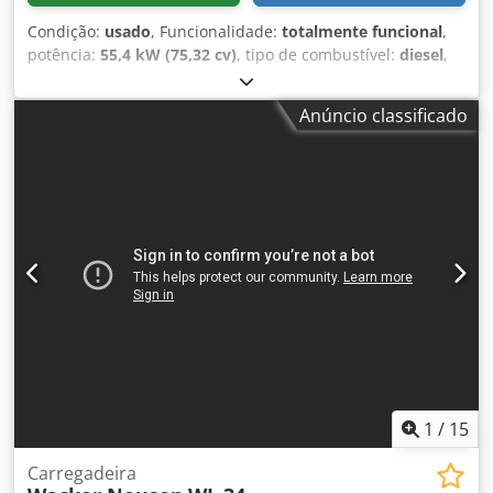
Condição:
usado
, Funcionalidade:
totalmente funcional
,
potência:
55,4 kW (75,32 cv)
, tipo de combustível:
diesel
,
cor:
amarelo
, peso operacional:
9.370 kg
, Ano de fabrico:
2023
, horas de funcionamento:
2.990 h
, Equipamento:
ar
Anúncio classificado
condicionado, câmara de marcha-atrás, esteiras de
borracha, lança ajustável
, Wacker Neuson ET90, mini
escavadora compacta Dkedpfxezph T Uo Ak Der Ano de
fabricação: 2023 2.990 horas de utilização Motor Perkins
de 55,4 kW 9.370 kg Todas as tubagens Braço ajustável
Sistema de inclinação hidráulica (Powertilt SW) 3 caçambas
Ar condicionado automático Câmera Bomba de
abastecimento
1
/
15
Carregadeira