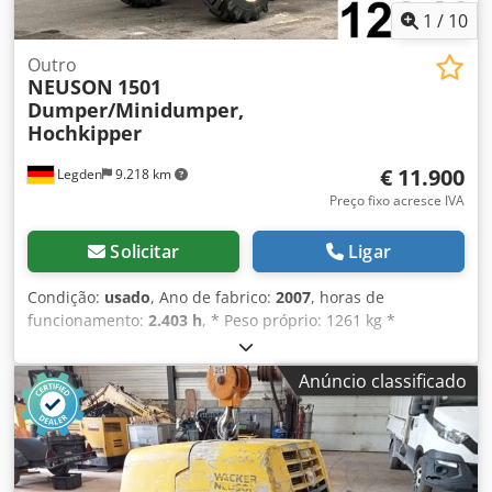
1
/
10
Outro
NEUSON
1501
Dumper/Minidumper,
Hochkipper
€ 11.900
Legden
9.218 km
Preço fixo acresce IVA
Solicitar
Ligar
Condição:
usado
, Ano de fabrico:
2007
, horas de
funcionamento:
2.403 h
, * Peso próprio: 1261 kg *
Potência: 18,9 kW Dkjdpezq Nw Dofx Ak Dor * Ano de
fabrico: 2007 -----Número interno do veículo: 12349 Salvo
Anúncio classificado
erro e omissão.