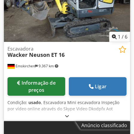
1
/
6
Escavadora
Wacker Neuson
ET 16
Emskirchen
9.367 km
Informação de
Ligar
preços
Condição:
usado
, Escavadora Mini escavadora Inspeção
por vídeo online através do Skype Video Dkodpfx Aot
Drmhjk Dor Ficaríamos muito satisfeitos com a sua visita -
mais máquinas em stock Disponível de imediato - Pode ser
Anúncio classificado
inspeccionado Emskirchen / Nuremberg em stock - Pode
ser testado