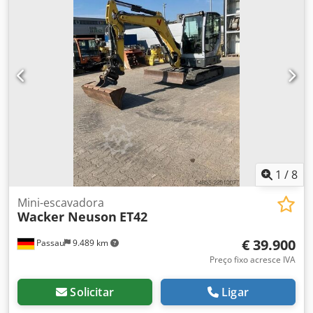
1
/
8
Mini-escavadora
Wacker Neuson
ET42
€ 39.900
Passau
9.489 km
Preço fixo acresce IVA
Solicitar
Ligar