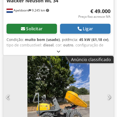
Wacker Neuson
WL 34
€ 49.000
Apeldoorn
9.245 km
Preço fixo acresce IVA
Solicitar
Ligar
Condição:
muito bom (usado)
, potência:
45 kW (61,18 cv)
,
tipo de combustível:
diesel
, cor:
outro
, configuração de
eixo:
4x4
, número de lugares:
1
, Ano de fabrico:
2024
,
horas de funcionamento:
473 h
, Equipamento:
tração
Anúncio classificado
integral
, Informações técnicas Número de cilindros: 4
Cilindrada do motor: 2.300 cc Tipo de chassis: articulado
Direção: segurança Trem de força Tipo de motor: Deutz TD
2.9 L4 Dimensões e pesos Peso operacional: 4.300 kg
Dimensões (C x L x A): 501 x 167 x 155 cm Distância entre
eixos: 205 cm Dkodpex Naxrsfx Ak Dsr Funcionalidades
Sistema de engate rápido: Sim Certificação CE: sim Estado
Estado técnico: muito bom Estado visual: muito bom
Identificação Matrícula: T-08-GRH = Outras opções e
acessórios = - 3º circuito hidráulico - 4º circuito hidráulico -
Farol de trabalho - Ventilador - Engate rápido hidráulico -