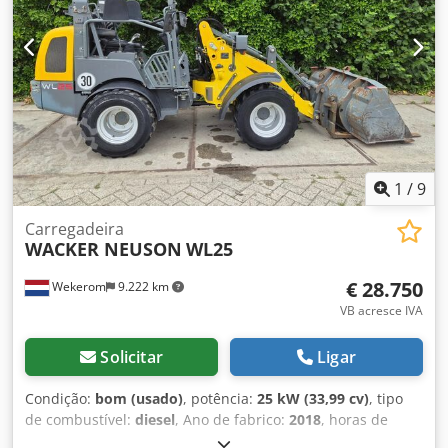
313/26. Dados técnicos: Motor: Motor diesel Yanmar, 17 kW
Horas de operação: 2.653 km Ano de fabricação: 2016 Peso:
1.261 t Carga útil: 1,5 t Peso total aproximado: 2.836 t
Equipamento: Banco Grammer com suspensão
pneumática, iluminação, piscas, estrutura de proteção,
indicador de nível de combustível Dimensões para
transporte: Comprimento: 3,3 m Largura: 1,3 m Altura: 2,2
m Peso: 1.261 t O preço indicado não inclui o IVA.
Dkedpezp I Edefx Ak Djr O carregamento e o transporte
1
/
9
para o local de destino são possíveis, mediante acordo.
Carregadeira
WACKER NEUSON
WL25
€ 28.750
Wekerom
9.222 km
VB acresce IVA
Solicitar
Ligar
Condição:
bom (usado)
, potência:
25 kW (33,99 cv)
, tipo
de combustível:
diesel
, Ano de fabrico:
2018
, horas de
funcionamento:
920 h
, Ano de fabricação: 2018 Peso bruto: