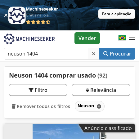
Machineseeker
Para a aplicação
Grátis na loja
Vender
Procurar
Neuson 1404 comprar usado
(92)
Filtro
Relevância
Neuson
Remover todos os filtros
Anúncio classificado