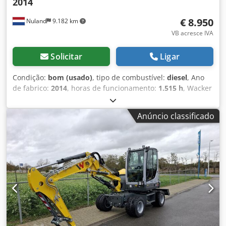
2014
€ 8.950
Nuland
9.182 km
VB acresce IVA
Solicitar
Ligar
Condição:
bom (usado)
, tipo de combustível:
diesel
, Ano
de fabrico:
2014
, horas de funcionamento:
1.515 h
, Wacker
Neuson DT15, mini dumper / dumper basculante, motor
diesel Kubota, 2014. Vídeo disponível para envio via
Anúncio classificado
WhatsApp. Dksdpszqf A Aefx Ak Djr Disponibilidade
contínua, consulte o nosso site. Os preços indicados são
"ex works" Nuland. A Van de Wert Trading B.V. possui um
inventário diversificado de máquinas, camiões, reboques e
acessórios. Todas as nossas entregas são efetuadas a
preços comerciais, no estado em que se encontram (AS-IS),
sem garantias. (consulte os nossos termos e condições
gerais) Para agendar uma visita e/ou um teste de
condução, não hesite em contactar-nos. Por favor, ligue
com antecedência, pois nem sempre estamos presentes.
Van de Wert Trading B.V. Bedrijfsstraat 3 5391 LR Nuland