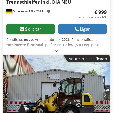
Trennschleifer inkl. DIA NEU
€ 999
Schermbeck
9.261 km
Preço fixo acresce IVA
Solicitar
Ligar
Condição:
novo
, Ano de fabrico:
2026
, Funcionalidade:
totalmente funcional
, potência:
3,7 kW (5,03 cv)
, peso
total:
12 kg
, Wacker Neuson BTS 635s Serra de Corte, incl.
disco de 350mm NOVO Wacker Neuson BTS 635s Serra de
Anúncio classificado
Corte / Serra de Juntas – NOVO | Profundidade de corte
128 mm | Disco de 350 mm | Motor a gasolina 2 tempos
Número do artigo: 5100005408 Dados técnicos: Fabricante:
Wacker Neuson Modelo: BTS 635s Estado: NOVO Peso
operacional: 11,6 kg Diâmetro do disco: 350 mm Furo do
disco: 25,4 mm Profundidade máx. de corte: 128 mm
Motor: Motor a gasolina 2 tempos Potência do motor: 3,7
kW Combustível: Gasolina Sistema de partida: Manual com
corda Acessórios: Disco de corte DIA de 350 mm Destaques
& Equipamento: - Serra de corte compacta para cortes