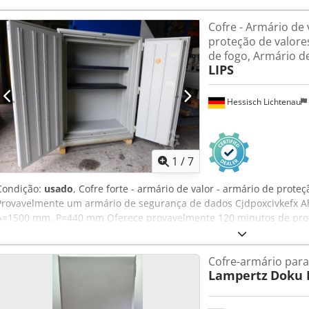
70004199 Barramento de energia PSM 3 130,00 390,00 28 70004200 K
Cofre - Armário de 
70004201 Módulo de tomada fria PSM 6x 18 49,00 882,00 Cjdpfx A
proteção de valore
tomada Schuko PSM 4x 3 29,00 87,00 _____ 7. Sistemas adicionais Po
de fogo, Armário d
unitário (€) Total (€) 37 70004196 UPS modular 40kVA (trifásico) 1 
LIPS
Adequação de piso elevado & armação 1 1.278,00
Hessisch Lichtenau
1
/
7
Condição:
usado
, Cofre forte - armário de valor - armário de proteç
Provavelmente um armário de segurança de dados Cjdpoxcivkefx A
A=1500 mm, P=440 mm Oferece provavelmente 120 minutos de proteç
Interior com 2 prateleiras - Porta interna para proteção adicional 
com trancamento em 3 lados - Fechadura com chave, inclui uma c
Cofre-armário par
P=720 mm, A=1850 mm Peso: aprox. 600 kg Bom estado
Lampertz
Doku 