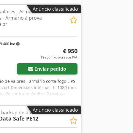
it de fixação PSM 3 11,00 33,00 29
Anúncio classificado
valores - Armário de
jxpnwmehzerf 30 70004202 Módulo de
s - Armário à prova
s. Nº do artigo Descrição Qtde. Preço
e pr
38.720,00 38.720,00 38 70004207
9.400 km
€ 950
Preço fixo acresce IVA
Enviar pedido
ão de valores - armário corta-fogo LIPS
hzorf Dimensões internas: L=1080 mm,
ão contra incêndio - 2 portas -
contra incêndio - Mecanismo de trinco
have Dimensões externas: L=1400 mm,
Anúncio classificado
a backup de dados
Data Safe PE12