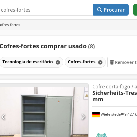
Procurar
fres-fortes
Cofres-fortes comprar usado
(8)
Tecnologia de escritório
Cofres-fortes
Remover to
Cofre corta-fogo / 
Sicherheits-Tre
mm
Wiefelstede
9.427 