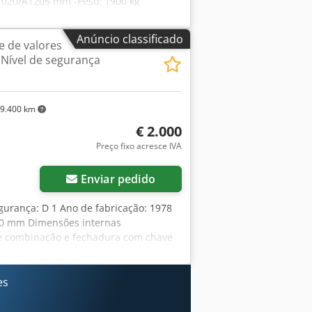
/1020/A1205 mm -Peso: 1900 kg
Anúncio classificado
e de valores
Nível de segurança
9.400 km
€ 2.000
Preço fixo acresce IVA
Solicitar mais imagens
Enviar pedido
gurança: D 1 Ano de fabricação: 1978
70 mm Dimensões internas
e combinação e fechadura com chave
amento - 3 compartimentos internos,
trancas de Ø 40 mm Crodpfexcilxjx
rnas: L=1010 mm, P=840 mm, A=1850
es