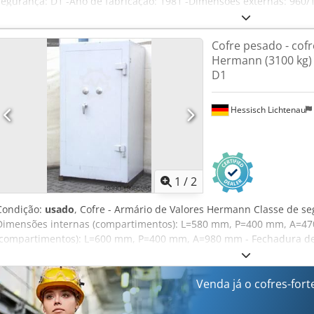
segurança: D1 -Ano de fabricação: 1981 -Dimensões externas: 960
Cofre pesado - cofr
Hermann (3100 kg) 
D1
Hessisch Lichtenau
1
/
2
Condição:
usado
, Cofre - Armário de Valores Hermann Classe de se
Dimensões internas (compartimentos): L=580 mm, P=400 mm, A=4
(compartimentos): L=600 mm, P=400 mm, A=980 mm - Fechadura d
com mecanismo de travamento - 1 chave para o mecanismo de trav
2 chaves disponíveis, 1 chave em falta - Travamento frontal com 5 
Ahzef - Proteção da porta no lado das dobradiças Dimensões exte
Venda já o cofres-fort
mm Peso: 3100 kg