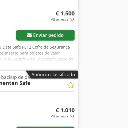
€ 1.500
VB acresce IVA
Enviar pedido
u Data Safe PE12 Cofre de Segurança
 Inserto para objetos de valor
reita Cedpfx Ahsl Sl Ihszsrf Classe de
oteção contra fogo para documentos e
 2005 Dimensões externas Altura: 1976
Anúncio classificado
a backup de dados
77 mm Dimensões internas Altura:
enten Safe
artigos - novos e usados - podem ser
 consulta!
€ 1.010
VB acresce IVA