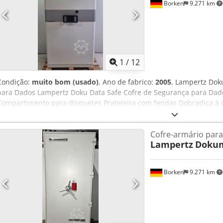
Borken
9.271 km
1
/
12
Condição:
muito bom (usado)
, Ano de fabrico:
2005
, Lampertz Dok
para Dados Lampertz Doku Data Safe Cofre de Segurança para Dados
Compartimento para disquetes Prateleira com fendas Dobradiça à di
proteção contra incêndio S 120 P segundo EN 1047-1 2 horas de pr
papel Grau de resistência 1 segundo EN 1143-1 Ano de fabricação:
Cofre-armário par
mm Largura com dobradiça: 955 mm Profundidade com puxador: 7
Lampertz
Dokum
1714 mm Largura: 734 mm Profundidade: 440 mm Peso: 850 kg Mais 
encontrados em nossa loja! Custos de envio internacional mediante
Borken
9.271 km