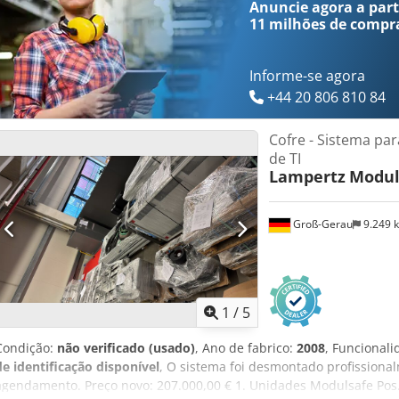
Anuncie agora a parti
11 milhões de compr
Informe-se agora
+44 20 806 810 84
Cofre - Sistema pa
de TI
Lampertz
Modul
Groß-Gerau
9.249 
1
/
5
Condição:
não verificado (usado)
, Ano de fabrico:
2008
, Funcional
de identificação disponível
, O sistema foi desmontado profissiona
agendamento. Preço novo: 207.000,00 € 1. Unidades Modulsafe Pos. 