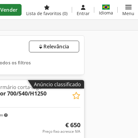
Vender
Idioma
Lista de favoritos
(0)
Entrar
Menu
Relevância
dos os filtros
Anúncio classificado
armário corta-fogo
sor
700/540/H1250
km
€ 650
Preço fixo acresce IVA