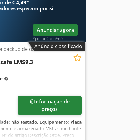
r de € 4,49
*
adores
esperam por si
Anunciar agora
*por anúncio/mês
Anúncio classificado
ra backup de dados
safe LMS9.3
km
Informação de
preços
idade:
não testado
, Equipamento:
Placa
lmente e armazenado. Visitas mediante
Nº do artigo Descrição Qtde. Preço