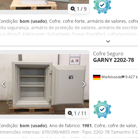
1
/
9
Condição:
bom (usado)
, Cofre, cofre-forte, armário de valores, cof
alta segurança, armário de proteção de valores, armário de escritó
Aco Ahzsrf -Fabricante: Sicherheits-Tresor Frankfurt, cofre/armário
prova de fogo -Dimensões internas: 580/400/A1045 mm -Dimensões
335 kg
Cofre Seguro
GARNY
2202-78
Wiefelstede
9.427 
1
/
11
Condição:
bom (usado)
, Ano de fabrico:
1981
, Cofre, cofre de valor
Dimensões internas: 670/290/A855 mm -Tipo: 2202-78 Tamanho 3 Cr