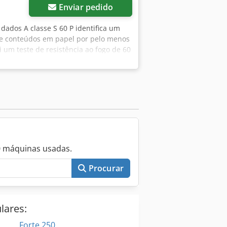
Enviar pedido
 dados A classe S 60 P identifica um
ge conteúdos em papel por pelo menos
ui um teste de resistência ao fogo de 60
ra simular proteção em caso de
oteção contra incêndio: 60 minutos de
ia ao fogo: proteção até 1090°C •
1143-1 Fabricante: Lampertz Tipo:
de proteção contra fogo: S 60 P
vazio: 604 kg Dimensões (A x L x P):
sados – disponíveis em nossa loja!
0 máquinas usadas.
Procurar
lares:
Forte 250