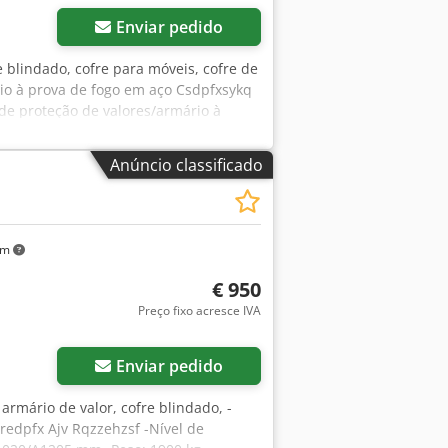
Enviar pedido
re blindado, cofre para móveis, cofre de
rio à prova de fogo em aço Csdpfxsykq
 de proteção de valores/armário à
 externas: 700/540/A1250 mm -Peso:
Anúncio classificado
km
€ 950
Preço fixo acresce IVA
Enviar pedido
, armário de valor, cofre blindado, -
edpfx Ajv Rqzzehzsf -Nível de