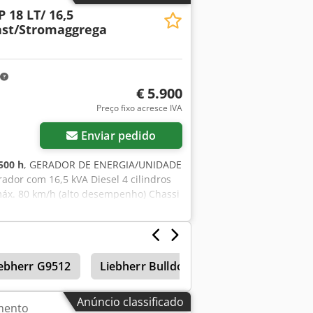
 18 LT/ 16,5
ast/Stromaggrega
€ 5.900
Preço fixo acresce IVA
Enviar pedido
500 h
, GERADOR DE ENERGIA/UNIDADE
or com 16,5 kVA Diesel 4 cilindros
máx. 80 km/h (alto desempenho) Chassi
te tipo colher etc...
ebherr G9512
Liebherr Bulldozer
Liebherr 941
Anúncio classificado
mento