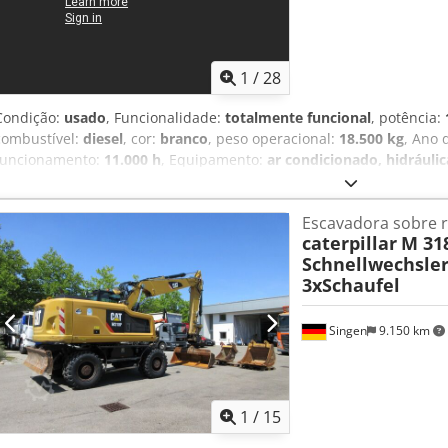
1
/
28
Condição:
usado
, Funcionalidade:
totalmente funcional
, potência:
combustível:
diesel
, cor:
branco
, peso operacional:
18.500 kg
, Ano 
funcionamento:
11.000 h
, Equipamento:
ar condicionado, hidráulic
escavadora móvel Ano de fabrico 2010 11.000 h 123,5 kW, motor CAT
Sapata + lâmina Lança ajustável Cedpfx Ahsy A Sppoajrf Ar condic
Escavadora sobre 
rotativo SW MS21 hidráulico 3 baldes Câmara Direção por joystick T
caterpillar
M 31
Schnellwechsler
3xSchaufel
Singen
9.150 km
1
/
15