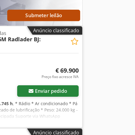
Submeter leilão
Anúncio classificado
das
6M Radlader BJ:
€ 69.900
Preço fixo acresce IVA
Enviar pedido
.745 h
, * Rádio * Ar condicionado * Pá
ado de lubrificação * Peso: 24.000 kg -
ntecipada Suporte via WhatsApp
 mais informações, envie-nos uma
emão, inglês, árabe
Anúncio classificado