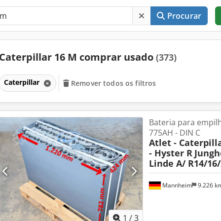
Procurar
Caterpillar 16 M comprar usado
(373)
Caterpillar
Remover todos os filtros
Bateria para empil
775AH - DIN C
Atlet - Caterpil
- Hyster R
Jungh
Linde A/ R14/16/
Mannheim
9.226 k
1
/
3