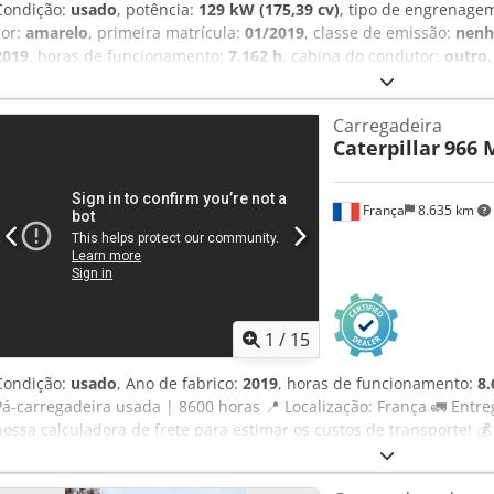
Condição:
usado
, potência:
129 kW (175,39 cv)
, tipo de engrenage
cor:
amarelo
, primeira matrícula:
01/2019
, classe de emissão:
nen
2019
, horas de funcionamento:
7.162 h
, cabina do condutor:
outro
condicionado, tração integral
, * Câmera de marcha-atrás * Sistema
Pá para escavação de valas, 2,20 m * 2 pás de profundidade, 1,00 m
Carregadeira
tração nas quatro rodas, ar condicionado, sistema de fixação rápida
Caterpillar
966 
incluído. Crjdpezhbv Hefx Ahajf
França
8.635 km
1
/
15
Condição:
usado
, Ano de fabrico:
2019
, horas de funcionamento:
8.
Pá-carregadeira usada | 8600 horas 📍 Localização: França 🚛 Entre
nossa calculadora de frete para estimar os custos de transporte! 
faça uma oferta. Pagamento na entrega disponível por uma taxa acessí
Inspecionado por um perito independente 56 pontos de inspeção, 5