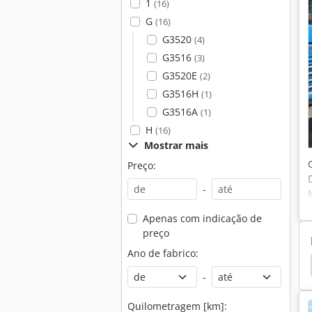
1
(16)
G
(16)
G3520
(4)
G3516
(3)
G3520E
(2)
G3516H
(1)
G3516A
(1)
H
(16)
Mostrar mais
Preço:
-
Apenas com indicação de
preço
Ano de fabrico:
Caterpillar 236
Caterpillar 235
Caterpillar 229
-
Quilometragem [km]: