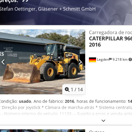
preços.
Stefan Oettinger, Gläsener + Schmitt GmbH
Carregadora de ro
CATERPILLAR
96
2016
Legden
9.218 km
1
/
14
Condição:
usado
, Ano de fabrico:
2016
, horas de funcionamento:
14
* Direção por joystick * Câmara de marcha-atrás * Sistema centraliz
----Número interno do veículo: 11133----Sujeito a erros e venda a
disponível! Credpfx Ahexchqmjaof Para dúvidas sobre o veículo ou
mensagem pelo WhatsApp. WhatsApp alemão, inglês -- WhatsApp al