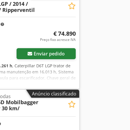
GP / 2014 /
/ Ripperventil
m
€ 74.890
Preço fixo acresce IVA
Enviar pedido
.261 h
, Caterpillar D6T LGP trator de
ltima manutenção em 16.013 h, Sistema
ula para escarificador, Chave geral de
aorf Sob consulta, podemos oferecer
er em atendê-lo. Mais informações
Anúncio classificado
rodas
ções adicionais = Tração: Esteiras Para
D Mobilbagger
 30 km/