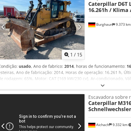
Caterpillar
D6T L
16.261h / Klima 
Burghaun
9.373 k
1
/
15
Condição:
usado
, Ano de fabrico:
2014
, horas de funcionamento:
16
esteiras, Ano de fabricação: 2014, Horas de operação: 16.261 h, Ú
de rodagem: 65%, Motor: CAT [169 kW/230 cv], Ar-condicionado, Válv
bateria, Bom estado, Pronto para uso imediato! Cjdpjy H Uupsfx Ah
propostas de leasing ou financiamento. O Sr. Mihm (tel.) terá praz
Escavadora sobre 
disponíveis em nosso site. Sujeito a erros e venda prévia! = Informa
Caterpillar
M316
mais informações, entre em contato com Tobias Ebert.
Schnellwechsler
Aichach
9.332 km