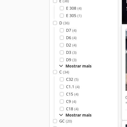
E
(38)
E 308
(4)
E 305
(1)
D
(36)
D7
(4)
D6
(4)
D2
(4)
D3
(3)
D9
(3)
Mostrar mais
C
(34)
C32
(5)
C1.1
(4)
C15
(4)
C9
(4)
C18
(4)
Mostrar mais
GC
(20)