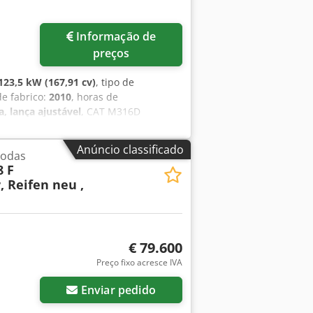
Informação de
preços
123,5 kW (167,91 cv)
, tipo de
de fabrico:
2010
, horas de
a, lança ajustável
, CAT M316D
 de 6 cilindros 18.500 kg 30 km/h
ionado automático Engate rápido
Anúncio classificado
rodas
odas as linhas hidráulicas
8 F
, Reifen neu ,
€ 79.600
Preço fixo acresce IVA
Enviar pedido