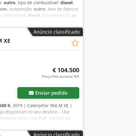
m:
outro
, tipo de combustível:
diesel
,
hum
, suspensão:
outro
, Ano de fabrico:
, combustível:
diesel
, Equipamento:
ar
 de fixação rápida CAT CW-20-H.4.N. *
 + 0,50 m * Pneus novos ... Rádio,
Anúncio classificado
, veículo usado, motor a diesel, IVA
M XE
€ 104.500
Preço fixo acresce IVA
Enviar pedido
600 h
, 2019 | Caterpillar 966 M XE |
ga disponível no seu destino – Use
💰 Compre agora por EUR 104.500 ou
vel (sujeito à aprovação)* 👷‍♂️
5 aprovados ✅ 1 com ressalva ℹ️ 0
Anúncio classificado