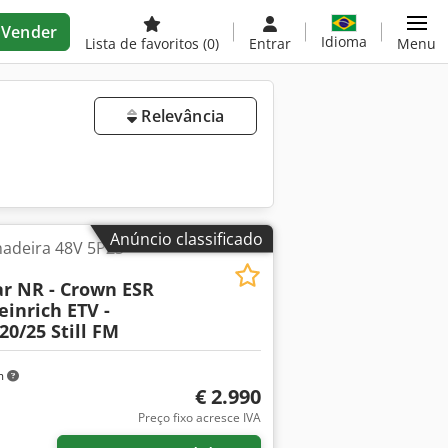
Vender
Idioma
Lista de favoritos
(0)
Entrar
Menu
Relevância
Anúncio classificado
hadeira 48V 5PZS
lar NR - Crown ESR
einrich ETV -
20/25 Still FM
m
€ 2.990
Preço fixo acresce IVA