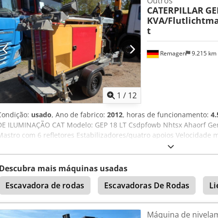
Outros
CATERPILLAR
GEP
KVA/Flutlichtm
t
Remagen
9.215 km
1
/
12
Condição:
usado
, Ano de fabrico:
2012
, horas de funcionamento:
4.
DE ILUMINAÇÃO CAT Modelo: GEP 18 LT Csdpfowb Nhtsx Ahaorf Gerad
Mastro com 6 refletores Estabilizadores/quatro apoios Velocidade 
galvanizado a fogo Timon regulável em altura Cabeça esférica e enga
Descubra mais máquinas usadas
Escavadora de rodas
Escavadoras De Rodas
Li
Máquina de nivela