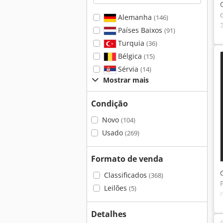
Alemanha
(146)
Países Baixos
(91)
Turquia
(36)
Bélgica
(15)
Sérvia
(14)
Mostrar mais
Condição
Novo
(104)
Usado
(269)
Formato de venda
Classificados
(368)
Leilões
(5)
Detalhes