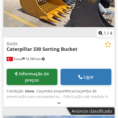
Dsx Alask
1
/
4
Balde
Caterpillar
330 Sorting Bucket
Susuz
10.580 km
Informação de
Ligar
preços
Condição:
novo
, Caçamba esquelética/caçamba de
peneiração para escavadeiras – Fabricação sob medida A
Galen Group fabrica caçambas esqueléticas e caçambas
de peneiração de alta resistência para escavadeiras de
Anúncio classificado
todas as marcas e com diferentes pesos operacionais.