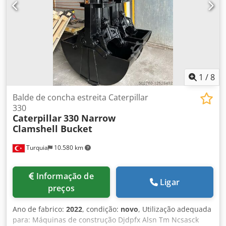
1
/
8
Balde de concha estreita Caterpillar
330
Caterpillar
330 Narrow
Clamshell Bucket
Turquia
10.580 km
Informação de
Ligar
preços
Ano de fabrico:
2022
, condição:
novo
, Utilização adequada
para: Máquinas de construção Djdpfx Alsn Tm Ncsasck