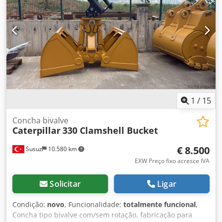
1
/
15
Concha bivalve
Caterpillar
330 Clamshell Bucket
€ 8.500
Susuz
10.580 km
EXW Preço fixo acresce IVA
Solicitar
Ligar
Condição:
novo
, Funcionalidade:
totalmente funcional
,
Concha tipo bivalve com/sem rotação, fabricação para