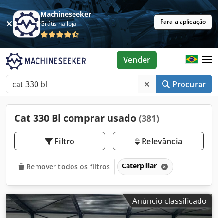
Machineseeker
Para a aplicação
Grátis na loja
Vender
Procurar
Cat 330 Bl comprar usado
(381)
Filtro
Relevância
Caterpillar
Remover todos os filtros
Anúncio classificado