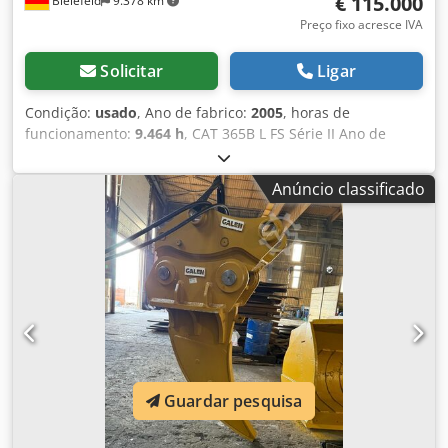
€ 115.000
Bielefeld
9.378 km
Preço fixo acresce IVA
Solicitar
Ligar
Condição:
usado
, Ano de fabrico:
2005
, horas de
funcionamento:
9.464 h
, CAT 365B L FS Série II Ano de
fabricação: 2005 Horas: 9464 Motor: Cat 3196 ATAAC kW /
CV: 297 / 404 Peso: 73.340 kg Trilhos: sapatas de 650 mm
Anúncio classificado
com 3 garras Balde: 4,00m³ Profundidade de escavação:
2.480 mm Dsdswlimqopfx Alasck Altura de despejo: 10.960
mm Equipamento: Sistema de lubrificação central ar
condicionado rádio Máquina em perfeitas condições
técnicas e visuais, disponível imediatamente
Guardar pesquisa