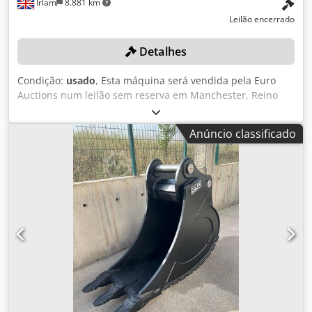
Irlam
8.881 km
Leilão encerrado
Detalhes
Condição:
usado
, Esta máquina será vendida pela Euro
Auctions num leilão sem reserva em Manchester, Reino
Unido, em 10 de março. Para mais informações, contacte
Dermot. Dcedpfx Aljymfw Hsaok
Anúncio classificado