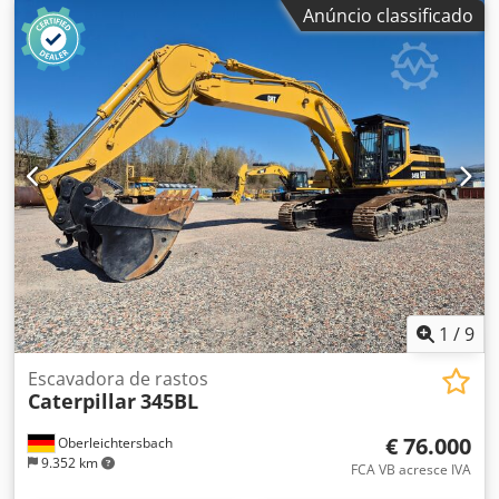
sobre esteiras (também chamado de escavadora de garra
Anúncio classificado
ou "material handler"), fabricado pela finlandesa
Mantsinen. Aqui estão as principais características: Dodpfx
Aowz Uh Eolasck Dados técnicos & Áreas de aplicação *
Tipo de máquina: Manipulador de materiais sobre
esteiras, máquina base frequentemente baseada no raio
CAT 330/345, equipado com unidade de garra. * Peso:
aprox. 52.000 kg. * Alcance (horizontal): até 20 m. *
Capacidade de elevação: cerca de 7.500 kg. * Motor:
Caterpillar C9 com aprox. 195 kW de potência. * Tanque
hidráulico: 410 l, reservatório extra de óleo 315 l, tanque
de combustível: 618 l. * Velocidade de deslocamento: cerca
de 3,5 km/h.
1
/
9
Escavadora de rastos
Caterpillar
345BL
€ 76.000
Oberleichtersbach
9.352 km
FCA VB acresce IVA