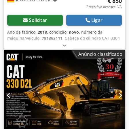
€ 850
Preço fixo acresce IVA
Solicitar
Ligar
Ano de fabrico:
2018
, condição:
novo
, número da
máquina/veículo:
781363111
, Cabeça do cilindro CAT 3304
* Novo * Outras informações Tipo: Motor, Estado geral:
muito bom, Estado técnico: muito bom, Estado visual:
Anúncio classificado
muito bom, Dsdpfx Alshyx U Doajck