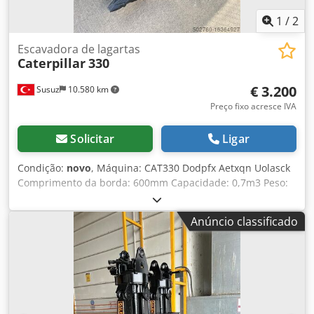
1
/
2
Escavadora de lagartas
Caterpillar
330
€ 3.200
Susuz
10.580 km
Preço fixo acresce IVA
Solicitar
Ligar
Condição:
novo
, Máquina: CAT330 Dodpfx Aetxqn Uolasck
Comprimento da borda: 600mm Capacidade: 0,7m3 Peso:
1100kg Pode contactar-nos para o fabrico de baldes e para
receber um orçamento.
Anúncio classificado