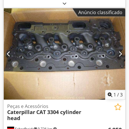
Anúncio classificado
1
/
3
Peças e Acessórios
Caterpillar
CAT 3304 cylinder
head
Schorfheide
9.726 km