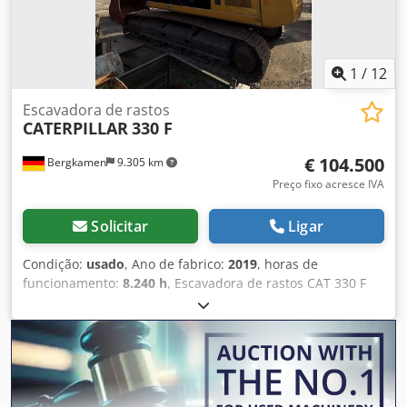
1
/
12
Escavadora de rastos
CATERPILLAR
330 F
€ 104.500
Bergkamen
9.305 km
Preço fixo acresce IVA
Solicitar
Ligar
Condição:
usado
, Ano de fabrico:
2019
, horas de
funcionamento:
8.240 h
, Escavadora de rastos CAT 330 F
Apenas 8.240 horas Excelente estado Dcodpfx
Alozrrnneaok Motor Cat C7.1, potência aprox. 195 kW / 261
cv, peso operacional aprox. 30.900 kg Velocidade de
deslocamento aprox. 5,3 km/h Profundidade de escavação
até 7,24 m Alcance aprox. 10,8 m Capacidade da caçamba
aprox. 1,7 m³ Comprimento de transporte aprox. 10,4 m