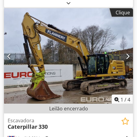
escavadoras Dsdpfxjy Spn Io Alajck Para informações
detalhadas, por favor contacte-nos
Clique
1
/
4
Leilão encerrado
Escavadora
Caterpillar
330