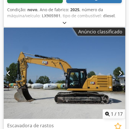
Condição:
novo
, Ano de fabrico:
2025
, número da
máquina/veículo:
LX905981
, tipo de combustível:
diesel
,
fabricante de motores:
Caterpillar C9
, Finalidade de
utilização: Construção civil Peso em vazio: 3.524 kg
Anúncio classificado
Potência do gerador: 330 kVA Dimensões da área de carga:
399 x 141 x 217 cm Marcação CE: sim Volume do tanque de
água: 610 l País de fabricação: CN Contacte a equipa DPX
para obter mais informações. = Outras opções e acessórios
= - Bateria Dcsdpfx Aoyvd Aaelajk - Painel de controlo -
Teto de aço - Cisterna
1
/
17
Escavadora de rastos