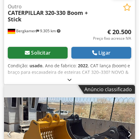
Outro
CATERPILLAR
320-330 Boom +
Stick
€ 20.500
Bergkamen
9.305 km
Preço fixo acresce IVA
Solicitar
Ligar
Condição:
usado
, Ano de fabrico:
2022
, CAT lança (boom) e
braço para escavadeira de esteiras CAT 320–330? NOVO &
sem uso À venda um lança (boom) original CAT compatível
com escavadeiras de esteiras das séries CAT 320 a CAT
Anúncio classificado
330. O lança está novo de fábrica e nunca foi utilizado. É
vendido completo, incluindo tubulações hidráulicas e
cilindro de elevação, pronto para uso imediato. Detalhes: *
Lança original CAT * Compatível com CAT 320–330
(dependendo da versão) * Novo, sem uso * Inclui cilindro
de elevação * Tubulações hidráulicas já instaladas *
Disponível imediatamente Ideal como peça de reposição
ou para conversão/reparação de escavadeiras. Dcjdpfjziyb