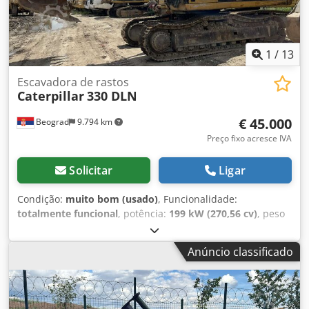
1
/
13
Escavadora de rastos
Caterpillar
330 DLN
€ 45.000
Beograd
9.794 km
Preço fixo acresce IVA
Solicitar
Ligar
Condição:
muito bom (usado)
, Funcionalidade:
totalmente funcional
, potência:
199 kW (270,56 cv)
, peso
operacional:
37.000 kg
, volume da pá:
2,6 m³
, Ano de
fabrico:
2006
, número da máquina/veículo:
CAT
Anúncio classificado
0330DJGGE00237
, A máquina está em excelente estado
funcional. Dcsdpfx Asylma Holajk