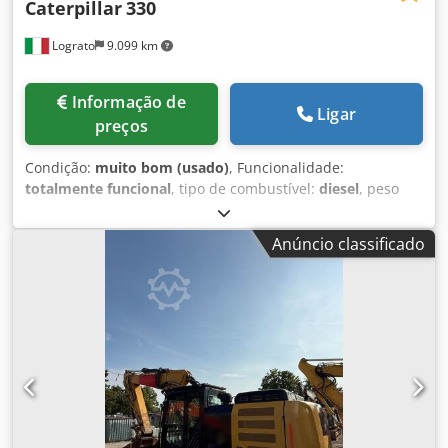
Caterpillar
330
Lograto
9.099 km
Informação de
Ligar
preços
Condição:
muito bom (usado)
, Funcionalidade:
totalmente funcional
, tipo de combustível:
diesel
, peso
total:
30.800 kg
, Ano de fabrico:
2021
, Equipamento:
cabina, esteiras de aço
, CATERPILLAR 330, ano 2021, 8699
Anúncio classificado
horas de utilização, peso 30800 kg, 205 kW, equipado com
sistema de martelo/garra, engate rápido, válvulas de
bloqueio, pintura original, sem soldaduras. Dcodpfx
Alozrtlujajk