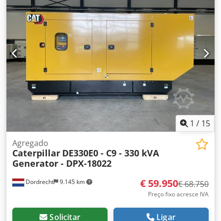
1
/
15
Agregado
Caterpillar
DE330E0 - C9 - 330 kVA
Generator - DPX-18022
€ 59.950
Dordrecht
9.145 km
€ 68.750
Preço fixo acresce IVA
Solicitar
Ligar