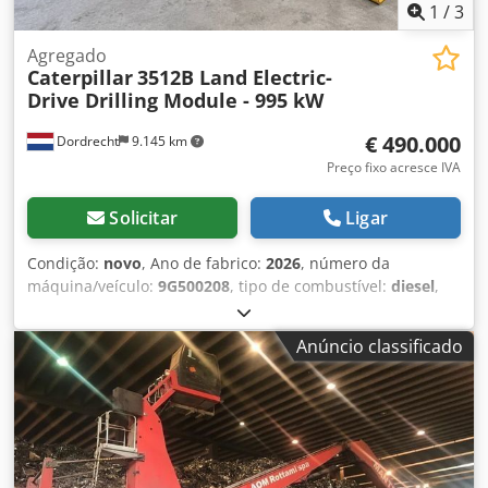
1
/
3
Agregado
Caterpillar
3512B Land Electric-
Drive Drilling Module - 995 kW
€ 490.000
Dordrecht
9.145 km
Preço fixo acresce IVA
Solicitar
Ligar
Condição:
novo
, Ano de fabrico:
2026
, número da
máquina/veículo:
9G500208
, tipo de combustível:
diesel
,
fabricante de motores:
Caterpillar 3512B
, Finalidade:
Construção Djdpfezhzw Dsx Alaock Peso vazio: 14.250 kg
Anúncio classificado
Potência do gerador: 1.421 kVA Dimensões do
compartimento de carga: 605 x 266 x 232 cm Para mais
informações, entre em contato com a equipe DPX.