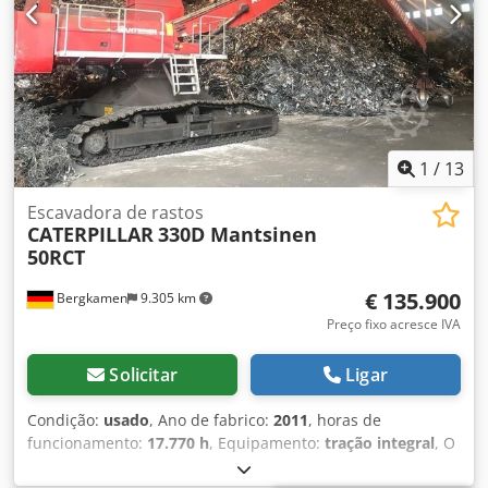
1
/
13
Escavadora de rastos
CATERPILLAR
330D Mantsinen
50RCT
€ 135.900
Bergkamen
9.305 km
Preço fixo acresce IVA
Solicitar
Ligar
Condição:
usado
, Ano de fabrico:
2011
, horas de
funcionamento:
17.770 h
, Equipamento:
tração integral
, O
Mantsinen 50 RCT é um manipulador de materiais pesado,