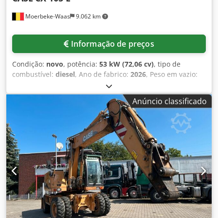
Moerbeke-Waas
9.062 km
Informação de preços
Condição:
novo
, potência:
53 kW (72,06 cv)
, tipo de
combustível:
diesel
, Ano de fabrico:
2026
, Peso em vazio:
9.780 kg Dkodezrrw Aopfx Aixer Para obter mais
informações, entre em contato com a equipe de vendas da
Anúncio classificado
KEY-TEC.