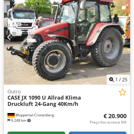
dura previamente preparada. Possui dois sistemas de
aplicação de cola, com ajuste fino da espessura da cola.
Formatos: Altura do bloco: 80 – 450 mm Largura do bloco:
110 – 450 mm Espessura do bloco: 2 – 80 mm
Dksdpfxszdazbs Aixjr Produção: aprox. 200 – 300 peças/h
Alimentação: 230V Peso: 300 kg Fabricado na Alemanha.
Schmedt PraForm 21-50 Prensa de livros Prensa de livros
com fresadora de canais. Fabricada pela Schmedt,
Alemanha. Máquina em muito bom estado, pronta para
produção. Especificações técnicas: Formato máximo: 420 x
520 x 100 mm Peso: 220 kg Alimentação: 230 V + ar
comprimido. O preço é para o conjunto das duas
máquinas.
1
/
25
Outro
CASE
JX 1090 U Allrad Klima
Druckluft 24-Gang 40Km/h
€ 20.900
Wuppertal-Cronenberg
9.248 km
Preço fixo acresce IVA