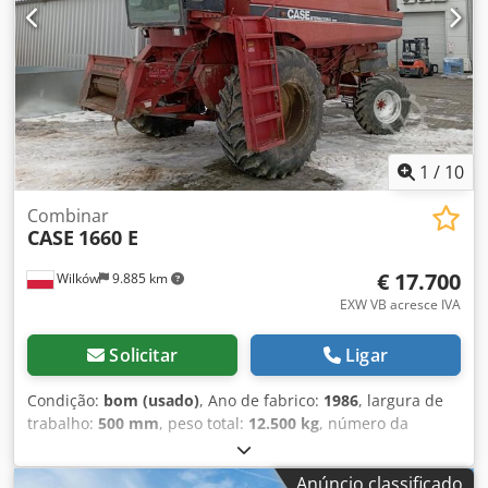
1
/
10
Combinar
CASE
1660 E
€ 17.700
Wilków
9.885 km
EXW VB acresce IVA
Solicitar
Ligar
Condição:
bom (usado)
, Ano de fabrico:
1986
, largura de
trabalho:
500 mm
, peso total:
12.500 kg
, número da
máquina/veículo:
017128
, Fluxo axial CASE IH 1660 Marca:
Case IH Modelo: 1660 Ano: 1987 Horário de
Anúncio classificado