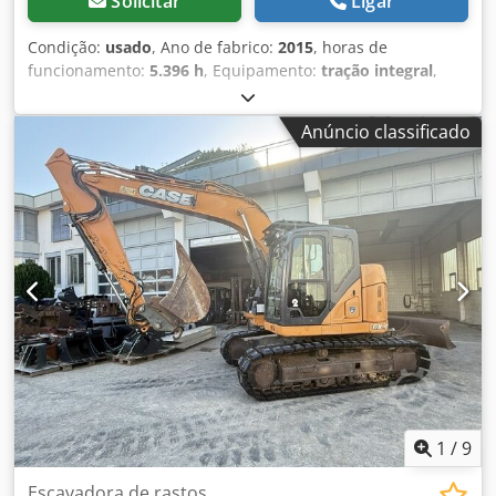
Solicitar
Ligar
Condição:
usado
, Ano de fabrico:
2015
, horas de
funcionamento:
5.396 h
, Equipamento:
tração integral
,
CASE de esteiras Tipo: 1650M Peso operacional: 19.200 kg
Potência: 122 kW Horas de trabalho: 5.396 Equipamentos: -
Anúncio classificado
Banco aquecido - Ar-condicionado - Rádio Dkjdpfx
Aiezhyrmsxsr - Ripper traseiro com 3 dentes - Dispositivos
e grades de proteção frontal da cabine - Lâmina niveladora
(hidraulicamente rebatível) Também oferecemos suporte
em financiamento/arrendamento com nossos parceiros.
Todas as informações são fornecidas sem garantia. Sujeito
a erros e venda intermediária.
1
/
9
Escavadora de rastos