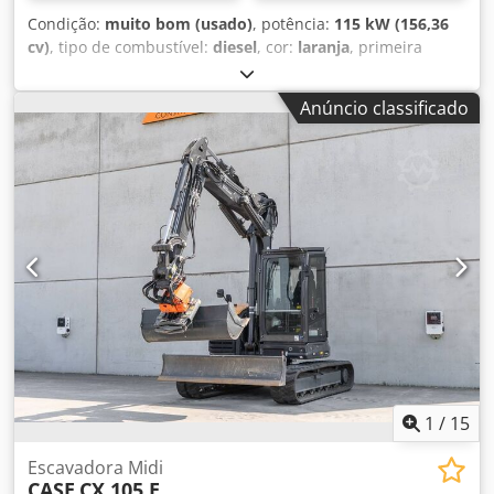
Condição:
muito bom (usado)
, potência:
115 kW (156,36
cv)
, tipo de combustível:
diesel
, cor:
laranja
, primeira
matrícula:
07/2013
, Ano de fabrico:
2012
, horas de
funcionamento:
15.109 h
, Informações Gerais Ano do
Anúncio classificado
modelo: 2012 Número de série: DCH210R5NCEAH2500
Informações Técnicas Número de cilindros: 4 Peso próprio:
22.600 kg Funcional Largura de trabalho: 300 cm
Certificação CE: sim Estado Estado técnico: muito bom
Estado visual: muito bom Informações Financeiras Dsdpfx
Aiey En Ndexokr Preço: Sob consulta Garantia Garantia: De
primeira mão, histórico de manutenção completo, pronto
para uso imediato! - 80% do trem de rodas com correntes -
Inclui 3 baldes: 1300 mm, 450 mm e 2000 mm para
limpeza de valas - Opcional com SISTEMA 3D TOPCON
2021
1
/
15
Escavadora Midi
CASE
CX 105 E