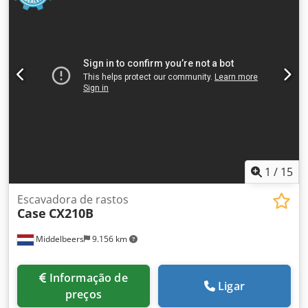
1
/
15
Escavadora de rastos
Case
CX210B
Middelbeers
9.156 km
Informação de
Ligar
preços