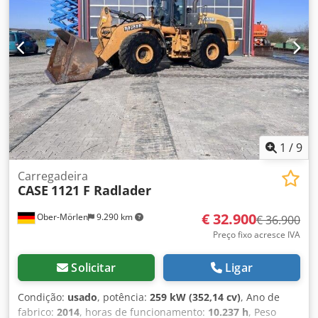
pneumático: ? Freio a disco: Freio em banho de óleo
Dimensão do pneu: 600/65R25 + 650/75R38 - 520/70R34
Porcentagem de borracha restante: 60% 90% - 40% Caixa
de ferramentas: ? Sistema hidráulico: ? Fabricante do
tanque: Samson Capacidade do tanque: 8000 L Bomba de
alta pressão: 2 x HPP Capacidade alta pressão: 122 l/min -
130 bar Bomba de vácuo: Samson Controle remoto: ?
1
/
9
Carregadeira
CASE
1121 F Radlader
€ 32.900
Ober-Mörlen
9.290 km
€ 36.900
Preço fixo acresce IVA
Solicitar
Ligar
Condição:
usado
, potência:
259 kW (352,14 cv)
, Ano de
fabrico:
2014
, horas de funcionamento:
10.237 h
, Peso