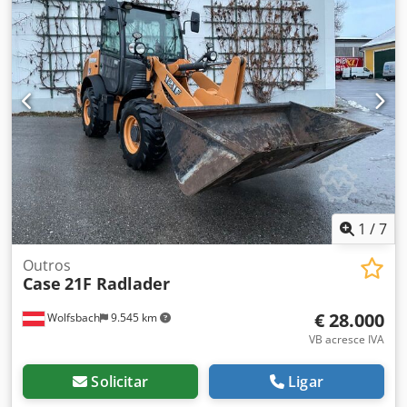
19.680 kg * Peso bruto: 21.600 kg * Horas: 11.604 * 3
unidades disponíveis * Preço sob consulta * Todas as
informações sem garantia
1
/
7
Outros
Case
21F Radlader
€ 28.000
Wolfsbach
9.545 km
VB acresce IVA
Solicitar
Ligar