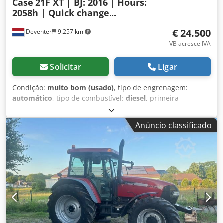
Case
21F XT | BJ: 2016 | Hours:
2058h | Quick change...
€ 24.500
Deventer
9.257 km
VB acresce IVA
Solicitar
Ligar
Condição:
muito bom (usado)
, tipo de engrenagem:
automático
, tipo de combustível:
diesel
, primeira
matrícula:
06/2016
, Ano de fabrico:
2016
, horas de
funcionamento:
2.058 h
, Equipamento:
cabina
, = Outras
Anúncio classificado
opções e acessórios = - Cabine fechada - Rádio/Leitor de
CD = Notas = Dkedszp N Umjpfx Aixor Retroescavadora de
esteiras CASE 21F XT, fabricada em 2016, com apenas
2.058 horas de operação. Esta retroescavadora de esteiras
compacta e potente é originária da Alemanha e encontra-
se em excelente estado de conservação e manutenção. A
máquina está pronta para uso imediato e é ideal para
trabalhos de terraplenagem, agricultura, reciclagem,
pavimentação e trabalhos em propriedades rurais. A