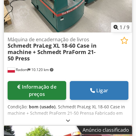
1
/
9
Máquina de encadernação de livros
Schmedt PraLeg XL 18-60 Case in
machine
+ Schmedt PraForm 21-
50 Press
Radom
10.120 km
Informação de
Ligar
preços
Condição:
bom (usado)
, Schmedt PraLeg XL 18-60 Case in
machine + Schmedt PraForm 21-50 Prensa Fabricado em
2022. Schmedt PraLeg XL 18-60 Dispositivo para inserir
blocos em capas duras Máquina em bom estado, pronta
Anúncio classificado
para operação. A máquina insere o bloco do livro na capa