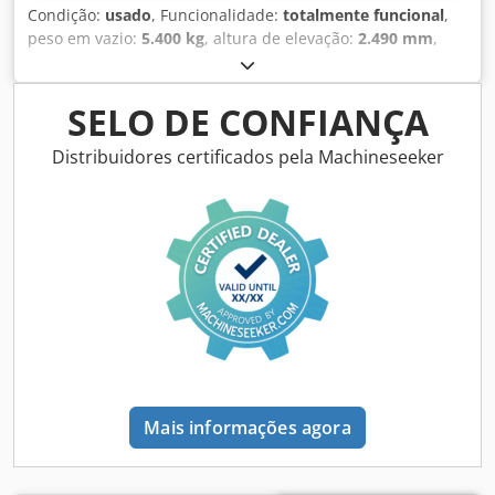
Condição:
usado
, Funcionalidade:
totalmente funcional
,
peso em vazio:
5.400 kg
, altura de elevação:
2.490 mm
,
Ano de fabrico:
2014
, horas de funcionamento:
2.081 h
,
comprimento total:
5.550 mm
, altura de construção:
2.500
mm
, tipo de transmissão:
Diesel Motor
, largura de
SELO DE CONFIANÇA
construção:
1.950 mm
, Outros Classe de velocidade: 25
Condição técnica: normal Dksdpfxswlxgae Aixer Estado da
Distribuidores certificados pela Machineseeker
bateria: normal
Mais informações agora