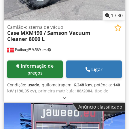
produção de álbuns, catálogos e capas. Dodpfxoziwnbo
Aixekr
1
/
30
Camião-cisterna de vácuo
Case
MXM190 / Samson Vacuum
Cleaner 8000 L
Padborg
9.589 km
Informação de
Ligar
preços
Condição:
usado
, quilometragem:
6.348 km
, potência:
140
kW (190,35 cv)
, primeira matrícula:
08/2004
, tipo de
combustível:
diesel
, Ano de fabrico:
2004
, Fabricante: Case
Modelo: MXM190 / Aspirador Samson 8000 L Ano: 2004
Anúncio classificado
Condição: Boa Número de série: ACM231045 Ref. nr.: 8084
Data de registo: Potência: 190 cv Horas: 6348 Transmissão:
Powershift total 19+6 Depósito de diesel: 1 Capacidade do
tanque: 400 L Dodpsynq Dbsfx Aixokr Rádio: ? Assento