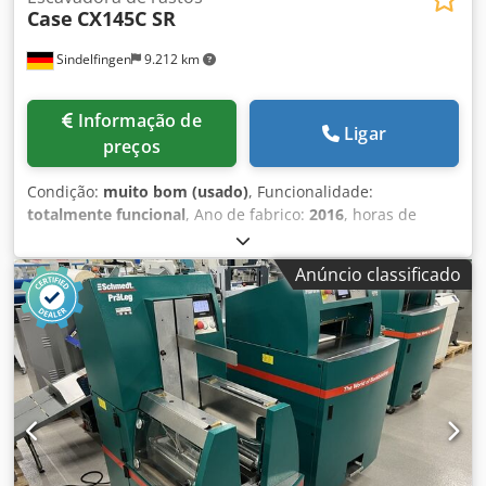
Case
CX145C SR
Sindelfingen
9.212 km
Informação de
Ligar
preços
Condição:
muito bom (usado)
, Funcionalidade:
totalmente funcional
, Ano de fabrico:
2016
, horas de
funcionamento:
11.500 h
, * 11.500 horas * Peso
operacional 15.700 kg * Potência do motor 77 kW *
Anúncio classificado
Roadliner Dodpfxjy Rm H Ej Aixskr * Engate rápido
hidráulico * Ar condicionado