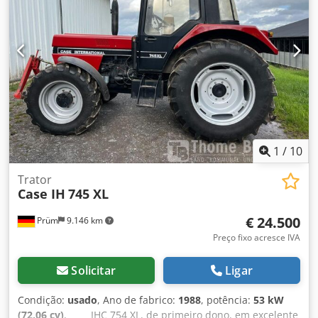
Tração nas quatro rodas
1
/
10
Trator
Case IH
745 XL
€ 24.500
Prüm
9.146 km
Preço fixo acresce IVA
Solicitar
Ligar
Condição:
usado
, Ano de fabrico:
1988
, potência:
53 kW
(72,06 cv)
, _____IHC 754 XL, de primeiro dono, em excelente