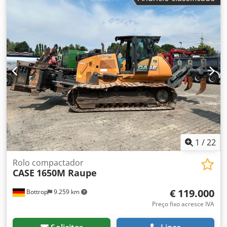
funcionamento: 3.300 horas Largura da seção: 5,00 m
Vários tipos de equipamentos: picador de palha,
espalhador de palha Djdpfxsvr Dxpo Aixokr
1
/
22
Rolo compactador
CASE
1650M Raupe
€ 119.000
Bottrop
9.259 km
Preço fixo acresce IVA