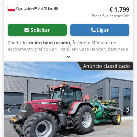
€ 1.799
Wymysłów
9.970 km
Preço fixo acresce IVA
Solicitar
Ligar
Condição:
muito bom (usado)
, À venda: Máquina de
acabamento gráfico Karl Tränklein Case Bender, destinada
à formação e curvatura dos lombos de capas de livros em
capa dura. O equipamento confere às capas o raio
Anúncio classificado
adequado, garantindo ajuste perfeito ao miolo do livro. A
máquina está equipada com rolos ajustáveis para
adaptação a diferentes espessuras de capas. A construção
robusta em ferro fundido assegura alta precisão e longa
durabilidade. Dados técnicos: Fabricante: Karl Tränklein
Tipo: Case Bender / máquina para formação de lombadas
Largura de trabalho: aprox. 600 mm Regulação da pressão
dos rolos Construção estável em ferro fundido
Acionamento elétrico Mesa de trabalho Estado: usada
Aplicações: produção de livros em capa dura,
encadernadoras, gráficas, empresas de impressão,