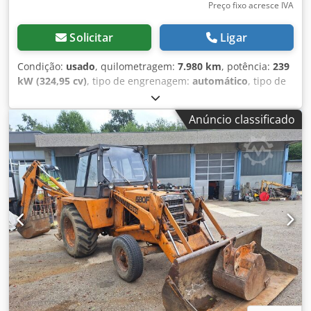
nossos produtos exclusivamente com as condições gerais
Preço fixo acresce IVA
(listadas: ... / AGB).
Solicitar
Ligar
Condição:
usado
, quilometragem:
7.980 km
, potência:
239
kW (324,95 cv)
, tipo de engrenagem:
automático
, tipo de
combustível:
diesel
, cor:
amarelo
, primeira matrícula:
01/2013
, Ano de fabrico:
2013
, Equipamento:
ar
Anúncio classificado
condicionado
, = Mais opções e acessórios = - Ar-
condicionado - Rádio - Direção hidráulica - Para-sol =
Observações = +++Peso: 24.000 kg Km/h+++ +++4x4+++
+++Pneus 26,5xR25 com 90% de vida útil+++ +++Faróis de
trabalho+++ +++Amortecedor de vibração+++ +++Bloqueio
do diferencial dianteiro+++ +++Concha 3,6 m³+++
+++Balança+++ - Geral: - - Motor: Case - Transmissão:
Automática - Número total de assentos: 1 - - Segurança: -
Dkedpey Hu U Ajfx Aixjr - Câmera de ré - - Cabina: - - Ar-
condicionado - Ventilação por difusores - - Exterior: - -
Direção hidráulica - Para-sol - Porta do motorista - - Áudio,
comunicação, eletrônica: - - Rádio - - Outros: - Dimensões
do veículo: Comprimento 8,95 m; Largura 3 m; Altura 3,57