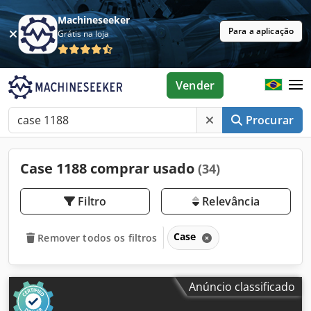
Machineseeker
Para a aplicação
Grátis na loja
Vender
Procurar
Case 1188 comprar usado
(34)
Filtro
Relevância
Case
Remover todos os filtros
Anúncio classificado