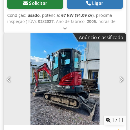
Solicitar
Ligar
Condição:
usado
, potência:
67 kW (91,09 cv)
, próxima
inspeção (TÜV):
02/2027
, Ano de fabrico:
2005
, horas de
funcionamento:
9.560 h
, Equipamento:
ar condicionado,
cabina, tração integral
, Trator alemão, até recentemente
Anúncio classificado
em operação. 2º proprietário, sempre pertencente à
administração estatal de parques: de 2005 a 2017 e de
2017 a 2026. Tração integral (4x4). Motor turbo diesel de 4
cilindros com 4.485 cc e 91 cv. Grande transmissão Hi-LO
de 24 marchas: 4 marchas em 3 grupos, 2 estágios
Powershift e reversor hidráulico. Velocidade máxima: 40
km/h. Sistema de freios pneumáticos. Cabine de conforto
com assento do motorista com suspensão pneumática e
ar-condicionado. TDP traseira tripla (540/750/1000 rpm).
Tercerio ponto categoria II com acoplamentos rápidos e
cilindros adicionais de elevação (5.060 kg). Engate de
reboque de altura regulável rapidamente. 2 distribuidores
hidráulicos mecânicos (comutáveis entre ação
simples/direta e dupla). TDP dianteira e hidráulico
1
/
11
dianteiro instalados em 2005 como equipamento adicional