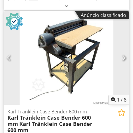
estado. Horas de utilização: aproximadamente 8.600. Ano
de fabricação: 1988. Elevação dianteira. Tomada de força
Anúncio classificado
dianteira. Caixa de velocidades de 30 km/h. Preço:
24.500,00 euros, sem IVA. Localização: [informação
ausente]. Dedpezdmutsfx Aixokr
1
/
8
Karl Tränklein Case Bender 600 mm
Karl Tränklein Case Bender 600
mm
Karl Tränklein Case Bender
600 mm