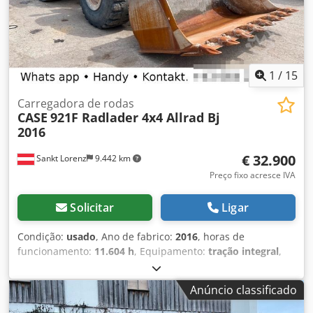
1
/
15
Carregadora de rodas
CASE
921F Radlader 4x4 Allrad Bj
2016
€ 32.900
Sankt Lorenz
9.442 km
Preço fixo acresce IVA
Solicitar
Ligar
Condição:
usado
, Ano de fabrico:
2016
, horas de
funcionamento:
11.604 h
, Equipamento:
tração integral
,
ligar Dedpfskq Amfox Aixjkr (Contato · Telefone · Telemóvel
· WhatsApp) * Case 921F pá carregadora 4x4 tração total *
Anúncio classificado
Aquecimento / Ar condicionado * Ano de fabrico: 2016 * Nº
de chassis: FNH921F1NGHE12139 * Kw: 190 * Peso próprio: