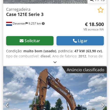
Carregadeira
Case
121E Serie 3
€ 18.500
Deventer
9.257 km
VB acresce IVA
Solicitar
Ligar
Condição:
muito bom (usado)
, potência:
47 kW (63,90 cv)
,
tipo de combustível:
diesel
, Ano de fabrico:
2012
, horas de
funcionamento:
1.060 h
, = Outras opções e acessórios = -
Controlo com 2 pedais - Cabina fechada = Observações =
Anúncio classificado
Dkedpjzrd Uasfx Aixer CASE 121E Série 3 – Ano de fabrico:
2012 – 1.060 horas de funcionamento Retroescavadora
CASE 121E Série 3, ano de fabrico: 2012. A máquina está
em bom estado e tem apenas 1.060 horas de
funcionamento. A máquina está em bom estado, tanto a
nível técnico como estético. É adequada para diversas
áreas de aplicação e está pronta para uso imediato.
Características: * Ano de fabrico: 2012 * Apenas 1.060