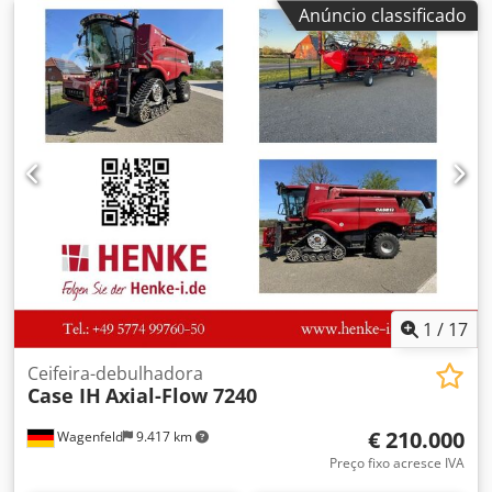
Anúncio classificado
1
/
17
Ceifeira-debulhadora
Case IH
Axial-Flow 7240
€ 210.000
Wagenfeld
9.417 km
Preço fixo acresce IVA