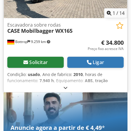
1
/
14
Escavadora sobre rodas
CASE
Mobilbagger WX165
€ 34.800
Bottrop
9.259 km
Preço fixo acresce IVA
Solicitar
Ligar
Condição:
usado
, Ano de fabrico:
2010
, horas de
funcionamento:
7.940 h
, Equipamento:
ABS, tração
integral
, EXCAVADORA MÓVEL CASE Tipo: WX165
(Escavadora Hidráulica) Número de aprovação do tipo:
N211 Fabricante do motor: Case Potência do motor: 105 kW
Horas de operação: 7940 h Peso bruto autorizado: 18000 kg
Dsdpjzripcofx Aixokr Comprimento para transporte: 8,19 m
Largura para transporte: 1,91 m Altura para transporte:
2,89 m Cor: Amarelo - Controlo por joystick - Lâmina de
Anuncie agora a partir de € 4,49
*
nivelamento - Câmara Teremos todo o prazer em ajudá-lo